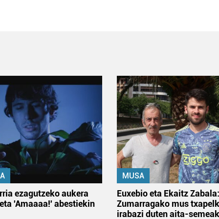
A
MUSA
rria ezagutzeko aukera
Euxebio eta Ekaitz Zabala
 eta 'Amaaaa!' abestiekin
Zumarragako mus txapelk
irabazi duten aita-semea