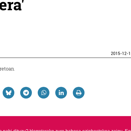
era'
2015-12-1
retoan.