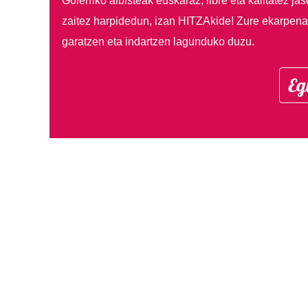
Goierriko albisteak euskaraz, libre eta kalitatez ja
zaitez harpidedun, izan HITZAkide!
Zure ekarpenar
garatzen eta indartzen lagunduko duzu.
Eg