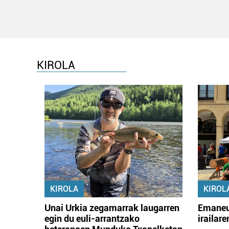
KIROLA
KIROLA
KIROL
Unai Urkia zegamarrak laugarren
Emaneu
egin du euli-arrantzako
irailar