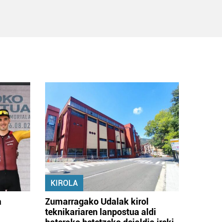
KIROLA
a
Zumarragako Udalak kirol
teknikariaren lanpostua aldi