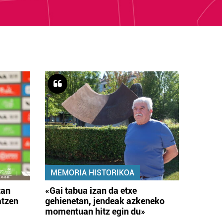
MEMORIA HISTORIKOA
tan
«Gai tabua izan da etxe
atzen
gehienetan, jendeak azkeneko
momentuan hitz egin du»