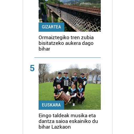
GIZARTEA
Ormaiztegiko tren zubia
bisitatzeko aukera dago
bihar
5
EUSKARA
Eingo taldeak musika eta
dantza saioa eskainiko du
bihar Lazkaon