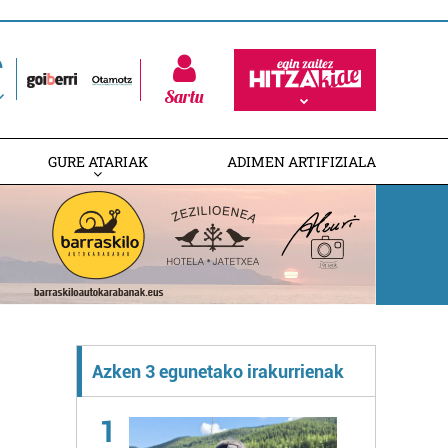
Sartu
GURE ATARIAK
ADIMEN ARTIFIZIALA
Azken 3 egunetako irakurrienak
1