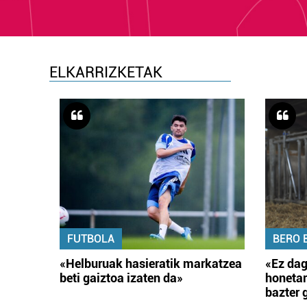
ELKARRIZKETAK
FUTBOLA
BERO 
«Helburuak hasieratik markatzea
«Ez dag
beti gaiztoa izaten da»
honetar
bazter 