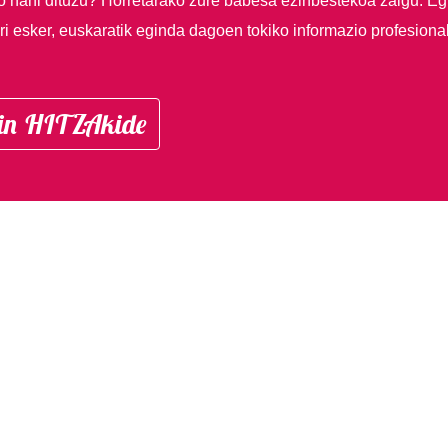
so nahi dituzu?
Horretarako zure babesa ezinbestekoa zaigu. Eg
i esker, euskaratik eginda dagoen tokiko informazio profesiona
in HITZAkide