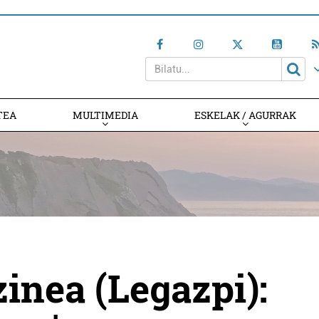
TEA
MULTIMEDIA
ESKELAK / AGURRAK
inea (Legazpi):