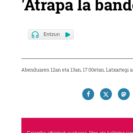
'Atrapa la band
Abenduaren 12an eta 13an, 17:00etan, Latxartegi a