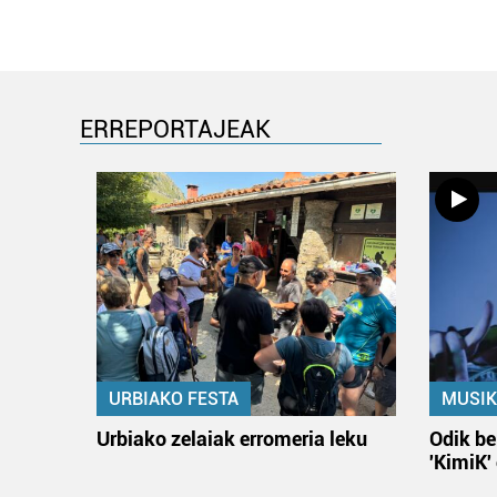
ERREPORTAJEAK
URBIAKO FESTA
MUSIK
Urbiako zelaiak erromeria leku
Odik be
'KimiK'