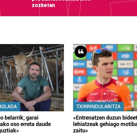
zozketan
BOLADA
TXIRRINDULARITZA
o belarrik; garai
«Entrenatzen duzun bidee
ako oso erreta daude
lehiatzeak gehiago motib
guztiak»
zaitu»