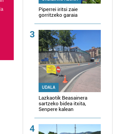
in
Piperrei iritsi zaie
la
gorritzeko garaia
3
UDALA
Lazkaotik Beasainera
sartzeko bidea itxita,
Senpere kalean
4