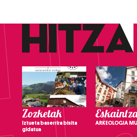
Zozketak
Eskaintz
Iztueta baserrira bisita
ARKEOLOGIA M
gidatua