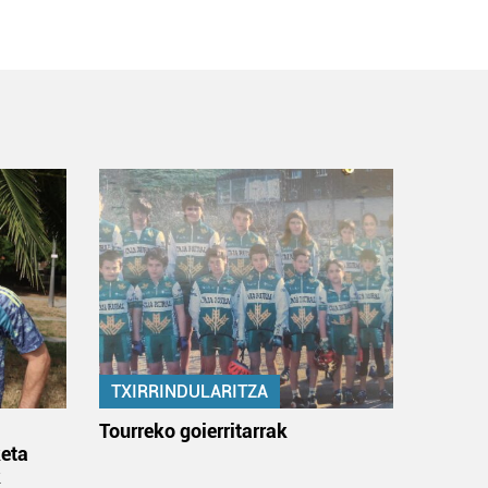
TXIRRINDULARITZA
:
Tourreko goierritarrak
eta
k