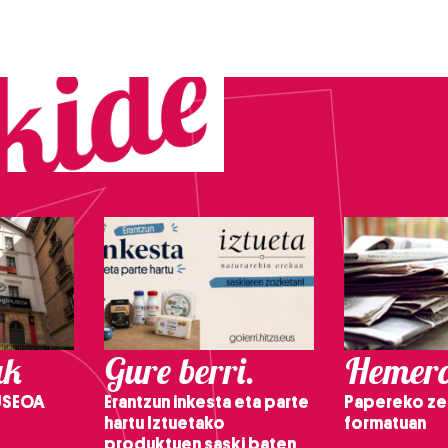
ak
Gure berri.
Hemero
USEOA
Erantzun inkesta eta parte
Papereko ze
hartu Iztuetako
formatuan
produktuen saski baten