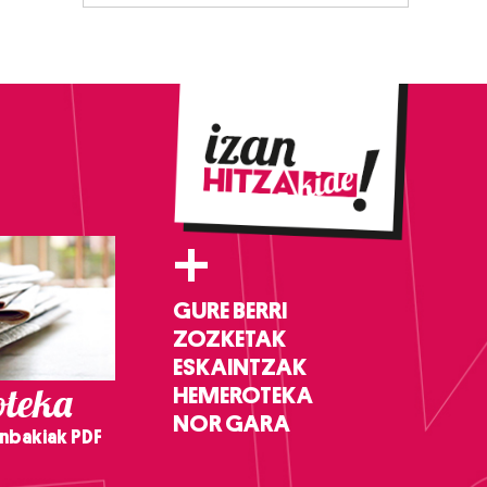
+
GURE BERRI
ZOZKETAK
ESKAINTZAK
teka
HEMEROTEKA
NOR GARA
nbakiak PDF