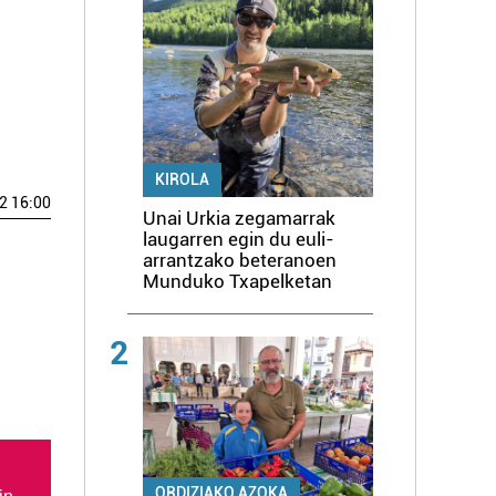
KIROLA
2 16:00
Unai Urkia zegamarrak
laugarren egin du euli-
arrantzako beteranoen
Munduko Txapelketan
2
ORDIZIAKO AZOKA