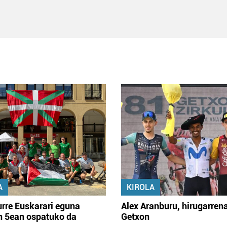
A
KIROLA
rre Euskarari eguna
Alex Aranburu, hirugarren
en 5ean ospatuko da
Getxon