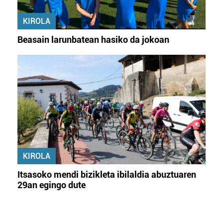
KIROLA
Beasain larunbatean hasiko da jokoan
KIROLA
Itsasoko mendi bizikleta ibilaldia abuztuaren
29an egingo dute