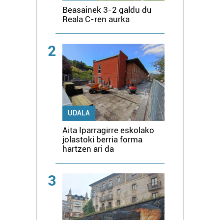
Beasainek 3-2 galdu du
Reala C-ren aurka
2
UDALA
Aita Iparragirre eskolako
jolastoki berria forma
hartzen ari da
3