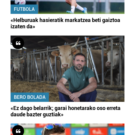
FUTBOLA
«Helburuak hasieratik markatzea beti gaiztoa
izaten da»
BERO BOLADA
«Ez dago belarrik; garai honetarako oso erreta
daude bazter guztiak»