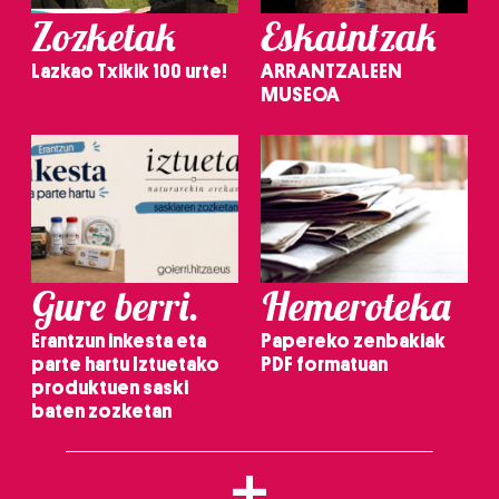
Zozketak
Eskaintzak
Lazkao Txikik 100 urte!
ARRANTZALEEN
MUSEOA
Gure berri.
Hemeroteka
Erantzun inkesta eta
Papereko zenbakiak
parte hartu Iztuetako
PDF formatuan
produktuen saski
baten zozketan
+