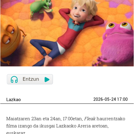
Lazkao
2026-05-24 17:00
Maiatzaren 23an eta 24an, 17:00etan,
Fleak
haurrentzako
filma izango da ikusgai Lazkaoko Areria aretoan,
euskaraz.