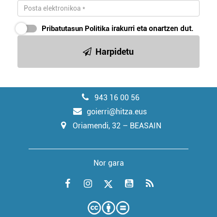
Pribatutasun Politika
irakurri eta onartzen dut.
Harpidetu
943 16 00 56
goierri@hitza.eus
Oriamendi, 32 – BEASAIN
Nor gara