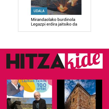
UDALA
Mirandaolako burdinola
Legazpi erdira jaitsiko da