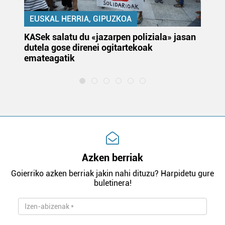
EUSKAL HERRIA, GIPUZKOA
KASek salatu du «jazarpen poliziala» jasan
Pa
dutela gose direnei ogitartekoak
da
emateagatik
«s
Azken berriak
Goierriko azken berriak jakin nahi dituzu? Harpidetu gure
buletinera!