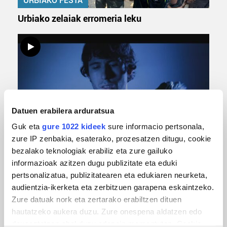
URBIAKO FESTA
Urbiako zelaiak erromeria leku
Datuen erabilera arduratsua
Guk eta
gure 1022 kideek
sure informacio pertsonala,
MUSIKA
zure IP zenbakia, esaterako, prozesatzen ditugu, cookie
bezalako teknologiak erabiliz eta zure gailuko
Odik berria ezagutzeko aukera 'KimiK' eta
informazioak azitzen dugu publizitate eta eduki
'Amaaaa!' abestiekin
pertsonalizatua, publizitatearen eta edukiaren neurketa,
audientzia-ikerketa eta zerbitzuen garapena eskaintzeko.
Zure datuak nork eta zertarako erabiltzen dituen
hautatzeko aukera duzu. Zure onespena aldatzen edo
deuseztatzen ahal duzu edozein momentutan, Cookie