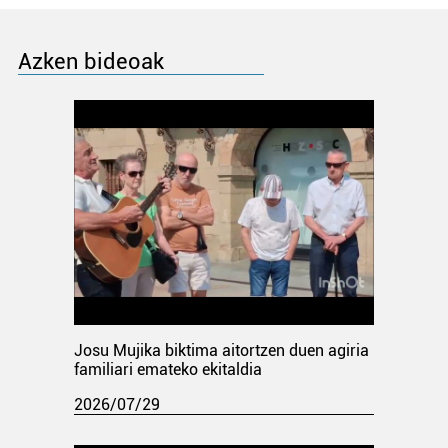
Azken bideoak
Josu Mujika biktima aitortzen duen agiria
familiari emateko ekitaldia
2026/07/29