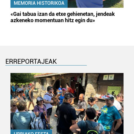
MEMORIA HISTORIKOA
«Gai tabua izan da etxe gehienetan, jendeak
azkeneko momentuan hitz egin du»
ERREPORTAJEAK