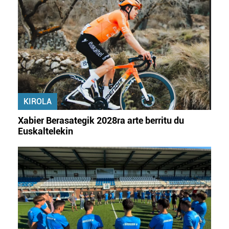
KIROLA
Xabier Berasategik 2028ra arte berritu du
Euskaltelekin