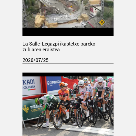
La Salle-Legazpi ikastetxe pareko
zubiaren eraistea
2026/07/25