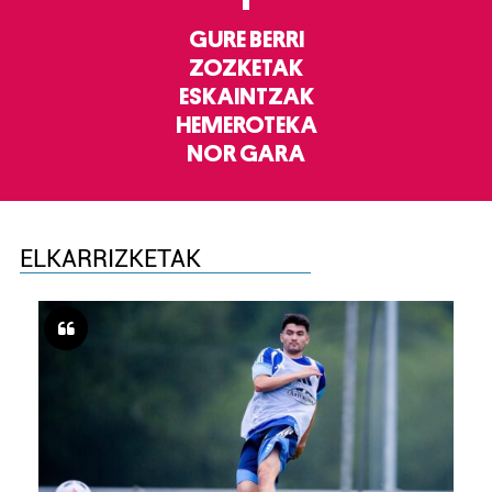
GURE BERRI
ZOZKETAK
ESKAINTZAK
HEMEROTEKA
NOR GARA
ELKARRIZKETAK