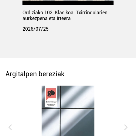
Ordiziako 103. Klasikoa. Txirrindularien
aurkezpena eta irteera
2026/07/25
Argitalpen bereziak