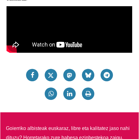
Goierriko albisteak euskaraz, libre eta kalitatez jaso nahi
dituzu?
Horretarako zure babesa ezinbestekoa zaigu.