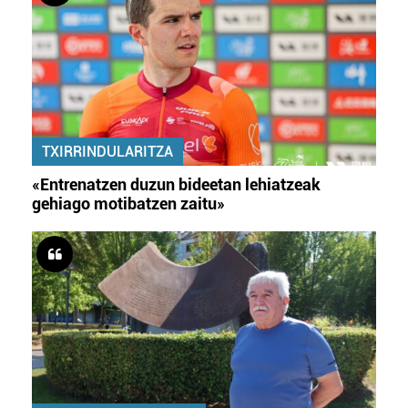
TXIRRINDULARITZA
«Entrenatzen duzun bideetan lehiatzeak
gehiago motibatzen zaitu»