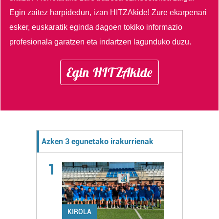
Egin zaitez harpidedun, izan HITZAkide!
Zure ekarpenari
esker, euskaratik eginda dagoen tokiko informazio
profesionala garatzen eta indartzen lagunduko duzu.
Egin HITZAkide
Azken 3 egunetako irakurrienak
1
KIROLA