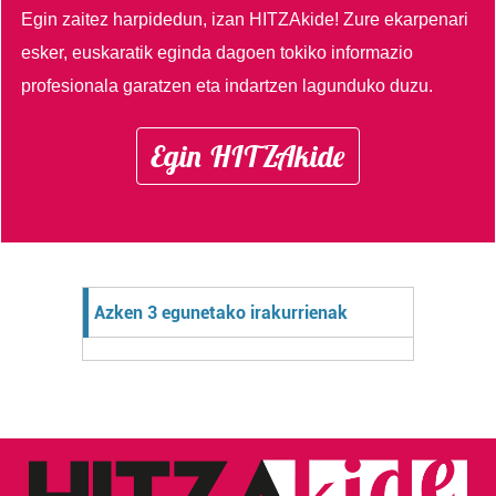
Egin zaitez harpidedun, izan HITZAkide!
Zure ekarpenari
esker, euskaratik eginda dagoen tokiko informazio
profesionala garatzen eta indartzen lagunduko duzu.
Egin HITZAkide
Azken 3 egunetako irakurrienak