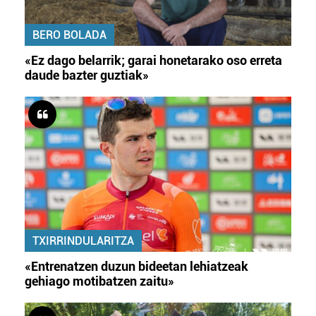
BERO BOLADA
«Ez dago belarrik; garai honetarako oso erreta
daude bazter guztiak»
TXIRRINDULARITZA
«Entrenatzen duzun bideetan lehiatzeak
gehiago motibatzen zaitu»