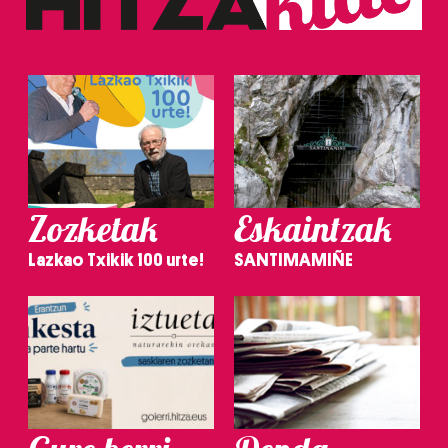
Zozketak
Eskaintzak
Lazkao Txikik 100 urte!
SANTIMAMIÑE