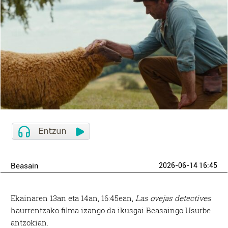
Beasain
2026-06-14 16:45
Ekainaren 13an eta 14an, 16:45ean,
Las ovejas detectives
haurrentzako filma izango da ikusgai Beasaingo Usurbe
antzokian.