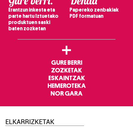
Gure berri.
Denda
Erantzun inkesta eta
Papereko zenbakiak
parte hartu Iztuetako
PDF formatuan
produktuen saski
baten zozketan
+
GURE BERRI
ZOZKETAK
ESKAINTZAK
HEMEROTEKA
NOR GARA
ELKARRIZKETAK