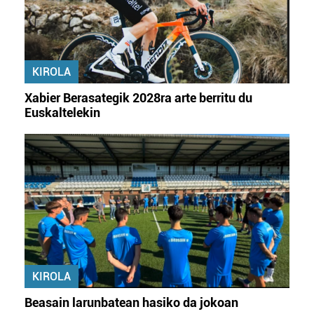
KIROLA
Xabier Berasategik 2028ra arte berritu du
Euskaltelekin
KIROLA
Beasain larunbatean hasiko da jokoan