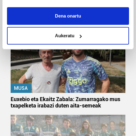
If you allow, we would also like to:
Odik berria ezagutzeko aukera 'KimiK' eta
Collect information about your geographical
Dena onartu
'Amaaaa!' abestiekin
location which can be accurate to within several
meters
Aukeratu
Identify your device by actively scanning it for
specific characteristics (fingerprinting)
Find out more about how your personal data is processed
and set your preferences in the
details section
.
Guk eta gure bazkideek zure datu pertsonalak
prozesatzen ditugu, zure IP zenbakia, besteak beste,
MUSA
teknologia erabiliz, cookieak adibidez, iragarki eta eduki
pertsonalizatuak eskaintzeko, iragarkiak eta edukia
Euxebio eta Ekaitz Zabala: Zumarragako mus
neurtzeko, jendeari buruzko informazioa biltzeko eta
txapelketa irabazi duten aita-semeak
produktuak garatzeko. Zure datuak nork eta zertarako
erabiltzen dituen hauta dezakezu.
Bazkide batzuek ez dizute baimenik eskatzen, eta beren