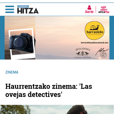
Sartu
ZINEMA
Haurrentzako zinema: 'Las
ovejas detectives'