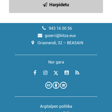
Harpidetu
943 16 00 56
goierri@hitza.eus
Oriamendi, 32 – BEASAIN
Nor gara
Argitalpen politika