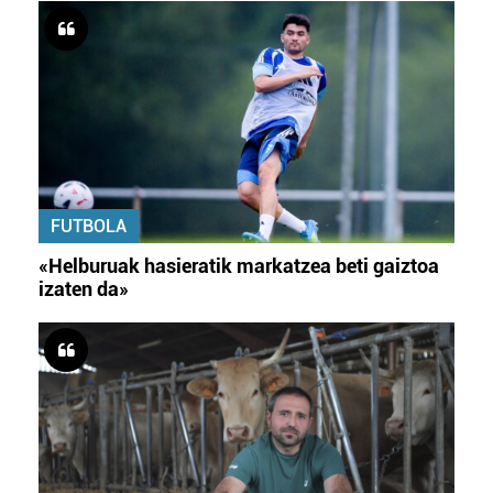
FUTBOLA
«Helburuak hasieratik markatzea beti gaiztoa
izaten da»