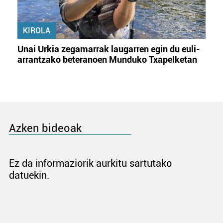
KIROLA
Unai Urkia zegamarrak laugarren egin du euli-
arrantzako beteranoen Munduko Txapelketan
Azken bideoak
Ez da informaziorik aurkitu sartutako
datuekin.