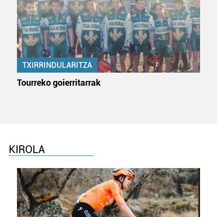
interes komertzial legitimoetan babesten dira. Ikusi gure
bazkideen zerrenda, beren ustez zein helburutarako
duten interes legitimoa eta horren aurka nola egin
dezakezun ikusteko.
Lortu zure datu pertsonalak prozesatzeko moduari
TXIRRINDULARITZA
buruzko informazio gehiago eta ezarri zure lehentasunak
Tourreko goierritarrak
datuen atalean. Edozein unetan alda edo ken dezakezu
zure baimena Cookieen adierazpenean.
Webgune honek cookie propioak eta hirugarrenen cookie-
fitxategiak erabiltzen ditu. Zure esperientzia eta
zerbitzuak hobetzeko asmoz, cookie teknologiaz
KIROLA
baliatzen gara. Ohar hau onartuz gero, teknologia hori
erabiltzeko baimen esplizitua ematen diguzu.
Gehiago
irakurri