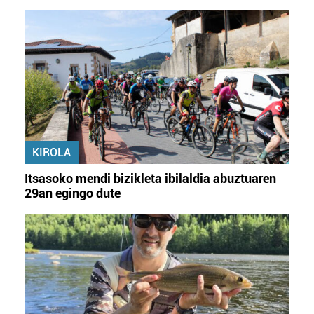
KIROLA
Itsasoko mendi bizikleta ibilaldia abuztuaren
29an egingo dute