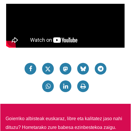
Goierriko albisteak euskaraz, libre eta kalitatez jaso nahi
dituzu?
Horretarako zure babesa ezinbestekoa zaigu.