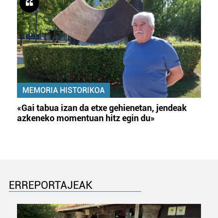
MEMORIA HISTORIKOA
«Gai tabua izan da etxe gehienetan, jendeak
azkeneko momentuan hitz egin du»
ERREPORTAJEAK