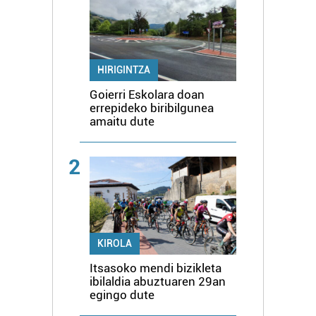
HIRIGINTZA
Goierri Eskolara doan
errepideko biribilgunea
amaitu dute
2
KIROLA
Itsasoko mendi bizikleta
ibilaldia abuztuaren 29an
egingo dute