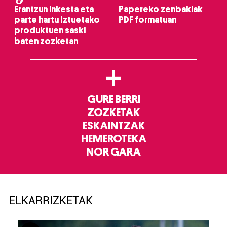
Erantzun inkesta eta
Papereko zenbakiak
parte hartu Iztuetako
PDF formatuan
produktuen saski
baten zozketan
+
GURE BERRI
ZOZKETAK
ESKAINTZAK
HEMEROTEKA
NOR GARA
ELKARRIZKETAK