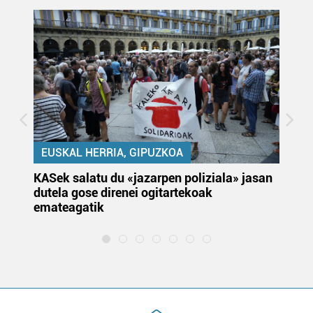
EUSKAL HERRIA, GIPUZKOA
KASek salatu du «jazarpen poliziala» jasan
Pa
dutela gose direnei ogitartekoak
da
emateagatik
«s