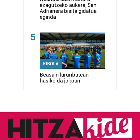
ezagutzeko aukera, San
Adrianera bisita gidatua
eginda
5
KIROLA
Beasain larunbatean
hasiko da jokoan