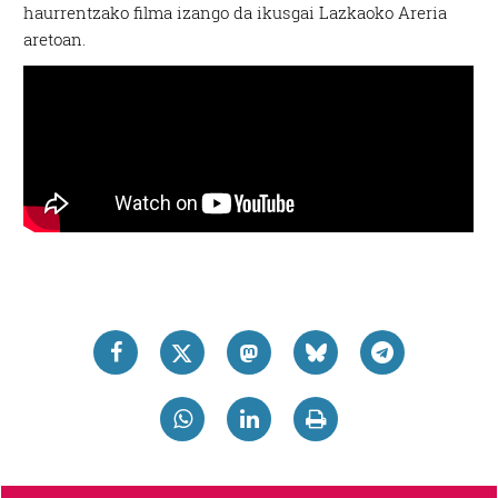
haurrentzako filma izango da ikusgai Lazkaoko Areria
aretoan.