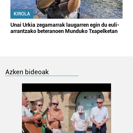
KIROLA
Unai Urkia zegamarrak laugarren egin du euli-
arrantzako beteranoen Munduko Txapelketan
Azken bideoak