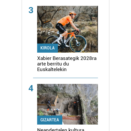
3
KIROLA
Xabier Berasategik 2028ra
arte berritu du
Euskaltelekin
4
GIZARTEA
Neandertalen kultura