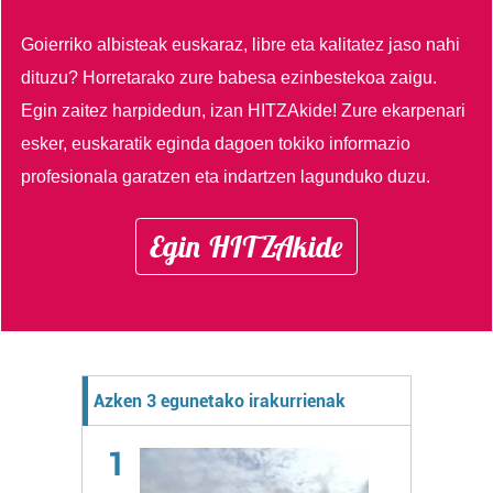
Goierriko albisteak euskaraz, libre eta kalitatez jaso nahi
dituzu?
Horretarako zure babesa ezinbestekoa zaigu.
Egin zaitez harpidedun, izan HITZAkide!
Zure ekarpenari
esker, euskaratik eginda dagoen tokiko informazio
profesionala garatzen eta indartzen lagunduko duzu.
Egin HITZAkide
Azken 3 egunetako irakurrienak
1