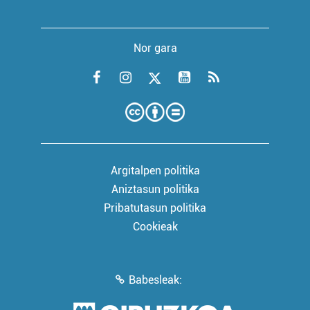
Nor gara
Argitalpen politika
Aniztasun politika
Pribatutasun politika
Cookieak
Babesleak: