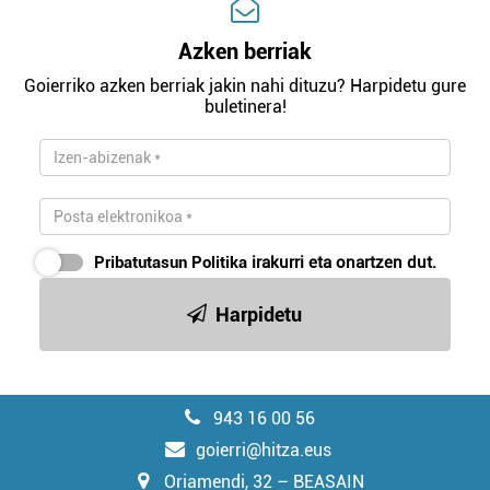
Azken berriak
Goierriko azken berriak jakin nahi dituzu? Harpidetu gure
buletinera!
Pribatutasun Politika
irakurri eta onartzen dut.
Harpidetu
943 16 00 56
goierri@hitza.eus
Oriamendi, 32 – BEASAIN