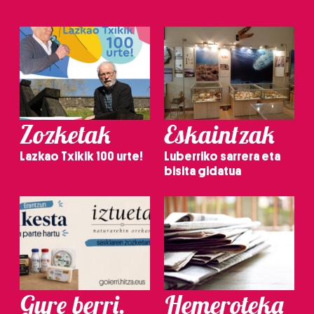
Zozketak
Eskaintzak
Lazkao Txikik 100 urte!
Luberriko sarrera eta
bisita gidatua
Gure berri.
Hemeroteka