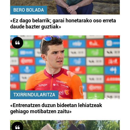
BERO BOLADA
«Ez dago belarrik; garai honetarako oso erreta
daude bazter guztiak»
TXIRRINDULARITZA
«Entrenatzen duzun bideetan lehiatzeak
gehiago motibatzen zaitu»