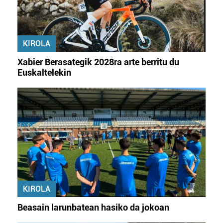
KIROLA
Xabier Berasategik 2028ra arte berritu du
Euskaltelekin
KIROLA
Beasain larunbatean hasiko da jokoan