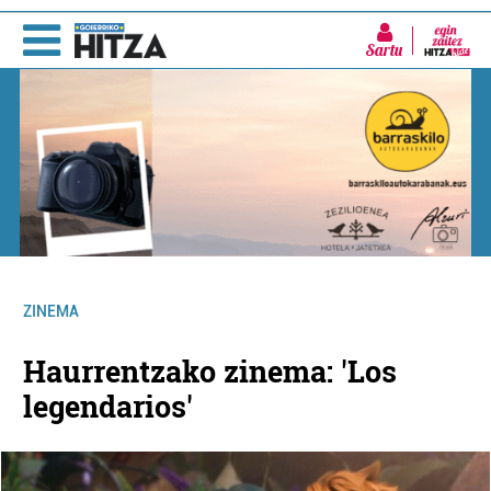
Sartu
ZINEMA
Haurrentzako zinema: 'Los
legendarios'