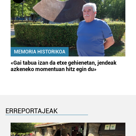
MEMORIA HISTORIKOA
«Gai tabua izan da etxe gehienetan, jendeak
azkeneko momentuan hitz egin du»
ERREPORTAJEAK