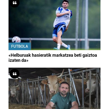
FUTBOLA
«Helburuak hasieratik markatzea beti gaiztoa
izaten da»