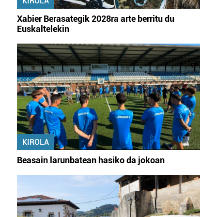
KIROLA
Xabier Berasategik 2028ra arte berritu du
Euskaltelekin
KIROLA
Beasain larunbatean hasiko da jokoan