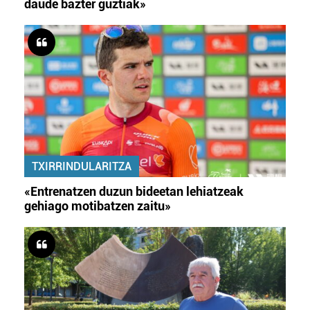
daude bazter guztiak»
TXIRRINDULARITZA
«Entrenatzen duzun bideetan lehiatzeak
gehiago motibatzen zaitu»