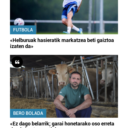
FUTBOLA
«Helburuak hasieratik markatzea beti gaiztoa
izaten da»
BERO BOLADA
«Ez dago belarrik; garai honetarako oso erreta