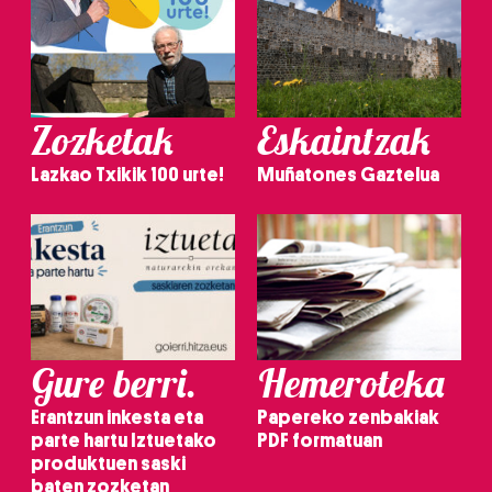
Zozketak
Eskaintzak
Lazkao Txikik 100 urte!
Muñatones Gaztelua
Gure berri.
Hemeroteka
Erantzun inkesta eta
Papereko zenbakiak
parte hartu Iztuetako
PDF formatuan
produktuen saski
baten zozketan