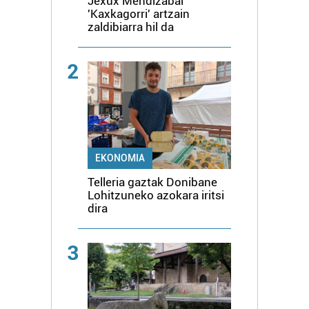
Jexux Mendizabal
'Kaxkagorri' artzain
zaldibiarra hil da
2
EKONOMIA
Telleria gaztak Donibane
Lohitzuneko azokara iritsi
dira
3