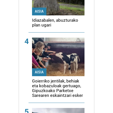
AISIA
Idiazabalen, abuzturako
plan ugari
4
AISIA
Goierriko jentilak, behiak
eta kobazuloak gertuago,
Gipuzkoako Parketxe
Sarearen eskaintzari esker
5