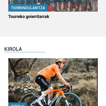
TXIRRINDULARITZA
Tourreko goierritarrak
KIROLA