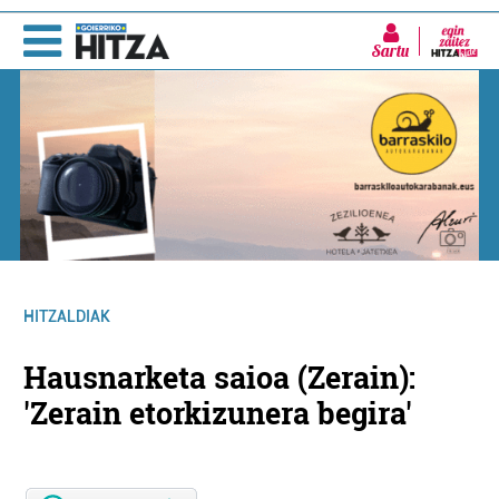
Sartu
HITZALDIAK
Hausnarketa saioa (Zerain):
'Zerain etorkizunera begira'