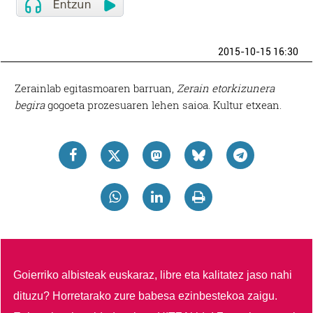
2015-10-15 16:30
Zerainlab egitasmoaren barruan,
Zerain etorkizunera
begira
gogoeta prozesuaren lehen saioa. Kultur etxean.
Goierriko albisteak euskaraz, libre eta kalitatez jaso nahi
dituzu?
Horretarako zure babesa ezinbestekoa zaigu.