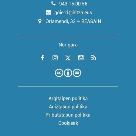
943 16 00 56
goierri@hitza.eus
Oriamendi, 32 – BEASAIN
Nor gara
Argitalpen politika
Aniztasun politika
Pribatutasun politika
Cookieak