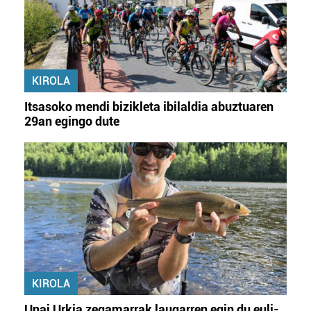
KIROLA
Itsasoko mendi bizikleta ibilaldia abuztuaren
29an egingo dute
KIROLA
Unai Urkia zegamarrak laugarren egin du euli-