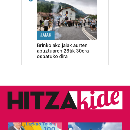
JAIAK
Brinkolako jaiak aurten
abuztuaren 28tik 30era
ospatuko dira