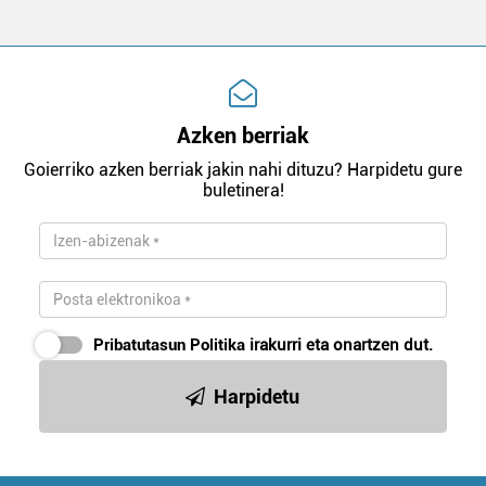
Azken berriak
Goierriko azken berriak jakin nahi dituzu? Harpidetu gure
buletinera!
Pribatutasun Politika
irakurri eta onartzen dut.
Harpidetu