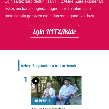
Egin zaitez harpidedun, izan HITZAkide!
Zure ekarpenari
esker, euskaratik eginda dagoen tokiko informazio
profesionala garatzen eta indartzen lagunduko duzu.
Egin HITZAkide
Azken 3 egunetako irakurrienak
1
HILBERRIA