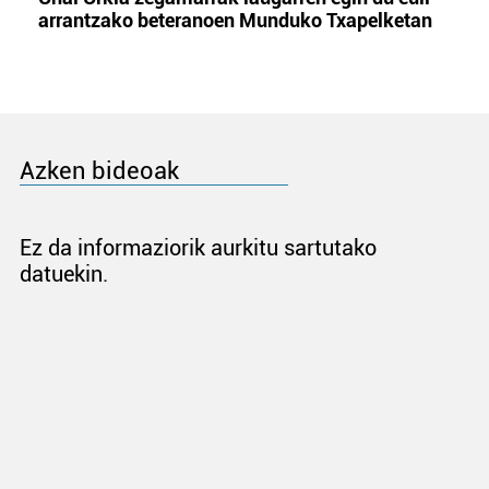
arrantzako beteranoen Munduko Txapelketan
Azken bideoak
Ez da informaziorik aurkitu sartutako
datuekin.