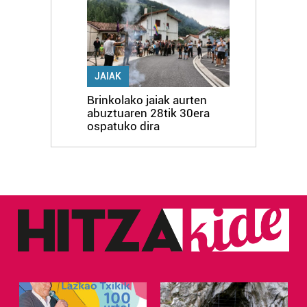
JAIAK
Brinkolako jaiak aurten
abuztuaren 28tik 30era
ospatuko dira