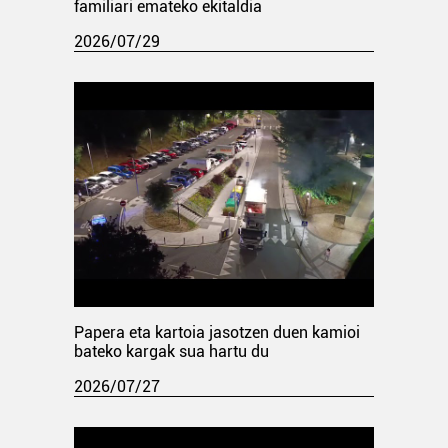
familiari emateko ekitaldia
2026/07/29
Papera eta kartoia jasotzen duen kamioi
bateko kargak sua hartu du
2026/07/27