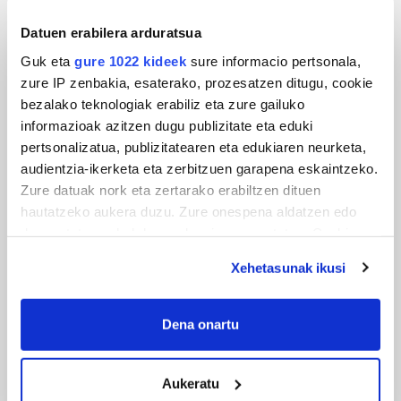
Datuen erabilera arduratsua
URBIAKO FESTA
Guk eta
gure 1022 kideek
sure informacio pertsonala,
zure IP zenbakia, esaterako, prozesatzen ditugu, cookie
Urbiako zelaiak erromeria leku
bezalako teknologiak erabiliz eta zure gailuko
informazioak azitzen dugu publizitate eta eduki
pertsonalizatua, publizitatearen eta edukiaren neurketa,
audientzia-ikerketa eta zerbitzuen garapena eskaintzeko.
Zure datuak nork eta zertarako erabiltzen dituen
hautatzeko aukera duzu. Zure onespena aldatzen edo
deuseztatzen ahal duzu edozein momentutan, Cookie
deklaraziotik edo Privacy triggerean klikatuz.
Xehetasunak ikusi
If you allow, we would also like to:
MUSIKA
Collect information about your geographical
Dena onartu
Odik berria ezagutzeko aukera 'KimiK' eta
location which can be accurate to within several
'Amaaaa!' abestiekin
meters
Aukeratu
Identify your device by actively scanning it for