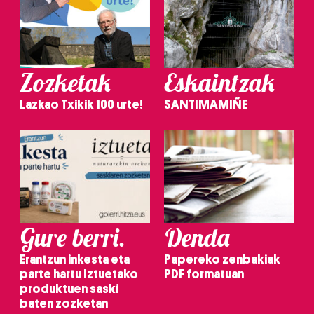
Zozketak
Eskaintzak
Lazkao Txikik 100 urte!
SANTIMAMIÑE
Gure berri.
Denda
Erantzun inkesta eta
Papereko zenbakiak
parte hartu Iztuetako
PDF formatuan
produktuen saski
baten zozketan