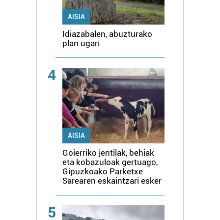
AISIA
Idiazabalen, abuzturako
plan ugari
4
AISIA
Goierriko jentilak, behiak
eta kobazuloak gertuago,
Gipuzkoako Parketxe
Sarearen eskaintzari esker
5