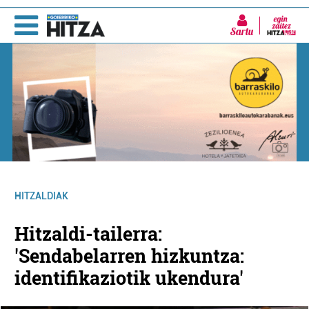
Sartu
HITZALDIAK
Hitzaldi-tailerra:
'Sendabelarren hizkuntza:
identifikaziotik ukendura'