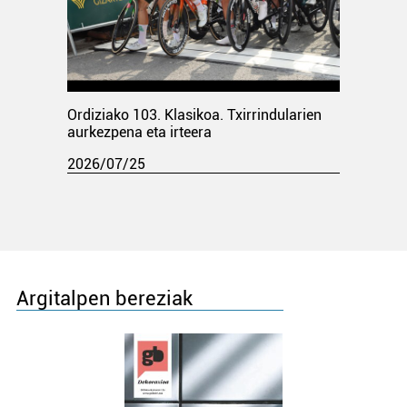
Ordiziako 103. Klasikoa. Txirrindularien
aurkezpena eta irteera
2026/07/25
Argitalpen bereziak