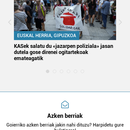
EUSKAL HERRIA, GIPUZKOA
KASek salatu du «jazarpen poliziala» jasan
Pa
dutela gose direnei ogitartekoak
da
emateagatik
«s
Azken berriak
Goierriko azken berriak jakin nahi dituzu? Harpidetu gure