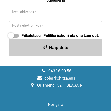
buletinera!
Pribatutasun Politika
irakurri eta onartzen dut.
Harpidetu
943 16 00 56
goierri@hitza.eus
Oriamendi, 32 – BEASAIN
Nor gara