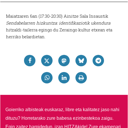
Maiatzaren 6an (17:30-20:30) Ainitze Sala Insaustik
Sendabelarren hizkuntza: identifikaziotik ukendura
hitzaldi-tailerra egingo du Zeraingo kultur etxean eta
herriko belardietan.
Goierriko albisteak euskaraz, libre eta kalitatez jaso nahi
dituzu?
Horretarako zure babesa ezinbestekoa zaigu.
Egin zaitez harpidedun, izan HITZAkide!
Zure ekarpenari