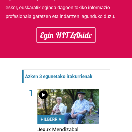
esker, euskaratik eginda dagoen tokiko informazio
profesionala garatzen eta indartzen lagunduko duzu.
Egin HITZAkide
Azken 3 egunetako irakurrienak
1
HILBERRIA
Jexux Mendizabal