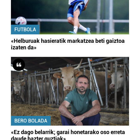
FUTBOLA
«Helburuak hasieratik markatzea beti gaiztoa
izaten da»
BERO BOLADA
«Ez dago belarrik; garai honetarako oso erreta
daude bazter guztiak»