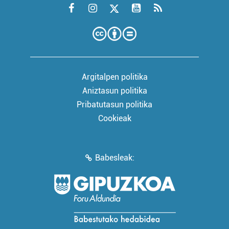
Argitalpen politika
Aniztasun politika
Pribatutasun politika
Cookieak
Babesleak: