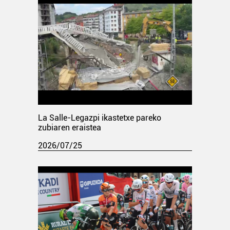
La Salle-Legazpi ikastetxe pareko
zubiaren eraistea
2026/07/25