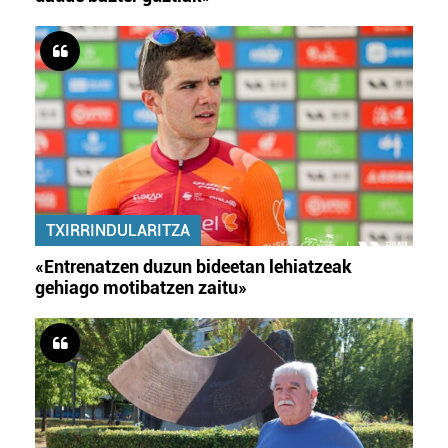
TXIRRINDULARITZA
«Entrenatzen duzun bideetan lehiatzeak
gehiago motibatzen zaitu»