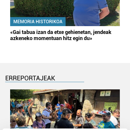
MEMORIA HISTORIKOA
«Gai tabua izan da etxe gehienetan, jendeak
azkeneko momentuan hitz egin du»
ERREPORTAJEAK