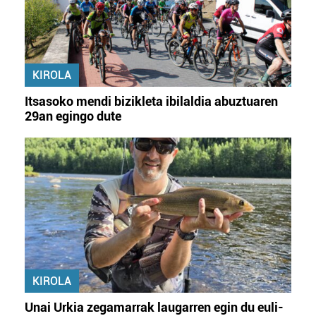
KIROLA
Itsasoko mendi bizikleta ibilaldia abuztuaren
29an egingo dute
KIROLA
Unai Urkia zegamarrak laugarren egin du euli-