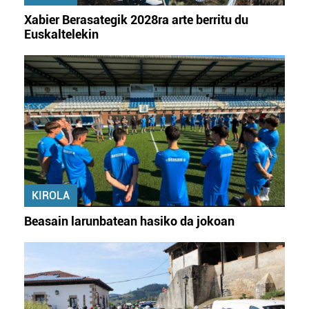
Xabier Berasategik 2028ra arte berritu du
Euskaltelekin
KIROLA
Beasain larunbatean hasiko da jokoan