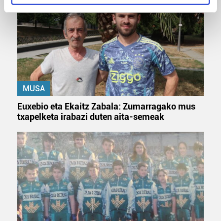
specific characteristics (fingerprinting)
Find out more about how your personal data is processed
and set your preferences in the
details section
.
Guk eta gure bazkideek zure datu pertsonalak
prozesatzen ditugu, zure IP zenbakia, besteak beste,
teknologia erabiliz, cookieak adibidez, iragarki eta eduki
MUSA
pertsonalizatuak eskaintzeko, iragarkiak eta edukia
neurtzeko, jendeari buruzko informazioa biltzeko eta
Euxebio eta Ekaitz Zabala: Zumarragako mus
produktuak garatzeko. Zure datuak nork eta zertarako
txapelketa irabazi duten aita-semeak
erabiltzen dituen hauta dezakezu.
Bazkide batzuek ez dizute baimenik eskatzen, eta beren
interes komertzial legitimoetan babesten dira. Ikusi gure
bazkideen zerrenda, beren ustez zein helburutarako
duten interes legitimoa eta horren aurka nola egin
dezakezun ikusteko.
Lortu zure datu pertsonalak prozesatzeko moduari