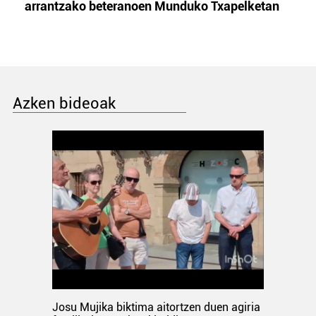
arrantzako beteranoen Munduko Txapelketan
Azken bideoak
Josu Mujika biktima aitortzen duen agiria