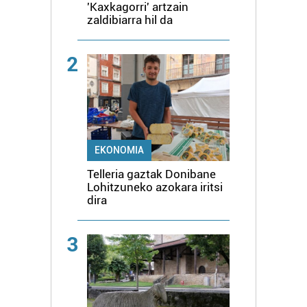
'Kaxkagorri' artzain
zaldibiarra hil da
2
EKONOMIA
Telleria gaztak Donibane
Lohitzuneko azokara iritsi
dira
3