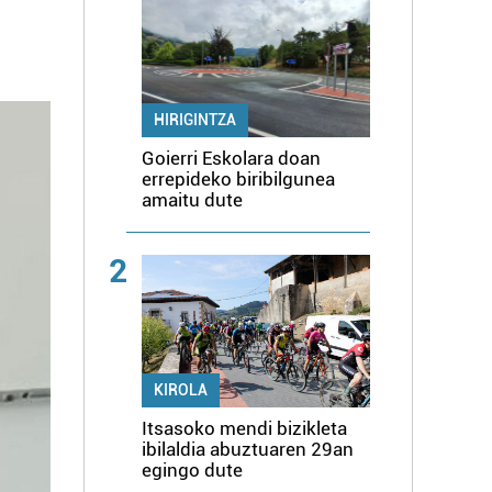
HIRIGINTZA
Goierri Eskolara doan
errepideko biribilgunea
amaitu dute
2
KIROLA
Itsasoko mendi bizikleta
ibilaldia abuztuaren 29an
egingo dute