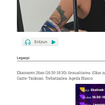
Legazpi
Ekainaren 26an (16:30-18:30)
Sexualitatea. Elkar z
Gazte-Txokoan. Trebatzailea: Ageda Blasco.