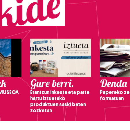
ak
Gure berri.
Denda
 MUSEOA
Erantzun inkesta eta parte
Papereko ze
hartu Iztuetako
formatuan
produktuen saski baten
zozketan