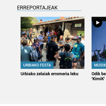
ERREPORTAJEAK
URBIAKO FESTA
MUSIK
Urbiako zelaiak erromeria leku
Odik be
'KimiK'