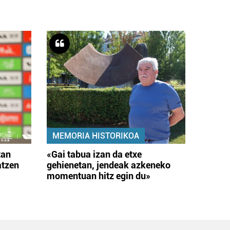
MEMORIA HISTORIKOA
tan
«Gai tabua izan da etxe
atzen
gehienetan, jendeak azkeneko
momentuan hitz egin du»