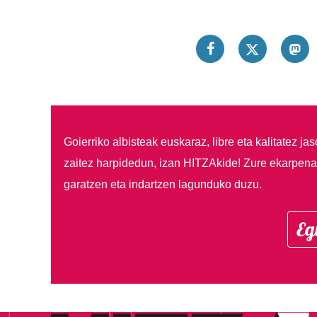
Goierriko albisteak euskaraz, libre eta kalitatez ja
zaitez harpidedun, izan HITZAkide!
Zure ekarpenar
garatzen eta indartzen lagunduko duzu.
Eg