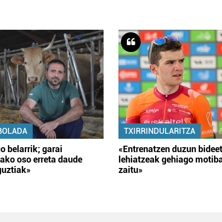
BOLADA
TXIRRINDULARITZA
o belarrik; garai
«Entrenatzen duzun bidee
ako oso erreta daude
lehiatzeak gehiago motib
guztiak»
zaitu»