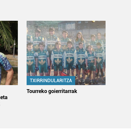
TXIRRINDULARITZA
:
Tourreko goierritarrak
eta
k