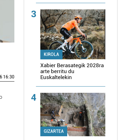
3
KIROLA
Xabier Berasategik 2028ra
arte berritu du
Euskaltelekin
6 16:30
4
o
GIZARTEA