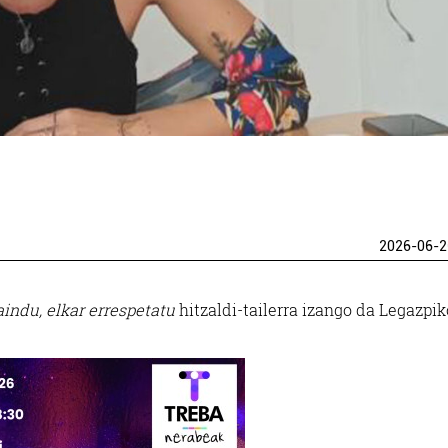
2026-06-2
aindu, elkar errespetatu
hitzaldi-tailerra izango da Legazpik