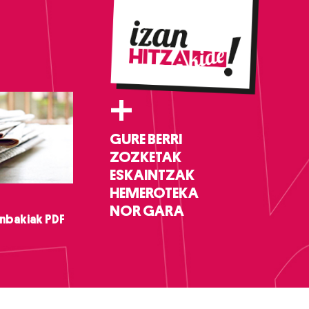
+
GURE BERRI
ZOZKETAK
ESKAINTZAK
HEMEROTEKA
NOR GARA
nbakiak PDF