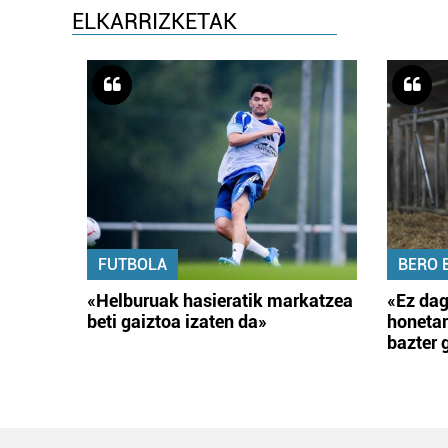
ELKARRIZKETAK
FUTBOLA
BERO 
«Helburuak hasieratik markatzea
«Ez dag
beti gaiztoa izaten da»
honetar
bazter 