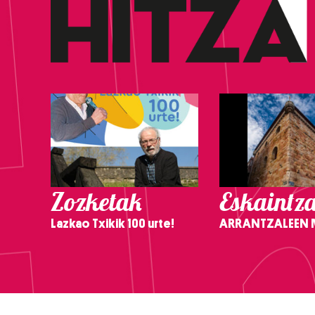
Zozketak
Eskaintz
Lazkao Txikik 100 urte!
ARRANTZALEEN