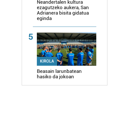
Neandertalen kultura
ezagutzeko aukera, San
Adrianera bisita gidatua
eginda
5
KIROLA
Beasain larunbatean
hasiko da jokoan