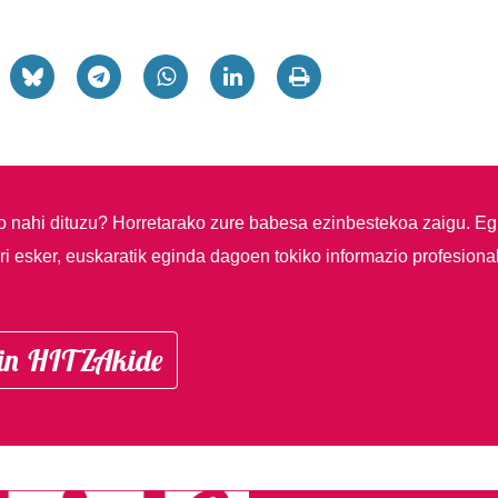
so nahi dituzu?
Horretarako zure babesa ezinbestekoa zaigu. Eg
i esker, euskaratik eginda dagoen tokiko informazio profesiona
in HITZAkide