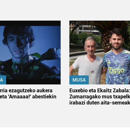
A
MUSA
rria ezagutzeko aukera
Euxebio eta Ekaitz Zabala
 eta 'Amaaaa!' abestiekin
Zumarragako mus txapelk
irabazi duten aita-semea