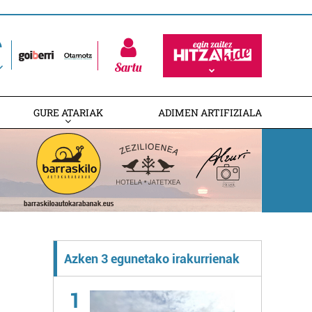
Sartu
GURE ATARIAK
ADIMEN ARTIFIZIALA
Azken 3 egunetako irakurrienak
1