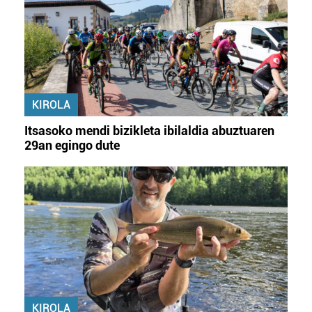
KIROLA
Itsasoko mendi bizikleta ibilaldia abuztuaren
29an egingo dute
KIROLA