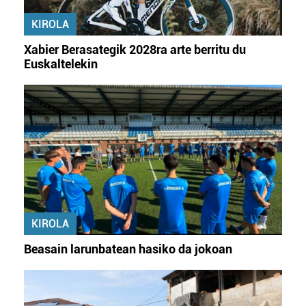
KIROLA
Xabier Berasategik 2028ra arte berritu du
Euskaltelekin
KIROLA
Beasain larunbatean hasiko da jokoan