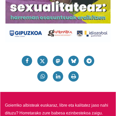
Goierriko albisteak euskaraz, libre eta kalitatez jaso nahi
dituzu?
Horretarako zure babesa ezinbestekoa zaigu.