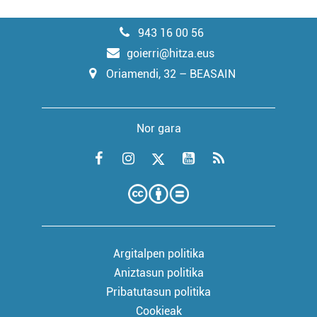
943 16 00 56
goierri@hitza.eus
Oriamendi, 32 – BEASAIN
Nor gara
Argitalpen politika
Aniztasun politika
Pribatutasun politika
Cookieak