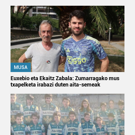
MUSA
Euxebio eta Ekaitz Zabala: Zumarragako mus
txapelketa irabazi duten aita-semeak