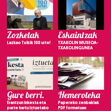
Zozketak
Eskaintzak
Lazkao Txikik 100 urte!
TXAKOLIN MUSEOA-
TXAKOLINGUNEA
Gure berri.
Hemeroteka
Erantzun inkesta eta
Papereko zenbakiak
parte hartu Iztuetako
PDF formatuan