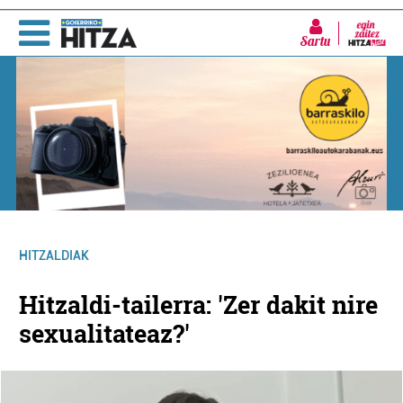
Sartu
HITZALDIAK
Hitzaldi-tailerra: 'Zer dakit nire
sexualitateaz?'