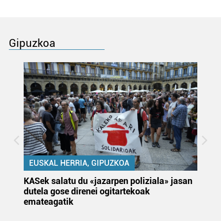
Gipuzkoa
EUSKAL HERRIA, GIPUZKOA
KASek salatu du «jazarpen poliziala» jasan
Pa
dutela gose direnei ogitartekoak
da
emateagatik
«s