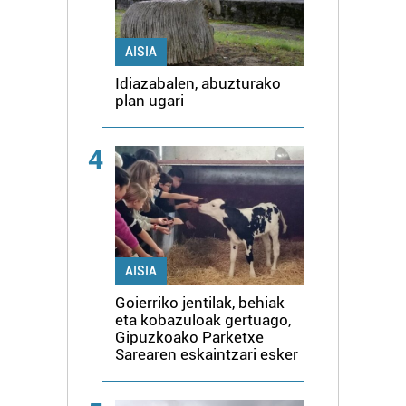
AISIA
Idiazabalen, abuzturako
plan ugari
4
AISIA
Goierriko jentilak, behiak
eta kobazuloak gertuago,
Gipuzkoako Parketxe
Sarearen eskaintzari esker