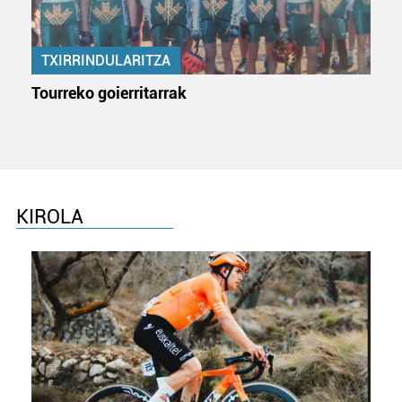
TXIRRINDULARITZA
Tourreko goierritarrak
KIROLA