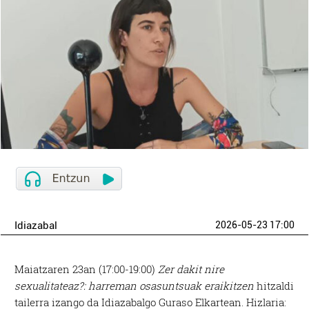
Idiazabal
2026-05-23 17:00
Maiatzaren 23an (17:00-19:00)
Zer dakit nire
sexualitateaz?: harreman osasuntsuak eraikitzen
hitzaldi
tailerra izango da Idiazabalgo Guraso Elkartean. Hizlaria: