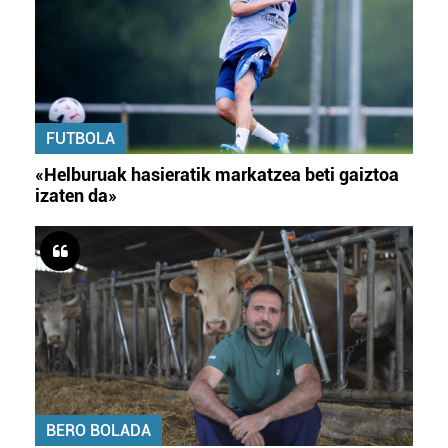
FUTBOLA
«Helburuak hasieratik markatzea beti gaiztoa
izaten da»
BERO BOLADA