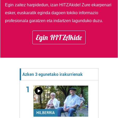
Egin zaitez harpidedun, izan HITZAkide!
Zure ekarpenari
esker, euskaratik eginda dagoen tokiko informazio
profesionala garatzen eta indartzen lagunduko duzu.
Egin HITZAkide
Azken 3 egunetako irakurrienak
1
HILBERRIA