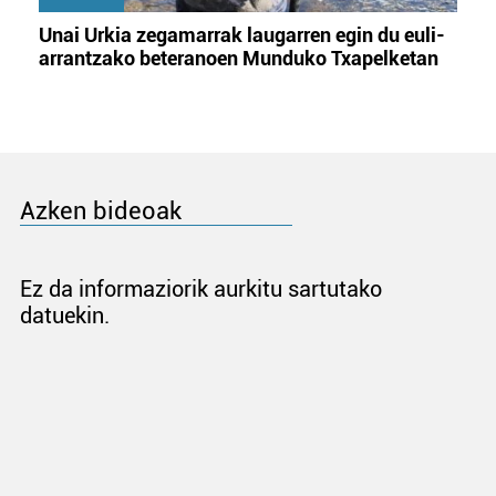
Unai Urkia zegamarrak laugarren egin du euli-
arrantzako beteranoen Munduko Txapelketan
Azken bideoak
Ez da informaziorik aurkitu sartutako
datuekin.