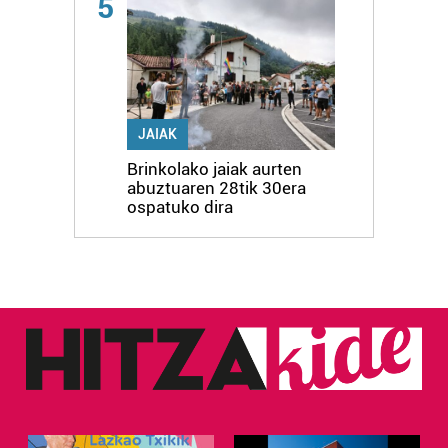
5
JAIAK
Brinkolako jaiak aurten
abuztuaren 28tik 30era
ospatuko dira