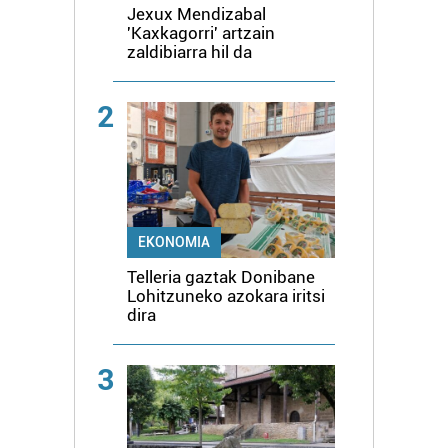
Jexux Mendizabal
'Kaxkagorri' artzain
zaldibiarra hil da
2
EKONOMIA
Telleria gaztak Donibane
Lohitzuneko azokara iritsi
dira
3