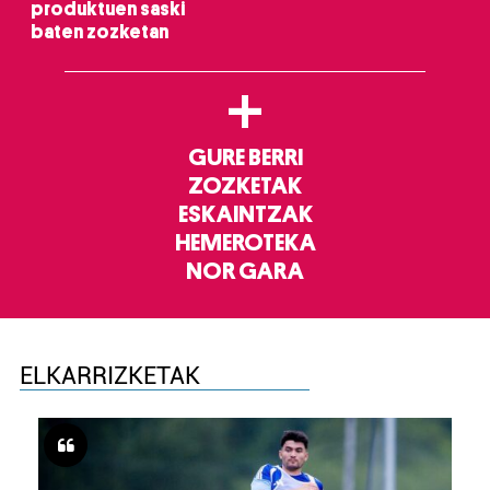
produktuen saski
baten zozketan
+
GURE BERRI
ZOZKETAK
ESKAINTZAK
HEMEROTEKA
NOR GARA
ELKARRIZKETAK