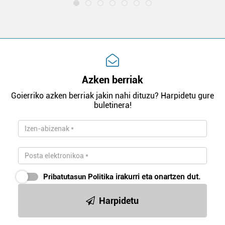
Azken berriak
Goierriko azken berriak jakin nahi dituzu? Harpidetu gure
buletinera!
Pribatutasun Politika
irakurri eta onartzen dut.
Harpidetu