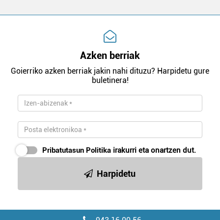
Azken berriak
Goierriko azken berriak jakin nahi dituzu? Harpidetu gure
buletinera!
Pribatutasun Politika
irakurri eta onartzen dut.
Harpidetu