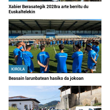
Xabier Berasategik 2028ra arte berritu du
Euskaltelekin
KIROLA
Beasain larunbatean hasiko da jokoan