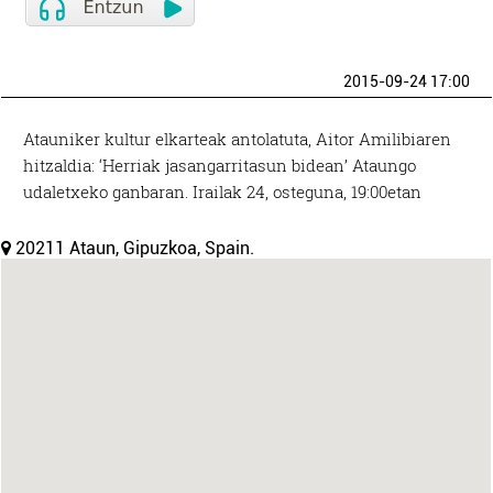
2015-09-24 17:00
Atauniker kultur elkarteak antolatuta, Aitor Amilibiaren
hitzaldia: ‘Herriak jasangarritasun bidean’ Ataungo
udaletxeko ganbaran. Irailak 24, osteguna, 19:00etan
20211 Ataun, Gipuzkoa, Spain.