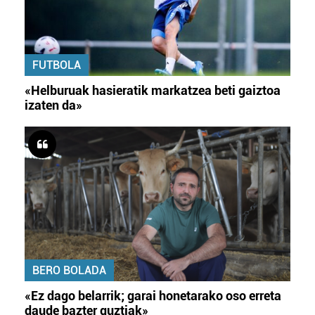
FUTBOLA
«Helburuak hasieratik markatzea beti gaiztoa
izaten da»
BERO BOLADA
«Ez dago belarrik; garai honetarako oso erreta
daude bazter guztiak»