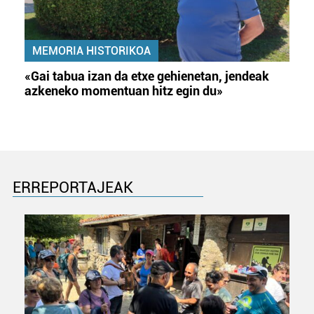
MEMORIA HISTORIKOA
«Gai tabua izan da etxe gehienetan, jendeak
azkeneko momentuan hitz egin du»
ERREPORTAJEAK