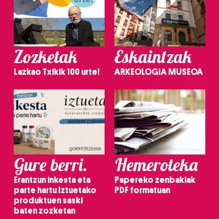
Zozketak
Eskaintzak
Lazkao Txikik 100 urte!
ARKEOLOGIA MUSEOA
Gure berri.
Hemeroteka
Erantzun inkesta eta
Papereko zenbakiak
parte hartu Iztuetako
PDF formatuan
produktuen saski
baten zozketan