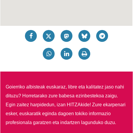
Goierriko albisteak euskaraz, libre eta kalitatez jaso nahi
dituzu?
Horretarako zure babesa ezinbestekoa zaigu.
Egin zaitez harpidedun, izan HITZAkide!
Zure ekarpenari
esker, euskaratik eginda dagoen tokiko informazio
profesionala garatzen eta indartzen lagunduko duzu.