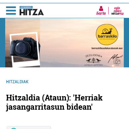
Sartu
HITZALDIAK
Hitzaldia (Ataun): 'Herriak
jasangarritasun bidean'