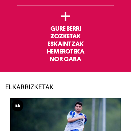
+
GURE BERRI
ZOZKETAK
ESKAINTZAK
HEMEROTEKA
NOR GARA
ELKARRIZKETAK