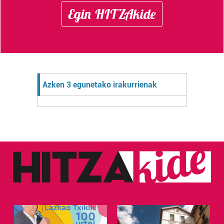
Egin HITZAkide
Azken 3 egunetako irakurrienak