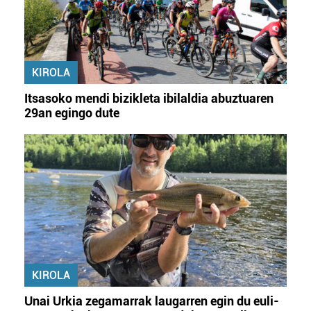
KIROLA
Itsasoko mendi bizikleta ibilaldia abuztuaren
29an egingo dute
KIROLA
Unai Urkia zegamarrak laugarren egin du euli-