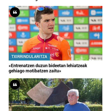
TXIRRINDULARITZA
«Entrenatzen duzun bideetan lehiatzeak
gehiago motibatzen zaitu»