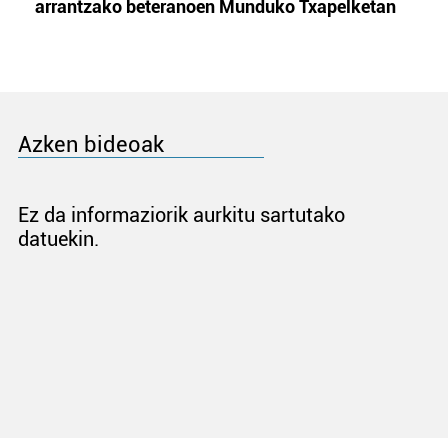
arrantzako beteranoen Munduko Txapelketan
Azken bideoak
Ez da informaziorik aurkitu sartutako
datuekin.