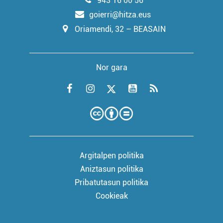
943 16 00 56
goierri@hitza.eus
Oriamendi, 32 – BEASAIN
Nor gara
Argitalpen politika
Aniztasun politika
Pribatutasun politika
Cookieak