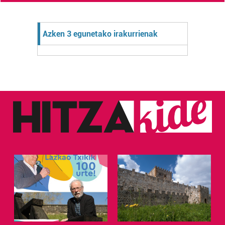
Azken 3 egunetako irakurrienak