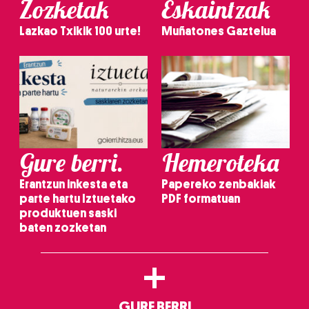
Zozketak
Eskaintzak
Lazkao Txikik 100 urte!
Muñatones Gaztelua
Gure berri.
Hemeroteka
Erantzun inkesta eta
Papereko zenbakiak
parte hartu Iztuetako
PDF formatuan
produktuen saski
baten zozketan
+
GURE BERRI