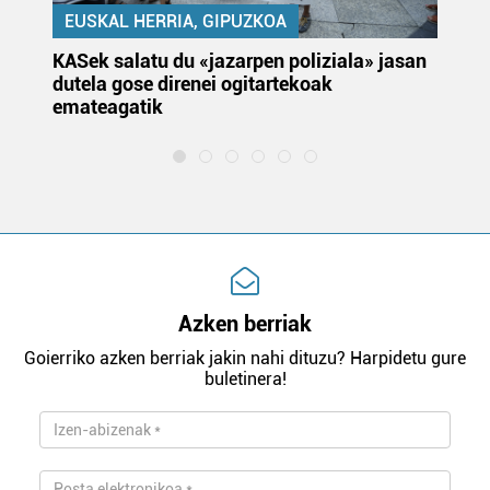
EUSKAL HERRIA, GIPUZKOA
KASek salatu du «jazarpen poliziala» jasan
Pa
dutela gose direnei ogitartekoak
da
emateagatik
«s
Azken berriak
Goierriko azken berriak jakin nahi dituzu? Harpidetu gure
buletinera!