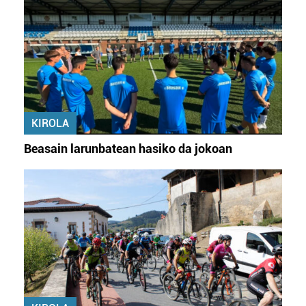
zure baimena Cookieen adierazpenean.
Webgune honek cookie propioak eta hirugarrenen cookie-
fitxategiak erabiltzen ditu. Zure esperientzia eta
zerbitzuak hobetzeko asmoz, cookie teknologiaz
baliatzen gara. Ohar hau onartuz gero, teknologia hori
erabiltzeko baimen esplizitua ematen diguzu.
Gehiago
KIROLA
irakurri
Beasain larunbatean hasiko da jokoan