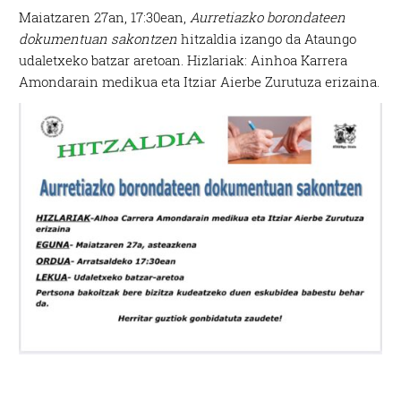
Maiatzaren 27an, 17:30ean,
Aurretiazko borondateen
dokumentuan sakontzen
hitzaldia izango da Ataungo
udaletxeko batzar aretoan. Hizlariak: Ainhoa Karrera
Amondarain medikua eta Itziar Aierbe Zurutuza erizaina.