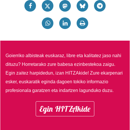
Goierriko albisteak euskaraz, libre eta kalitatez jaso nahi
dituzu?
Horretarako zure babesa ezinbestekoa zaigu.
Egin zaitez harpidedun, izan HITZAkide!
Zure ekarpenari
esker, euskaratik eginda dagoen tokiko informazio
profesionala garatzen eta indartzen lagunduko duzu.
Egin HITZAkide