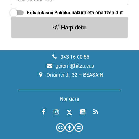
Pribatutasun Politika
irakurri eta onartzen dut.
Harpidetu
943 16 00 56
goierri@hitza.eus
Oriamendi, 32 – BEASAIN
Nor gara