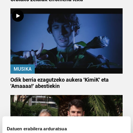
MUSIKA
Odik berria ezagutzeko aukera 'KimiK' eta
'Amaaaa!' abestiekin
Datuen erabilera arduratsua