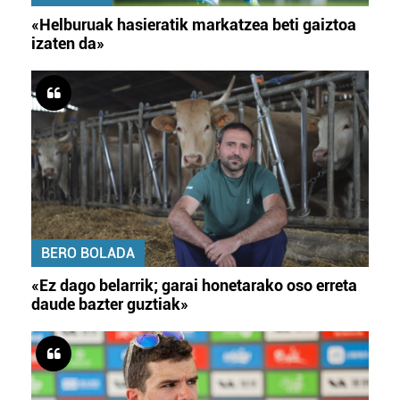
«Helburuak hasieratik markatzea beti gaiztoa
izaten da»
BERO BOLADA
«Ez dago belarrik; garai honetarako oso erreta
daude bazter guztiak»