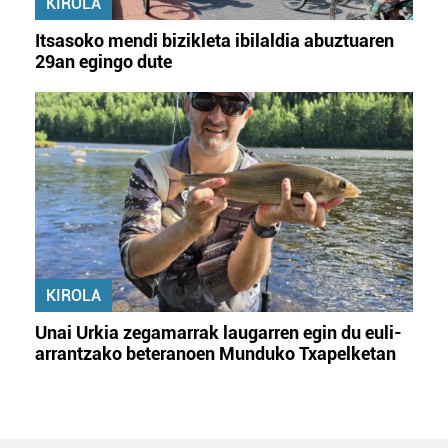
KIROLA
Itsasoko mendi bizikleta ibilaldia abuztuaren
29an egingo dute
KIROLA
Unai Urkia zegamarrak laugarren egin du euli-
arrantzako beteranoen Munduko Txapelketan