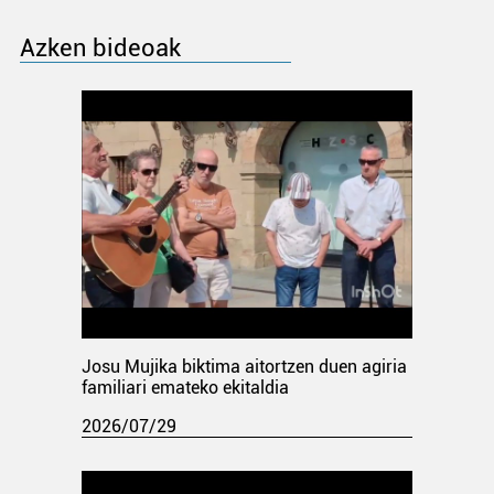
Azken bideoak
Josu Mujika biktima aitortzen duen agiria
familiari emateko ekitaldia
2026/07/29