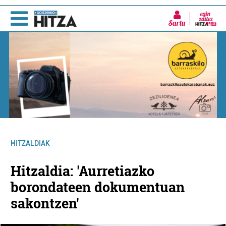
Sartu
HITZALDIAK
Hitzaldia: 'Aurretiazko
borondateen dokumentuan
sakontzen'