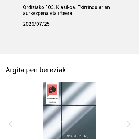
Ordiziako 103. Klasikoa. Txirrindularien
aurkezpena eta irteera
2026/07/25
Argitalpen bereziak