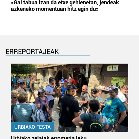
«Gai tabua izan da etxe gehienetan, jendeak
azkeneko momentuan hitz egin du»
ERREPORTAJEAK
URBIAKO FESTA
Urbiako zelaiak erromeria leku