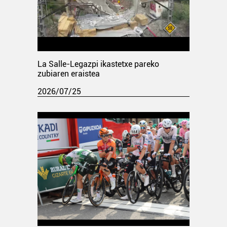
La Salle-Legazpi ikastetxe pareko
zubiaren eraistea
2026/07/25