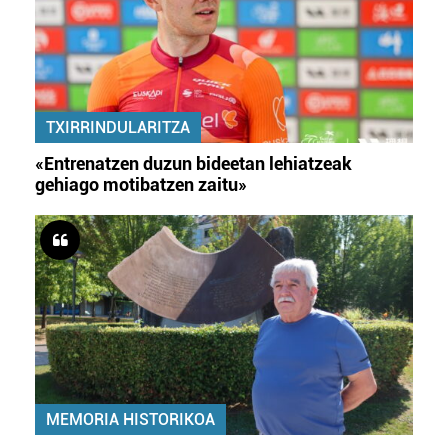
TXIRRINDULARITZA
«Entrenatzen duzun bideetan lehiatzeak
gehiago motibatzen zaitu»
MEMORIA HISTORIKOA