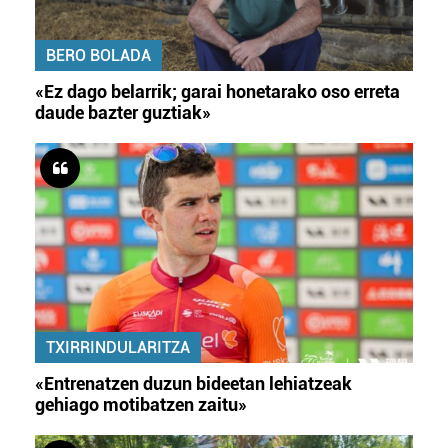
BERO BOLADA
«Ez dago belarrik; garai honetarako oso erreta
daude bazter guztiak»
TXIRRINDULARITZA
«Entrenatzen duzun bideetan lehiatzeak
gehiago motibatzen zaitu»