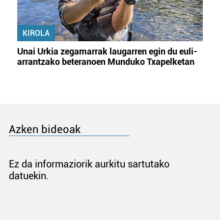
KIROLA
Unai Urkia zegamarrak laugarren egin du euli-
arrantzako beteranoen Munduko Txapelketan
Azken bideoak
Ez da informaziorik aurkitu sartutako
datuekin.