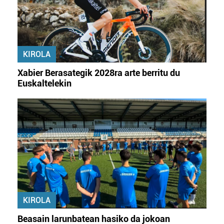
KIROLA
Xabier Berasategik 2028ra arte berritu du
Euskaltelekin
KIROLA
Beasain larunbatean hasiko da jokoan