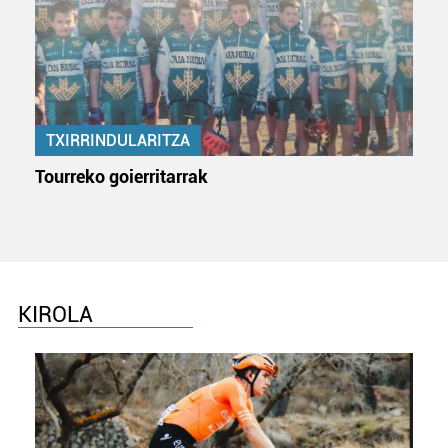
Webgune honek cookie propioak eta hirugarrenen cookie-
fitxategiak erabiltzen ditu. Zure esperientzia eta
zerbitzuak hobetzeko asmoz, cookie teknologiaz
baliatzen gara. Ohar hau onartuz gero, teknologia hori
erabiltzeko baimen esplizitua ematen diguzu.
Gehiago
TXIRRINDULARITZA
irakurri
Tourreko goierritarrak
KIROLA