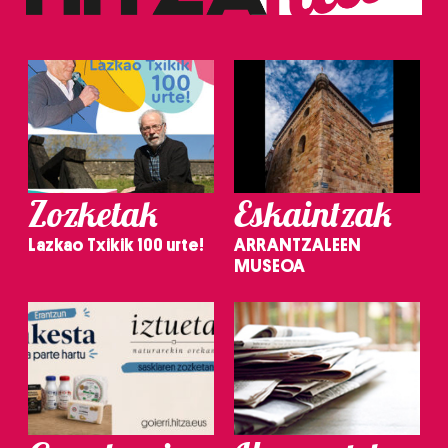
Zozketak
Eskaintzak
Lazkao Txikik 100 urte!
ARRANTZALEEN
MUSEOA