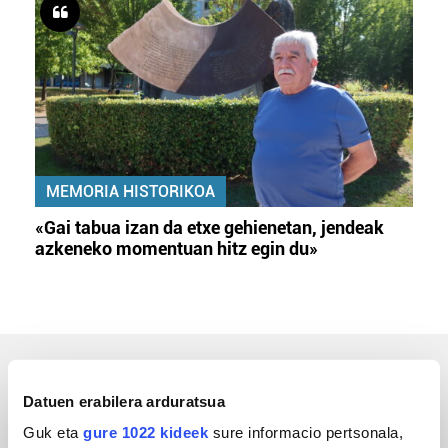
MEMORIA HISTORIKOA
«Gai tabua izan da etxe gehienetan, jendeak
azkeneko momentuan hitz egin du»
ERREPORTAJEAK
Datuen erabilera arduratsua
Guk eta
gure 1022 kideek
sure informacio pertsonala,