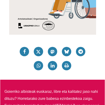
Goierriko albisteak euskaraz, libre eta kalitatez jaso nahi
dituzu?
Horretarako zure babesa ezinbestekoa zaigu.