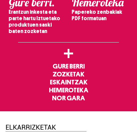
Gure berri.
Hemeroteka
Erantzun inkesta eta
Papereko zenbakiak
parte hartu Iztuetako
PDF formatuan
produktuen saski
baten zozketan
+
GURE BERRI
ZOZKETAK
ESKAINTZAK
HEMEROTEKA
NOR GARA
ELKARRIZKETAK