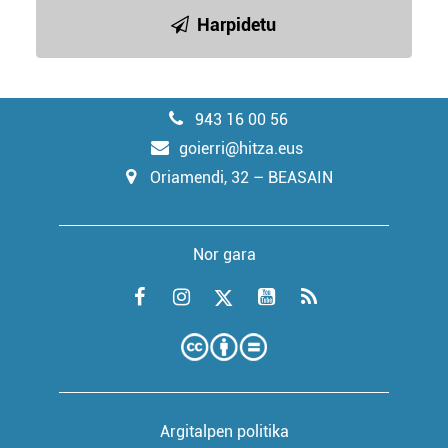
Harpidetu
943 16 00 56
goierri@hitza.eus
Oriamendi, 32 – BEASAIN
Nor gara
Argitalpen politika