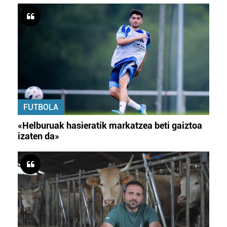
FUTBOLA
«Helburuak hasieratik markatzea beti gaiztoa
izaten da»