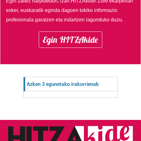
Egin zaitez harpidedun, izan HITZAkide!
Zure ekarpenari
esker, euskaratik eginda dagoen tokiko informazio
profesionala garatzen eta indartzen lagunduko duzu.
Egin HITZAkide
Azken 3 egunetako irakurrienak