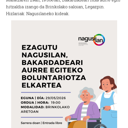
hitzaldia izango da Brinkolako saloian, Legazpin.
Hizlariak: Nagusilaneko kideak.