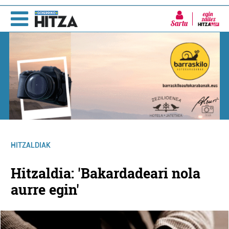
Sartu
HITZALDIAK
Hitzaldia: 'Bakardadeari nola
aurre egin'