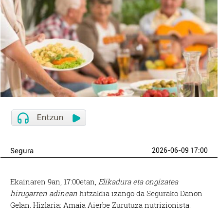
Segura
2026-06-09 17:00
Ekainaren 9an, 17:00etan,
Elikadura eta ongizatea
hirugarren adinean
hitzaldia izango da Segurako Danon
Gelan. Hizlaria: Amaia Aierbe Zurutuza nutrizionista.