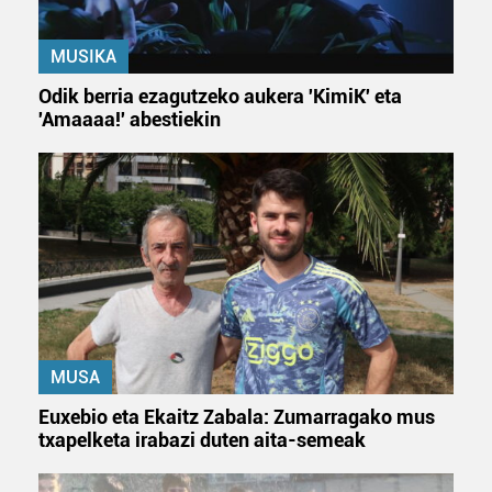
MUSIKA
Odik berria ezagutzeko aukera 'KimiK' eta
'Amaaaa!' abestiekin
MUSA
Euxebio eta Ekaitz Zabala: Zumarragako mus
txapelketa irabazi duten aita-semeak