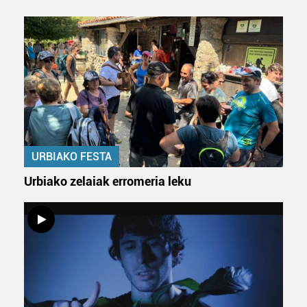
Bazkide batzuek ez dizute baimenik eskatzen, eta beren
interes komertzial legitimoetan babesten dira. Ikusi gure
bazkideen zerrenda, beren ustez zein helburutarako
duten interes legitimoa eta horren aurka nola egin
dezakezun ikusteko.
Lortu zure datu pertsonalak prozesatzeko moduari
buruzko informazio gehiago eta ezarri zure lehentasunak
datuen atalean. Edozein unetan alda edo ken dezakezu
URBIAKO FESTA
zure baimena Cookieen adierazpenean.
Urbiako zelaiak erromeria leku
Webgune honek cookie propioak eta hirugarrenen cookie-
fitxategiak erabiltzen ditu. Zure esperientzia eta
zerbitzuak hobetzeko asmoz, cookie teknologiaz
baliatzen gara. Ohar hau onartuz gero, teknologia hori
erabiltzeko baimen esplizitua ematen diguzu.
Gehiago
irakurri