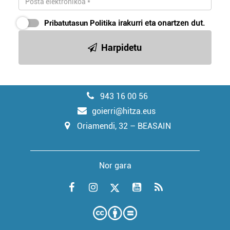
Pribatutasun Politika
irakurri eta onartzen dut.
Harpidetu
943 16 00 56
goierri@hitza.eus
Oriamendi, 32 – BEASAIN
Nor gara