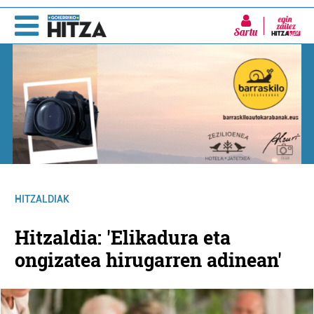
Sartu
HITZALDIAK
Hitzaldia: 'Elikadura eta
ongizatea hirugarren adinean'