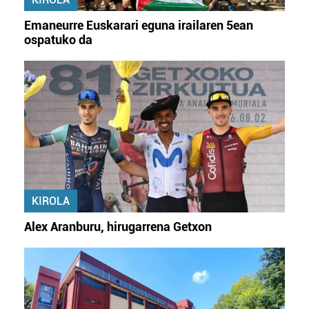
Emaneurre Euskarari eguna irailaren 5ean
ospatuko da
KIROLA
Alex Aranburu, hirugarrena Getxon