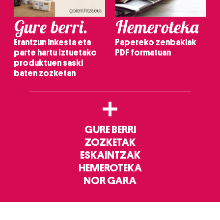
Gure berri.
Hemeroteka
Erantzun inkesta eta
Papereko zenbakiak
parte hartu Iztuetako
PDF formatuan
produktuen saski
baten zozketan
+
GURE BERRI
ZOZKETAK
ESKAINTZAK
HEMEROTEKA
NOR GARA