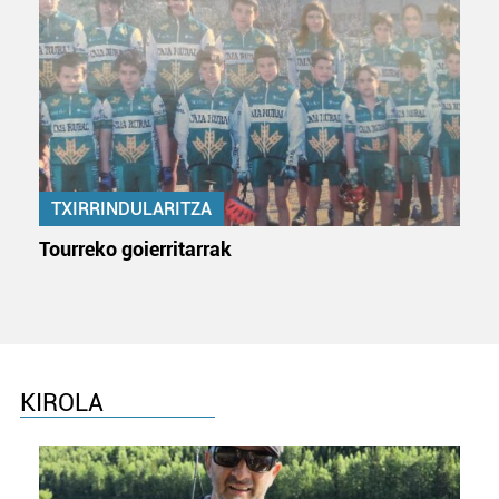
TXIRRINDULARITZA
Tourreko goierritarrak
KIROLA