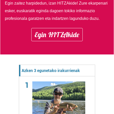
Egin zaitez harpidedun, izan HITZAkide!
Zure ekarpenari
esker, euskaratik eginda dagoen tokiko informazio
profesionala garatzen eta indartzen lagunduko duzu.
Egin HITZAkide
Azken 3 egunetako irakurrienak
1