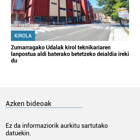
KIROLA
Zumarragako Udalak kirol teknikariaren
lanpostua aldi baterako betetzeko deialdia ireki
du
Azken bideoak
Ez da informaziorik aurkitu sartutako
datuekin.