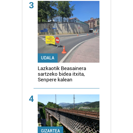
3
UDALA
Lazkaotik Beasainera
sartzeko bidea itxita,
Senpere kalean
4
GIZARTEA