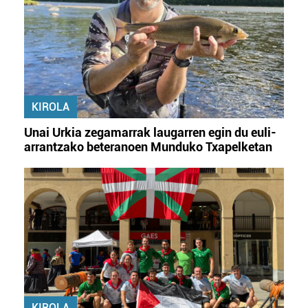
KIROLA
Unai Urkia zegamarrak laugarren egin du euli-
arrantzako beteranoen Munduko Txapelketan
KIROLA