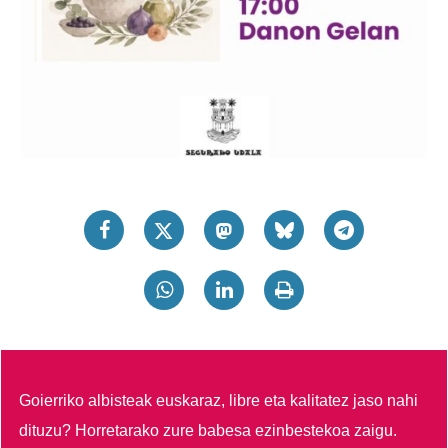
Goierriko albisteak euskaraz, libre eta kalitatez jaso nahi
dituzu?
Horretarako zure babesa ezinbestekoa zaigu.