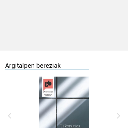
Argitalpen bereziak