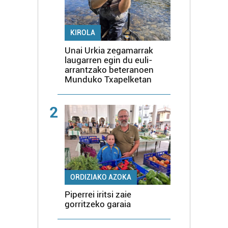
KIROLA
Unai Urkia zegamarrak
laugarren egin du euli-
arrantzako beteranoen
Munduko Txapelketan
2
ORDIZIAKO AZOKA
Piperrei iritsi zaie
gorritzeko garaia