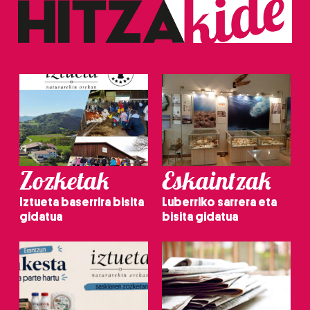
Zozketak
Eskaintzak
Iztueta baserrira bisita
Luberriko sarrera eta
gidatua
bisita gidatua