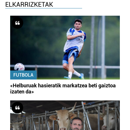
ELKARRIZKETAK
FUTBOLA
«Helburuak hasieratik markatzea beti gaiztoa
izaten da»