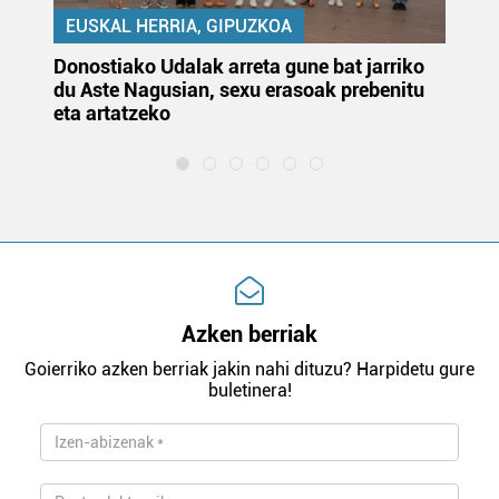
EUSKAL HERRIA, GIPUZKOA
Donostiako Udalak arreta gune bat jarriko
Ur
du Aste Nagusian, sexu erasoak prebenitu
es
eta artatzeko
lu
Azken berriak
Goierriko azken berriak jakin nahi dituzu? Harpidetu gure
buletinera!