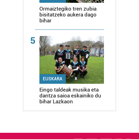
Ormaiztegiko tren zubia
bisitatzeko aukera dago
bihar
5
EUSKARA
Eingo taldeak musika eta
dantza saioa eskainiko du
bihar Lazkaon