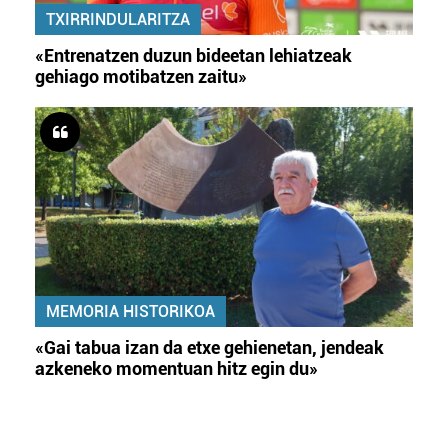
TXIRRINDULARITZA
«Entrenatzen duzun bideetan lehiatzeak
gehiago motibatzen zaitu»
MEMORIA HISTORIKOA
«Gai tabua izan da etxe gehienetan, jendeak
azkeneko momentuan hitz egin du»