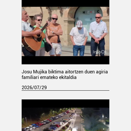
Josu Mujika biktima aitortzen duen agiria
familiari emateko ekitaldia
2026/07/29