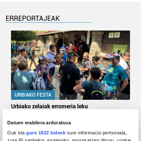
ERREPORTAJEAK
URBIAKO FESTA
Urbiako zelaiak erromeria leku
Datuen erabilera arduratsua
Guk eta
gure 1022 kideek
sure informacio pertsonala,
zure IP zenbakia, esaterako, prozesatzen ditugu, cookie