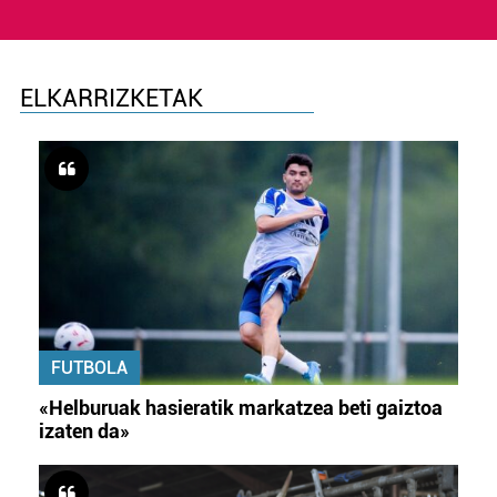
ELKARRIZKETAK
FUTBOLA
«Helburuak hasieratik markatzea beti gaiztoa
izaten da»