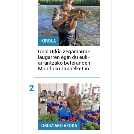
KIROLA
Unai Urkia zegamarrak
laugarren egin du euli-
arrantzako beteranoen
Munduko Txapelketan
2
ORDIZIAKO AZOKA