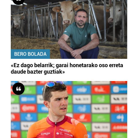
BERO BOLADA
«Ez dago belarrik; garai honetarako oso erreta
daude bazter guztiak»