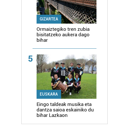
GIZARTEA
Ormaiztegiko tren zubia
bisitatzeko aukera dago
bihar
5
EUSKARA
Eingo taldeak musika eta
dantza saioa eskainiko du
bihar Lazkaon