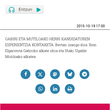
2015-10-19 17:00
GABIRI ETA MUTILOAKO HERRI KANDIDATUREN
ESPERIENTZIA KONTAKETA. Bertan izango dira: Ibon
Elgarresta Gabiriko alkate ohia eta Iñaki Ugalde
Mutiloako alkatea.