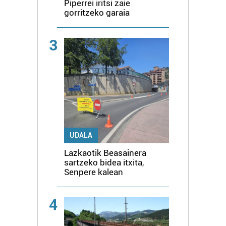
Piperrei iritsi zaie
gorritzeko garaia
3
UDALA
Lazkaotik Beasainera
sartzeko bidea itxita,
Senpere kalean
4