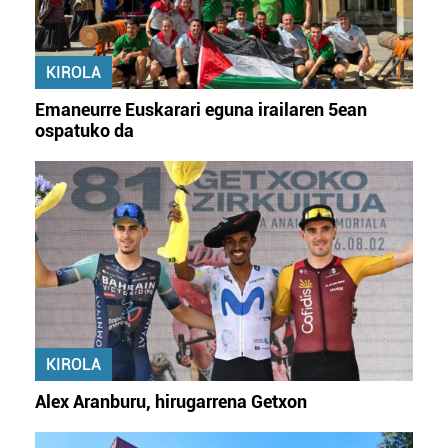
KIROLA
Emaneurre Euskarari eguna irailaren 5ean
ospatuko da
KIROLA
Alex Aranburu, hirugarrena Getxon