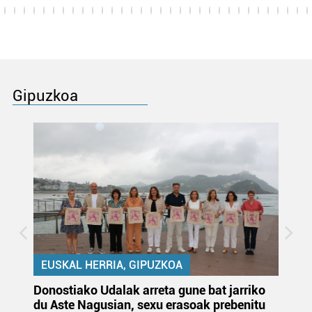
Gipuzkoa
EUSKAL HERRIA, GIPUZKOA
Donostiako Udalak arreta gune bat jarriko
Ur
du Aste Nagusian, sexu erasoak prebenitu
es