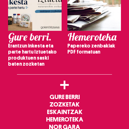
Gure berri.
Hemeroteka
Erantzun inkesta eta
Papereko zenbakiak
parte hartu Iztuetako
PDF formatuan
produktuen saski
baten zozketan
+
GURE BERRI
ZOZKETAK
ESKAINTZAK
HEMEROTEKA
NOR GARA