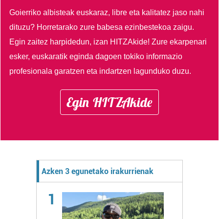
Goierriko albisteak euskaraz, libre eta kalitatez jaso nahi
dituzu?
Horretarako zure babesa ezinbestekoa zaigu.
Egin zaitez harpidedun, izan HITZAkide!
Zure ekarpenari
esker, euskaratik eginda dagoen tokiko informazio
profesionala garatzen eta indartzen lagunduko duzu.
Egin HITZAkide
Azken 3 egunetako irakurrienak
1