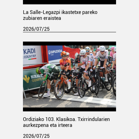
La Salle-Legazpi ikastetxe pareko
zubiaren eraistea
2026/07/25
Ordiziako 103. Klasikoa. Txirrindularien
aurkezpena eta irteera
2026/07/25