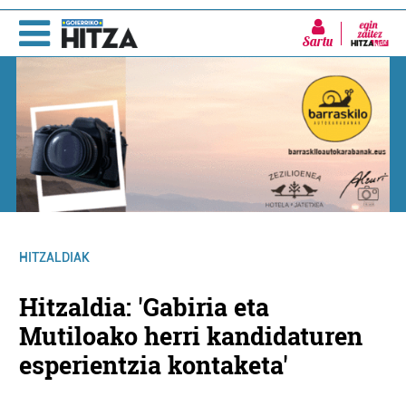
Sartu
HITZALDIAK
Hitzaldia: 'Gabiria eta
Mutiloako herri kandidaturen
esperientzia kontaketa'