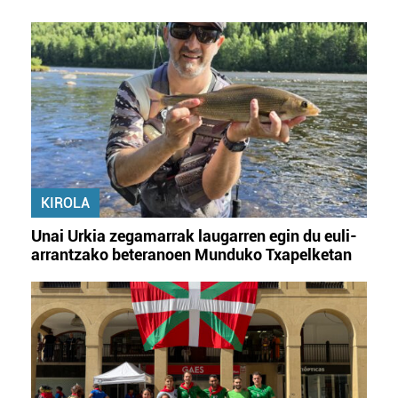
Webgune honek cookie propioak eta hirugarrenen cookie-
fitxategiak erabiltzen ditu. Zure esperientzia eta
zerbitzuak hobetzeko asmoz, cookie teknologiaz
baliatzen gara. Ohar hau onartuz gero, teknologia hori
erabiltzeko baimen esplizitua ematen diguzu.
Gehiago
irakurri
KIROLA
Unai Urkia zegamarrak laugarren egin du euli-
arrantzako beteranoen Munduko Txapelketan