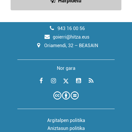
Harpidetu
943 16 00 56
goierri@hitza.eus
Oriamendi, 32 – BEASAIN
Nor gara
Argitalpen politika
Aniztasun politika