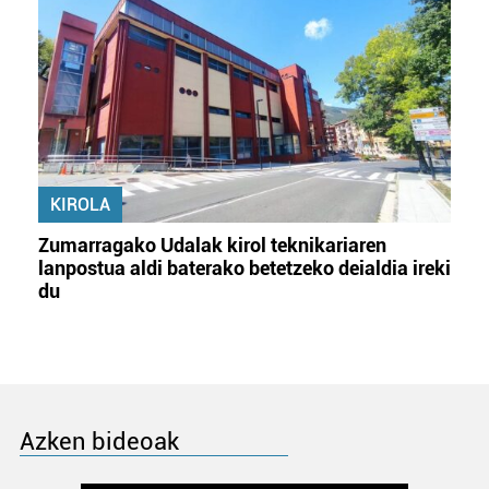
KIROLA
Zumarragako Udalak kirol teknikariaren
lanpostua aldi baterako betetzeko deialdia ireki
du
Azken bideoak