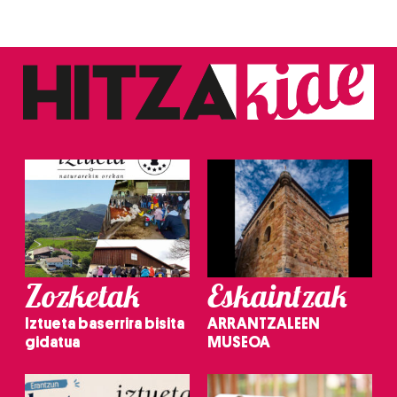
Zozketak
Eskaintzak
Iztueta baserrira bisita
ARRANTZALEEN
gidatua
MUSEOA