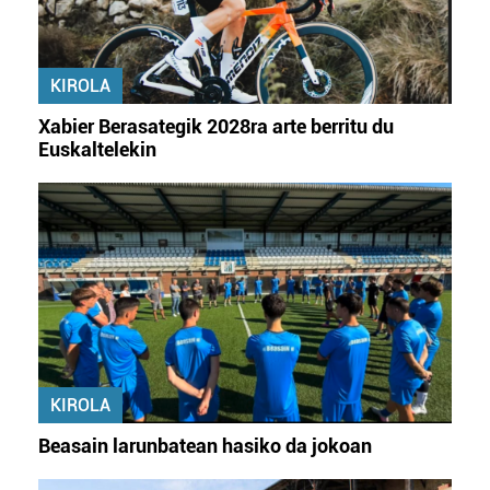
KIROLA
Xabier Berasategik 2028ra arte berritu du
Euskaltelekin
KIROLA
Beasain larunbatean hasiko da jokoan