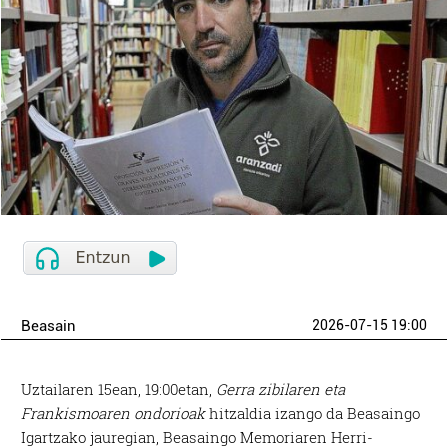
Beasain
2026-07-15 19:00
Uztailaren 15ean, 19:00etan,
Gerra zibilaren eta
Frankismoaren ondorioak
hitzaldia izango da Beasaingo
Igartzako jauregian, Beasaingo Memoriaren Herri-