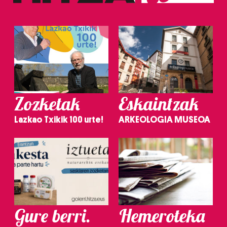
Zozketak
Eskaintzak
Lazkao Txikik 100 urte!
ARKEOLOGIA MUSEOA
Gure berri.
Hemeroteka