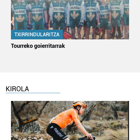
baliatzen gara. Ohar hau onartuz gero, teknologia hori
erabiltzeko baimen esplizitua ematen diguzu.
Gehiago
irakurri
TXIRRINDULARITZA
Tourreko goierritarrak
KIROLA