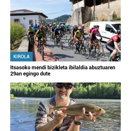
KIROLA
Itsasoko mendi bizikleta ibilaldia abuztuaren
29an egingo dute