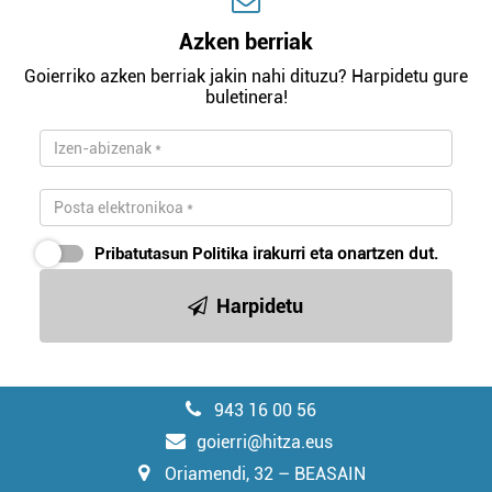
Azken berriak
Goierriko azken berriak jakin nahi dituzu? Harpidetu gure
buletinera!
Pribatutasun Politika
irakurri eta onartzen dut.
Harpidetu
943 16 00 56
goierri@hitza.eus
Oriamendi, 32 – BEASAIN