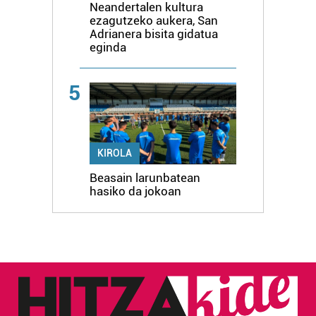
Neandertalen kultura
ezagutzeko aukera, San
Adrianera bisita gidatua
eginda
5
KIROLA
Beasain larunbatean
hasiko da jokoan