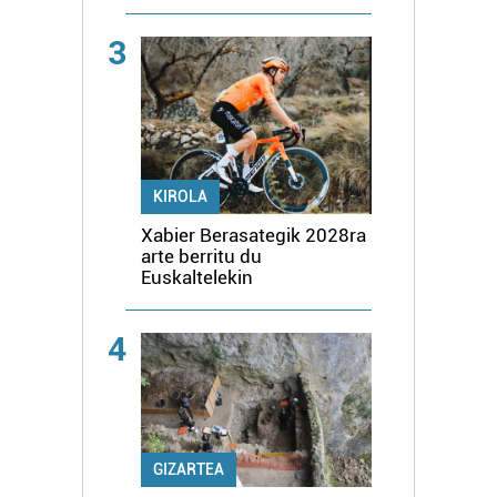
3
KIROLA
Xabier Berasategik 2028ra
arte berritu du
Euskaltelekin
4
GIZARTEA