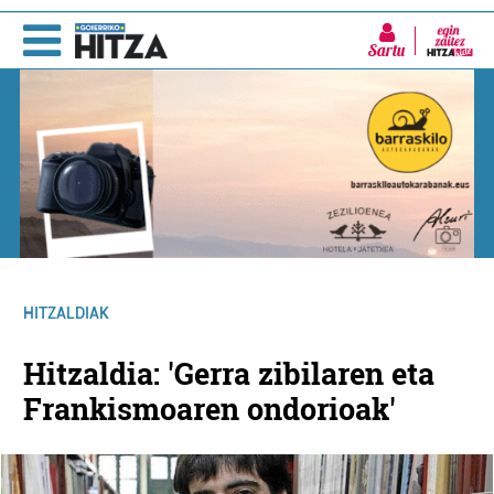
Sartu
HITZALDIAK
Hitzaldia: 'Gerra zibilaren eta
Frankismoaren ondorioak'