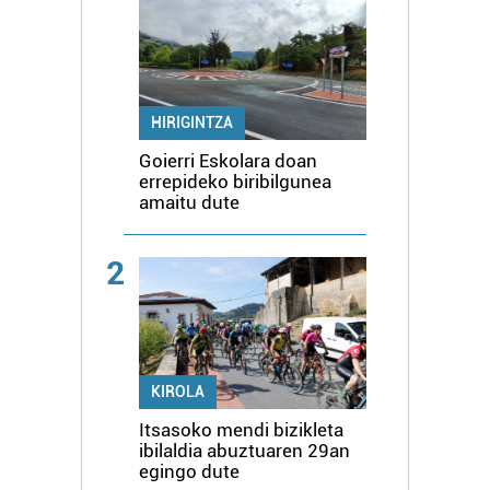
HIRIGINTZA
Goierri Eskolara doan
errepideko biribilgunea
amaitu dute
2
KIROLA
Itsasoko mendi bizikleta
ibilaldia abuztuaren 29an
egingo dute