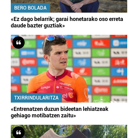
BERO BOLADA
«Ez dago belarrik; garai honetarako oso erreta
daude bazter guztiak»
TXIRRINDULARITZA
«Entrenatzen duzun bideetan lehiatzeak
gehiago motibatzen zaitu»