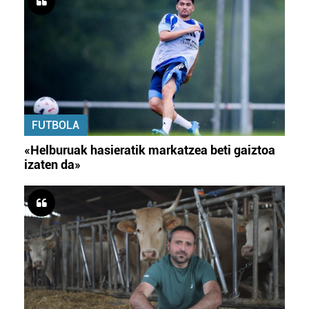
FUTBOLA
«Helburuak hasieratik markatzea beti gaiztoa
izaten da»