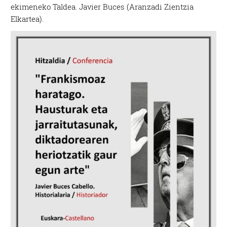
ekimeneko Taldea. Javier Buces (Aranzadi Zientzia
Elkartea).