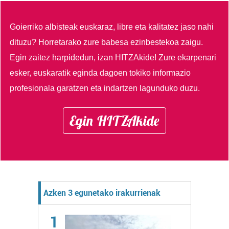
Goierriko albisteak euskaraz, libre eta kalitatez jaso nahi
dituzu?
Horretarako zure babesa ezinbestekoa zaigu.
Egin zaitez harpidedun, izan HITZAkide!
Zure ekarpenari
esker, euskaratik eginda dagoen tokiko informazio
profesionala garatzen eta indartzen lagunduko duzu.
Egin HITZAkide
Azken 3 egunetako irakurrienak
1