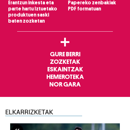
Erantzun inkesta eta
Papereko zenbakiak
parte hartu Iztuetako
PDF formatuan
produktuen saski
baten zozketan
+
GURE BERRI
ZOZKETAK
ESKAINTZAK
HEMEROTEKA
NOR GARA
ELKARRIZKETAK