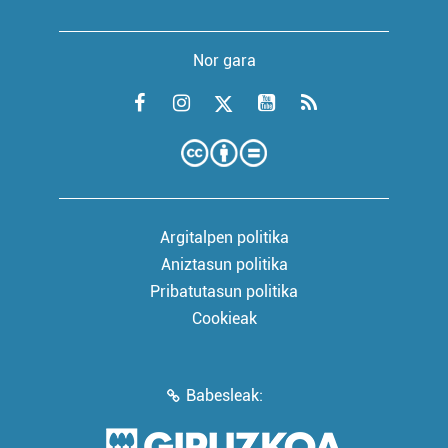
Nor gara
Argitalpen politika
Aniztasun politika
Pribatutasun politika
Cookieak
Babesleak: