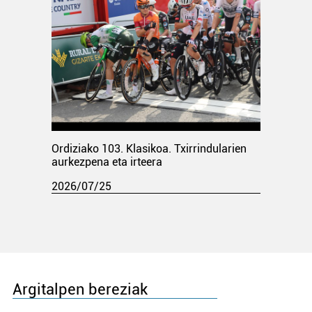
Ordiziako 103. Klasikoa. Txirrindularien
aurkezpena eta irteera
2026/07/25
Argitalpen bereziak