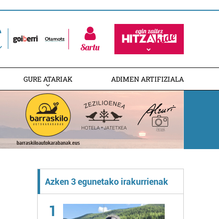
Sartu
GURE ATARIAK
ADIMEN ARTIFIZIALA
Azken 3 egunetako irakurrienak
1