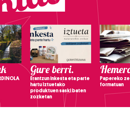
ak
Gure berri.
Hemero
RDINOLA
Erantzun inkesta eta parte
Papereko ze
hartu Iztuetako
formatuan
produktuen saski baten
zozketan