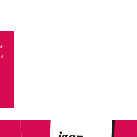
in
la