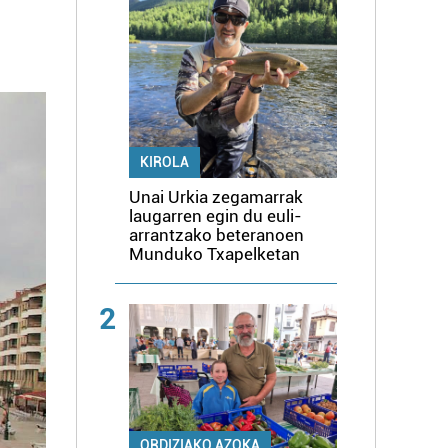
KIROLA
Unai Urkia zegamarrak
laugarren egin du euli-
arrantzako beteranoen
Munduko Txapelketan
2
ORDIZIAKO AZOKA