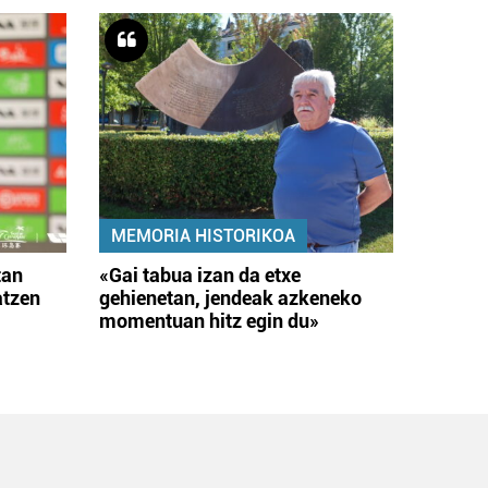
MEMORIA HISTORIKOA
tan
«Gai tabua izan da etxe
atzen
gehienetan, jendeak azkeneko
momentuan hitz egin du»