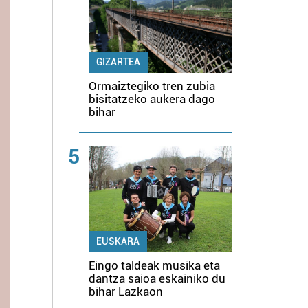
GIZARTEA
Ormaiztegiko tren zubia
bisitatzeko aukera dago
bihar
5
EUSKARA
Eingo taldeak musika eta
dantza saioa eskainiko du
bihar Lazkaon