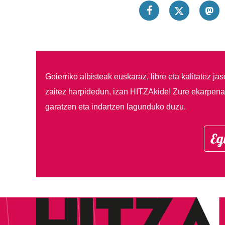
Goierriko albisteak euskaraz, libre eta kalitatez ja
zaitez harpidedun, izan HITZAkide!
Zure ekarpenar
garatzen eta indartzen lagunduko duzu.
Eg