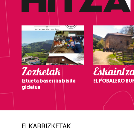
Zozketak
Eskaintz
Iztueta baserrira bisita
EL POBALEKO BU
gidatua
ELKARRIZKETAK