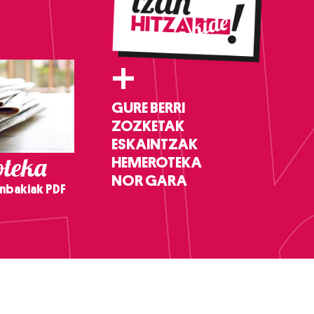
+
GURE BERRI
ZOZKETAK
ESKAINTZAK
teka
HEMEROTEKA
NOR GARA
nbakiak PDF