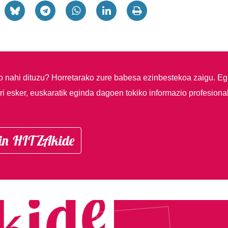
so nahi dituzu?
Horretarako zure babesa ezinbestekoa zaigu. Eg
i esker, euskaratik eginda dagoen tokiko informazio profesiona
in HITZAkide