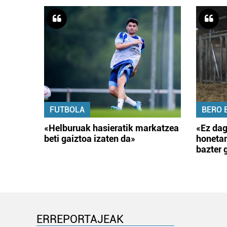
FUTBOLA
BERO 
«Helburuak hasieratik markatzea
«Ez dag
beti gaiztoa izaten da»
honetar
bazter 
ERREPORTAJEAK