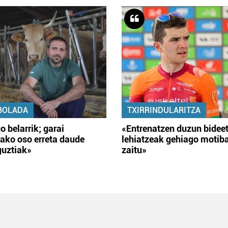
BOLADA
TXIRRINDULARITZA
o belarrik; garai
«Entrenatzen duzun bidee
ako oso erreta daude
lehiatzeak gehiago motib
guztiak»
zaitu»