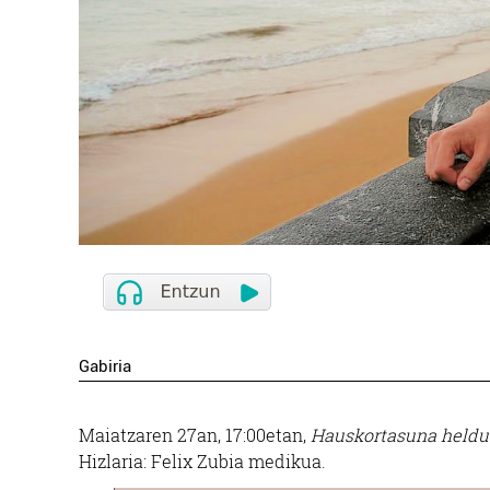
Gabiria
Maiatzaren 27an, 17:00etan,
Hauskortasuna heldu
Hizlaria: Felix Zubia medikua.