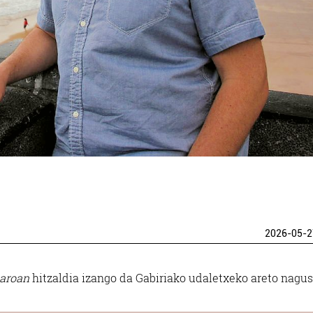
2026-05-2
aroan
hitzaldia izango da Gabiriako udaletxeko areto nagus