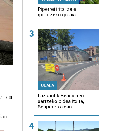
Piperrei iritsi zaie
gorritzeko garaia
3
UDALA
Lazkaotik Beasainera
7 17:00
sartzeko bidea itxita,
Senpere kalean
ian.
4