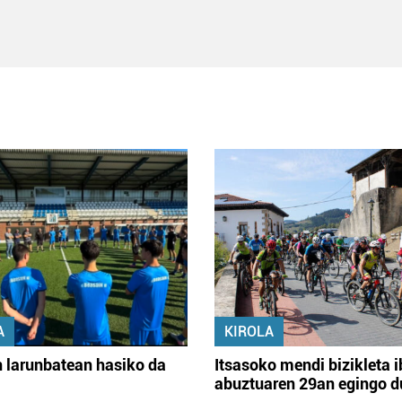
A
KIROLA
 larunbatean hasiko da
Itsasoko mendi bizikleta i
abuztuaren 29an egingo d