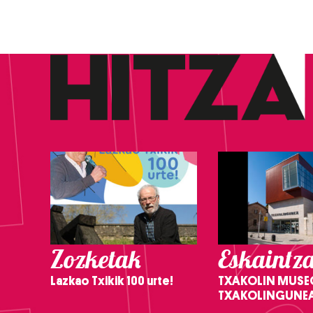
Zozketak
Eskaintz
Lazkao Txikik 100 urte!
TXAKOLIN MUSE
TXAKOLINGUNE