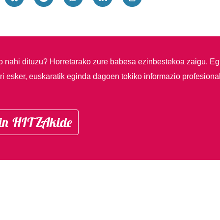
so nahi dituzu?
Horretarako zure babesa ezinbestekoa zaigu. Eg
i esker, euskaratik eginda dagoen tokiko informazio profesiona
in HITZAkide