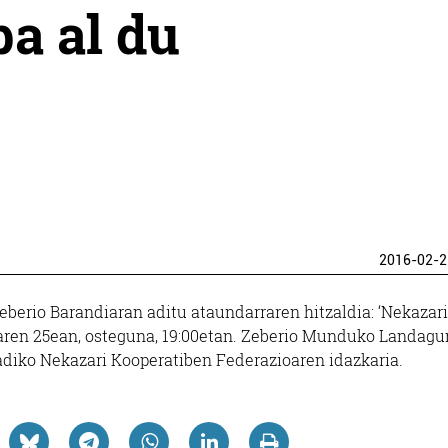
ba al du
2016-02-2
eberio Barandiaran aditu ataundarraren hitzaldia: ‘Nekazar
ilaren 25ean, osteguna, 19:00etan. Zeberio Munduko Landagu
diko Nekazari Kooperatiben Federazioaren idazkaria.