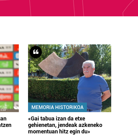
MEMORIA HISTORIKOA
tan
«Gai tabua izan da etxe
atzen
gehienetan, jendeak azkeneko
momentuan hitz egin du»