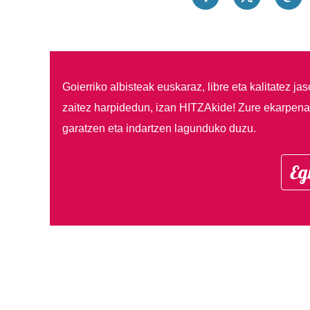
Goierriko albisteak euskaraz, libre eta kalitatez ja
zaitez harpidedun, izan HITZAkide!
Zure ekarpenar
garatzen eta indartzen lagunduko duzu.
Eg