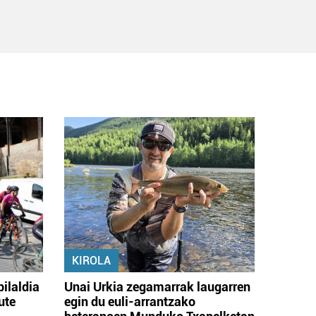
KIROLA
bilaldia
Unai Urkia zegamarrak laugarren
ute
egin du euli-arrantzako