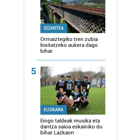
GIZARTEA
Ormaiztegiko tren zubia
bisitatzeko aukera dago
bihar
5
EUSKARA
Eingo taldeak musika eta
dantza saioa eskainiko du
bihar Lazkaon