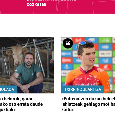
zozketan
BOLADA
TXIRRINDULARITZA
o belarrik; garai
«Entrenatzen duzun bidee
ako oso erreta daude
lehiatzeak gehiago motib
guztiak»
zaitu»