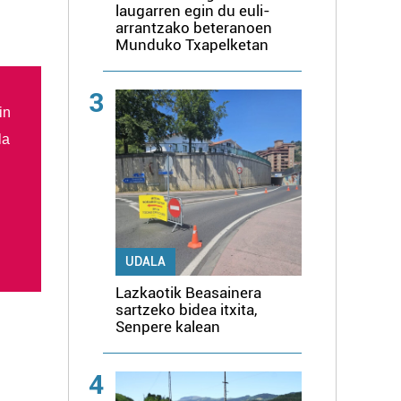
laugarren egin du euli-
arrantzako beteranoen
Munduko Txapelketan
3
in
la
UDALA
Lazkaotik Beasainera
sartzeko bidea itxita,
Senpere kalean
4