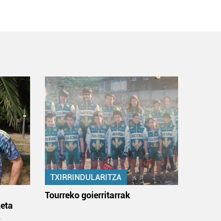
TXIRRINDULARITZA
:
Tourreko goierritarrak
eta
k