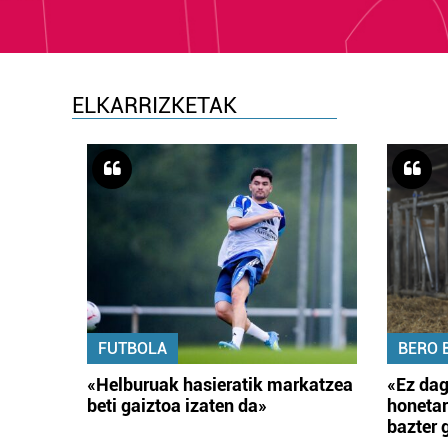
ELKARRIZKETAK
FUTBOLA
BERO 
«Helburuak hasieratik markatzea
«Ez dag
beti gaiztoa izaten da»
honetar
bazter 