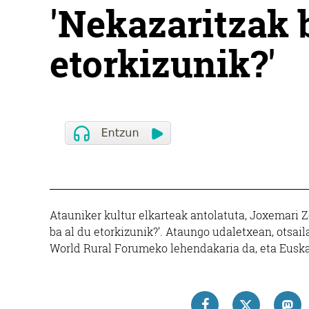
'Nekazaritzak 
etorkizunik?'
Atauniker kultur elkarteak antolatuta, Joxemari Z
ba al du etorkizunik?’. Ataungo udaletxean, otsa
World Rural Forumeko lehendakaria da, eta Euska