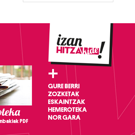
+
GURE BERRI
ZOZKETAK
ESKAINTZAK
teka
HEMEROTEKA
NOR GARA
nbakiak PDF