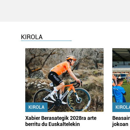
KIROLA
KIROLA
KIROL
Xabier Berasategik 2028ra arte
Beasain
berritu du Euskaltelekin
jokoan