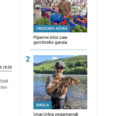
ORDIZIAKO AZOKA
Piperrei iritsi zaie
gorritzeko garaia
2
5 18:00
itzak
nea-
KIROLA
Unai Urkia zegamarrak