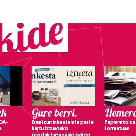
ak
Gure berri.
Hemero
OA-
Erantzun inkesta eta parte
Papereko ze
A
hartu Iztuetako
formatuan
produktuen saski baten