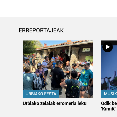
ERREPORTAJEAK
URBIAKO FESTA
MUSIK
Urbiako zelaiak erromeria leku
Odik be
'KimiK'