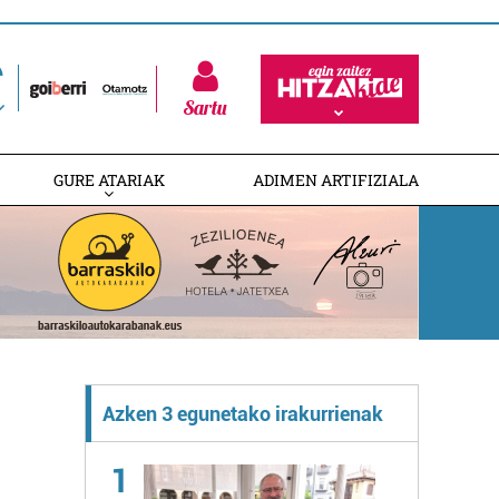
Sartu
GURE ATARIAK
ADIMEN ARTIFIZIALA
Azken 3 egunetako irakurrienak
1