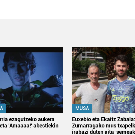
A
MUSA
rria ezagutzeko aukera
Euxebio eta Ekaitz Zabala
 eta 'Amaaaa!' abestiekin
Zumarragako mus txapelk
irabazi duten aita-semea