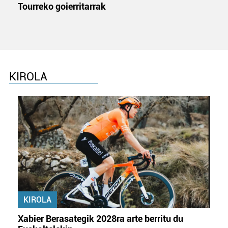
Tourreko goierritarrak
KIROLA
KIROLA
Xabier Berasategik 2028ra arte berritu du