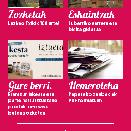
Zozketak
Eskaintzak
Lazkao Txikik 100 urte!
Luberriko sarrera eta
bisita gidatua
Gure berri.
Hemeroteka
Erantzun inkesta eta
Papereko zenbakiak
parte hartu Iztuetako
PDF formatuan
produktuen saski
baten zozketan