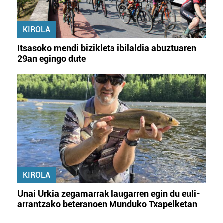
KIROLA
Itsasoko mendi bizikleta ibilaldia abuztuaren
29an egingo dute
KIROLA
Unai Urkia zegamarrak laugarren egin du euli-
arrantzako beteranoen Munduko Txapelketan