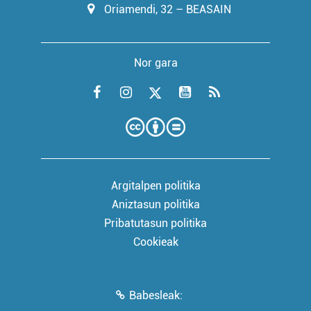
Oriamendi, 32 – BEASAIN
Nor gara
Argitalpen politika
Aniztasun politika
Pribatutasun politika
Cookieak
Babesleak: