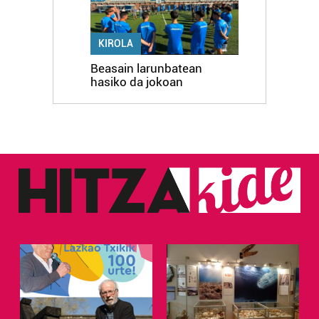
KIROLA
Beasain larunbatean
hasiko da jokoan