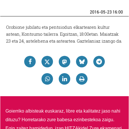
2016-05-23 16:00
Orobione jubilatu eta pentsiodun elkartearen kultur
astean, Kontsumo tailerra. Egoitzan, 18:00etan. Maiatzak
23 eta 24, astelehena eta asteartea. Gaztelaniaz izango da.
Goierriko albisteak euskaraz, libre eta kalitatez jaso nahi
dituzu?
Horretarako zure babesa ezinbestekoa zaigu.
Egin zaitez harpidedun, izan HITZAkide!
Zure ekarpenari