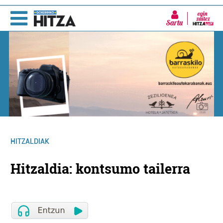
Sartu
HITZALDIAK
Hitzaldia: kontsumo tailerra