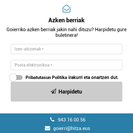
Azken berriak
Goierriko azken berriak jakin nahi dituzu? Harpidetu gure
buletinera!
Pribatutasun Politika
irakurri eta onartzen dut.
Harpidetu
943 16 00 56
goierri@hitza.eus