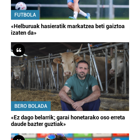
FUTBOLA
«Helburuak hasieratik markatzea beti gaiztoa
izaten da»
BERO BOLADA
«Ez dago belarrik; garai honetarako oso erreta
daude bazter guztiak»