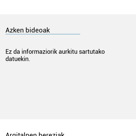
Azken bideoak
Ez da informaziorik aurkitu sartutako
datuekin.
Argitalpen bereziak