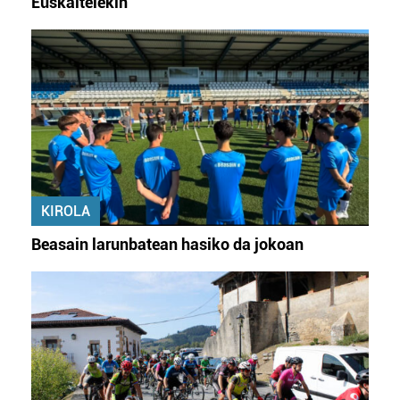
Euskaltelekin
KIROLA
Beasain larunbatean hasiko da jokoan