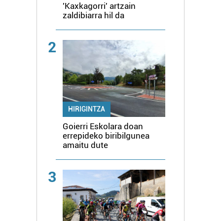
'Kaxkagorri' artzain
zaldibiarra hil da
2
HIRIGINTZA
Goierri Eskolara doan
errepideko biribilgunea
amaitu dute
3