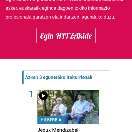
esker, euskaratik eginda dagoen tokiko informazio
profesionala garatzen eta indartzen lagunduko duzu.
Egin HITZAkide
Azken 3 egunetako irakurrienak
1
HILBERRIA
Jexux Mendizabal