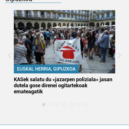
EUSKAL HERRIA, GIPUZKOA
KASek salatu du «jazarpen poliziala» jasan
Pa
dutela gose direnei ogitartekoak
da
emateagatik
«s