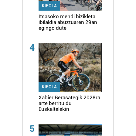
KIROLA
Itsasoko mendi bizikleta
ibilaldia abuztuaren 29an
egingo dute
4
KIROLA
Xabier Berasategik 2028ra
arte berritu du
Euskaltelekin
5