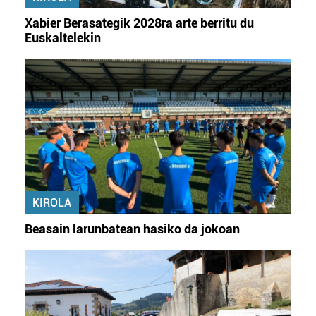
Xabier Berasategik 2028ra arte berritu du
Euskaltelekin
KIROLA
Beasain larunbatean hasiko da jokoan