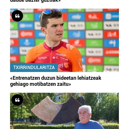
TXIRRINDULARITZA
«Entrenatzen duzun bideetan lehiatzeak
gehiago motibatzen zaitu»