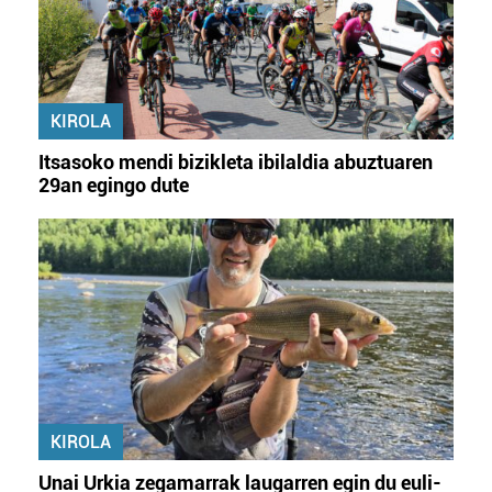
KIROLA
Itsasoko mendi bizikleta ibilaldia abuztuaren
29an egingo dute
KIROLA
Unai Urkia zegamarrak laugarren egin du euli-