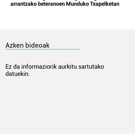
arrantzako beteranoen Munduko Txapelketan
Azken bideoak
Ez da informaziorik aurkitu sartutako
datuekin.