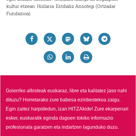
kultur etxean. Hizlaria: Estibaliz Ansotegi (Ortzadar
Fundazioa).
Goierriko albisteak euskaraz, libre eta kalitatez jaso nahi
dituzu?
Horretarako zure babesa ezinbestekoa zaigu.
Egin zaitez harpidedun, izan HITZAkide!
Zure ekarpenari
esker, euskaratik eginda dagoen tokiko informazio
profesionala garatzen eta indartzen lagunduko duzu.