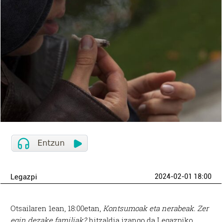
Legazpi
2024-02-01 18:00
Otsailaren 1ean, 18:00etan,
Kontsumoak eta nerabeak. Zer
egin dezake familiak?
hitzaldia izango da Legazpiko