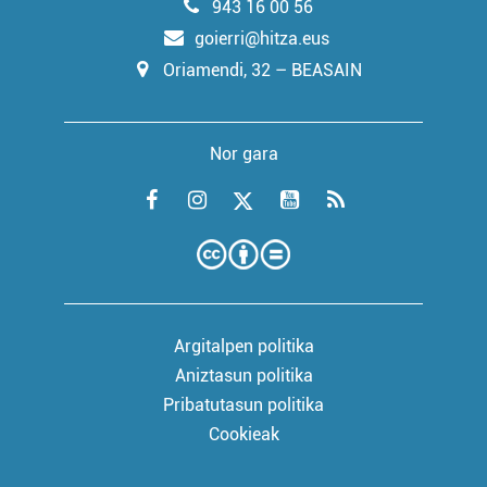
943 16 00 56
goierri@hitza.eus
Oriamendi, 32 – BEASAIN
Nor gara
Argitalpen politika
Aniztasun politika
Pribatutasun politika
Cookieak