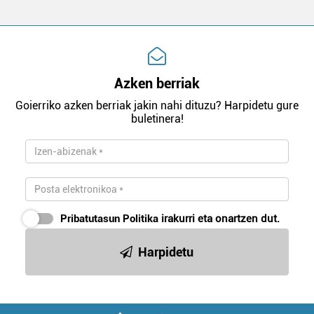
Azken berriak
Goierriko azken berriak jakin nahi dituzu? Harpidetu gure
buletinera!
Pribatutasun Politika
irakurri eta onartzen dut.
Harpidetu