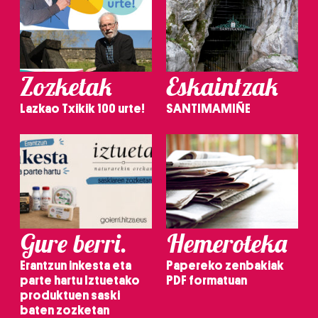
Zozketak
Eskaintzak
Lazkao Txikik 100 urte!
SANTIMAMIÑE
Gure berri.
Hemeroteka
Erantzun inkesta eta
Papereko zenbakiak
parte hartu Iztuetako
PDF formatuan
produktuen saski
baten zozketan