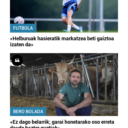
FUTBOLA
«Helburuak hasieratik markatzea beti gaiztoa
izaten da»
BERO BOLADA
«Ez dago belarrik; garai honetarako oso erreta
daude bazter guztiak»