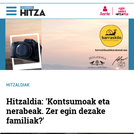
Sartu
HITZALDIAK
Hitzaldia: 'Kontsumoak eta
nerabeak. Zer egin dezake
familiak?'