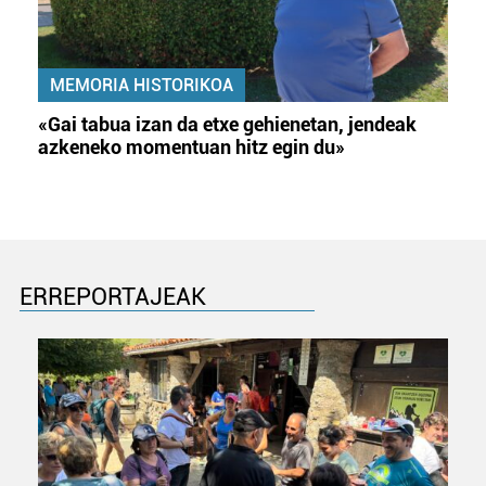
MEMORIA HISTORIKOA
«Gai tabua izan da etxe gehienetan, jendeak
azkeneko momentuan hitz egin du»
ERREPORTAJEAK