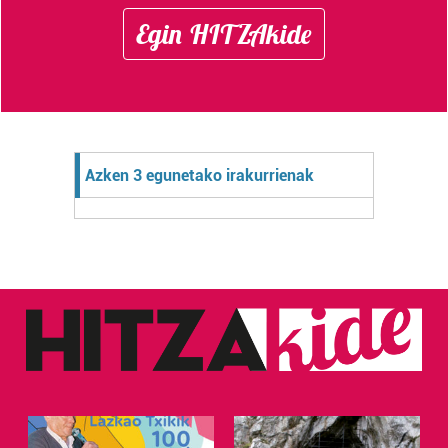
Egin HITZAkide
Azken 3 egunetako irakurrienak