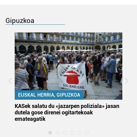
Gipuzkoa
EUSKAL HERRIA, GIPUZKOA
KASek salatu du «jazarpen poliziala» jasan
Pa
dutela gose direnei ogitartekoak
da
emateagatik
«s