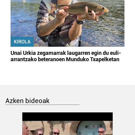
KIROLA
Unai Urkia zegamarrak laugarren egin du euli-
arrantzako beteranoen Munduko Txapelketan
Azken bideoak