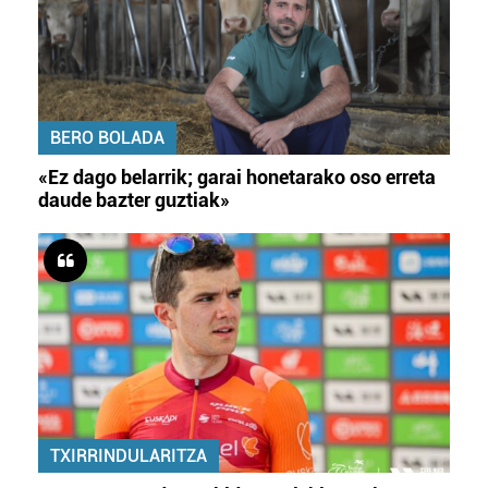
BERO BOLADA
«Ez dago belarrik; garai honetarako oso erreta
daude bazter guztiak»
TXIRRINDULARITZA