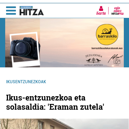
Sartu
IKUSENTZUNEZKOAK
Ikus-entzunezkoa eta
solasaldia: 'Eraman zutela'