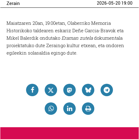
Zerain
2026-05-20 19:00
Maiatzaren 20an, 19:00etan, Olaberriko Memoria
Historikoko taldearen eskariz Deñe Garcia-Bravok eta
Mikel Balerdik ondutako
Eraman zutela
dokumentala
proiektatuko dute Zeraingo kultur etxean, eta ondoren
egileekin solasaldia egingo dute.