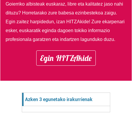
Goierriko albisteak euskaraz, libre eta kalitatez jaso nahi
dituzu?
Horretarako zure babesa ezinbestekoa zaigu.
Egin zaitez harpidedun, izan HITZAkide!
Zure ekarpenari
esker, euskaratik eginda dagoen tokiko informazio
profesionala garatzen eta indartzen lagunduko duzu.
Egin HITZAkide
Azken 3 egunetako irakurrienak