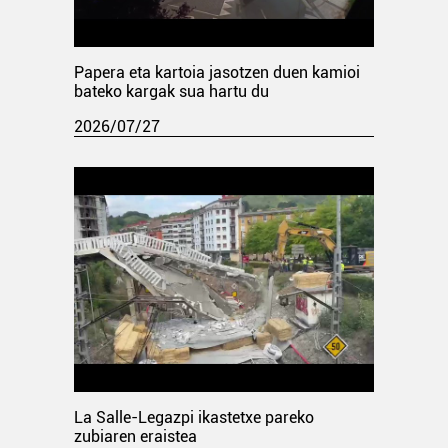
Papera eta kartoia jasotzen duen kamioi
bateko kargak sua hartu du
2026/07/27
La Salle-Legazpi ikastetxe pareko
zubiaren eraistea