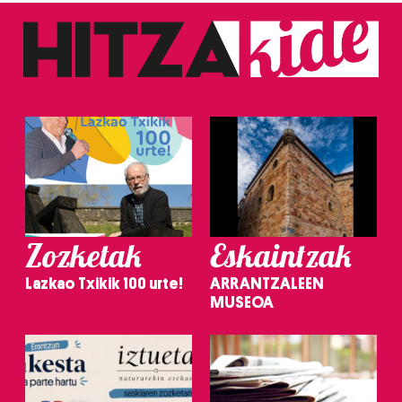
Zozketak
Eskaintzak
Lazkao Txikik 100 urte!
ARRANTZALEEN
MUSEOA