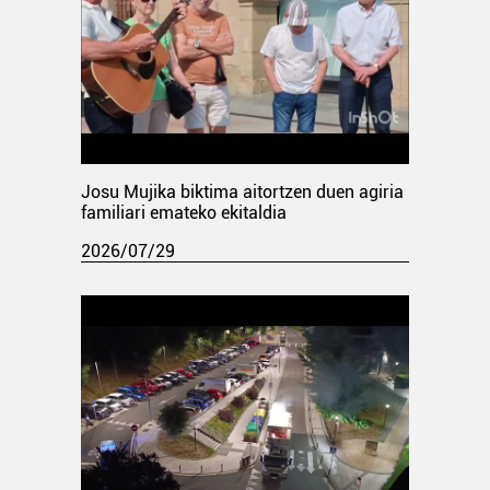
Josu Mujika biktima aitortzen duen agiria
familiari emateko ekitaldia
2026/07/29