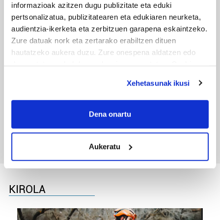
informazioak azitzen dugu publizitate eta eduki
pertsonalizatua, publizitatearen eta edukiaren neurketa,
audientzia-ikerketa eta zerbitzuen garapena eskaintzeko.
Zure datuak nork eta zertarako erabiltzen dituen
hautatzeko aukera duzu. Zure onespena aldatzen edo
deuseztatzen ahal duzu edozein momentutan, Cookie
deklaraziotik edo Privacy triggerean klikatuz.
Xehetasunak ikusi
If you allow, we would also like to:
TXIRRINDULARITZA
Collect information about your geographical
Dena onartu
Tourreko goierritarrak
location which can be accurate to within several
meters
Aukeratu
Identify your device by actively scanning it for
specific characteristics (fingerprinting)
Find out more about how your personal data is processed
and set your preferences in the
details section
.
KIROLA
Guk eta gure bazkideek zure datu pertsonalak