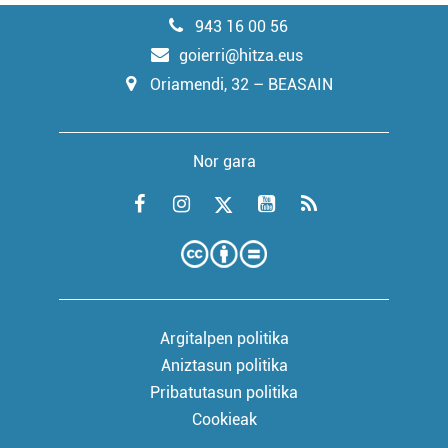
943 16 00 56
goierri@hitza.eus
Oriamendi, 32 – BEASAIN
Nor gara
Argitalpen politika
Aniztasun politika
Pribatutasun politika
Cookieak