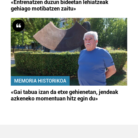
«Entrenatzen duzun bideetan lehiatzeak
gehiago motibatzen zaitu»
MEMORIA HISTORIKOA
«Gai tabua izan da etxe gehienetan, jendeak
azkeneko momentuan hitz egin du»