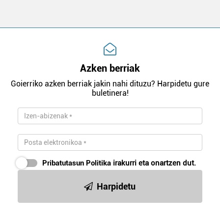
Azken berriak
Goierriko azken berriak jakin nahi dituzu? Harpidetu gure
buletinera!
Pribatutasun Politika
irakurri eta onartzen dut.
Harpidetu