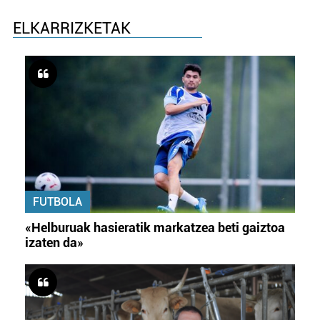
ELKARRIZKETAK
FUTBOLA
«Helburuak hasieratik markatzea beti gaiztoa
izaten da»