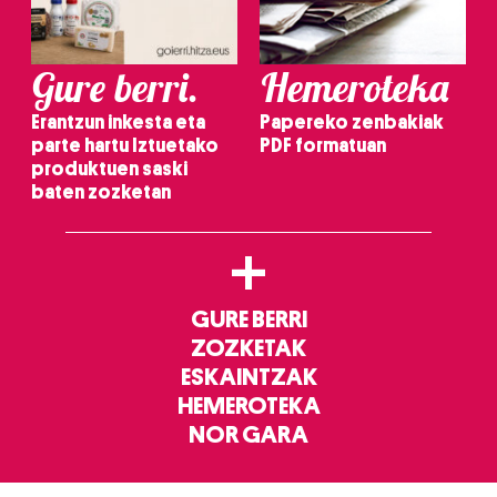
Gure berri.
Hemeroteka
Erantzun inkesta eta
Papereko zenbakiak
parte hartu Iztuetako
PDF formatuan
produktuen saski
baten zozketan
+
GURE BERRI
ZOZKETAK
ESKAINTZAK
HEMEROTEKA
NOR GARA