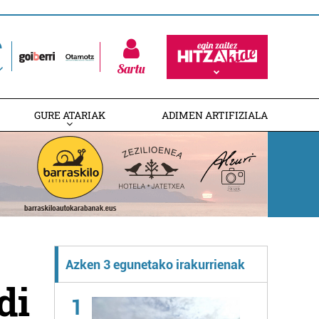
Sartu
GURE ATARIAK
ADIMEN ARTIFIZIALA
Azken 3 egunetako irakurrienak
di
1