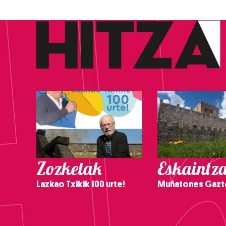
Zozketak
Eskaintz
Lazkao Txikik 100 urte!
Muñatones Gazt