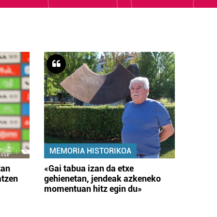
MEMORIA HISTORIKOA
tan
«Gai tabua izan da etxe
atzen
gehienetan, jendeak azkeneko
momentuan hitz egin du»