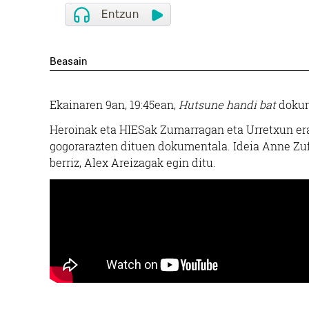
Beasain
Ekainaren 9an, 19:45ean,
Hutsune handi bat
dokum
Heroinak eta HIESak Zumarragan eta Urretxun erag
gogorarazten dituen dokumentala. Ideia Anne Zufi
berriz, Alex Areizagak egin ditu.