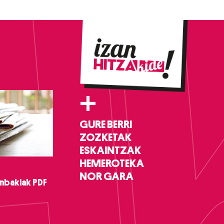
+
GURE BERRI
ZOZKETAK
ESKAINTZAK
HEMEROTEKA
NOR GARA
nbakiak PDF