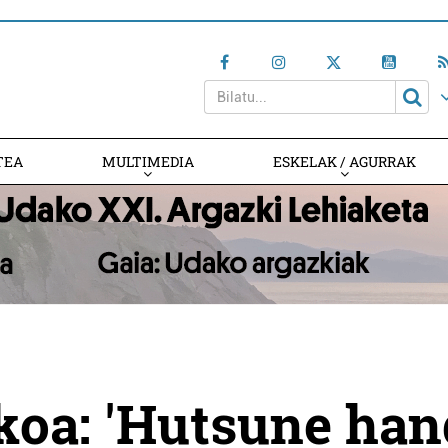
TEA
MULTIMEDIA
ESKELAK / AGURRAK
koa: 'Hutsune han