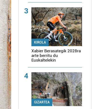
3
KIROLA
Xabier Berasategik 2028ra
arte berritu du
Euskaltelekin
4
GIZARTEA