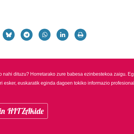
so nahi dituzu?
Horretarako zure babesa ezinbestekoa zaigu. Eg
i esker, euskaratik eginda dagoen tokiko informazio profesiona
in HITZAkide