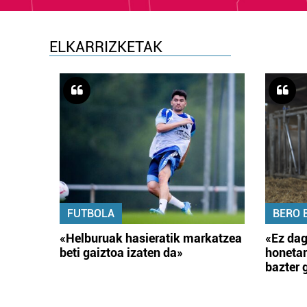
ELKARRIZKETAK
FUTBOLA
BERO 
«Helburuak hasieratik markatzea
«Ez dag
beti gaiztoa izaten da»
honetar
bazter 