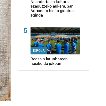
Neandertalen kultura
ezagutzeko aukera, San
Adrianera bisita gidatua
eginda
5
KIROLA
Beasain larunbatean
hasiko da jokoan