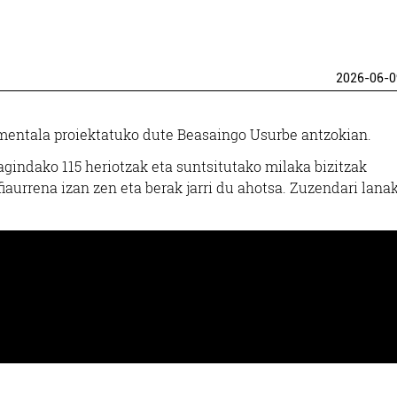
2026-06-0
entala proiektatuko dute Beasaingo Usurbe antzokian.
indako 115 heriotzak eta suntsitutako milaka bizitzak
aurrena izan zen eta berak jarri du ahotsa. Zuzendari lanak