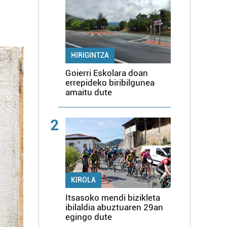
HIRIGINTZA
Goierri Eskolara doan
errepideko biribilgunea
amaitu dute
2
KIROLA
Itsasoko mendi bizikleta
ibilaldia abuztuaren 29an
egingo dute