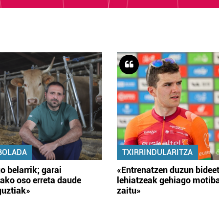
BOLADA
TXIRRINDULARITZA
o belarrik; garai
«Entrenatzen duzun bidee
ako oso erreta daude
lehiatzeak gehiago motib
guztiak»
zaitu»