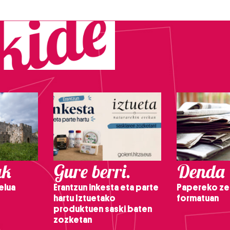
ak
Gure berri.
Denda
elua
Erantzun inkesta eta parte
Papereko ze
hartu Iztuetako
formatuan
produktuen saski baten
zozketan