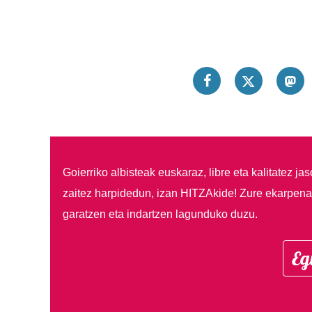
Goierriko albisteak euskaraz, libre eta kalitatez ja
zaitez harpidedun, izan HITZAkide!
Zure ekarpenar
garatzen eta indartzen lagunduko duzu.
Eg