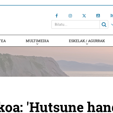
TEA
MULTIMEDIA
ESKELAK / AGURRAK
koa: 'Hutsune han