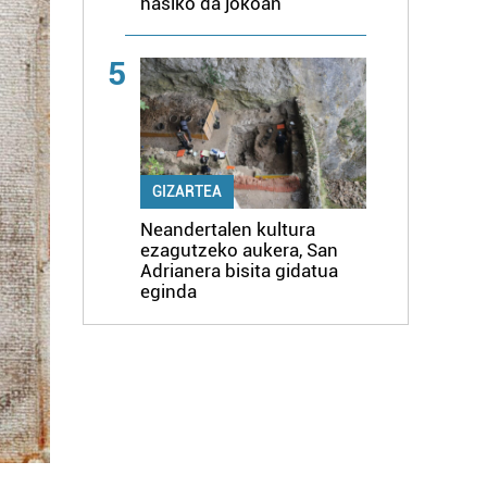
hasiko da jokoan
5
GIZARTEA
Neandertalen kultura
ezagutzeko aukera, San
Adrianera bisita gidatua
eginda