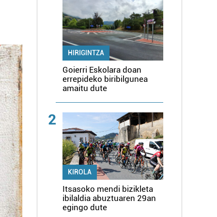
HIRIGINTZA
Goierri Eskolara doan
errepideko biribilgunea
amaitu dute
2
KIROLA
Itsasoko mendi bizikleta
ibilaldia abuztuaren 29an
egingo dute