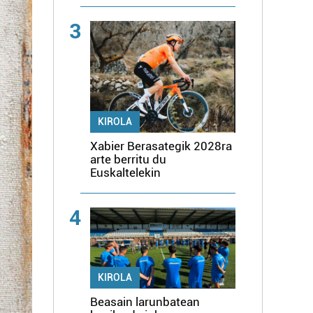
3
KIROLA
Xabier Berasategik 2028ra
arte berritu du
Euskaltelekin
4
KIROLA
Beasain larunbatean