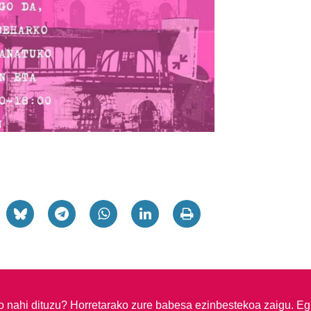
so nahi dituzu?
Horretarako zure babesa ezinbestekoa zaigu. Eg