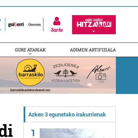
Sartu
GURE ATARIAK
ADIMEN ARTIFIZIALA
Azken 3 egunetako irakurrienak
di
1