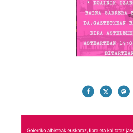
Goierriko albisteak euskaraz, libre eta kalitatez ja