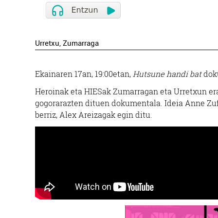
Urretxu
, Zumarraga
Ekainaren 17an, 19:00etan,
Hutsune handi bat
doku
Heroinak eta HIESak Zumarragan eta Urretxun erag
gogorarazten dituen dokumentala. Ideia Anne Zufi
berriz, Alex Areizagak egin ditu.