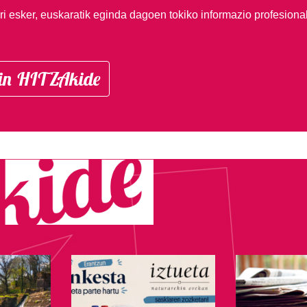
i esker, euskaratik eginda dagoen tokiko informazio profesiona
in HITZAkide