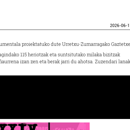
2026-06-1
mentala proiektatuko dute Urretxu-Zumarragako Gaztetx
indako 115 heriotzak eta suntsitutako milaka bizitzak
aurrena izan zen eta berak jarri du ahotsa. Zuzendari lanak