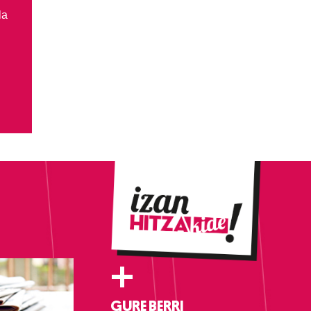
la
+
GURE BERRI