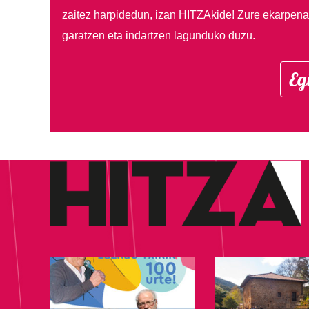
zaitez harpidedun, izan HITZAkide!
Zure ekarpenar
garatzen eta indartzen lagunduko duzu.
Eg