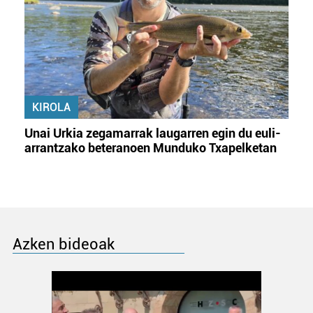
KIROLA
Unai Urkia zegamarrak laugarren egin du euli-
arrantzako beteranoen Munduko Txapelketan
Azken bideoak