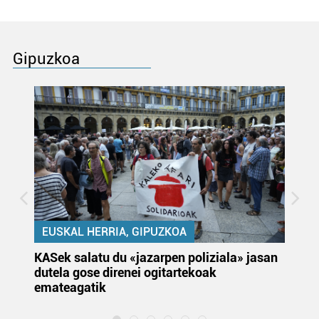
Gipuzkoa
EUSKAL HERRIA, GIPUZKOA
KASek salatu du «jazarpen poliziala» jasan
Pa
dutela gose direnei ogitartekoak
da
emateagatik
«s