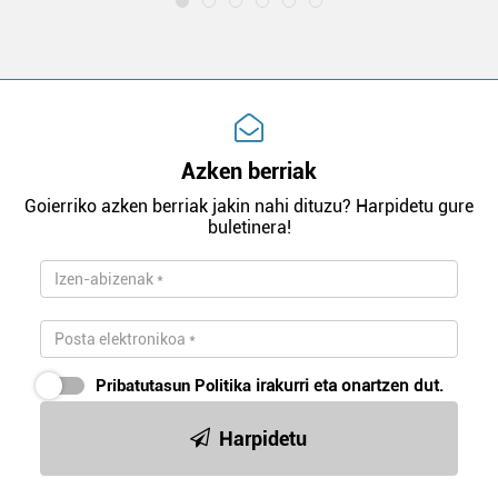
Azken berriak
Goierriko azken berriak jakin nahi dituzu? Harpidetu gure
buletinera!
Pribatutasun Politika
irakurri eta onartzen dut.
Harpidetu