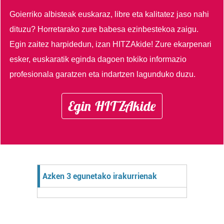
Goierriko albisteak euskaraz, libre eta kalitatez jaso nahi
dituzu?
Horretarako zure babesa ezinbestekoa zaigu.
Egin zaitez harpidedun, izan HITZAkide!
Zure ekarpenari
esker, euskaratik eginda dagoen tokiko informazio
profesionala garatzen eta indartzen lagunduko duzu.
Egin HITZAkide
Azken 3 egunetako irakurrienak