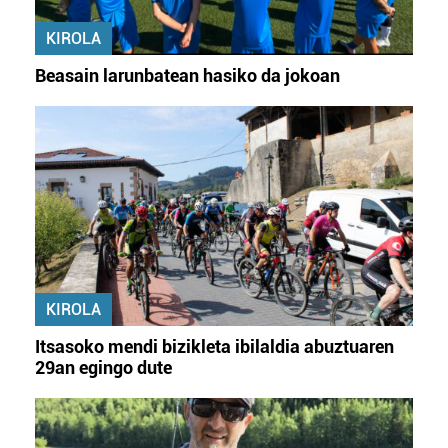
fitxategiak erabiltzen ditu. Zure esperientzia eta
KIROLA
zerbitzuak hobetzeko asmoz, cookie teknologiaz
baliatzen gara. Ohar hau onartuz gero, teknologia hori
Beasain larunbatean hasiko da jokoan
erabiltzeko baimen esplizitua ematen diguzu.
Gehiago
irakurri
KIROLA
Itsasoko mendi bizikleta ibilaldia abuztuaren
29an egingo dute