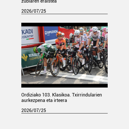
zubiaren eraistea
2026/07/25
Ordiziako 103. Klasikoa. Txirrindularien
aurkezpena eta irteera
2026/07/25