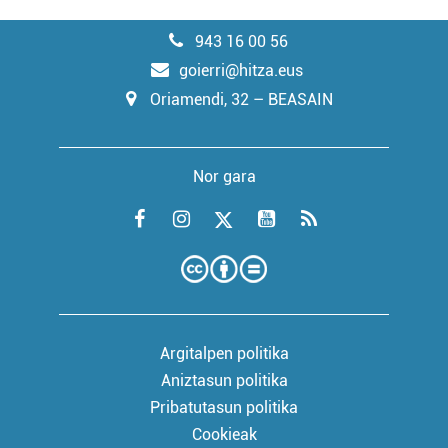
943 16 00 56
goierri@hitza.eus
Oriamendi, 32 – BEASAIN
Nor gara
Argitalpen politika
Aniztasun politika
Pribatutasun politika
Cookieak