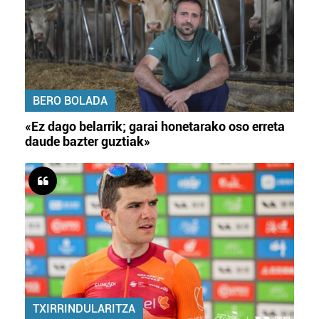
BERO BOLADA
«Ez dago belarrik; garai honetarako oso erreta
daude bazter guztiak»
TXIRRINDULARITZA