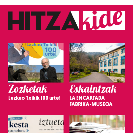
Zozketak
Eskaintzak
Lazkao Txikik 100 urte!
LA ENCARTADA
FABRIKA-MUSEOA