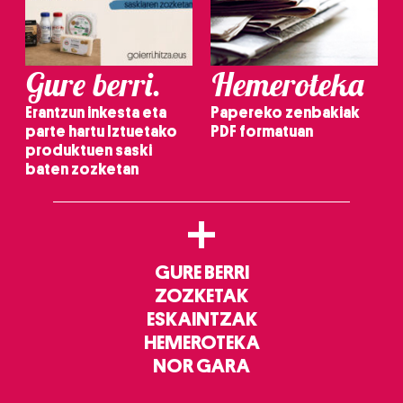
Gure berri.
Hemeroteka
Erantzun inkesta eta
Papereko zenbakiak
parte hartu Iztuetako
PDF formatuan
produktuen saski
baten zozketan
+
GURE BERRI
ZOZKETAK
ESKAINTZAK
HEMEROTEKA
NOR GARA