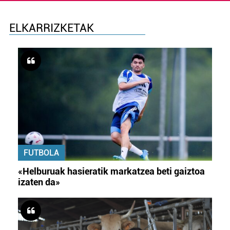
ELKARRIZKETAK
FUTBOLA
«Helburuak hasieratik markatzea beti gaiztoa
izaten da»