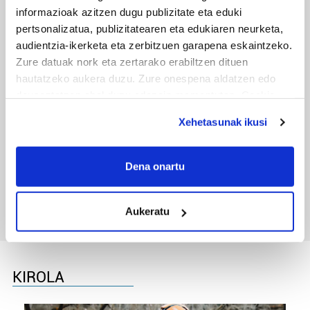
informazioak azitzen dugu publizitate eta eduki
pertsonalizatua, publizitatearen eta edukiaren neurketa,
audientzia-ikerketa eta zerbitzuen garapena eskaintzeko.
Zure datuak nork eta zertarako erabiltzen dituen
hautatzeko aukera duzu. Zure onespena aldatzen edo
deuseztatzen ahal duzu edozein momentutan, Cookie
deklaraziotik edo Privacy triggerean klikatuz.
Xehetasunak ikusi
If you allow, we would also like to:
TXIRRINDULARITZA
Collect information about your geographical
Dena onartu
Tourreko goierritarrak
location which can be accurate to within several
meters
Aukeratu
Identify your device by actively scanning it for
specific characteristics (fingerprinting)
Find out more about how your personal data is processed
and set your preferences in the
details section
.
KIROLA
Guk eta gure bazkideek zure datu pertsonalak