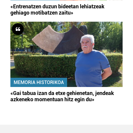
«Entrenatzen duzun bideetan lehiatzeak
gehiago motibatzen zaitu»
MEMORIA HISTORIKOA
«Gai tabua izan da etxe gehienetan, jendeak
azkeneko momentuan hitz egin du»