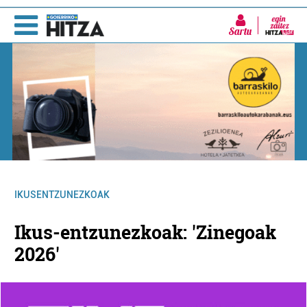
Sartu
IKUSENTZUNEZKOAK
Ikus-entzunezkoak: 'Zinegoak
2026'