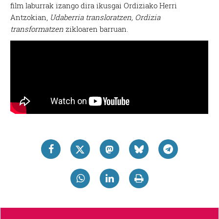
film laburrak izango dira ikusgai Ordiziako Herri
Antzokian,
Udaberria transloratzen, Ordizia
transformatzen
zikloaren barruan.