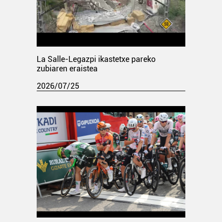
La Salle-Legazpi ikastetxe pareko
zubiaren eraistea
2026/07/25