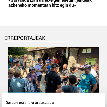
«Gai tabua izan da etxe gehienetan, jendeak
azkeneko momentuan hitz egin du»
ERREPORTAJEAK
URBIAKO FESTA
Datuen erabilera arduratsua
Urbiako zelaiak erromeria leku