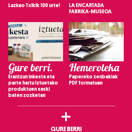
Lazkao Txikik 100 urte!
LA ENCARTADA
FABRIKA-MUSEOA
Gure berri.
Hemeroteka
Erantzun inkesta eta
Papereko zenbakiak
parte hartu Iztuetako
PDF formatuan
produktuen saski
baten zozketan
+
GURE BERRI