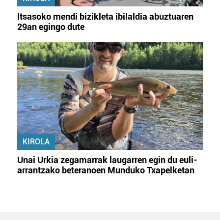
Itsasoko mendi bizikleta ibilaldia abuztuaren
29an egingo dute
KIROLA
Unai Urkia zegamarrak laugarren egin du euli-
arrantzako beteranoen Munduko Txapelketan