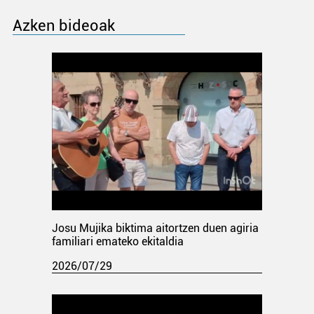
Azken bideoak
Josu Mujika biktima aitortzen duen agiria
familiari emateko ekitaldia
2026/07/29