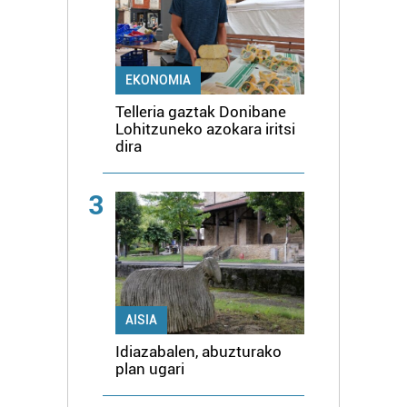
EKONOMIA
Telleria gaztak Donibane
Lohitzuneko azokara iritsi
dira
3
AISIA
Idiazabalen, abuzturako
plan ugari