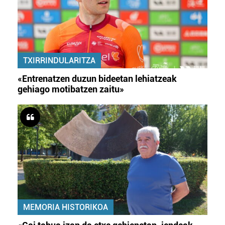
TXIRRINDULARITZA
«Entrenatzen duzun bideetan lehiatzeak
gehiago motibatzen zaitu»
MEMORIA HISTORIKOA