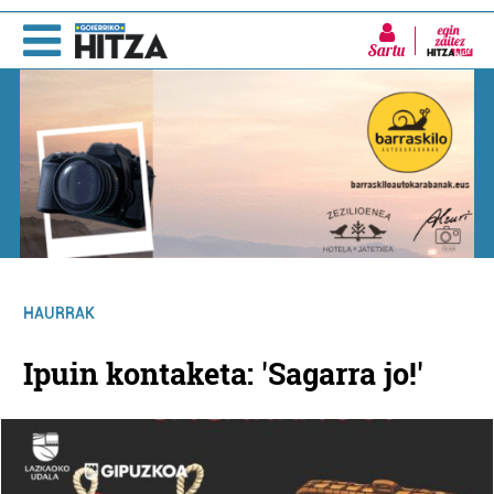
Sartu
HAURRAK
Ipuin kontaketa: 'Sagarra jo!'