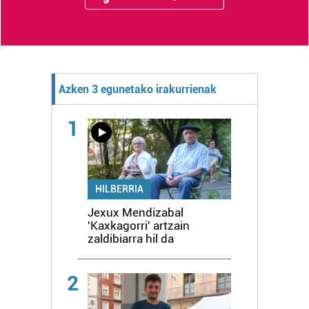
Azken 3 egunetako irakurrienak
1
HILBERRIA
Jexux Mendizabal
'Kaxkagorri' artzain
zaldibiarra hil da
2