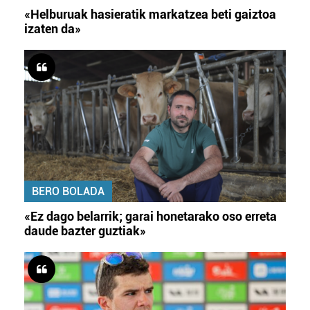
«Helburuak hasieratik markatzea beti gaiztoa
izaten da»
BERO BOLADA
«Ez dago belarrik; garai honetarako oso erreta
daude bazter guztiak»