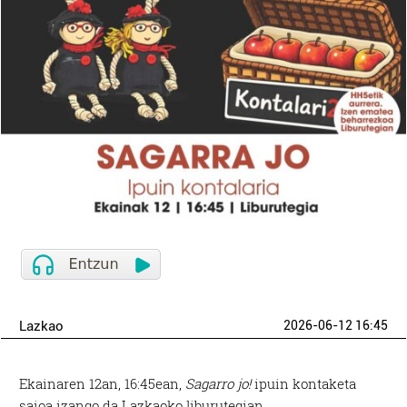
Lazkao
2026-06-12 16:45
Ekainaren 12an, 16:45ean,
Sagarro jo!
ipuin kontaketa
saioa izango da Lazkaoko liburutegian.