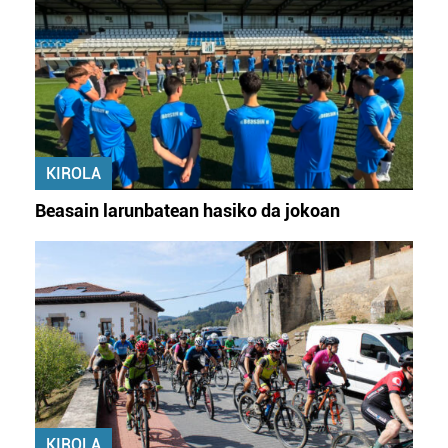
KIROLA
Beasain larunbatean hasiko da jokoan
KIROLA