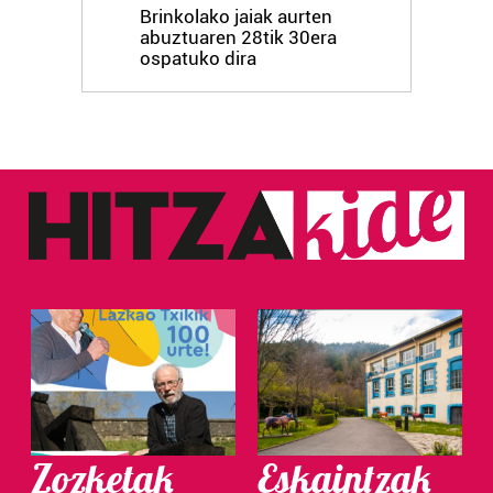
Brinkolako jaiak aurten
abuztuaren 28tik 30era
ospatuko dira
Zozketak
Eskaintzak