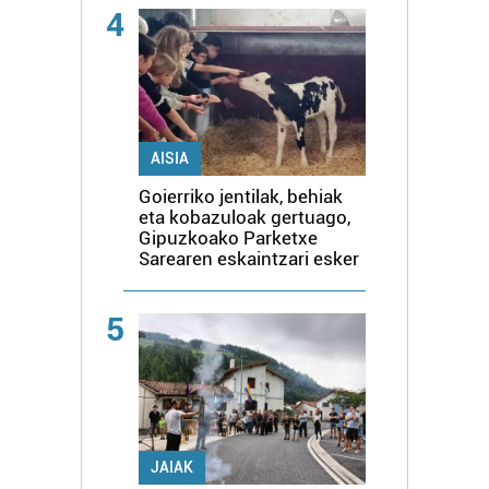
4
AISIA
Goierriko jentilak, behiak
eta kobazuloak gertuago,
Gipuzkoako Parketxe
Sarearen eskaintzari esker
5
JAIAK