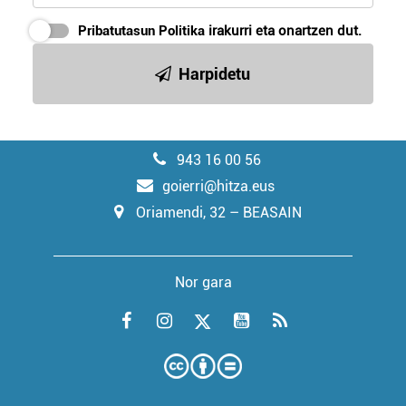
Pribatutasun Politika
irakurri eta onartzen dut.
Harpidetu
943 16 00 56
goierri@hitza.eus
Oriamendi, 32 – BEASAIN
Nor gara