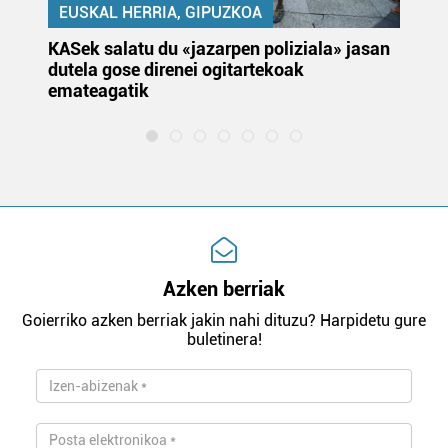
EUSKAL HERRIA, GIPUZKOA
KASek salatu du «jazarpen poliziala» jasan
Pa
dutela gose direnei ogitartekoak
da
emateagatik
«s
Azken berriak
Goierriko azken berriak jakin nahi dituzu? Harpidetu gure
buletinera!