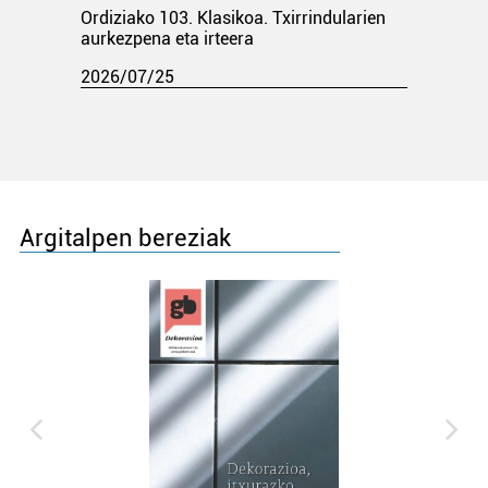
Ordiziako 103. Klasikoa. Txirrindularien
aurkezpena eta irteera
2026/07/25
Argitalpen bereziak