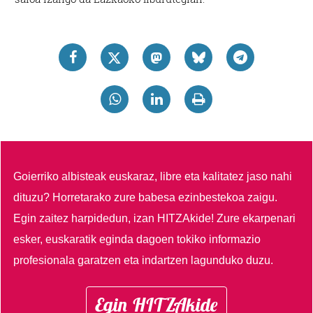
Goierriko albisteak euskaraz, libre eta kalitatez jaso nahi
dituzu?
Horretarako zure babesa ezinbestekoa zaigu.
Egin zaitez harpidedun, izan HITZAkide!
Zure ekarpenari
esker, euskaratik eginda dagoen tokiko informazio
profesionala garatzen eta indartzen lagunduko duzu.
Egin HITZAkide