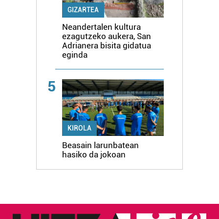
GIZARTEA
Neandertalen kultura
ezagutzeko aukera, San
Adrianera bisita gidatua
eginda
5
KIROLA
Beasain larunbatean
hasiko da jokoan