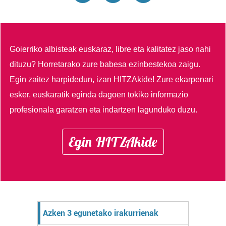
Goierriko albisteak euskaraz, libre eta kalitatez jaso nahi
dituzu?
Horretarako zure babesa ezinbestekoa zaigu.
Egin zaitez harpidedun, izan HITZAkide!
Zure ekarpenari
esker, euskaratik eginda dagoen tokiko informazio
profesionala garatzen eta indartzen lagunduko duzu.
Egin HITZAkide
Azken 3 egunetako irakurrienak