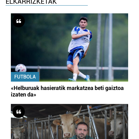
ELKARRIZKETAK
FUTBOLA
«Helburuak hasieratik markatzea beti gaiztoa
izaten da»