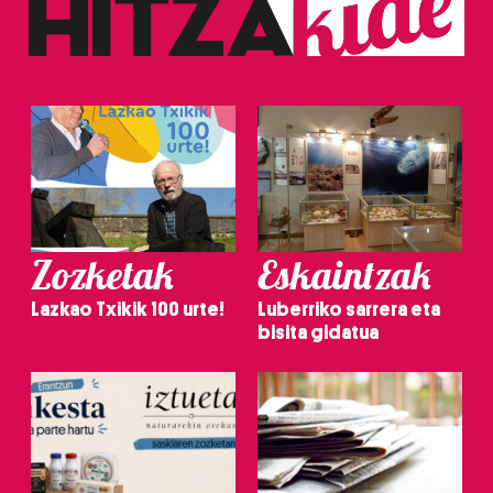
Zozketak
Eskaintzak
Lazkao Txikik 100 urte!
Luberriko sarrera eta
bisita gidatua