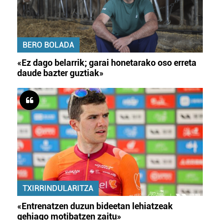
BERO BOLADA
«Ez dago belarrik; garai honetarako oso erreta
daude bazter guztiak»
TXIRRINDULARITZA
«Entrenatzen duzun bideetan lehiatzeak
gehiago motibatzen zaitu»