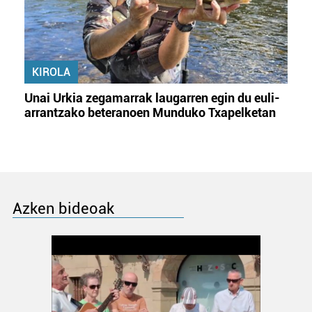
KIROLA
Unai Urkia zegamarrak laugarren egin du euli-
arrantzako beteranoen Munduko Txapelketan
Azken bideoak