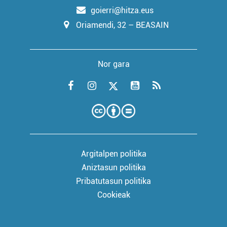
goierri@hitza.eus
Oriamendi, 32 – BEASAIN
Nor gara
Argitalpen politika
Aniztasun politika
Pribatutasun politika
Cookieak