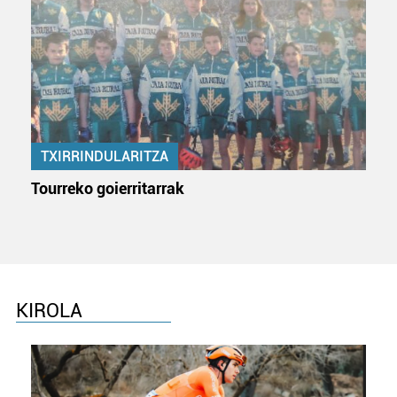
teknologia erabiliz, cookieak adibidez, iragarki eta eduki
pertsonalizatuak eskaintzeko, iragarkiak eta edukia
neurtzeko, jendeari buruzko informazioa biltzeko eta
produktuak garatzeko. Zure datuak nork eta zertarako
erabiltzen dituen hauta dezakezu.
Bazkide batzuek ez dizute baimenik eskatzen, eta beren
interes komertzial legitimoetan babesten dira. Ikusi gure
TXIRRINDULARITZA
bazkideen zerrenda, beren ustez zein helburutarako
Tourreko goierritarrak
duten interes legitimoa eta horren aurka nola egin
dezakezun ikusteko.
Lortu zure datu pertsonalak prozesatzeko moduari
buruzko informazio gehiago eta ezarri zure lehentasunak
datuen atalean. Edozein unetan alda edo ken dezakezu
KIROLA
zure baimena Cookieen adierazpenean.
Webgune honek cookie propioak eta hirugarrenen cookie-
fitxategiak erabiltzen ditu. Zure esperientzia eta