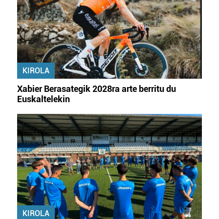
zerbitzuak hobetzeko asmoz, cookie teknologiaz
baliatzen gara. Ohar hau onartuz gero, teknologia hori
erabiltzeko baimen esplizitua ematen diguzu.
Gehiago
irakurri
KIROLA
Xabier Berasategik 2028ra arte berritu du
Euskaltelekin
KIROLA