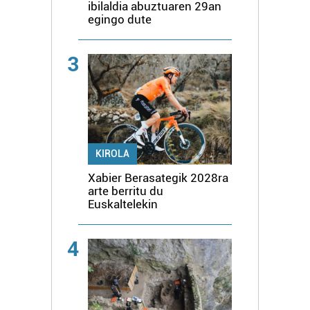
ibilaldia abuztuaren 29an
egingo dute
3
KIROLA
Xabier Berasategik 2028ra
arte berritu du
Euskaltelekin
4