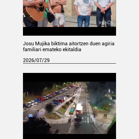
Josu Mujika biktima aitortzen duen agiria
familiari emateko ekitaldia
2026/07/29