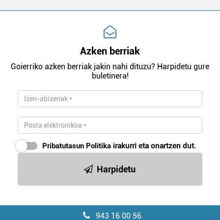
Azken berriak
Goierriko azken berriak jakin nahi dituzu? Harpidetu gure
buletinera!
Pribatutasun Politika
irakurri eta onartzen dut.
Harpidetu
943 16 00 56