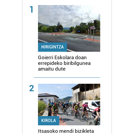
1
HIRIGINTZA
Goierri Eskolara doan
errepideko biribilgunea
amaitu dute
2
KIROLA
Itsasoko mendi bizikleta