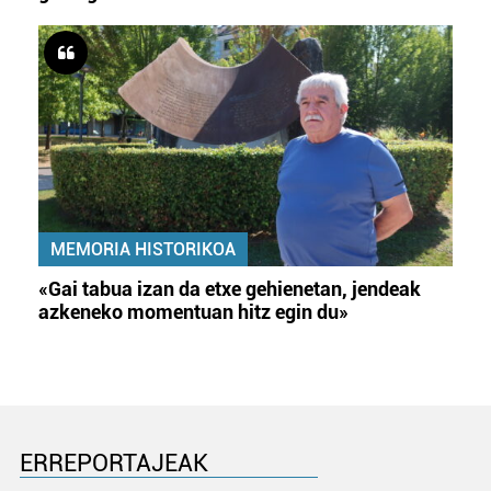
MEMORIA HISTORIKOA
«Gai tabua izan da etxe gehienetan, jendeak
azkeneko momentuan hitz egin du»
ERREPORTAJEAK