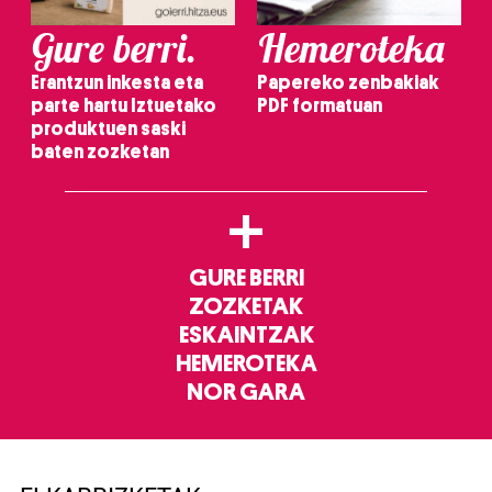
Gure berri.
Hemeroteka
Erantzun inkesta eta
Papereko zenbakiak
parte hartu Iztuetako
PDF formatuan
produktuen saski
baten zozketan
+
GURE BERRI
ZOZKETAK
ESKAINTZAK
HEMEROTEKA
NOR GARA