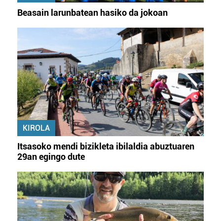
Beasain larunbatean hasiko da jokoan
KIROLA
Itsasoko mendi bizikleta ibilaldia abuztuaren
29an egingo dute