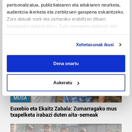
pertsonalizatua, publizitatearen eta edukiaren neurketa,
MUSIKA
audientzia-ikerketa eta zerbitzuen garapena eskaintzeko.
Zure datuak nork eta zertarako erabiltzen dituen
Odik berria ezagutzeko aukera 'KimiK' eta
hautatzeko aukera duzu. Zure onespena aldatzen edo
'Amaaaa!' abestiekin
deuseztatzen ahal duzu edozein momentutan, Cookie
deklaraziotik edo Privacy triggerean klikatuz.
Xehetasunak ikusi
If you allow, we would also like to:
Collect information about your geographical
Dena onartu
location which can be accurate to within several
meters
Aukeratu
Identify your device by actively scanning it for
specific characteristics (fingerprinting)
MUSA
Find out more about how your personal data is processed
and set your preferences in the
details section
.
Euxebio eta Ekaitz Zabala: Zumarragako mus
txapelketa irabazi duten aita-semeak
Guk eta gure bazkideek zure datu pertsonalak
prozesatzen ditugu, zure IP zenbakia, besteak beste,