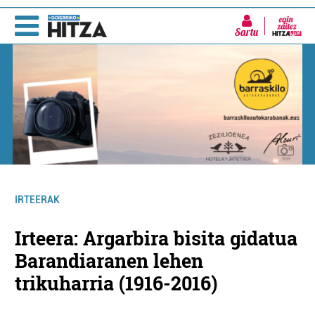
Sartu
IRTEERAK
Irteera: Argarbira bisita gidatua
Barandiaranen lehen
trikuharria (1916-2016)