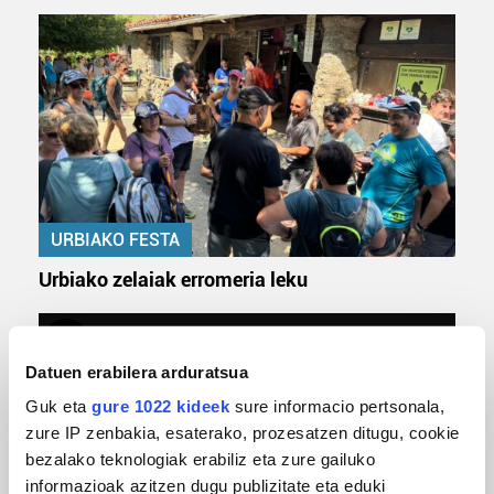
URBIAKO FESTA
Urbiako zelaiak erromeria leku
Datuen erabilera arduratsua
Guk eta
gure 1022 kideek
sure informacio pertsonala,
zure IP zenbakia, esaterako, prozesatzen ditugu, cookie
bezalako teknologiak erabiliz eta zure gailuko
informazioak azitzen dugu publizitate eta eduki