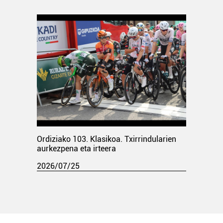
Ordiziako 103. Klasikoa. Txirrindularien
aurkezpena eta irteera
2026/07/25