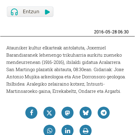
2016-05-28 06:30
Atauniker kultur elkarteak antolatuta, Joxemiel
Barandiaranek lehenengo trikuharria aurkitu zueneko
mendeurrenean (1916-2016), ibilaldi gidatua Aralarrera.
San Martingo plazatik abitauta, 08:30ean. Gidariak: Joxe
Antonio Mujika arkeologoa eta Ane Dorronsoro geologoa.
Ibilbidea: Aralegiko zelairaino kotxez; Intsusti-
Martinsaroeko gaina, Errekabeltz, Ondarre eta Argarbi.