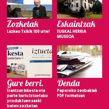
Zozketak
Eskaintzak
Lazkao Txikik 100 urte!
EUSKAL HERRIA
MUSEOA
Gure berri.
Denda
Erantzun inkesta eta
Papereko zenbakiak
parte hartu Iztuetako
PDF formatuan
produktuen saski
baten zozketan