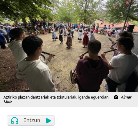
Aztiriko plazan dantzariak eta txistulariak, igande eguerdian.
Aimar
Maiz