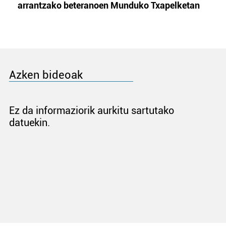
arrantzako beteranoen Munduko Txapelketan
Azken bideoak
Ez da informaziorik aurkitu sartutako
datuekin.