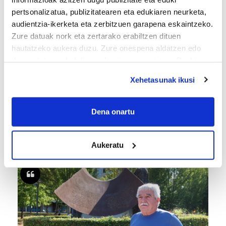
pertsonalizatua, publizitatearen eta edukiaren neurketa,
audientzia-ikerketa eta zerbitzuen garapena eskaintzeko.
Zure datuak nork eta zertarako erabiltzen dituen
hautatzeko aukera duzu. Zure onespena aldatzen edo
deuseztatzen ahal duzu edozein momentutan, Cookie
deklaraziotik edo Privacy triggerean klikatuz.
Xehetasunak ikusi
If you allow, we would also like to:
Collect information about your geographical
Dena onartu
TXIRRINDULARITZA
location which can be accurate to within several
«Entrenatzen duzun bideetan lehiatzeak
meters
Aukeratu
gehiago motibatzen zaitu»
Identify your device by actively scanning it for
specific characteristics (fingerprinting)
Find out more about how your personal data is processed
and set your preferences in the
details section
.
Guk eta gure bazkideek zure datu pertsonalak
prozesatzen ditugu, zure IP zenbakia, besteak beste,