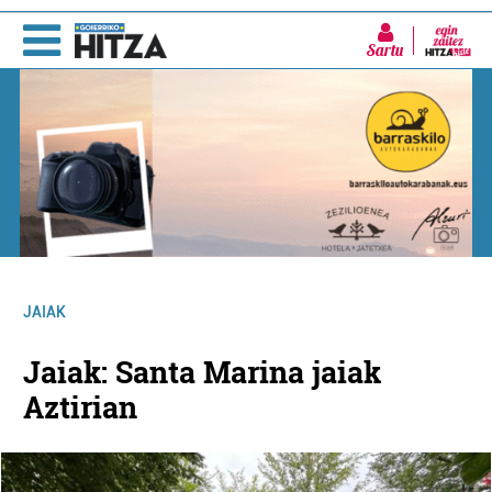
Sartu
JAIAK
Jaiak: Santa Marina jaiak
Aztirian