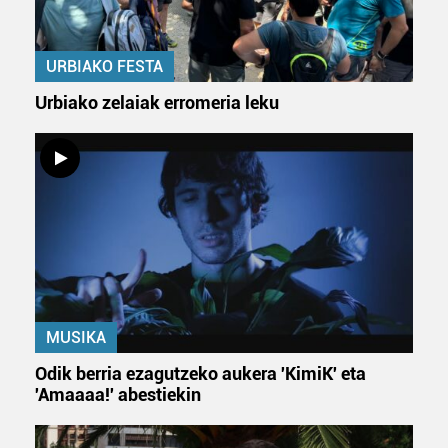
zerbitzuak hobetzeko asmoz, cookie teknologiaz
baliatzen gara. Ohar hau onartuz gero, teknologia hori
URBIAKO FESTA
erabiltzeko baimen esplizitua ematen diguzu.
Gehiago
irakurri
Urbiako zelaiak erromeria leku
MUSIKA
Odik berria ezagutzeko aukera 'KimiK' eta
'Amaaaa!' abestiekin