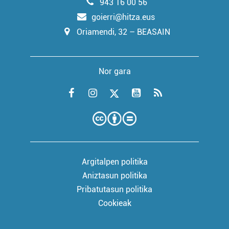
943 16 00 56
goierri@hitza.eus
Oriamendi, 32 – BEASAIN
Nor gara
Argitalpen politika
Aniztasun politika
Pribatutasun politika
Cookieak