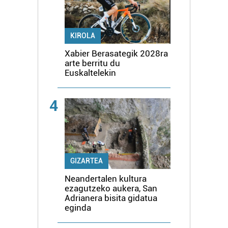
KIROLA
Xabier Berasategik 2028ra
arte berritu du
Euskaltelekin
4
GIZARTEA
Neandertalen kultura
ezagutzeko aukera, San
Adrianera bisita gidatua
eginda