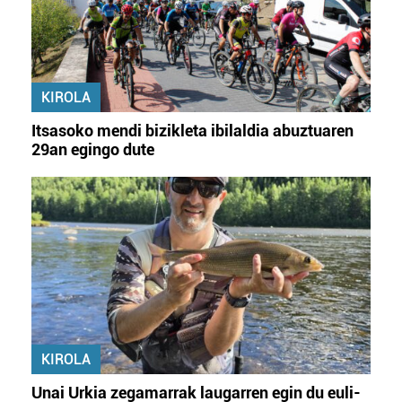
KIROLA
Itsasoko mendi bizikleta ibilaldia abuztuaren
29an egingo dute
KIROLA
Unai Urkia zegamarrak laugarren egin du euli-