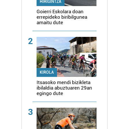
HIRIGINTZA
Goierri Eskolara doan
errepideko biribilgunea
amaitu dute
2
KIROLA
Itsasoko mendi bizikleta
ibilaldia abuztuaren 29an
egingo dute
3