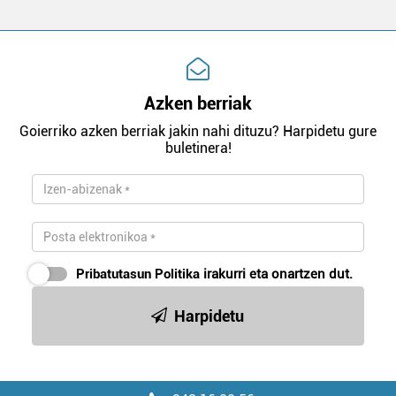
Azken berriak
Goierriko azken berriak jakin nahi dituzu? Harpidetu gure
buletinera!
Pribatutasun Politika
irakurri eta onartzen dut.
Harpidetu