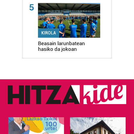
5
KIROLA
Beasain larunbatean
hasiko da jokoan