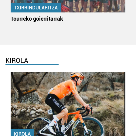
TXIRRINDULARITZA
Tourreko goierritarrak
KIROLA
KIROLA