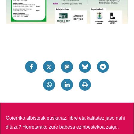
Goierriko albisteak euskaraz, libre eta kalitatez jaso nahi
dituzu?
Horretarako zure babesa ezinbestekoa zaigu.