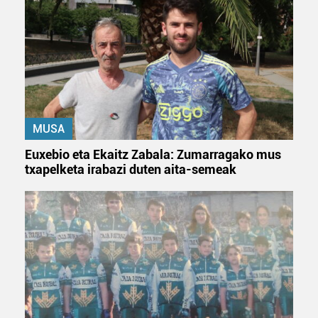
MUSA
Euxebio eta Ekaitz Zabala: Zumarragako mus
txapelketa irabazi duten aita-semeak