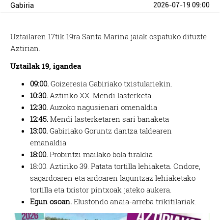
Gabiria
2026-07-19 09:00
Uztailaren 17tik 19ra Santa Marina jaiak ospatuko dituzte
Aztirian.
Uztailak 19, igandea
09:00.
Goizeresia Gabiriako txistulariekin.
10:30.
Aztiriko XX. Mendi lasterketa.
12:30.
Auzoko nagusienari omenaldia
12:45.
Mendi lasterketaren sari banaketa
13:00.
Gabiriako Goruntz dantza taldearen
emanaldia
18:00.
Probintzi mailako bola tiraldia
18:00. Aztiriko 39. Patata tortilla lehiaketa. Ondore,
sagardoaren eta ardoaren laguntzaz lehiaketako
tortilla eta txistor pintxoak jateko aukera.
Egun osoan.
Elustondo anaia-arreba trikitilariak.