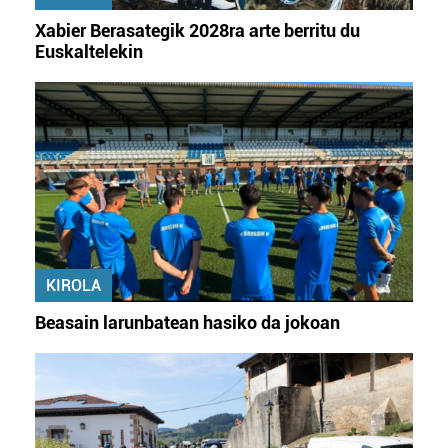
Xabier Berasategik 2028ra arte berritu du
Euskaltelekin
KIROLA
Beasain larunbatean hasiko da jokoan