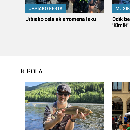
URBIAKO FESTA
MUSIK
Urbiako zelaiak erromeria leku
Odik be
'KimiK'
KIROLA