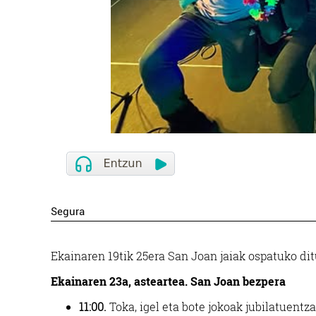
Segura
Ekainaren 19tik 25era San Joan jaiak ospatuko di
Ekainaren 23a, asteartea.
San Joan bezpera
11:00.
Toka, igel eta bote jokoak jubilatuentza