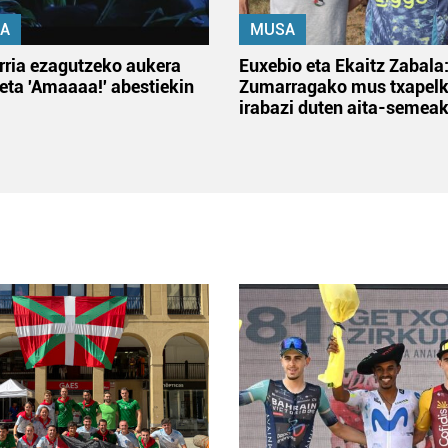
A
MUSA
rria ezagutzeko aukera
Euxebio eta Ekaitz Zabala
 eta 'Amaaaa!' abestiekin
Zumarragako mus txapelk
irabazi duten aita-semea