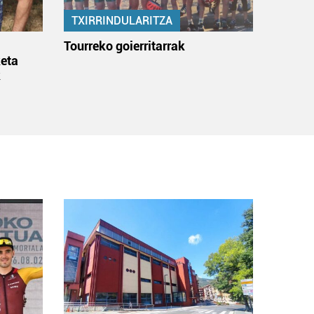
TXIRRINDULARITZA
:
Tourreko goierritarrak
eta
k