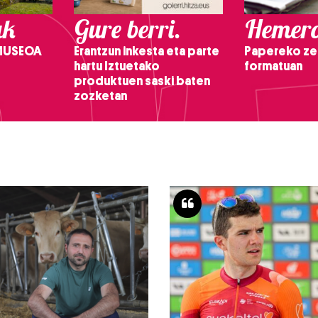
ak
Gure berri.
Hemero
 MUSEOA
Erantzun inkesta eta parte
Papereko ze
hartu Iztuetako
formatuan
produktuen saski baten
zozketan