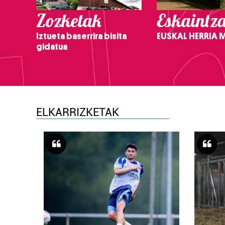
Zozketak
Eskaintz
Iztueta baserrira bisita
EUSKAL HERRIA
gidatua
ELKARRIZKETAK