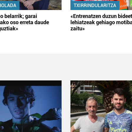
BOLADA
TXIRRINDULARITZA
o belarrik; garai
«Entrenatzen duzun bidee
ako oso erreta daude
lehiatzeak gehiago motib
guztiak»
zaitu»