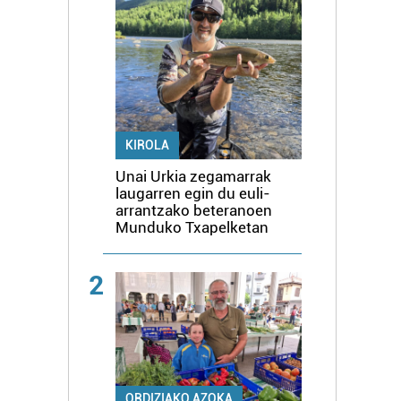
KIROLA
Unai Urkia zegamarrak
laugarren egin du euli-
arrantzako beteranoen
Munduko Txapelketan
2
ORDIZIAKO AZOKA