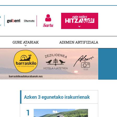
Sartu
GURE ATARIAK
ADIMEN ARTIFIZIALA
Azken 3 egunetako irakurrienak
1