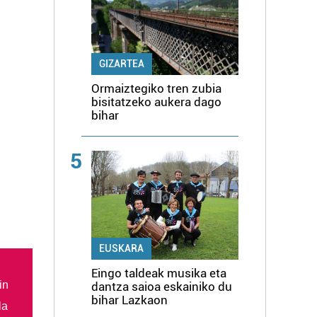
GIZARTEA
Ormaiztegiko tren zubia
bisitatzeko aukera dago
bihar
5
EUSKARA
Eingo taldeak musika eta
in
dantza saioa eskainiko du
bihar Lazkaon
la