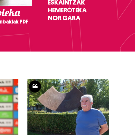
ESKAINTZAK
teka
HEMEROTEKA
NOR GARA
nbakiak PDF