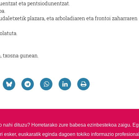
uentzat eta pentsiodunentzat.
oa.
udaletxetik plazara, eta arboladiaren eta frontoi zaharraren
olatuta.
a, txosna gunean.
so nahi dituzu?
Horretarako zure babesa ezinbestekoa zaigu. Eg
i esker, euskaratik eginda dagoen tokiko informazio profesiona