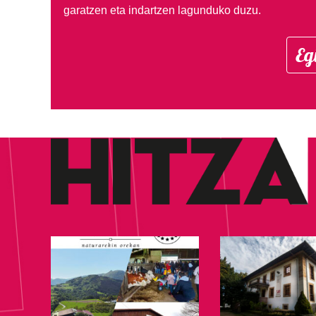
garatzen eta indartzen lagunduko duzu.
Eg