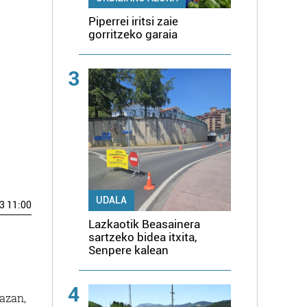
Piperrei iritsi zaie
gorritzeko garaia
3
UDALA
3 11:00
Lazkaotik Beasainera
sartzeko bidea itxita,
Senpere kalean
4
lazan,