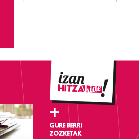
+
GURE BERRI
ZOZKETAK