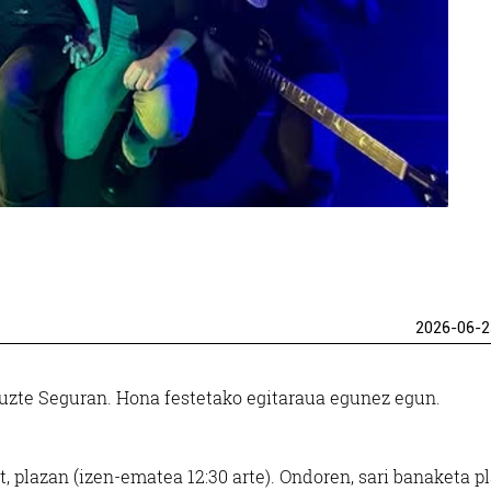
2026-06-2
tuzte Seguran. Hona festetako egitaraua egunez egun.
t, plazan (izen-ematea 12:30 arte). Ondoren, sari banaketa p