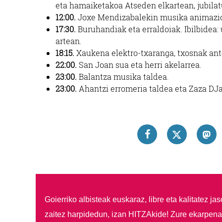
eta hamaiketakoa Atseden elkartean, jubilat
12:00.
Joxe Mendizabalekin musika animazi
17:30.
Buruhandiak eta erraldoiak. Ibilbidea: 
artean.
18:15.
Xaukena elektro-txaranga, txosnak ant
22:00.
San Joan sua eta herri akelarrea.
23:00.
Balantza musika taldea.
23:00.
Ahantzi erromeria taldea eta Zaza DJ
Goierriko albisteak euskaraz, libre eta kalitatez ja
zaitez harpidedun, izan HITZAkide!
Zure ekarpenar