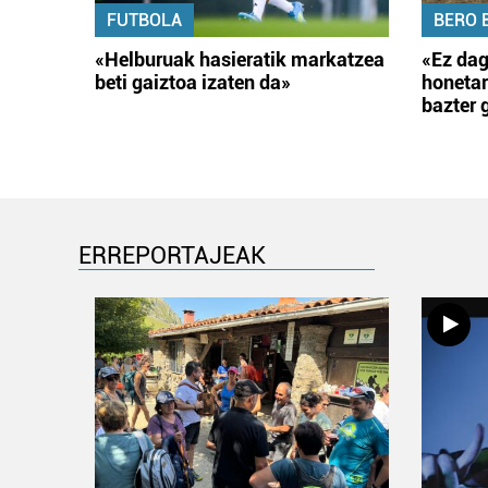
FUTBOLA
BERO 
«Helburuak hasieratik markatzea
«Ez dag
beti gaiztoa izaten da»
honetar
bazter 
ERREPORTAJEAK