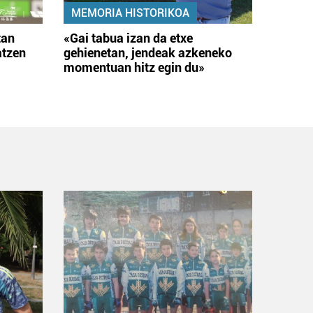
MEMORIA HISTORIKOA
tan
«Gai tabua izan da etxe
atzen
gehienetan, jendeak azkeneko
momentuan hitz egin du»