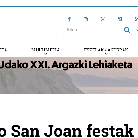
TEA
MULTIMEDIA
ESKELAK / AGURRAK
o San Joan festak