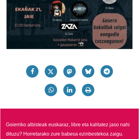
Goierriko albisteak euskaraz, libre eta kalitatez jaso nahi
dituzu?
Horretarako zure babesa ezinbestekoa zaigu.