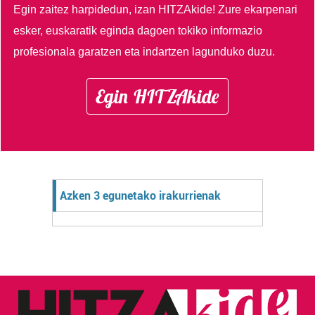
Egin zaitez harpidedun, izan HITZAkide!
Zure ekarpenari
esker, euskaratik eginda dagoen tokiko informazio
profesionala garatzen eta indartzen lagunduko duzu.
Egin HITZAkide
Azken 3 egunetako irakurrienak