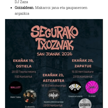
DJ Zaza
Goizaldean.
Makarroi jana eta gaupaseroen
argazkia