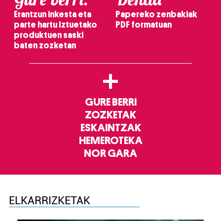
Erantzun inkesta eta
Papereko zenbakiak
parte hartu Iztuetako
PDF formatuan
produktuen saski
baten zozketan
+
GURE BERRI
ZOZKETAK
ESKAINTZAK
HEMEROTEKA
NOR GARA
ELKARRIZKETAK