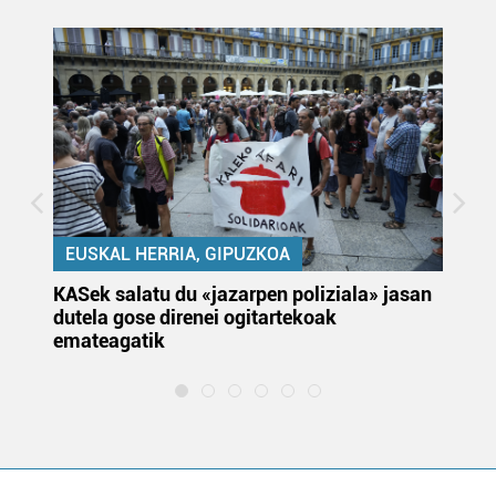
EUSKAL HERRIA, GIPUZKOA
KASek salatu du «jazarpen poliziala» jasan
Pa
dutela gose direnei ogitartekoak
da
emateagatik
«s