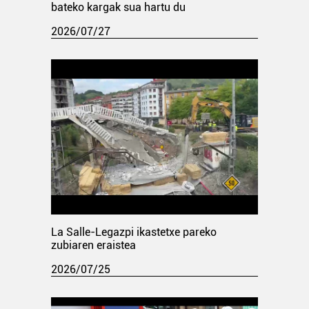
bateko kargak sua hartu du
2026/07/27
La Salle-Legazpi ikastetxe pareko
zubiaren eraistea
2026/07/25