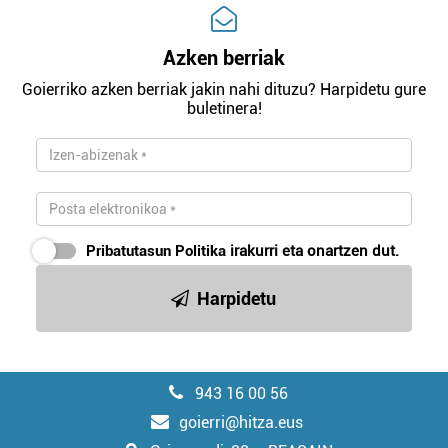
Azken berriak
Goierriko azken berriak jakin nahi dituzu? Harpidetu gure
buletinera!
Pribatutasun Politika
irakurri eta onartzen dut.
Harpidetu
943 16 00 56
goierri@hitza.eus