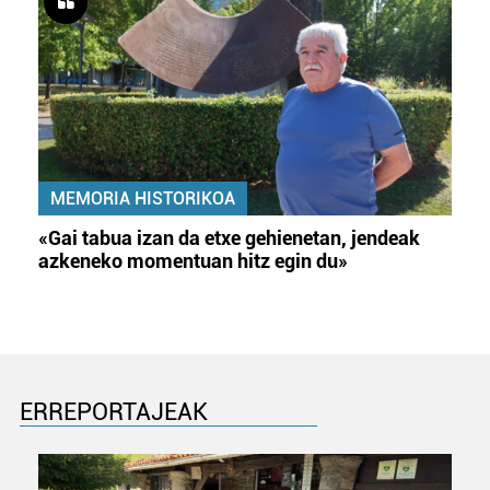
MEMORIA HISTORIKOA
«Gai tabua izan da etxe gehienetan, jendeak
azkeneko momentuan hitz egin du»
ERREPORTAJEAK