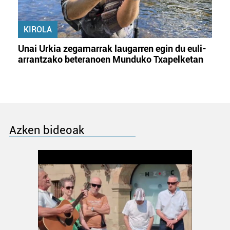
KIROLA
Unai Urkia zegamarrak laugarren egin du euli-
arrantzako beteranoen Munduko Txapelketan
Azken bideoak