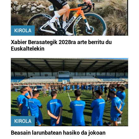
baliatzen gara. Ohar hau onartuz gero, teknologia hori
erabiltzeko baimen esplizitua ematen diguzu.
Gehiago
irakurri
KIROLA
Xabier Berasategik 2028ra arte berritu du
Euskaltelekin
KIROLA
Beasain larunbatean hasiko da jokoan