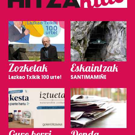
Zozketak
Eskaintzak
Lazkao Txikik 100 urte!
SANTIMAMIÑE
Gure berri.
Denda