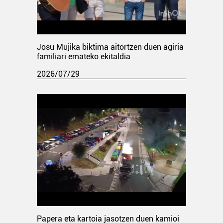
Josu Mujika biktima aitortzen duen agiria
familiari emateko ekitaldia
2026/07/29
Papera eta kartoia jasotzen duen kamioi