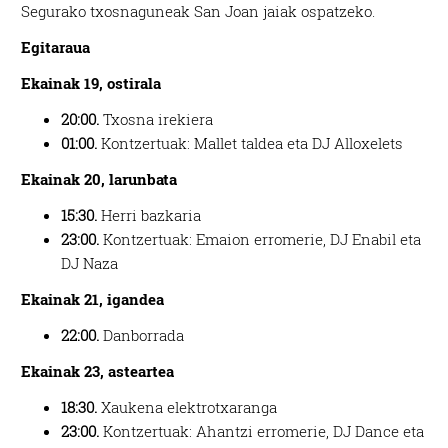
Segurako txosnaguneak San Joan jaiak ospatzeko.
Egitaraua
Ekainak 19, ostirala
20:00.
Txosna irekiera
01:00.
Kontzertuak: Mallet taldea eta DJ Alloxelets
Ekainak 20, larunbata
15:30.
Herri bazkaria
23:00.
Kontzertuak: Emaion erromerie, DJ Enabil eta
DJ Naza
Ekainak 21, igandea
22:00.
Danborrada
Ekainak 23, asteartea
18:30.
Xaukena elektrotxaranga
23:00.
Kontzertuak: Ahantzi erromerie, DJ Dance eta