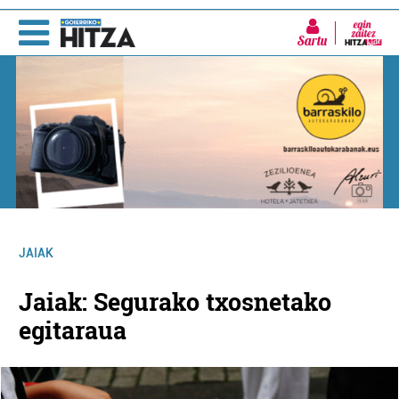
Sartu
JAIAK
Jaiak: Segurako txosnetako
egitaraua