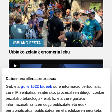
URBIAKO FESTA
Urbiako zelaiak erromeria leku
Datuen erabilera arduratsua
Guk eta
gure 1022 kideek
sure informacio pertsonala,
zure IP zenbakia, esaterako, prozesatzen ditugu, cookie
bezalako teknologiak erabiliz eta zure gailuko
informazioak azitzen dugu publizitate eta eduki
pertsonalizatua, publizitatearen eta edukiaren neurketa,
MUSIKA