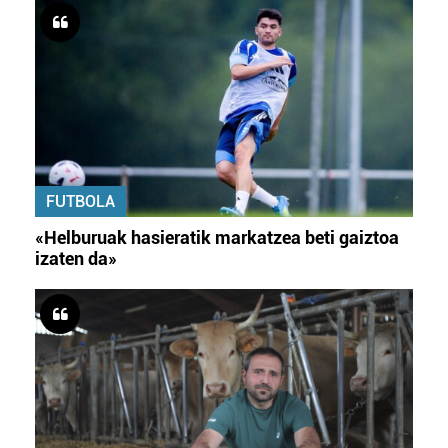
FUTBOLA
«Helburuak hasieratik markatzea beti gaiztoa
izaten da»