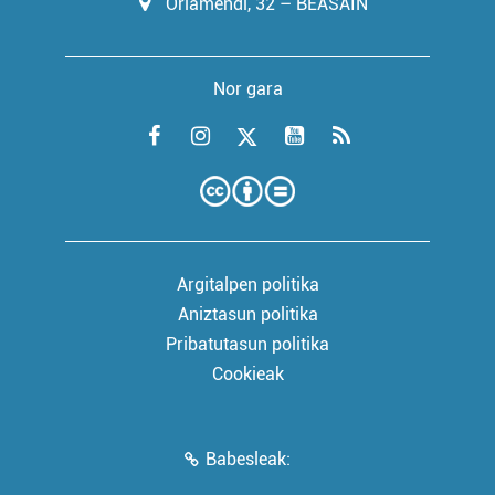
Oriamendi, 32 – BEASAIN
Nor gara
Argitalpen politika
Aniztasun politika
Pribatutasun politika
Cookieak
Babesleak: