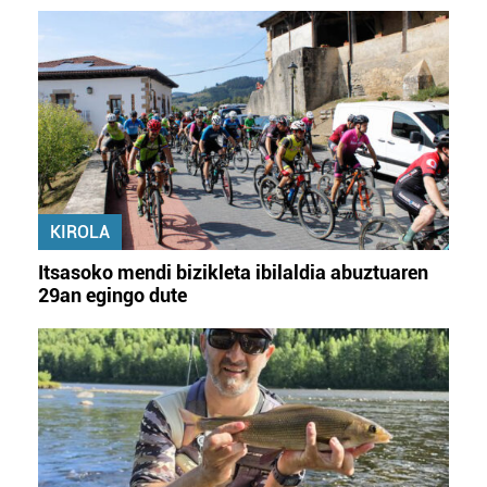
KIROLA
Itsasoko mendi bizikleta ibilaldia abuztuaren
29an egingo dute