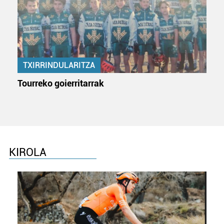
pertsonalizatuak eskaintzeko, iragarkiak eta edukia
neurtzeko, jendeari buruzko informazioa biltzeko eta
produktuak garatzeko. Zure datuak nork eta zertarako
erabiltzen dituen hauta dezakezu.
Bazkide batzuek ez dizute baimenik eskatzen, eta beren
TXIRRINDULARITZA
interes komertzial legitimoetan babesten dira. Ikusi gure
Tourreko goierritarrak
bazkideen zerrenda, beren ustez zein helburutarako
duten interes legitimoa eta horren aurka nola egin
dezakezun ikusteko.
Lortu zure datu pertsonalak prozesatzeko moduari
buruzko informazio gehiago eta ezarri zure lehentasunak
KIROLA
datuen atalean. Edozein unetan alda edo ken dezakezu
zure baimena Cookieen adierazpenean.
Webgune honek cookie propioak eta hirugarrenen cookie-
fitxategiak erabiltzen ditu. Zure esperientzia eta
zerbitzuak hobetzeko asmoz, cookie teknologiaz