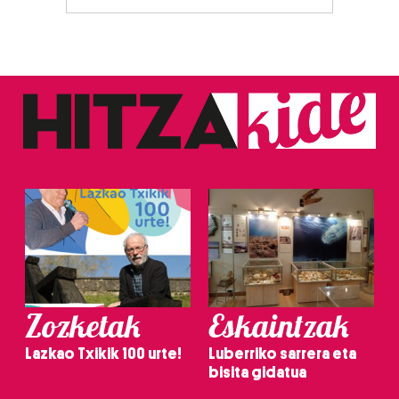
Zozketak
Eskaintzak
Lazkao Txikik 100 urte!
Luberriko sarrera eta
bisita gidatua