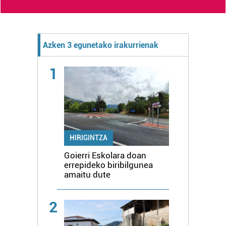
Azken 3 egunetako irakurrienak
1
HIRIGINTZA
Goierri Eskolara doan
errepideko biribilgunea
amaitu dute
2