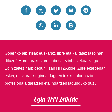
Goierriko albisteak euskaraz, libre eta kalitatez jaso nahi
dituzu?
Horretarako zure babesa ezinbestekoa zaigu.
Egin zaitez harpidedun, izan HITZAkide!
Zure ekarpenari
esker, euskaratik eginda dagoen tokiko informazio
profesionala garatzen eta indartzen lagunduko duzu.
Egin HITZAkide