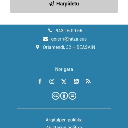
Harpidetu
943 16 00 56
goierri@hitza.eus
Oriamendi, 32 – BEASAIN
Nor gara
Argitalpen politika
Aniztasun politika