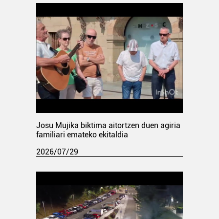
Josu Mujika biktima aitortzen duen agiria
familiari emateko ekitaldia
2026/07/29