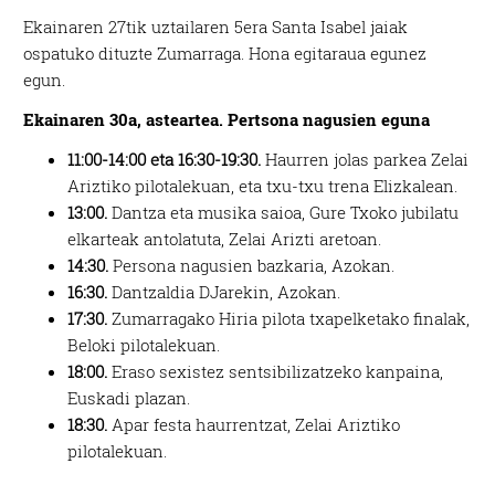
Ekainaren 27tik uztailaren 5era Santa Isabel jaiak
ospatuko dituzte Zumarraga. Hona egitaraua egunez
egun.
Ekainaren 30a, asteartea. Pertsona nagusien eguna
11:00-14:00 eta 16:30-19:30.
Haurren jolas parkea Zelai
Ariztiko pilotalekuan, eta txu-txu trena Elizkalean.
13:00.
Dantza eta musika saioa, Gure Txoko jubilatu
elkarteak antolatuta, Zelai Arizti aretoan.
14:30.
Persona nagusien bazkaria, Azokan.
16:30.
Dantzaldia DJarekin, Azokan.
17:30.
Zumarragako Hiria pilota txapelketako finalak,
Beloki pilotalekuan.
18:00.
Eraso sexistez sentsibilizatzeko kanpaina,
Euskadi plazan.
18:30.
Apar festa haurrentzat, Zelai Ariztiko
pilotalekuan.