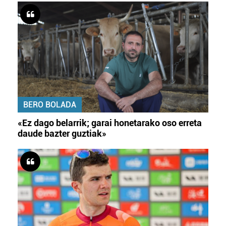
BERO BOLADA
«Ez dago belarrik; garai honetarako oso erreta
daude bazter guztiak»