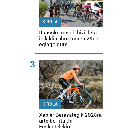
KIROLA
Itsasoko mendi bizikleta
ibilaldia abuztuaren 29an
egingo dute
3
KIROLA
Xabier Berasategik 2028ra
arte berritu du
Euskaltelekin