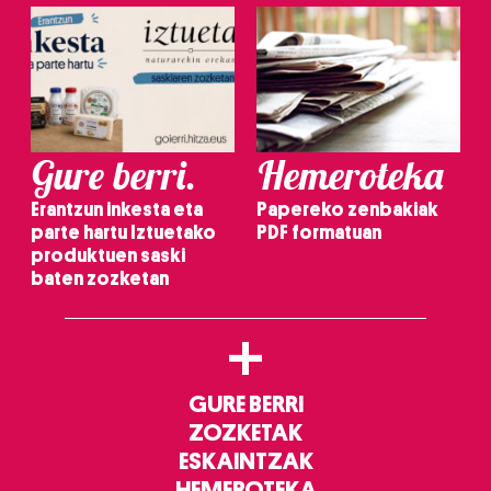
Gure berri.
Hemeroteka
Erantzun inkesta eta
Papereko zenbakiak
parte hartu Iztuetako
PDF formatuan
produktuen saski
baten zozketan
+
GURE BERRI
ZOZKETAK
ESKAINTZAK
HEMEROTEKA