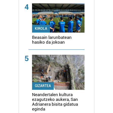
4
KIROLA
Beasain larunbatean
hasiko da jokoan
5
GIZARTEA
Neandertalen kultura
ezagutzeko aukera, San
Adrianera bisita gidatua
eginda