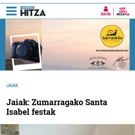
Sartu
JAIAK
Jaiak: Zumarragako Santa
Isabel festak