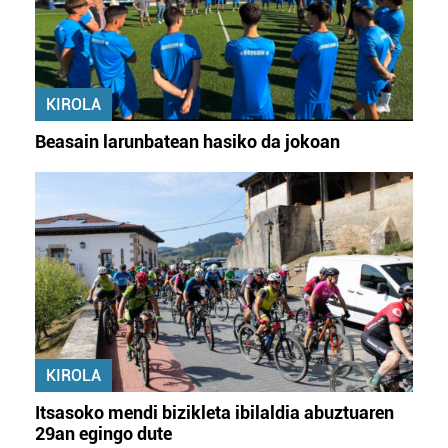
KIROLA
Beasain larunbatean hasiko da jokoan
KIROLA
Itsasoko mendi bizikleta ibilaldia abuztuaren
29an egingo dute