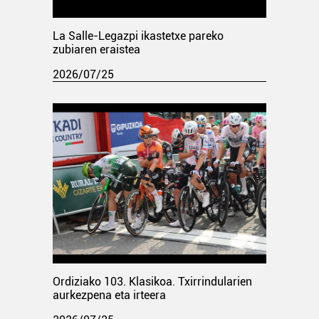
La Salle-Legazpi ikastetxe pareko
zubiaren eraistea
2026/07/25
Ordiziako 103. Klasikoa. Txirrindularien
aurkezpena eta irteera