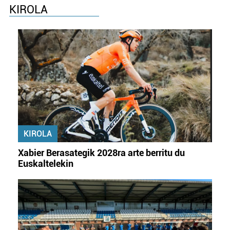
KIROLA
KIROLA
Xabier Berasategik 2028ra arte berritu du
Euskaltelekin