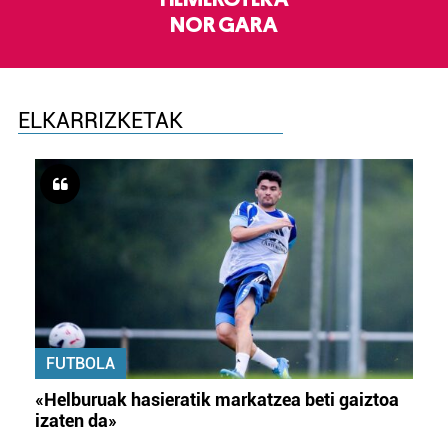
NOR GARA
ELKARRIZKETAK
FUTBOLA
«Helburuak hasieratik markatzea beti gaiztoa
izaten da»