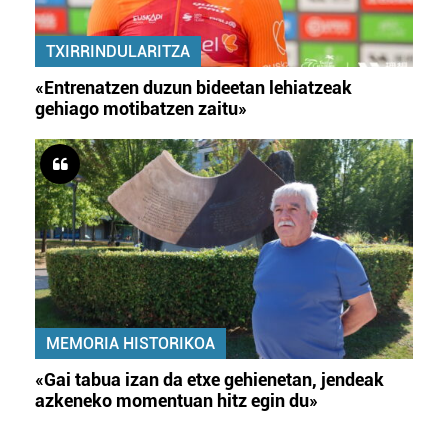
TXIRRINDULARITZA
«Entrenatzen duzun bideetan lehiatzeak
gehiago motibatzen zaitu»
MEMORIA HISTORIKOA
«Gai tabua izan da etxe gehienetan, jendeak
azkeneko momentuan hitz egin du»