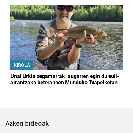
KIROLA
Unai Urkia zegamarrak laugarren egin du euli-
arrantzako beteranoen Munduko Txapelketan
Azken bideoak