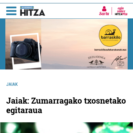
Sartu
JAIAK
Jaiak: Zumarragako txosnetako
egitaraua