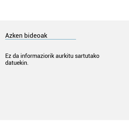
Azken bideoak
Ez da informaziorik aurkitu sartutako
datuekin.