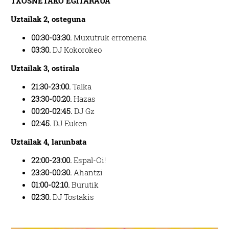
TXOSNETAKO EGITARAUA
Uztailak 2, osteguna
00:30-03:30.
Muxutruk erromeria
03:30.
DJ Kokorokeo
Uztailak 3, ostirala
21:30-23:00.
Talka
23:30-00:20.
Hazas
00:20-02:45.
DJ Gz
02:45.
DJ Euken
Uztailak 4, larunbata
22:00-23:00.
Espal-Oi!
23:30-00:30.
Ahantzi
01:00-02:10.
Burutik
02:30.
DJ Tostakis