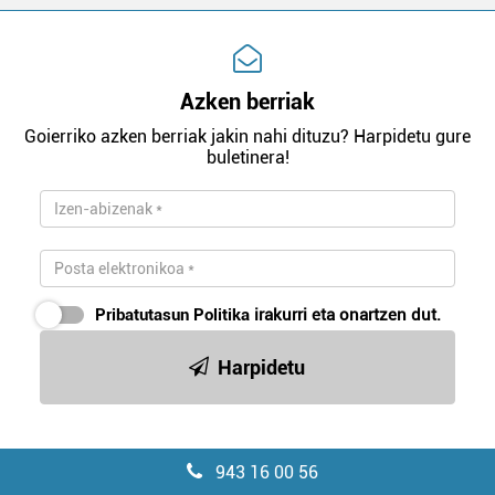
Azken berriak
Goierriko azken berriak jakin nahi dituzu? Harpidetu gure
buletinera!
Pribatutasun Politika
irakurri eta onartzen dut.
Harpidetu
943 16 00 56