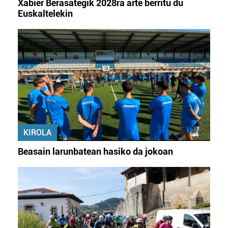
Xabier Berasategik 2028ra arte berritu du
Euskaltelekin
KIROLA
Beasain larunbatean hasiko da jokoan