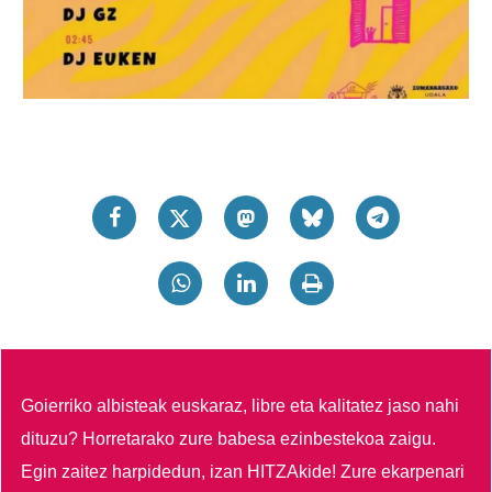
Goierriko albisteak euskaraz, libre eta kalitatez jaso nahi
dituzu?
Horretarako zure babesa ezinbestekoa zaigu.
Egin zaitez harpidedun, izan HITZAkide!
Zure ekarpenari