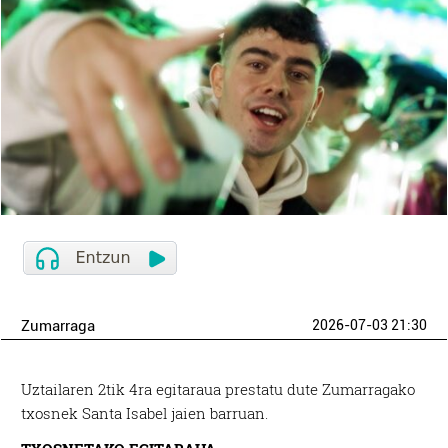
Zumarraga
2026-07-03 21:30
Uztailaren 2tik 4ra egitaraua prestatu dute Zumarragako
txosnek Santa Isabel jaien barruan.