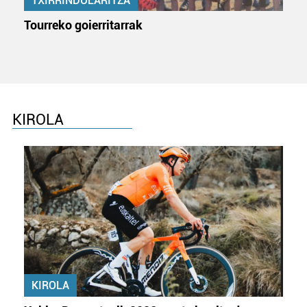
TXIRRINDULARITZA
Tourreko goierritarrak
KIROLA
KIROLA