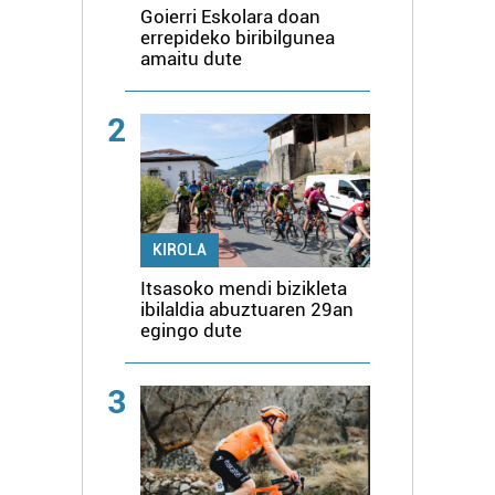
Goierri Eskolara doan
errepideko biribilgunea
amaitu dute
2
KIROLA
Itsasoko mendi bizikleta
ibilaldia abuztuaren 29an
egingo dute
3