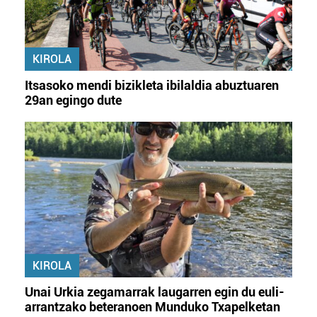
KIROLA
Itsasoko mendi bizikleta ibilaldia abuztuaren
29an egingo dute
KIROLA
Unai Urkia zegamarrak laugarren egin du euli-
arrantzako beteranoen Munduko Txapelketan