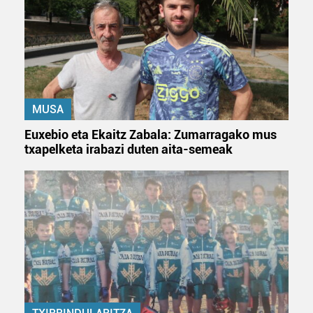
MUSA
Euxebio eta Ekaitz Zabala: Zumarragako mus
txapelketa irabazi duten aita-semeak