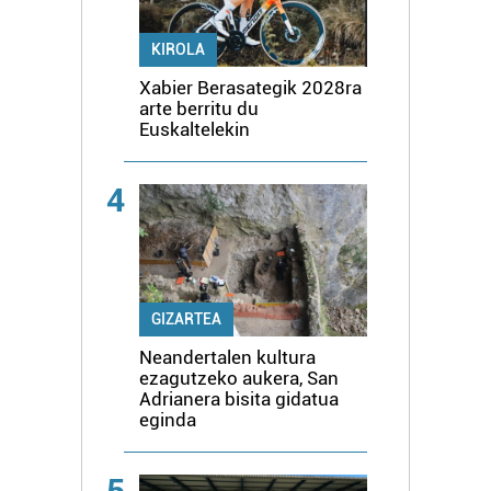
KIROLA
Xabier Berasategik 2028ra
arte berritu du
Euskaltelekin
4
GIZARTEA
Neandertalen kultura
ezagutzeko aukera, San
Adrianera bisita gidatua
eginda
5