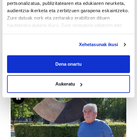
pertsonalizatua, publizitatearen eta edukiaren neurketa,
audientzia-ikerketa eta zerbitzuen garapena eskaintzeko.
Zure datuak nork eta zertarako erabiltzen dituen
hautatzeko aukera duzu. Zure onespena aldatzen edo
deuseztatzen ahal duzu edozein momentutan, Cookie
deklaraziotik edo Privacy triggerean klikatuz.
Xehetasunak ikusi
If you allow, we would also like to:
Collect information about your geographical
TXIRRINDULARITZA
Dena onartu
location which can be accurate to within several
«Entrenatzen duzun bideetan lehiatzeak
meters
gehiago motibatzen zaitu»
Aukeratu
Identify your device by actively scanning it for
specific characteristics (fingerprinting)
Find out more about how your personal data is processed
and set your preferences in the
details section
.
Guk eta gure bazkideek zure datu pertsonalak
prozesatzen ditugu, zure IP zenbakia, besteak beste,