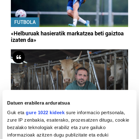
FUTBOLA
«Helburuak hasieratik markatzea beti gaiztoa
izaten da»
Datuen erabilera arduratsua
Guk eta
BERO BOLADA
gure 1022 kideek
sure informacio pertsonala,
zure IP zenbakia, esaterako, prozesatzen ditugu, cookie
«Ez dago belarrik; garai honetarako oso erreta
bezalako teknologiak erabiliz eta zure gailuko
daude bazter guztiak»
informazioak azitzen dugu publizitate eta eduki