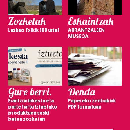
Zozketak
Eskaintzak
Lazkao Txikik 100 urte!
ARRANTZALEEN
MUSEOA
Gure berri.
Denda
Erantzun inkesta eta
Papereko zenbakiak
parte hartu Iztuetako
PDF formatuan
produktuen saski
baten zozketan