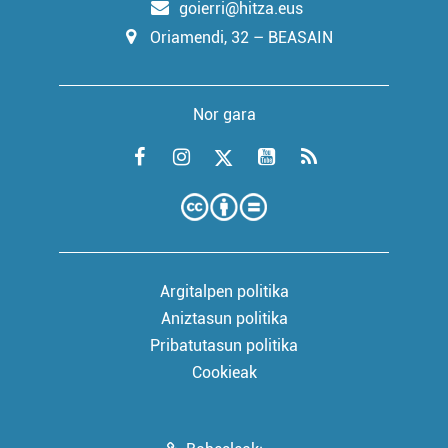
goierri@hitza.eus
Oriamendi, 32 – BEASAIN
Nor gara
Argitalpen politika
Aniztasun politika
Pribatutasun politika
Cookieak