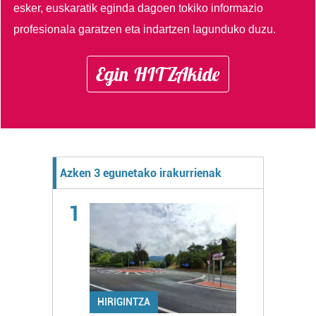
esker, euskaratik eginda dagoen tokiko informazio
profesionala garatzen eta indartzen lagunduko duzu.
Egin HITZAkide
Azken 3 egunetako irakurrienak
1
HIRIGINTZA