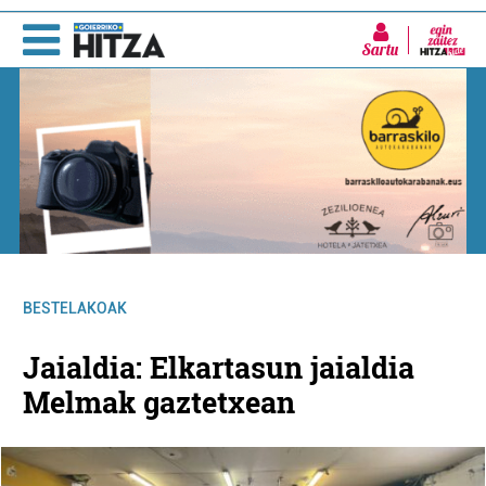
Sartu
BESTELAKOAK
Jaialdia: Elkartasun jaialdia
Melmak gaztetxean