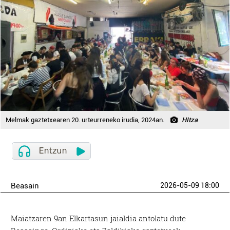
Melmak gaztetxearen 20. urteurreneko irudia, 2024an.
HItza
Beasain
2026-05-09 18:00
Maiatzaren 9an Elkartasun jaialdia antolatu dute