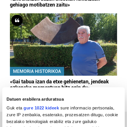
gehiago motibatzen zaitu»
MEMORIA HISTORIKOA
«Gai tabua izan da etxe gehienetan, jendeak
azkeneko momentuan hitz egin du»
Datuen erabilera arduratsua
Guk eta
gure 1022 kideek
sure informacio pertsonala,
zure IP zenbakia, esaterako, prozesatzen ditugu, cookie
bezalako teknologiak erabiliz eta zure gailuko
ERREPORTAJEAK