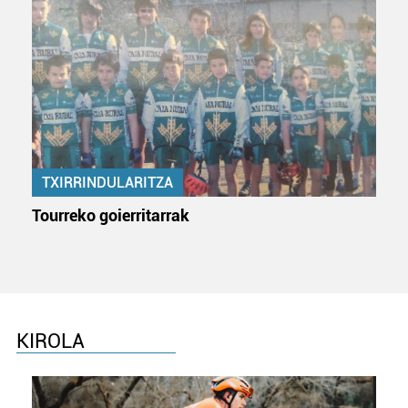
fitxategiak erabiltzen ditu. Zure esperientzia eta
zerbitzuak hobetzeko asmoz, cookie teknologiaz
baliatzen gara. Ohar hau onartuz gero, teknologia hori
erabiltzeko baimen esplizitua ematen diguzu.
Gehiago
irakurri
TXIRRINDULARITZA
Tourreko goierritarrak
KIROLA