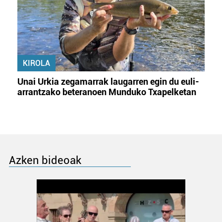
KIROLA
Unai Urkia zegamarrak laugarren egin du euli-
arrantzako beteranoen Munduko Txapelketan
Azken bideoak