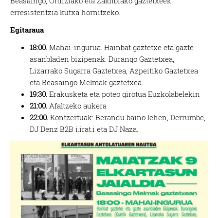
Beasaingo, Ordiziako eta Zaldibiako gaztetxeek
erresistentzia kutxa hornitzeko.
Egitaraua
18:00.
Mahai-ingurua. Hainbat gaztetxe eta gazte
asanbladen bizipenak: Durango Gaztetxea,
Lizarrako Sugarra Gaztetxea, Azpeitiko Gaztetxea
eta Beasaingo Melmak gaztetxea.
19:30.
Erakusketa eta poteo girotua Euzkolabelekin
21:00.
Afaltzeko aukera
22:00.
Kontzertuak: Berandu baino lehen, Derrumbe,
DJ Denz B2B i.irat.i eta DJ Naza.