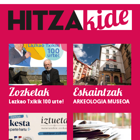
Zozketak
Eskaintzak
Lazkao Txikik 100 urte!
ARKEOLOGIA MUSEOA