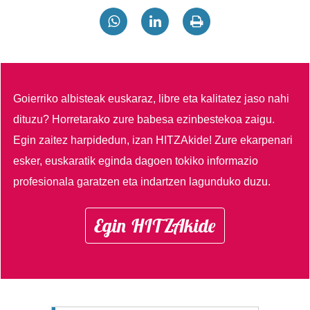
Goierriko albisteak euskaraz, libre eta kalitatez jaso nahi
dituzu?
Horretarako zure babesa ezinbestekoa zaigu.
Egin zaitez harpidedun, izan HITZAkide!
Zure ekarpenari
esker, euskaratik eginda dagoen tokiko informazio
profesionala garatzen eta indartzen lagunduko duzu.
Egin HITZAkide