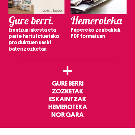
Gure berri.
Hemeroteka
Erantzun inkesta eta
Papereko zenbakiak
parte hartu Iztuetako
PDF formatuan
produktuen saski
baten zozketan
+
GURE BERRI
ZOZKETAK
ESKAINTZAK
HEMEROTEKA
NOR GARA