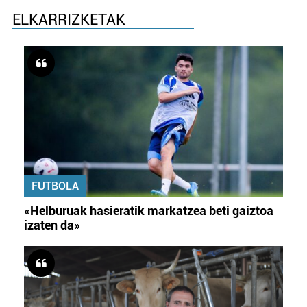
ELKARRIZKETAK
FUTBOLA
«Helburuak hasieratik markatzea beti gaiztoa
izaten da»