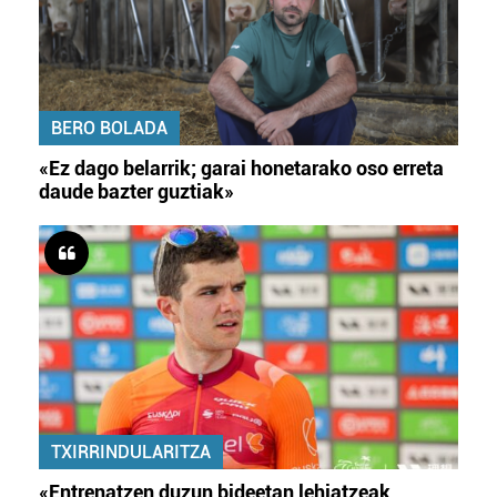
BERO BOLADA
«Ez dago belarrik; garai honetarako oso erreta
daude bazter guztiak»
TXIRRINDULARITZA
«Entrenatzen duzun bideetan lehiatzeak