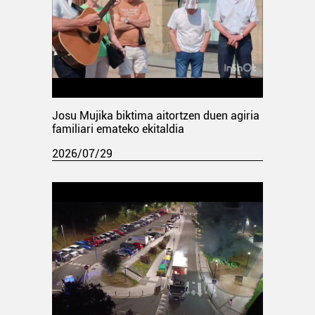
Josu Mujika biktima aitortzen duen agiria
familiari emateko ekitaldia
2026/07/29