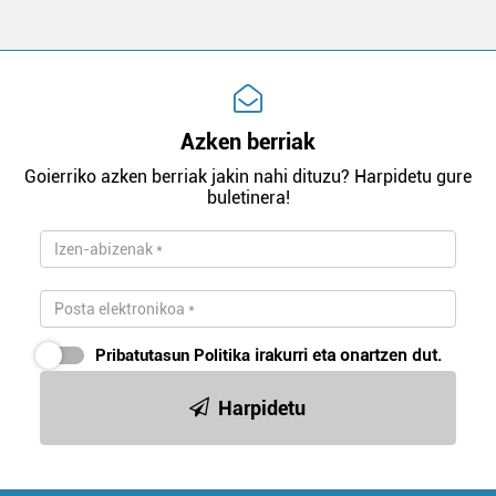
Azken berriak
Goierriko azken berriak jakin nahi dituzu? Harpidetu gure
buletinera!
Pribatutasun Politika
irakurri eta onartzen dut.
Harpidetu