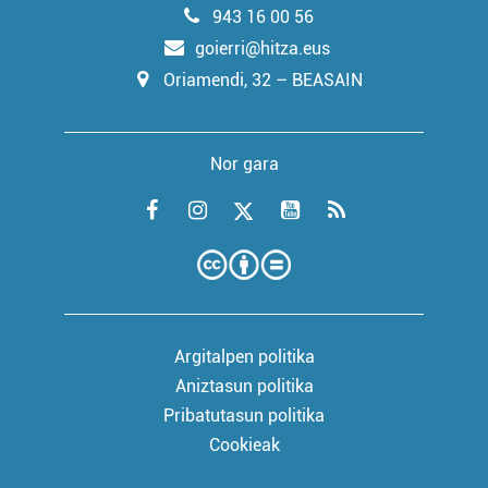
943 16 00 56
goierri@hitza.eus
Oriamendi, 32 – BEASAIN
Nor gara
Argitalpen politika
Aniztasun politika
Pribatutasun politika
Cookieak