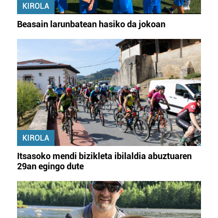
KIROLA
Beasain larunbatean hasiko da jokoan
KIROLA
Itsasoko mendi bizikleta ibilaldia abuztuaren
29an egingo dute