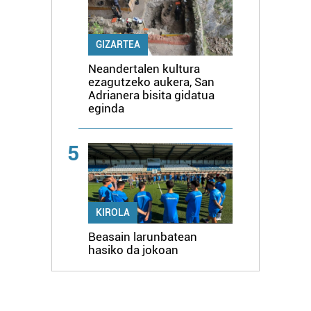
GIZARTEA
Neandertalen kultura
ezagutzeko aukera, San
Adrianera bisita gidatua
eginda
5
KIROLA
Beasain larunbatean
hasiko da jokoan