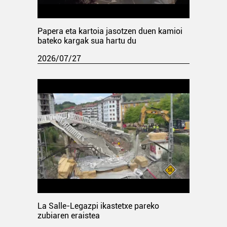
Papera eta kartoia jasotzen duen kamioi
bateko kargak sua hartu du
2026/07/27
La Salle-Legazpi ikastetxe pareko
zubiaren eraistea