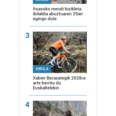
Itsasoko mendi bizikleta
ibilaldia abuztuaren 29an
egingo dute
3
KIROLA
Xabier Berasategik 2028ra
arte berritu du
Euskaltelekin
4