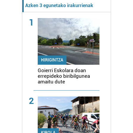
Azken 3 egunetako irakurrienak
1
HIRIGINTZA
Goierri Eskolara doan
errepideko biribilgunea
amaitu dute
2
KIROLA