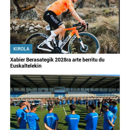
KIROLA
Xabier Berasategik 2028ra arte berritu du
Euskaltelekin