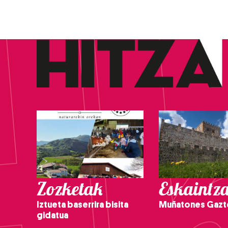
Zozketak
Eskaintz
Iztueta baserrira bisita
Muñatones Gazt
gidatua