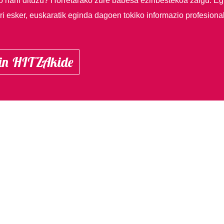
so nahi dituzu?
Horretarako zure babesa ezinbestekoa zaigu. Eg
i esker, euskaratik eginda dagoen tokiko informazio profesiona
in HITZAkide