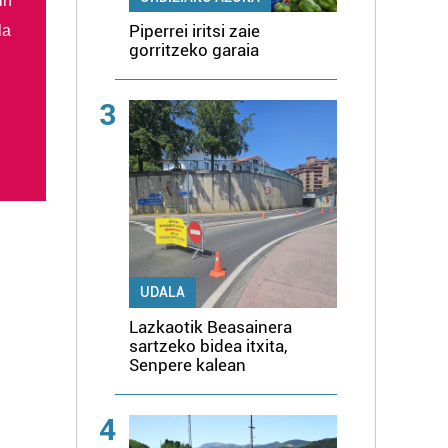
in
Piperrei iritsi zaie
la
gorritzeko garaia
3
UDALA
Lazkaotik Beasainera
sartzeko bidea itxita,
Senpere kalean
4