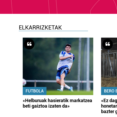
ELKARRIZKETAK
FUTBOLA
BERO 
«Helburuak hasieratik markatzea
«Ez dag
beti gaiztoa izaten da»
honetar
bazter 