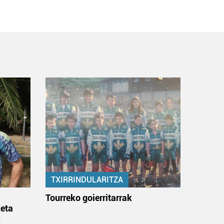
TXIRRINDULARITZA
:
Tourreko goierritarrak
eta
k