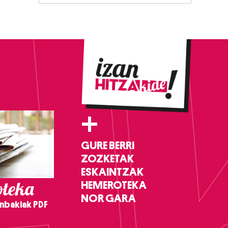
+
GURE BERRI
ZOZKETAK
ESKAINTZAK
teka
HEMEROTEKA
NOR GARA
nbakiak PDF