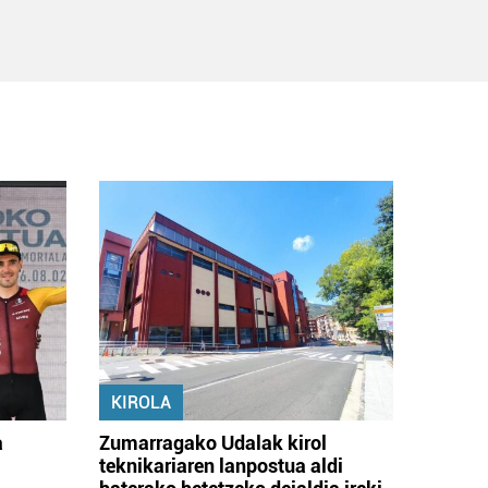
KIROLA
a
Zumarragako Udalak kirol
teknikariaren lanpostua aldi