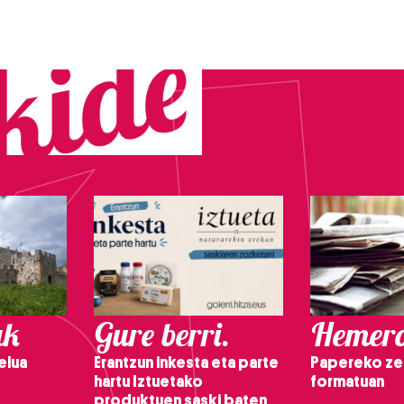
ak
Gure berri.
Hemero
elua
Erantzun inkesta eta parte
Papereko ze
hartu Iztuetako
formatuan
produktuen saski baten