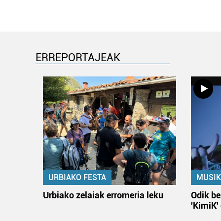
ERREPORTAJEAK
URBIAKO FESTA
MUSIK
Urbiako zelaiak erromeria leku
Odik be
'KimiK'