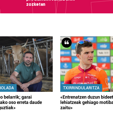
zozketan
BOLADA
TXIRRINDULARITZA
o belarrik; garai
«Entrenatzen duzun bidee
ako oso erreta daude
lehiatzeak gehiago motib
guztiak»
zaitu»