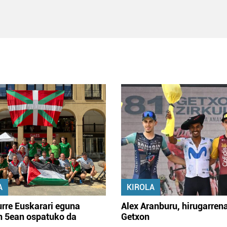
A
KIROLA
rre Euskarari eguna
Alex Aranburu, hirugarren
en 5ean ospatuko da
Getxon