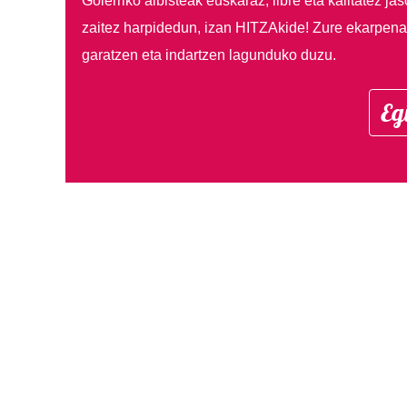
Goierriko albisteak euskaraz, libre eta kalitatez ja
zaitez harpidedun, izan HITZAkide!
Zure ekarpenar
garatzen eta indartzen lagunduko duzu.
Eg