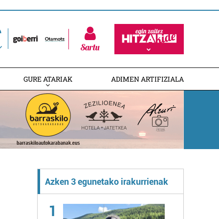
Sartu
GURE ATARIAK
ADIMEN ARTIFIZIALA
Azken 3 egunetako irakurrienak
1