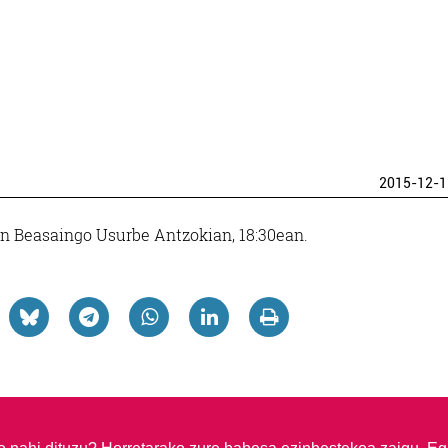
2015-12-1
1n Beasaingo Usurbe Antzokian, 18:30ean.