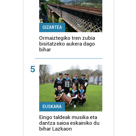
GIZARTEA
Ormaiztegiko tren zubia
bisitatzeko aukera dago
bihar
5
EUSKARA
Eingo taldeak musika eta
dantza saioa eskainiko du
bihar Lazkaon