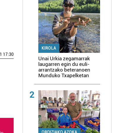
KIROLA
1 17:30
Unai Urkia zegamarrak
laugarren egin du euli-
arrantzako beteranoen
Munduko Txapelketan
2
ORDIZIAKO AZOKA