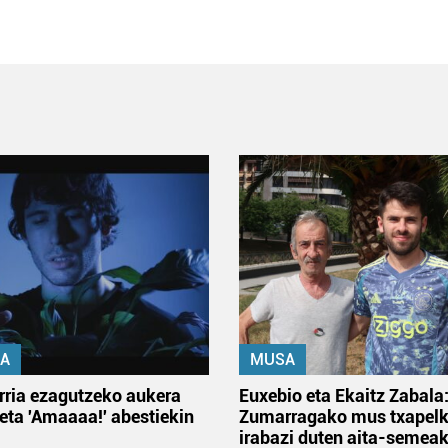
A
MUSA
rria ezagutzeko aukera
Euxebio eta Ekaitz Zabala
 eta 'Amaaaa!' abestiekin
Zumarragako mus txapelk
irabazi duten aita-semea