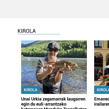
KIROLA
KIROLA
KIROL
Unai Urkia zegamarrak laugarren
Emaneu
egin du euli-arrantzako
irailar