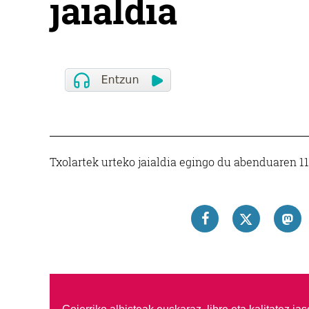
jaialdia
Txolartek urteko jaialdia egingo du abenduaren 1