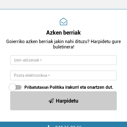
Azken berriak
Goierriko azken berriak jakin nahi dituzu? Harpidetu gure
buletinera!
Pribatutasun Politika
irakurri eta onartzen dut.
Harpidetu