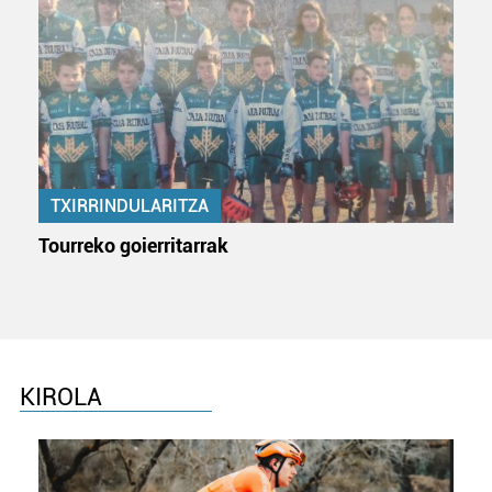
zerbitzuak hobetzeko asmoz, cookie teknologiaz
baliatzen gara. Ohar hau onartuz gero, teknologia hori
erabiltzeko baimen esplizitua ematen diguzu.
Gehiago
irakurri
TXIRRINDULARITZA
Tourreko goierritarrak
KIROLA