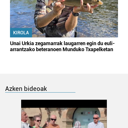
KIROLA
Unai Urkia zegamarrak laugarren egin du euli-
arrantzako beteranoen Munduko Txapelketan
Azken bideoak