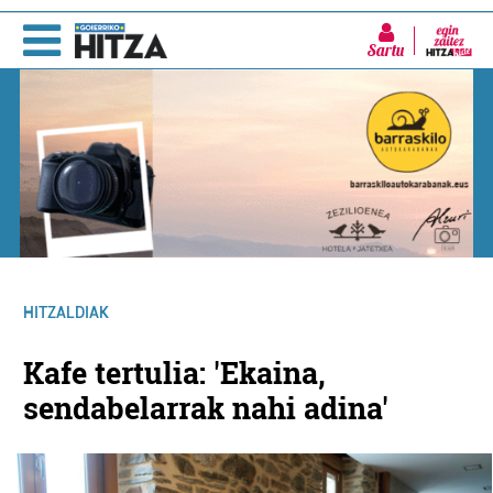
Sartu
HITZALDIAK
Kafe tertulia: 'Ekaina,
sendabelarrak nahi adina'