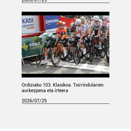
Ordiziako 103. Klasikoa. Txirrindularien
aurkezpena eta irteera
2026/07/25