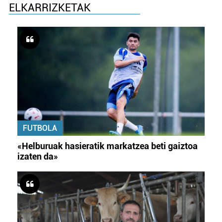
ELKARRIZKETAK
FUTBOLA
«Helburuak hasieratik markatzea beti gaiztoa
izaten da»