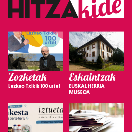
Zozketak
Eskaintzak
Lazkao Txikik 100 urte!
EUSKAL HERRIA
MUSEOA