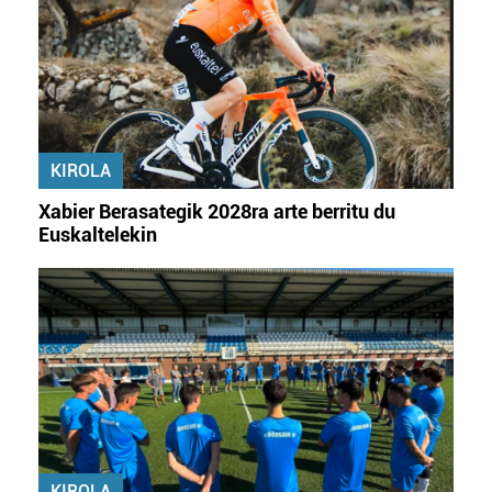
KIROLA
Xabier Berasategik 2028ra arte berritu du
Euskaltelekin
KIROLA