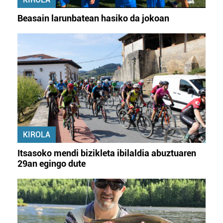
Beasain larunbatean hasiko da jokoan
KIROLA
Itsasoko mendi bizikleta ibilaldia abuztuaren
29an egingo dute