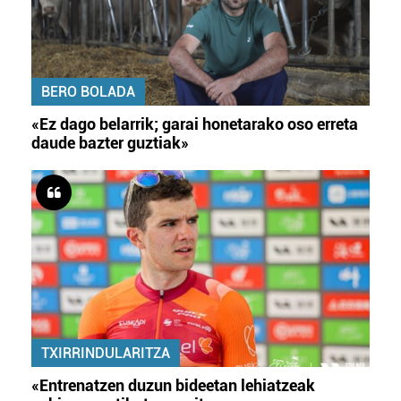
BERO BOLADA
«Ez dago belarrik; garai honetarako oso erreta
daude bazter guztiak»
TXIRRINDULARITZA
«Entrenatzen duzun bideetan lehiatzeak