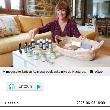
Mimogoxoko Eztizen Agirresarobek eskainiko du ikastaroa.
Hitza
Beasain
2026-06-03 18:00