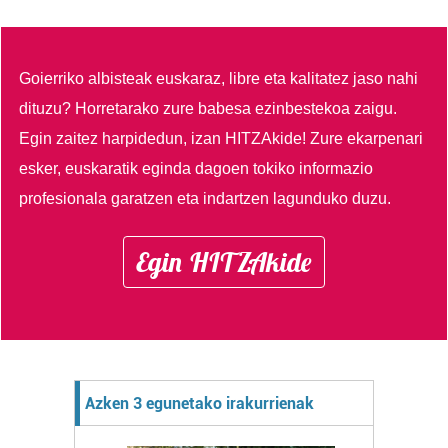
Goierriko albisteak euskaraz, libre eta kalitatez jaso nahi
dituzu?
Horretarako zure babesa ezinbestekoa zaigu.
Egin zaitez harpidedun, izan HITZAkide!
Zure ekarpenari
esker, euskaratik eginda dagoen tokiko informazio
profesionala garatzen eta indartzen lagunduko duzu.
Egin HITZAkide
Azken 3 egunetako irakurrienak