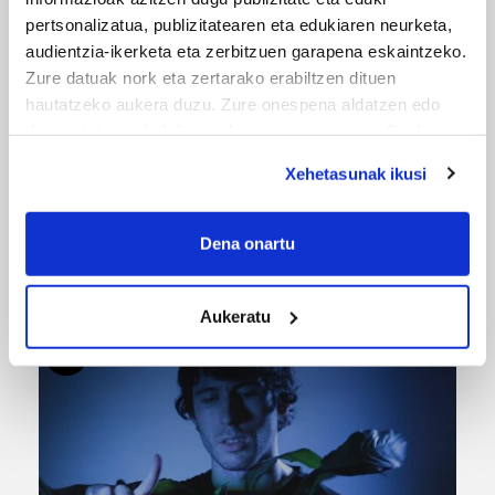
pertsonalizatua, publizitatearen eta edukiaren neurketa,
audientzia-ikerketa eta zerbitzuen garapena eskaintzeko.
Zure datuak nork eta zertarako erabiltzen dituen
hautatzeko aukera duzu. Zure onespena aldatzen edo
deuseztatzen ahal duzu edozein momentutan, Cookie
deklaraziotik edo Privacy triggerean klikatuz.
Xehetasunak ikusi
If you allow, we would also like to:
Collect information about your geographical
Dena onartu
URBIAKO FESTA
location which can be accurate to within several
Urbiako zelaiak erromeria leku
meters
Aukeratu
Identify your device by actively scanning it for
specific characteristics (fingerprinting)
Find out more about how your personal data is processed
and set your preferences in the
details section
.
Guk eta gure bazkideek zure datu pertsonalak
prozesatzen ditugu, zure IP zenbakia, besteak beste,