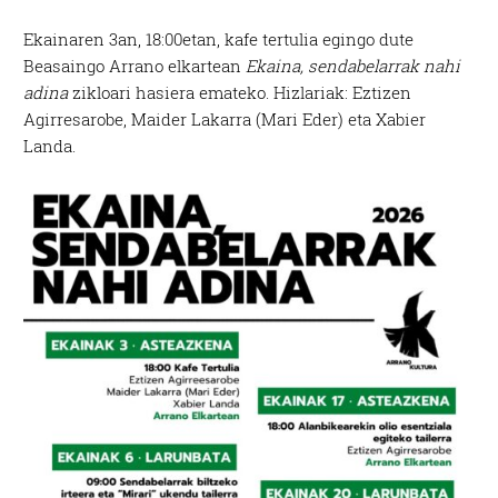
Ekainaren 3an, 18:00etan, kafe tertulia egingo dute
Beasaingo Arrano elkartean
Ekaina, sendabelarrak nahi
adina
zikloari hasiera emateko. Hizlariak: Eztizen
Agirresarobe, Maider Lakarra (Mari Eder) eta Xabier
Landa.