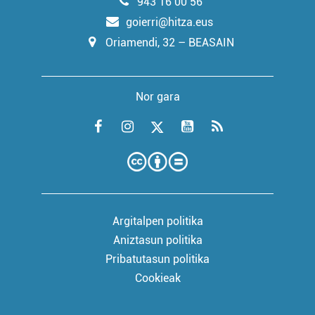
943 16 00 56
goierri@hitza.eus
Oriamendi, 32 – BEASAIN
Nor gara
Argitalpen politika
Aniztasun politika
Pribatutasun politika
Cookieak