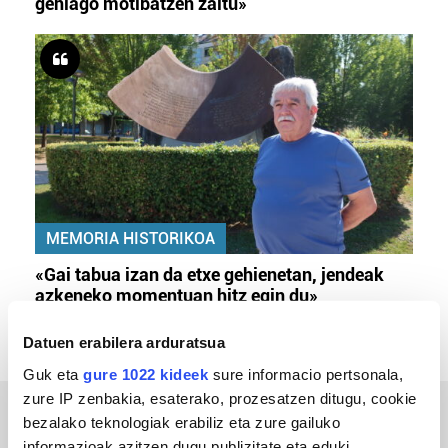
gehiago motibatzen zaitu»
MEMORIA HISTORIKOA
«Gai tabua izan da etxe gehienetan, jendeak
azkeneko momentuan hitz egin du»
Datuen erabilera arduratsua
Guk eta
gure 1022 kideek
sure informacio pertsonala,
zure IP zenbakia, esaterako, prozesatzen ditugu, cookie
bezalako teknologiak erabiliz eta zure gailuko
ERREPORTAJEAK
informazioak azitzen dugu publizitate eta eduki