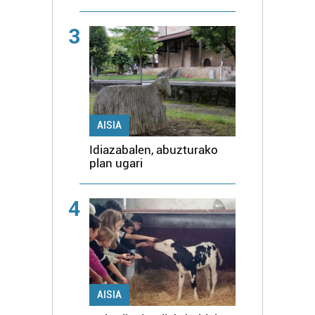
3
AISIA
Idiazabalen, abuzturako
plan ugari
4
AISIA