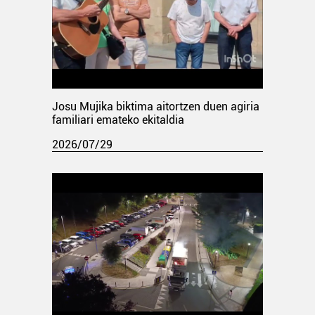
Josu Mujika biktima aitortzen duen agiria
familiari emateko ekitaldia
2026/07/29