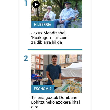
1
HILBERRIA
Jexux Mendizabal
'Kaxkagorri' artzain
zaldibiarra hil da
2
EKONOMIA
Telleria gaztak Donibane
Lohitzuneko azokara iritsi
dira