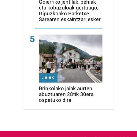
Goierriko jentilak, behiak
eta kobazuloak gertuago,
Gipuzkoako Parketxe
Sarearen eskaintzari esker
5
JAIAK
Brinkolako jaiak aurten
abuztuaren 28tik 30era
ospatuko dira