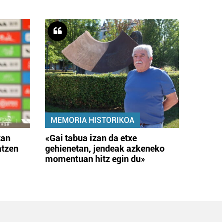
MEMORIA HISTORIKOA
tan
«Gai tabua izan da etxe
atzen
gehienetan, jendeak azkeneko
momentuan hitz egin du»