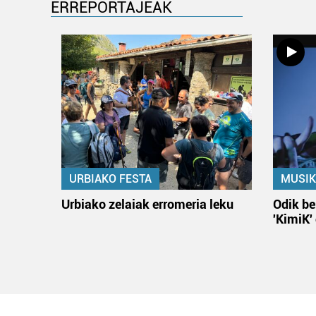
ERREPORTAJEAK
URBIAKO FESTA
MUSIK
Urbiako zelaiak erromeria leku
Odik be
'KimiK'