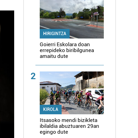
HIRIGINTZA
Goierri Eskolara doan
errepideko biribilgunea
amaitu dute
2
KIROLA
Itsasoko mendi bizikleta
ibilaldia abuztuaren 29an
egingo dute