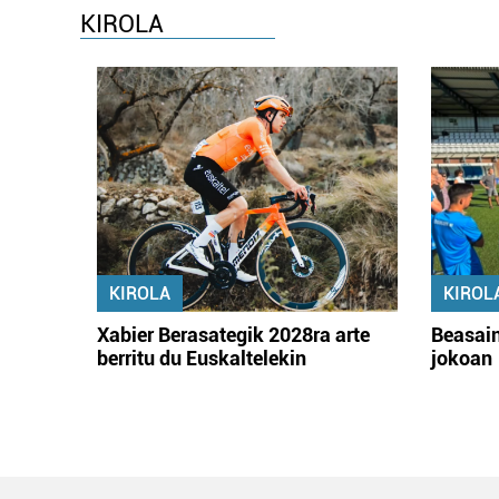
KIROLA
KIROLA
KIROL
Xabier Berasategik 2028ra arte
Beasain
berritu du Euskaltelekin
jokoan