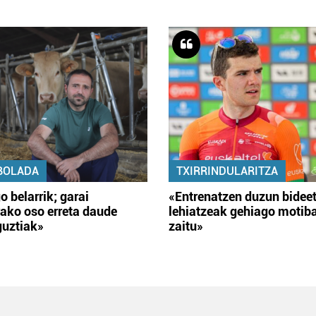
BOLADA
TXIRRINDULARITZA
o belarrik; garai
«Entrenatzen duzun bidee
ako oso erreta daude
lehiatzeak gehiago motib
guztiak»
zaitu»