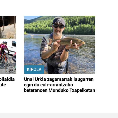
KIROLA
bilaldia
Unai Urkia zegamarrak laugarren
ute
egin du euli-arrantzako
beteranoen Munduko Txapelketan