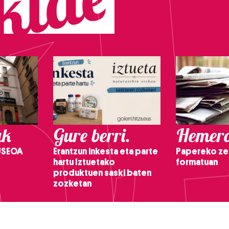
ak
Gure berri.
Hemero
USEOA
Erantzun inkesta eta parte
Papereko ze
hartu Iztuetako
formatuan
produktuen saski baten
zozketan