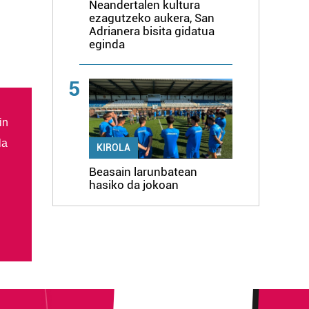
Neandertalen kultura
ezagutzeko aukera, San
Adrianera bisita gidatua
eginda
5
in
la
KIROLA
Beasain larunbatean
hasiko da jokoan