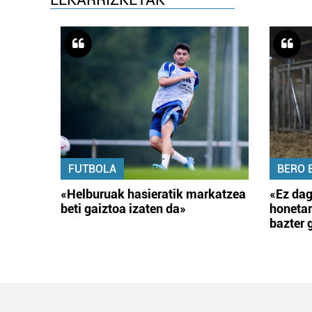
FUTBOLA
BERO 
«Helburuak hasieratik markatzea
«Ez dag
beti gaiztoa izaten da»
honetar
bazter 