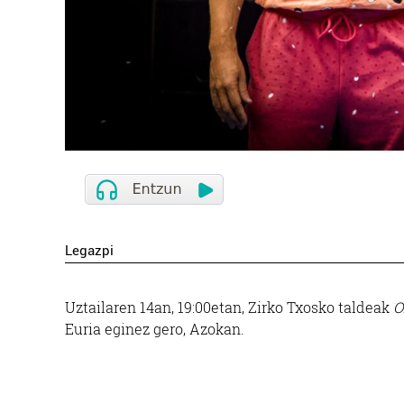
Legazpi
Uztailaren 14an, 19:00etan, Zirko Txosko taldeak
O
Euria eginez gero, Azokan.