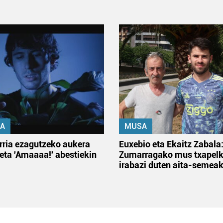
A
MUSA
rria ezagutzeko aukera
Euxebio eta Ekaitz Zabala
 eta 'Amaaaa!' abestiekin
Zumarragako mus txapelk
irabazi duten aita-semea