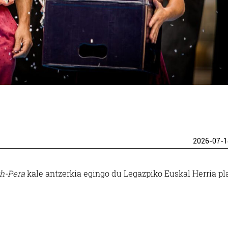
2026-07-1
h-Pera
kale antzerkia egingo du Legazpiko Euskal Herria pl