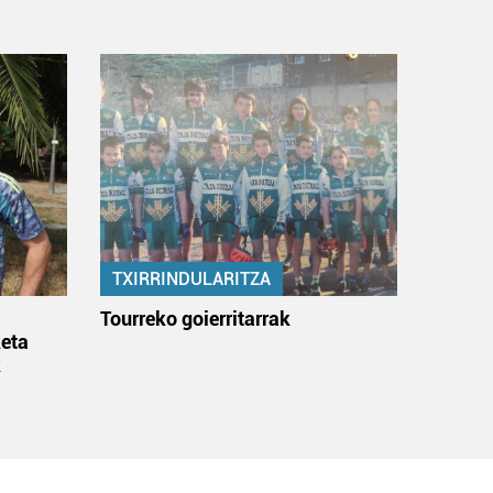
TXIRRINDULARITZA
:
Tourreko goierritarrak
eta
k