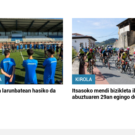
A
KIROLA
 larunbatean hasiko da
Itsasoko mendi bizikleta i
abuztuaren 29an egingo d