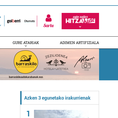
Sartu
GURE ATARIAK
ADIMEN ARTIFIZIALA
Azken 3 egunetako irakurrienak
1