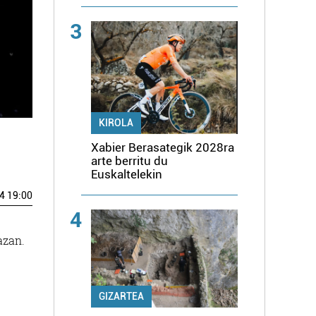
3
KIROLA
Xabier Berasategik 2028ra
arte berritu du
Euskaltelekin
4 19:00
4
azan.
GIZARTEA