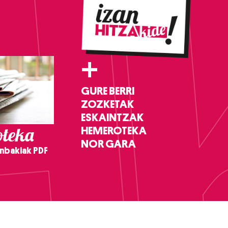
+
GURE BERRI
ZOZKETAK
ESKAINTZAK
teka
HEMEROTEKA
NOR GARA
nbakiak PDF