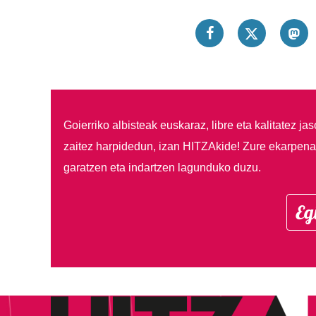
Goierriko albisteak euskaraz, libre eta kalitatez ja
zaitez harpidedun, izan HITZAkide!
Zure ekarpenar
garatzen eta indartzen lagunduko duzu.
Eg