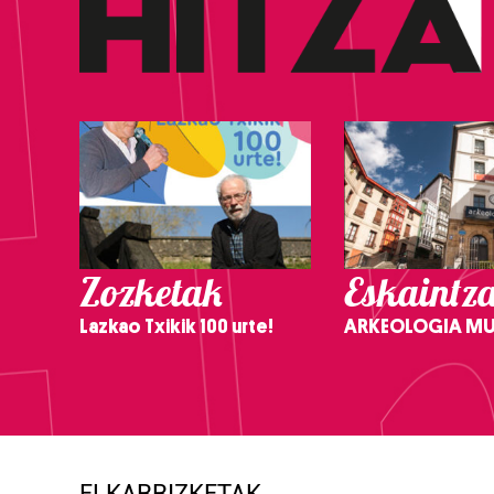
Zozketak
Eskaintz
Lazkao Txikik 100 urte!
ARKEOLOGIA M
ELKARRIZKETAK