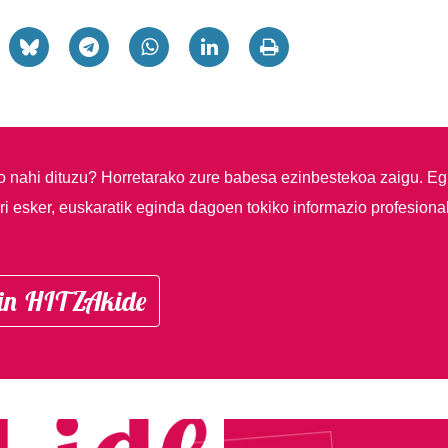
so nahi dituzu?
Horretarako zure babesa ezinbestekoa zaigu. Eg
i esker, euskaratik eginda dagoen tokiko informazio profesiona
in HITZAkide