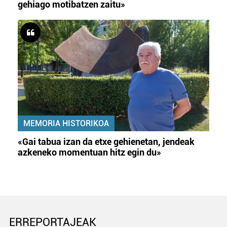
gehiago motibatzen zaitu»
MEMORIA HISTORIKOA
«Gai tabua izan da etxe gehienetan, jendeak
azkeneko momentuan hitz egin du»
ERREPORTAJEAK