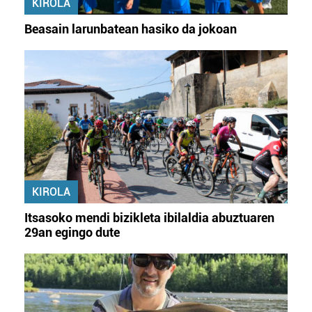
KIROLA
Beasain larunbatean hasiko da jokoan
KIROLA
Itsasoko mendi bizikleta ibilaldia abuztuaren
29an egingo dute