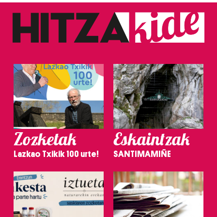
Zozketak
Eskaintzak
Lazkao Txikik 100 urte!
SANTIMAMIÑE