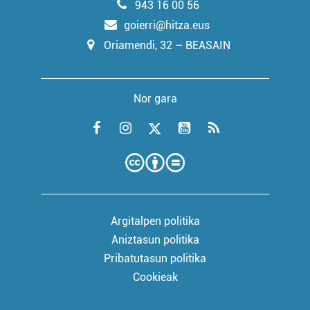
943 16 00 56
goierri@hitza.eus
Oriamendi, 32 – BEASAIN
Nor gara
Argitalpen politika
Aniztasun politika
Pribatutasun politika
Cookieak