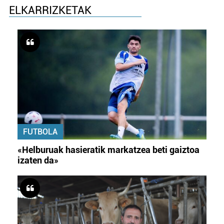
ELKARRIZKETAK
FUTBOLA
«Helburuak hasieratik markatzea beti gaiztoa
izaten da»