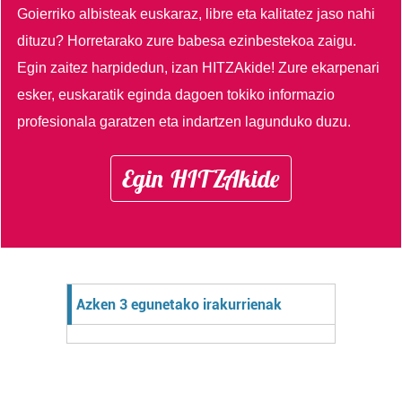
Goierriko albisteak euskaraz, libre eta kalitatez jaso nahi
dituzu?
Horretarako zure babesa ezinbestekoa zaigu.
Egin zaitez harpidedun, izan HITZAkide!
Zure ekarpenari
esker, euskaratik eginda dagoen tokiko informazio
profesionala garatzen eta indartzen lagunduko duzu.
Egin HITZAkide
Azken 3 egunetako irakurrienak