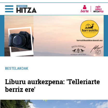
Sartu
BESTELAKOAK
Liburu aurkezpena: 'Telleriarte
berriz ere'