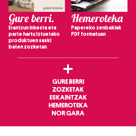
Gure berri.
Hemeroteka
Erantzun inkesta eta
Papereko zenbakiak
parte hartu Iztuetako
PDF formatuan
produktuen saski
baten zozketan
+
GURE BERRI
ZOZKETAK
ESKAINTZAK
HEMEROTEKA
NOR GARA