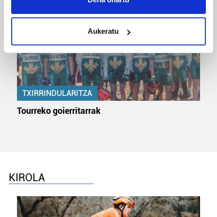
location which can be accurate to within several
meters
Aukeratu
Identify your device by actively scanning it for
specific characteristics (fingerprinting)
Find out more about how your personal data is processed
and set your preferences in the
details section
.
TXIRRINDULARITZA
Guk eta gure bazkideek zure datu pertsonalak
prozesatzen ditugu, zure IP zenbakia, besteak beste,
Tourreko goierritarrak
teknologia erabiliz, cookieak adibidez, iragarki eta eduki
pertsonalizatuak eskaintzeko, iragarkiak eta edukia
neurtzeko, jendeari buruzko informazioa biltzeko eta
produktuak garatzeko. Zure datuak nork eta zertarako
erabiltzen dituen hauta dezakezu.
KIROLA
Bazkide batzuek ez dizute baimenik eskatzen, eta beren
interes komertzial legitimoetan babesten dira. Ikusi gure
bazkideen zerrenda, beren ustez zein helburutarako