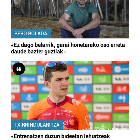
BERO BOLADA
«Ez dago belarrik; garai honetarako oso erreta
daude bazter guztiak»
TXIRRINDULARITZA
«Entrenatzen duzun bideetan lehiatzeak