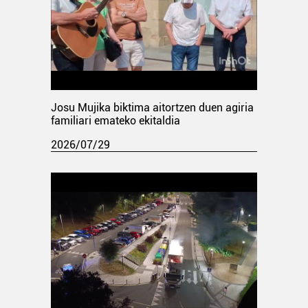
Josu Mujika biktima aitortzen duen agiria
familiari emateko ekitaldia
2026/07/29