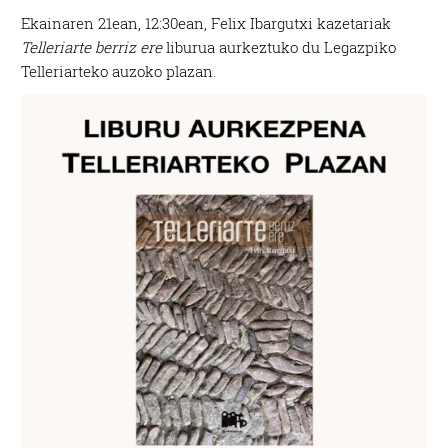
Ekainaren 21ean, 12:30ean, Felix Ibargutxi kazetariak
Telleriarte berriz ere
liburua aurkeztuko du Legazpiko
Telleriarteko auzoko plazan.