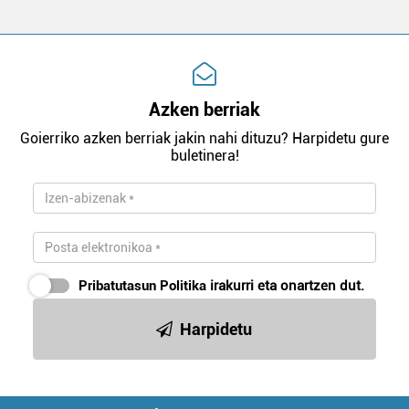
Azken berriak
Goierriko azken berriak jakin nahi dituzu? Harpidetu gure
buletinera!
Pribatutasun Politika
irakurri eta onartzen dut.
Harpidetu