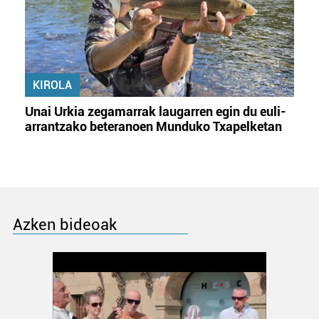
KIROLA
Unai Urkia zegamarrak laugarren egin du euli-
arrantzako beteranoen Munduko Txapelketan
Azken bideoak