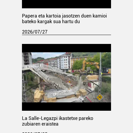
Papera eta kartoia jasotzen duen kamioi
bateko kargak sua hartu du
2026/07/27
La Salle-Legazpi ikastetxe pareko
zubiaren eraistea