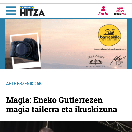
Sartu
ARTE ESZENIKOAK
Magia: Eneko Gutierrezen
magia tailerra eta ikuskizuna