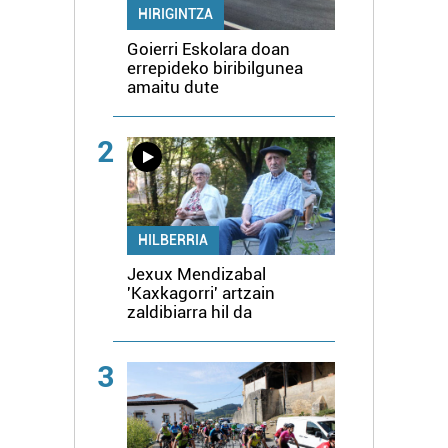
HIRIGINTZA
Goierri Eskolara doan
errepideko biribilgunea
amaitu dute
2
HILBERRIA
Jexux Mendizabal
'Kaxkagorri' artzain
zaldibiarra hil da
3