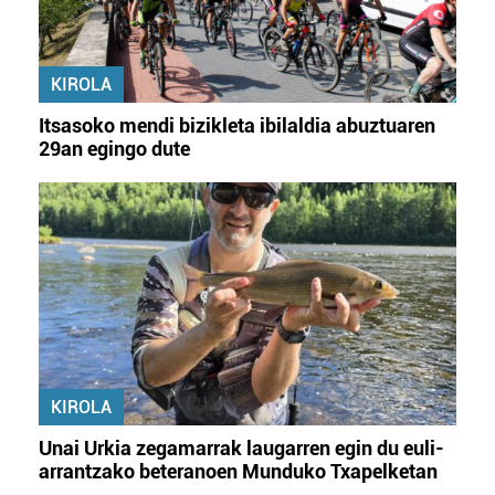
KIROLA
Itsasoko mendi bizikleta ibilaldia abuztuaren
29an egingo dute
KIROLA
Unai Urkia zegamarrak laugarren egin du euli-
arrantzako beteranoen Munduko Txapelketan