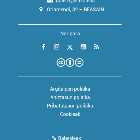
goierri@hitza.eus
Oriamendi, 32 – BEASAIN
Nor gara
Argitalpen politika
Aniztasun politika
Pribatutasun politika
Cookieak
Babesleak: