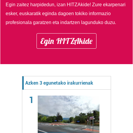
Egin zaitez harpidedun, izan HITZAkide!
Zure ekarpenari
esker, euskaratik eginda dagoen tokiko informazio
profesionala garatzen eta indartzen lagunduko duzu.
Egin HITZAkide
Azken 3 egunetako irakurrienak
1