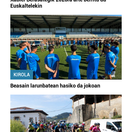
Euskaltelekin
KIROLA
Beasain larunbatean hasiko da jokoan