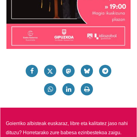
Goierriko albisteak euskaraz, libre eta kalitatez jaso nahi
dituzu?
Horretarako zure babesa ezinbestekoa zaigu.