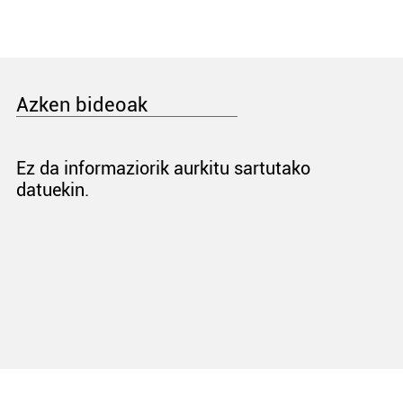
Azken bideoak
Ez da informaziorik aurkitu sartutako
datuekin.