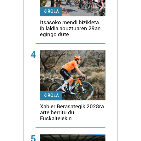
KIROLA
Itsasoko mendi bizikleta
ibilaldia abuztuaren 29an
egingo dute
4
KIROLA
Xabier Berasategik 2028ra
arte berritu du
Euskaltelekin
5