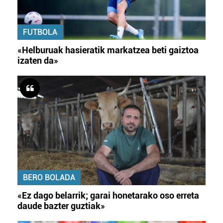
FUTBOLA
«Helburuak hasieratik markatzea beti gaiztoa
izaten da»
BERO BOLADA
«Ez dago belarrik; garai honetarako oso erreta
daude bazter guztiak»