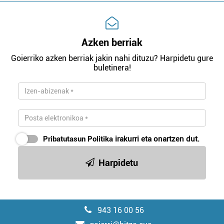
Azken berriak
Goierriko azken berriak jakin nahi dituzu? Harpidetu gure
buletinera!
Pribatutasun Politika
irakurri eta onartzen dut.
Harpidetu
943 16 00 56