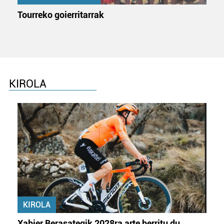
Tourreko goierritarrak
KIROLA
KIROLA
Xabier Berasategik 2028ra arte berritu du