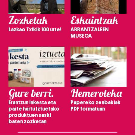
Zozketak
Eskaintzak
Lazkao Txikik 100 urte!
ARRANTZALEEN
MUSEOA
Gure berri.
Hemeroteka
Erantzun inkesta eta
Papereko zenbakiak
parte hartu Iztuetako
PDF formatuan
produktuen saski
baten zozketan