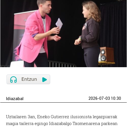
Idiazabal
2026-07-03 10:30
Uztailaren 3an, Eneko Gutierrez ilusionista legazpiarrak
magia tailerra egingo Idiazabalgo Txomenarena parkean