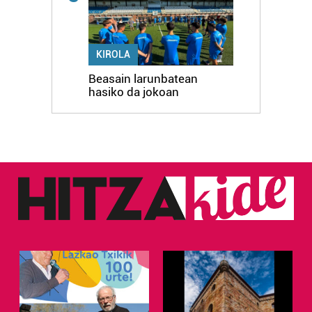
KIROLA
Beasain larunbatean
hasiko da jokoan