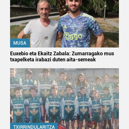
MUSA
Euxebio eta Ekaitz Zabala: Zumarragako mus
txapelketa irabazi duten aita-semeak
TXIRRINDULARITZA