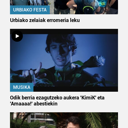
dezakezun ikusteko.
URBIAKO FESTA
Lortu zure datu pertsonalak prozesatzeko moduari
Urbiako zelaiak erromeria leku
buruzko informazio gehiago eta ezarri zure lehentasunak
datuen atalean. Edozein unetan alda edo ken dezakezu
zure baimena Cookieen adierazpenean.
Webgune honek cookie propioak eta hirugarrenen cookie-
fitxategiak erabiltzen ditu. Zure esperientzia eta
zerbitzuak hobetzeko asmoz, cookie teknologiaz
baliatzen gara. Ohar hau onartuz gero, teknologia hori
erabiltzeko baimen esplizitua ematen diguzu.
Gehiago
irakurri
MUSIKA
Odik berria ezagutzeko aukera 'KimiK' eta
'Amaaaa!' abestiekin