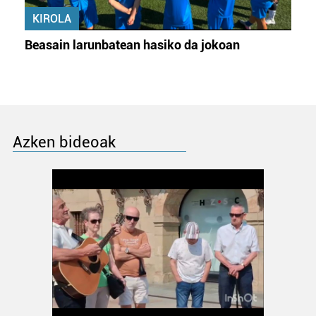
KIROLA
Beasain larunbatean hasiko da jokoan
Azken bideoak