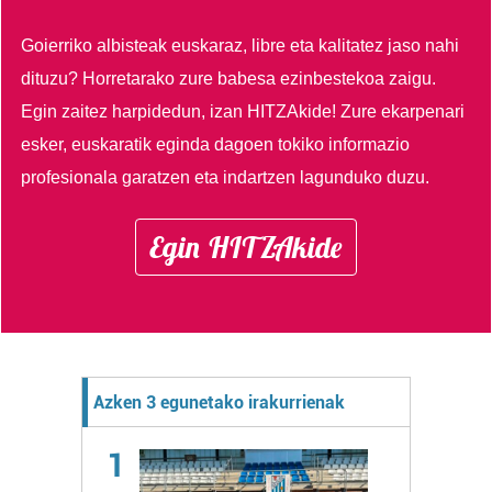
Goierriko albisteak euskaraz, libre eta kalitatez jaso nahi
dituzu?
Horretarako zure babesa ezinbestekoa zaigu.
Egin zaitez harpidedun, izan HITZAkide!
Zure ekarpenari
esker, euskaratik eginda dagoen tokiko informazio
profesionala garatzen eta indartzen lagunduko duzu.
Egin HITZAkide
Azken 3 egunetako irakurrienak
1