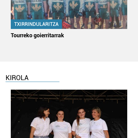
neurtzeko, jendeari buruzko informazioa biltzeko eta
produktuak garatzeko. Zure datuak nork eta zertarako
erabiltzen dituen hauta dezakezu.
TXIRRINDULARITZA
Bazkide batzuek ez dizute baimenik eskatzen, eta beren
Tourreko goierritarrak
interes komertzial legitimoetan babesten dira. Ikusi gure
bazkideen zerrenda, beren ustez zein helburutarako
duten interes legitimoa eta horren aurka nola egin
dezakezun ikusteko.
Lortu zure datu pertsonalak prozesatzeko moduari
KIROLA
buruzko informazio gehiago eta ezarri zure lehentasunak
datuen atalean. Edozein unetan alda edo ken dezakezu
zure baimena Cookieen adierazpenean.
Webgune honek cookie propioak eta hirugarrenen cookie-
fitxategiak erabiltzen ditu. Zure esperientzia eta
zerbitzuak hobetzeko asmoz, cookie teknologiaz
baliatzen gara. Ohar hau onartuz gero, teknologia hori