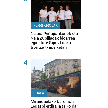
HERRI KIROLAK
Naiara Peñagarikanok eta
Naia Zubillagak bigarren
egin dute Gipuzkoako
trontza txapelketan
4
UDALA
Mirandaolako burdinola
Legazpi erdira jaitsiko da