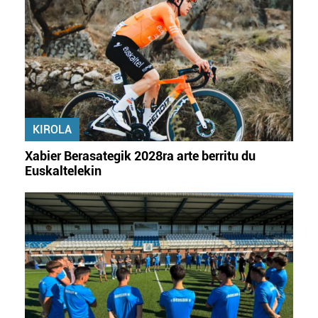
KIROLA
Xabier Berasategik 2028ra arte berritu du
Euskaltelekin