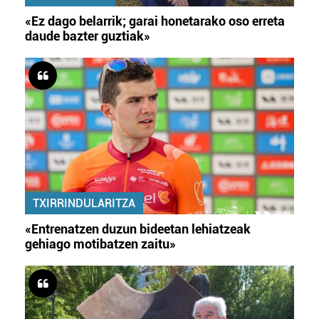
«Ez dago belarrik; garai honetarako oso erreta
daude bazter guztiak»
TXIRRINDULARITZA
«Entrenatzen duzun bideetan lehiatzeak
gehiago motibatzen zaitu»