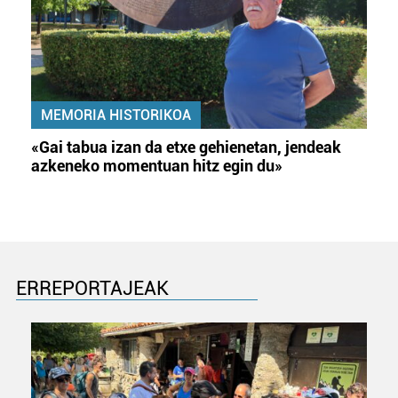
MEMORIA HISTORIKOA
«Gai tabua izan da etxe gehienetan, jendeak
azkeneko momentuan hitz egin du»
ERREPORTAJEAK