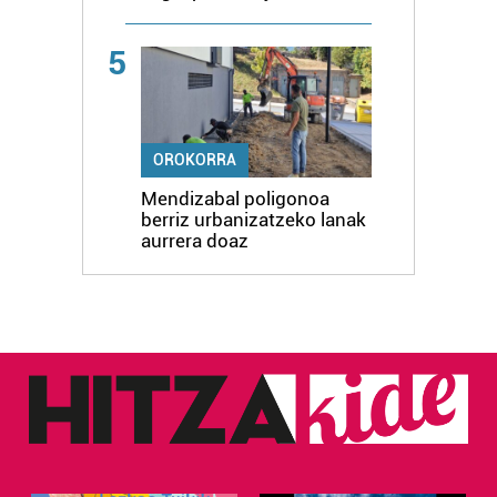
5
OROKORRA
Mendizabal poligonoa
berriz urbanizatzeko lanak
aurrera doaz