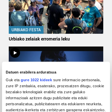
URBIAKO FESTA
Urbiako zelaiak erromeria leku
Datuen erabilera arduratsua
Guk eta
gure 1022 kideek
sure informacio pertsonala,
zure IP zenbakia, esaterako, prozesatzen ditugu, cookie
bezalako teknologiak erabiliz eta zure gailuko
MUSIKA
informazioak azitzen dugu publizitate eta eduki
pertsonalizatua, publizitatearen eta edukiaren neurketa,
Odik berria ezagutzeko aukera 'KimiK' eta
audientzia-ikerketa eta zerbitzuen garapena eskaintzeko.
'Amaaaa!' abestiekin