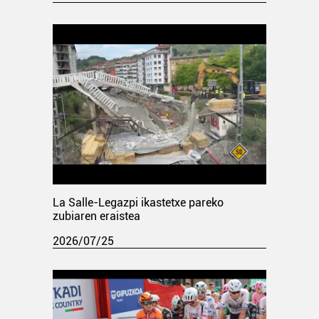
La Salle-Legazpi ikastetxe pareko
zubiaren eraistea
2026/07/25