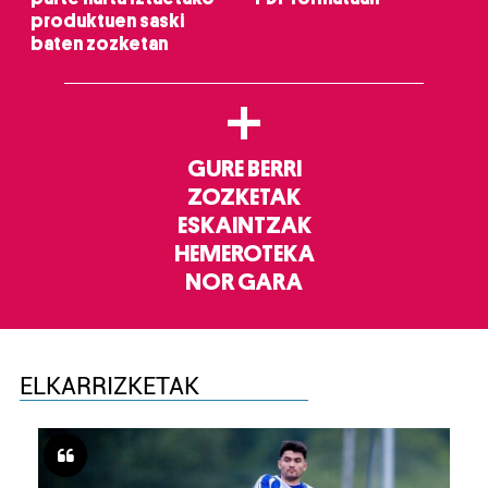
produktuen saski
baten zozketan
+
GURE BERRI
ZOZKETAK
ESKAINTZAK
HEMEROTEKA
NOR GARA
ELKARRIZKETAK