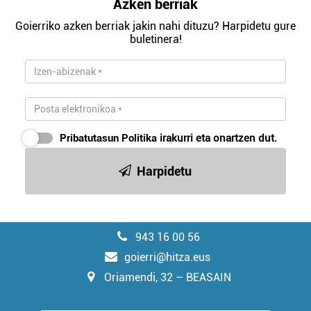
Azken berriak
Goierriko azken berriak jakin nahi dituzu? Harpidetu gure
buletinera!
Pribatutasun Politika
irakurri eta onartzen dut.
Harpidetu
943 16 00 56
goierri@hitza.eus
Oriamendi, 32 – BEASAIN