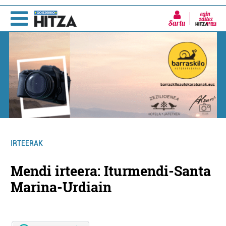
Sartu
IRTEERAK
Mendi irteera: Iturmendi-Santa
Marina-Urdiain