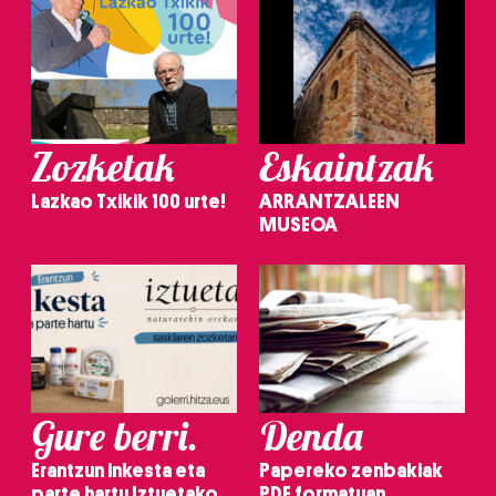
Zozketak
Eskaintzak
Lazkao Txikik 100 urte!
ARRANTZALEEN
MUSEOA
Gure berri.
Denda
Erantzun inkesta eta
Papereko zenbakiak
parte hartu Iztuetako
PDF formatuan