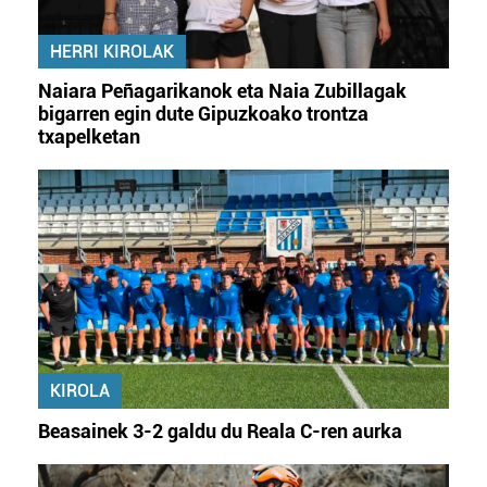
erabiltzeko baimen esplizitua ematen diguzu.
Gehiago
irakurri
HERRI KIROLAK
Naiara Peñagarikanok eta Naia Zubillagak
bigarren egin dute Gipuzkoako trontza
txapelketan
KIROLA
Beasainek 3-2 galdu du Reala C-ren aurka