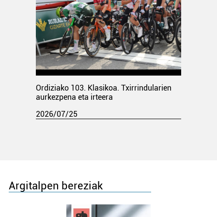
Ordiziako 103. Klasikoa. Txirrindularien
aurkezpena eta irteera
2026/07/25
Argitalpen bereziak