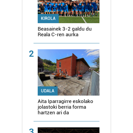
KIROLA
Beasainek 3-2 galdu du
Reala C-ren aurka
2
UDALA
Aita Iparragirre eskolako
jolastoki berria forma
hartzen ari da
3