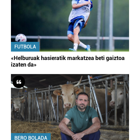
FUTBOLA
«Helburuak hasieratik markatzea beti gaiztoa
izaten da»
BERO BOLADA