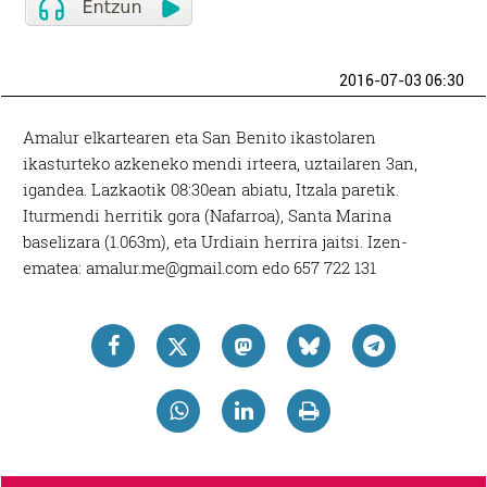
2016-07-03 06:30
Amalur elkartearen eta San Benito ikastolaren
ikasturteko azkeneko mendi irteera, uztailaren 3an,
igandea. Lazkaotik 08:30ean abiatu, Itzala paretik.
Iturmendi herritik gora (Nafarroa), Santa Marina
baselizara (1.063m), eta Urdiain herrira jaitsi. Izen-
ematea: amalur.me@gmail.com edo 657 722 131