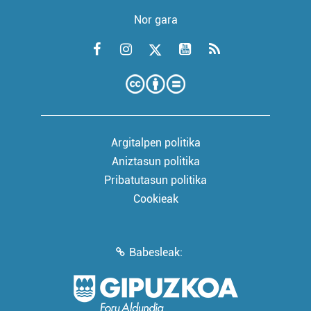
Nor gara
Argitalpen politika
Aniztasun politika
Pribatutasun politika
Cookieak
Babesleak: