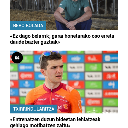
BERO BOLADA
«Ez dago belarrik; garai honetarako oso erreta
daude bazter guztiak»
TXIRRINDULARITZA
«Entrenatzen duzun bideetan lehiatzeak
gehiago motibatzen zaitu»