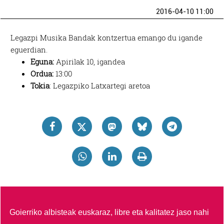
2016-04-10 11:00
Legazpi Musika Bandak kontzertua emango du igande
eguerdian.
Eguna:
Apirilak 10, igandea
Ordua:
13:00
Tokia
: Legazpiko Latxartegi aretoa
Goierriko albisteak euskaraz, libre eta kalitatez jaso nahi