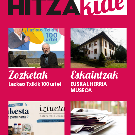
Zozketak
Eskaintzak
Lazkao Txikik 100 urte!
EUSKAL HERRIA
MUSEOA