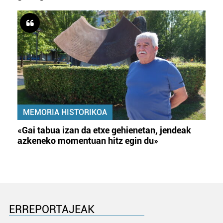
MEMORIA HISTORIKOA
«Gai tabua izan da etxe gehienetan, jendeak
azkeneko momentuan hitz egin du»
ERREPORTAJEAK