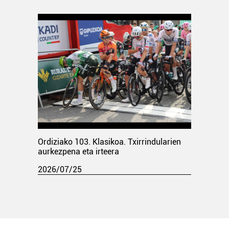
Ordiziako 103. Klasikoa. Txirrindularien
aurkezpena eta irteera
2026/07/25