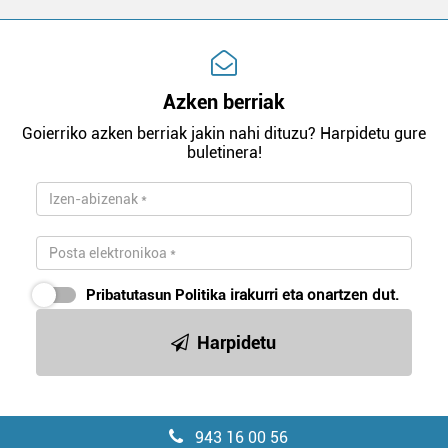
Azken berriak
Goierriko azken berriak jakin nahi dituzu? Harpidetu gure
buletinera!
Pribatutasun Politika
irakurri eta onartzen dut.
Harpidetu
943 16 00 56