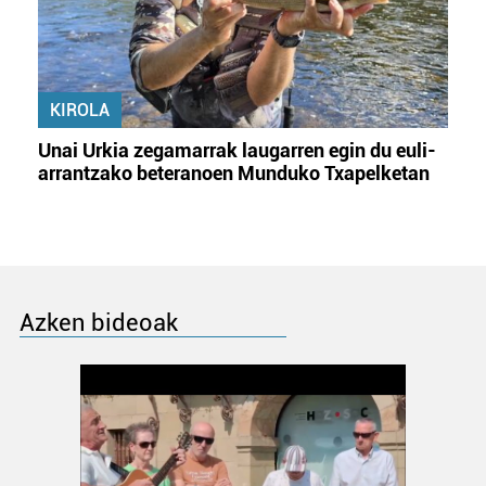
KIROLA
Unai Urkia zegamarrak laugarren egin du euli-
arrantzako beteranoen Munduko Txapelketan
Azken bideoak