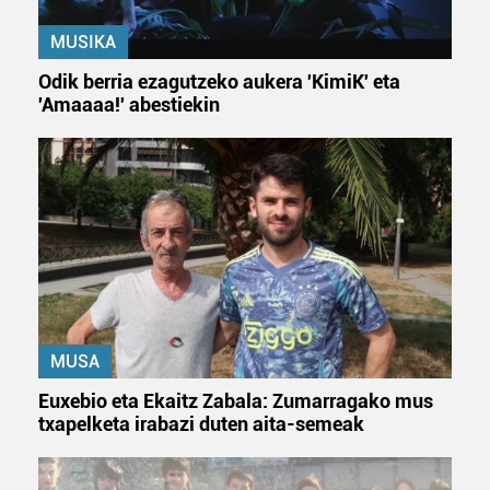
MUSIKA
Odik berria ezagutzeko aukera 'KimiK' eta
'Amaaaa!' abestiekin
MUSA
Euxebio eta Ekaitz Zabala: Zumarragako mus
txapelketa irabazi duten aita-semeak