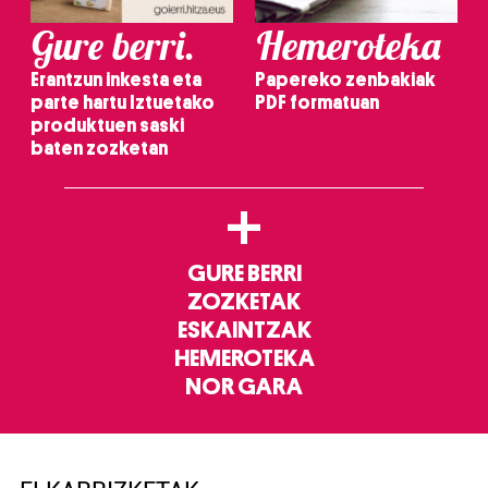
Gure berri.
Hemeroteka
Erantzun inkesta eta
Papereko zenbakiak
parte hartu Iztuetako
PDF formatuan
produktuen saski
baten zozketan
+
GURE BERRI
ZOZKETAK
ESKAINTZAK
HEMEROTEKA
NOR GARA