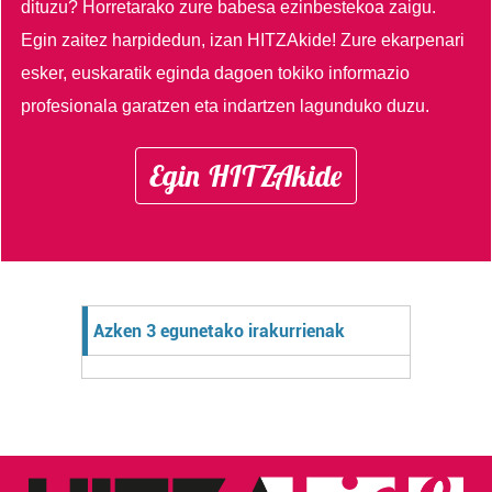
dituzu?
Horretarako zure babesa ezinbestekoa zaigu.
Egin zaitez harpidedun, izan HITZAkide!
Zure ekarpenari
esker, euskaratik eginda dagoen tokiko informazio
profesionala garatzen eta indartzen lagunduko duzu.
Egin HITZAkide
Azken 3 egunetako irakurrienak