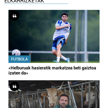
ELKARRIZKETAK
FUTBOLA
«Helburuak hasieratik markatzea beti gaiztoa
izaten da»