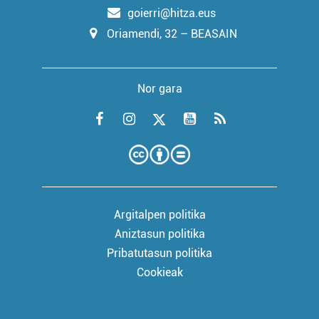
goierri@hitza.eus
Oriamendi, 32 – BEASAIN
Nor gara
Argitalpen politika
Aniztasun politika
Pribatutasun politika
Cookieak