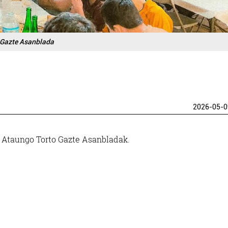
 Gazte Asanblada
2026-05-0
u Ataungo Torto Gazte Asanbladak.