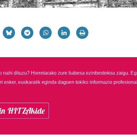
so nahi dituzu?
Horretarako zure babesa ezinbestekoa zaigu. Eg
i esker, euskaratik eginda dagoen tokiko informazio profesiona
in HITZAkide