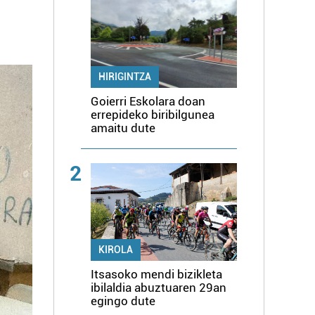
HIRIGINTZA
Goierri Eskolara doan
errepideko biribilgunea
amaitu dute
2
KIROLA
Itsasoko mendi bizikleta
ibilaldia abuztuaren 29an
egingo dute