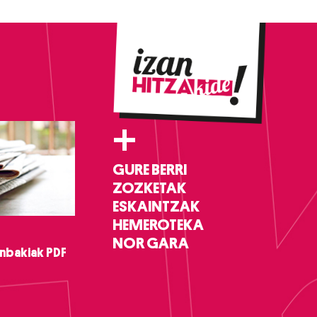
+
GURE BERRI
ZOZKETAK
ESKAINTZAK
HEMEROTEKA
NOR GARA
nbakiak PDF