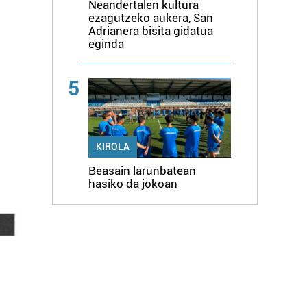
Neandertalen kultura
ezagutzeko aukera, San
Adrianera bisita gidatua
eginda
5
KIROLA
Beasain larunbatean
hasiko da jokoan