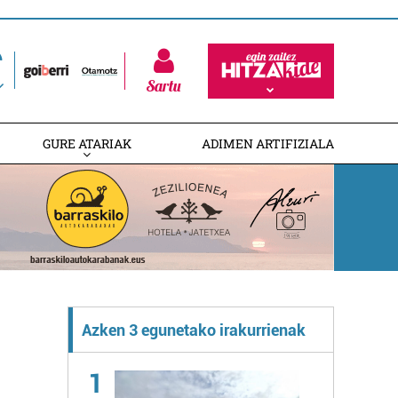
Sartu
GURE ATARIAK
ADIMEN ARTIFIZIALA
Azken 3 egunetako irakurrienak
1