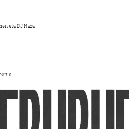
ehen eta DJ Naza
berus