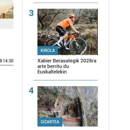
3
KIROLA
Xabier Berasategik 2028ra
9 14:30
arte berritu du
Euskaltelekin
4
GIZARTEA