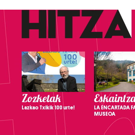
Zozketak
Eskaintz
Lazkao Txikik 100 urte!
LA ENCARTADA F
MUSEOA