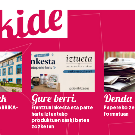
ak
Gure berri.
Denda
ABRIKA-
Erantzun inkesta eta parte
Papereko ze
hartu Iztuetako
formatuan
produktuen saski baten
zozketan