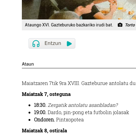
Ataungo XVI. Gazteburuko bazkariko irudi bat.
Torto
Ataun
Maiatzaren 7tik 9ra XVIII. Gazteburue antolatu d
Maiatzak 7, osteguna
18:30.
Zergatik antolatu asanbladan?
19:00.
Dardo, pin-pong eta futbolin jolasak
Ondoren.
Pintxopotea
Maiatzak 8, ostirala