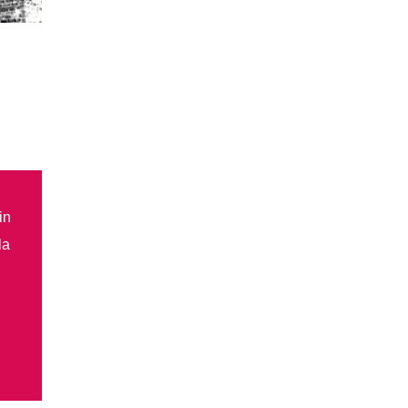
in
la