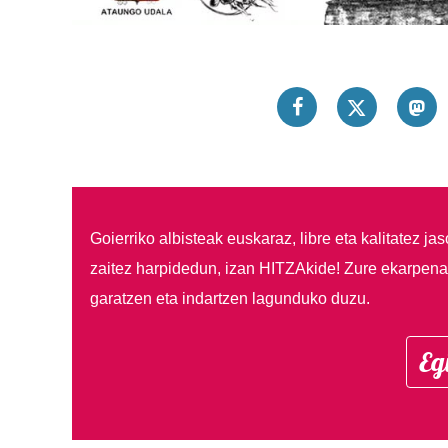
Goierriko albisteak euskaraz, libre eta kalitatez ja
zaitez harpidedun, izan HITZAkide!
Zure ekarpenar
garatzen eta indartzen lagunduko duzu.
Eg