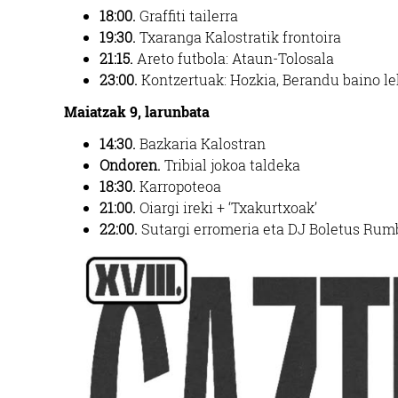
18:00.
Graffiti tailerra
19:30.
Txaranga Kalostratik frontoira
21:15.
Areto futbola: Ataun-Tolosala
23:00.
Kontzertuak: Hozkia, Berandu baino l
Maiatzak 9, larunbata
14:30.
Bazkaria Kalostran
Ondoren.
Tribial jokoa taldeka
18:30.
Karropoteoa
21:00.
Oiargi ireki + ‘Txakurtxoak’
22:00.
Sutargi erromeria eta DJ Boletus Rum