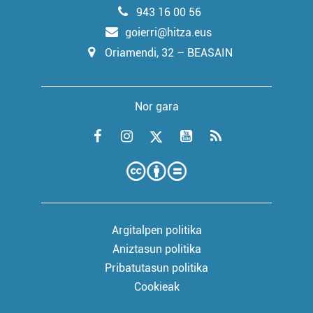
943 16 00 56
goierri@hitza.eus
Oriamendi, 32 – BEASAIN
Nor gara
Argitalpen politika
Aniztasun politika
Pribatutasun politika
Cookieak