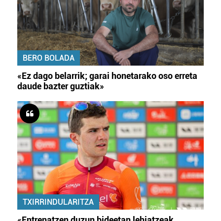
BERO BOLADA
«Ez dago belarrik; garai honetarako oso erreta
daude bazter guztiak»
TXIRRINDULARITZA
«Entrenatzen duzun bideetan lehiatzeak