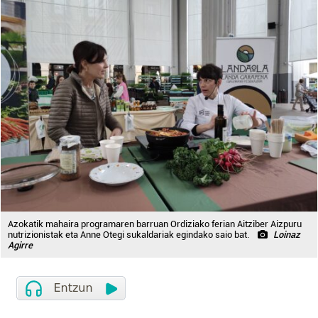
Azokatik mahaira programaren barruan Ordiziako ferian Aitziber Aizpuru
nutrizionistak eta Anne Otegi sukaldariak egindako saio bat.
Loinaz
Agirre