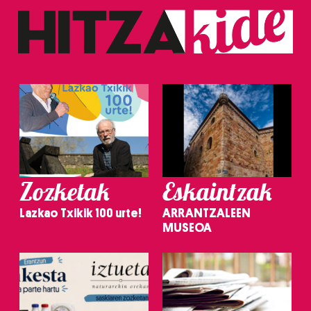
Zozketak
Eskaintzak
Lazkao Txikik 100 urte!
ARRANTZALEEN
MUSEOA