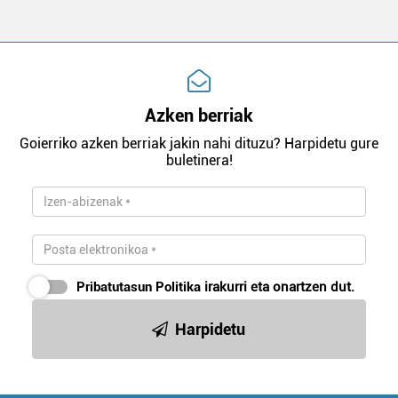
Azken berriak
Goierriko azken berriak jakin nahi dituzu? Harpidetu gure
buletinera!
Pribatutasun Politika
irakurri eta onartzen dut.
Harpidetu