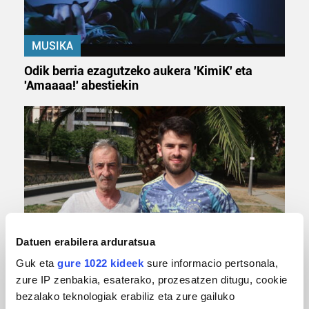
MUSIKA
Odik berria ezagutzeko aukera 'KimiK' eta
'Amaaaa!' abestiekin
Datuen erabilera arduratsua
MUSA
Guk eta
gure 1022 kideek
sure informacio pertsonala,
Euxebio eta Ekaitz Zabala: Zumarragako mus
zure IP zenbakia, esaterako, prozesatzen ditugu, cookie
txapelketa irabazi duten aita-semeak
bezalako teknologiak erabiliz eta zure gailuko