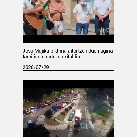
Josu Mujika biktima aitortzen duen agiria
familiari emateko ekitaldia
2026/07/29