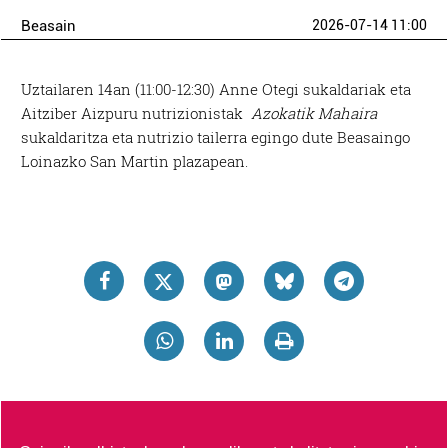
Beasain
2026-07-14 11:00
Uztailaren 14an (11:00-12:30) Anne Otegi sukaldariak eta
Aitziber Aizpuru nutrizionistak
Azokatik Mahaira
sukaldaritza eta nutrizio tailerra egingo dute Beasaingo
Loinazko San Martin plazapean.