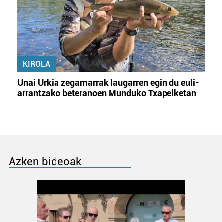
KIROLA
Unai Urkia zegamarrak laugarren egin du euli-
arrantzako beteranoen Munduko Txapelketan
Azken bideoak