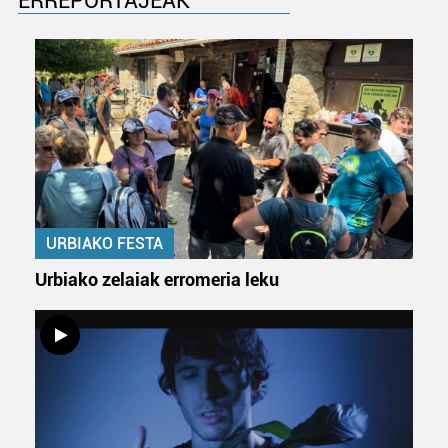
ERREPORTAJEAK
URBIAKO FESTA
Urbiako zelaiak erromeria leku