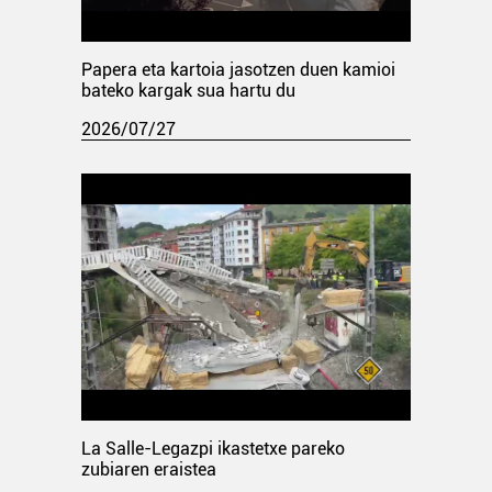
Papera eta kartoia jasotzen duen kamioi
bateko kargak sua hartu du
2026/07/27
La Salle-Legazpi ikastetxe pareko
zubiaren eraistea