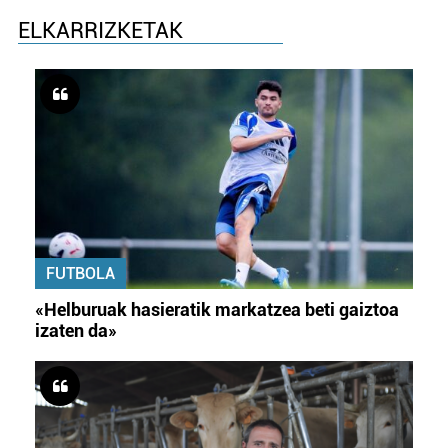
ELKARRIZKETAK
FUTBOLA
«Helburuak hasieratik markatzea beti gaiztoa
izaten da»