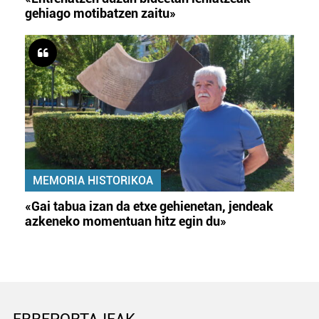
gehiago motibatzen zaitu»
MEMORIA HISTORIKOA
«Gai tabua izan da etxe gehienetan, jendeak
azkeneko momentuan hitz egin du»