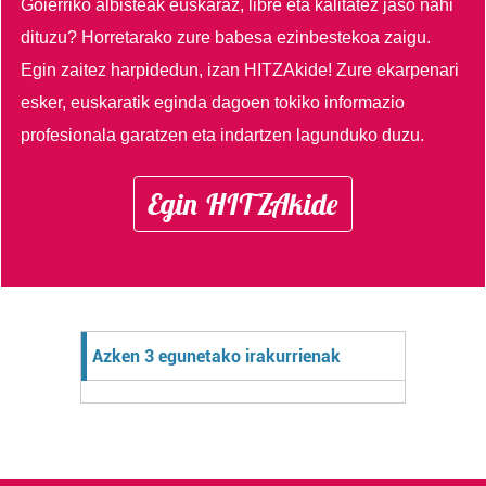
Goierriko albisteak euskaraz, libre eta kalitatez jaso nahi
dituzu?
Horretarako zure babesa ezinbestekoa zaigu.
Egin zaitez harpidedun, izan HITZAkide!
Zure ekarpenari
esker, euskaratik eginda dagoen tokiko informazio
profesionala garatzen eta indartzen lagunduko duzu.
Egin HITZAkide
Azken 3 egunetako irakurrienak