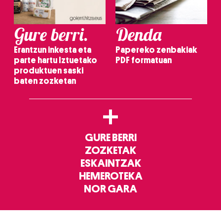
Gure berri.
Denda
Erantzun inkesta eta
Papereko zenbakiak
parte hartu Iztuetako
PDF formatuan
produktuen saski
baten zozketan
+
GURE BERRI
ZOZKETAK
ESKAINTZAK
HEMEROTEKA
NOR GARA