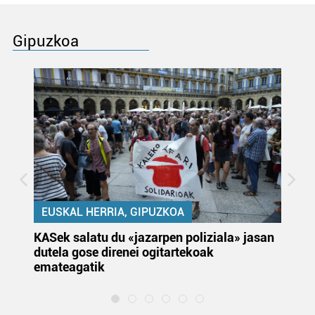
Gipuzkoa
EUSKAL HERRIA, GIPUZKOA
KASek salatu du «jazarpen poliziala» jasan
Pa
dutela gose direnei ogitartekoak
da
emateagatik
«s