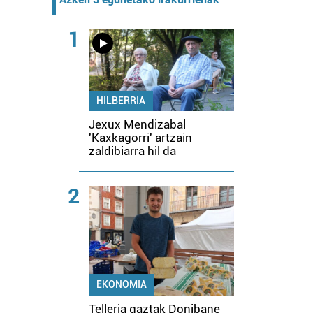
1
HILBERRIA
Jexux Mendizabal
'Kaxkagorri' artzain
zaldibiarra hil da
2
EKONOMIA
Telleria gaztak Donibane