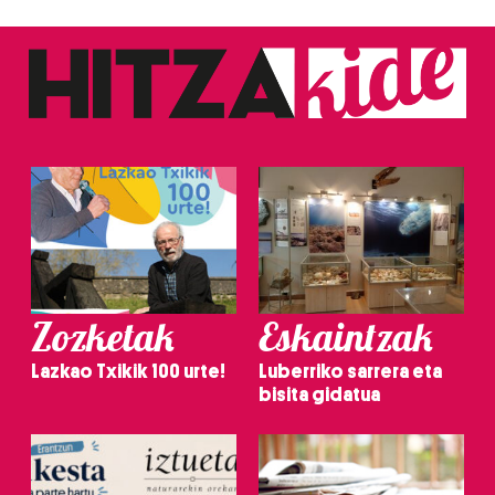
Zozketak
Eskaintzak
Lazkao Txikik 100 urte!
Luberriko sarrera eta
bisita gidatua