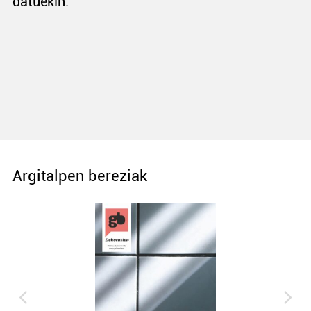
datuekin.
Argitalpen bereziak