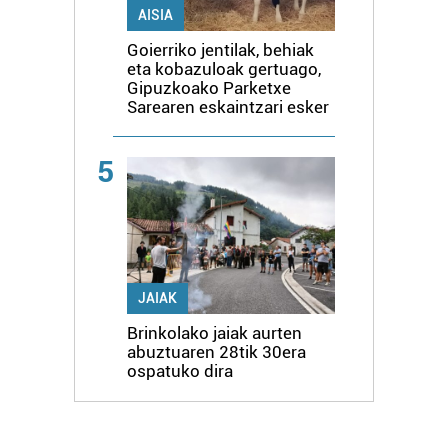
AISIA
Goierriko jentilak, behiak
eta kobazuloak gertuago,
Gipuzkoako Parketxe
Sarearen eskaintzari esker
5
JAIAK
Brinkolako jaiak aurten
abuztuaren 28tik 30era
ospatuko dira