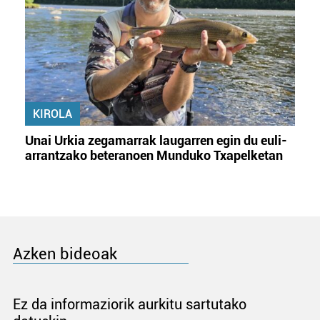
KIROLA
Unai Urkia zegamarrak laugarren egin du euli-
arrantzako beteranoen Munduko Txapelketan
Azken bideoak
Ez da informaziorik aurkitu sartutako