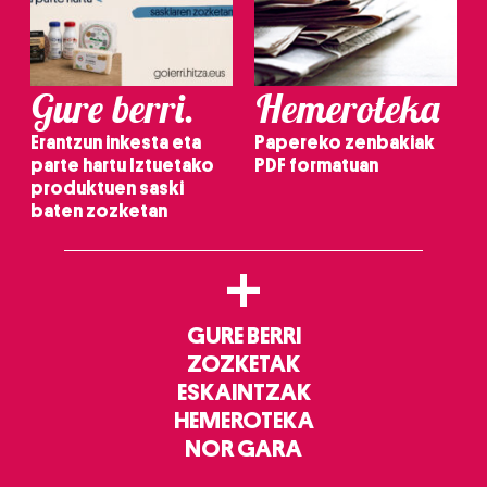
Gure berri.
Hemeroteka
Erantzun inkesta eta
Papereko zenbakiak
parte hartu Iztuetako
PDF formatuan
produktuen saski
baten zozketan
+
GURE BERRI
ZOZKETAK
ESKAINTZAK
HEMEROTEKA
NOR GARA