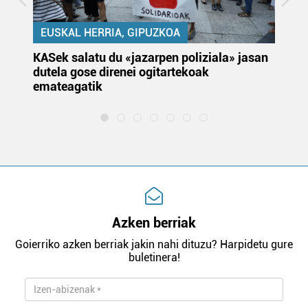
EUSKAL HERRIA, GIPUZKOA
KASek salatu du «jazarpen poliziala» jasan
Pa
dutela gose direnei ogitartekoak
da
emateagatik
«s
Azken berriak
Goierriko azken berriak jakin nahi dituzu? Harpidetu gure
buletinera!