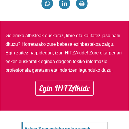
Goierriko albisteak euskaraz, libre eta kalitatez jaso nahi
dituzu?
Horretarako zure babesa ezinbestekoa zaigu.
Egin zaitez harpidedun, izan HITZAkide!
Zure ekarpenari
esker, euskaratik eginda dagoen tokiko informazio
profesionala garatzen eta indartzen lagunduko duzu.
Egin HITZAkide
Azken 3 egunetako irakurrienak