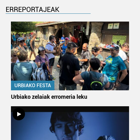
Bazkide batzuek ez dizute baimenik eskatzen, eta beren
ERREPORTAJEAK
interes komertzial legitimoetan babesten dira. Ikusi gure
bazkideen zerrenda, beren ustez zein helburutarako
duten interes legitimoa eta horren aurka nola egin
dezakezun ikusteko.
Lortu zure datu pertsonalak prozesatzeko moduari
buruzko informazio gehiago eta ezarri zure lehentasunak
datuen atalean. Edozein unetan alda edo ken dezakezu
zure baimena Cookieen adierazpenean.
URBIAKO FESTA
Webgune honek cookie propioak eta hirugarrenen cookie-
fitxategiak erabiltzen ditu. Zure esperientzia eta
Urbiako zelaiak erromeria leku
zerbitzuak hobetzeko asmoz, cookie teknologiaz
baliatzen gara. Ohar hau onartuz gero, teknologia hori
erabiltzeko baimen esplizitua ematen diguzu.
Gehiago
irakurri