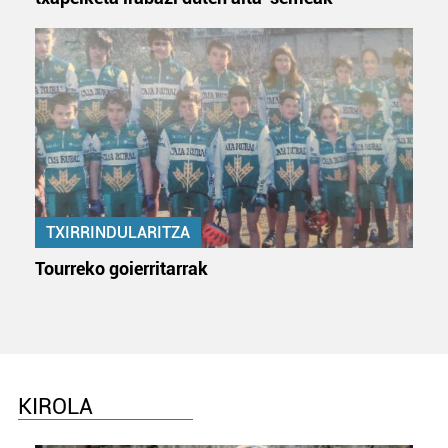
TXIRRINDULARITZA
Tourreko goierritarrak
KIROLA