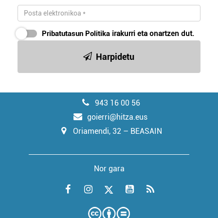
Pribatutasun Politika
irakurri eta onartzen dut.
Harpidetu
943 16 00 56
goierri@hitza.eus
Oriamendi, 32 – BEASAIN
Nor gara