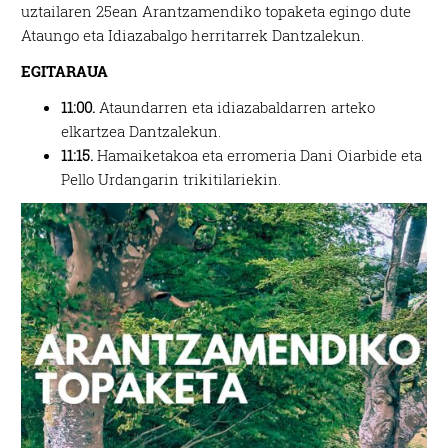
uztailaren 25ean Arantzamendiko topaketa egingo dute
Ataungo eta Idiazabalgo herritarrek Dantzalekun.
EGITARAUA
11:00.
Ataundarren eta idiazabaldarren arteko
elkartzea Dantzalekun.
11:15.
Hamaiketakoa eta erromeria Dani Oiarbide eta
Pello Urdangarin trikitilariekin.