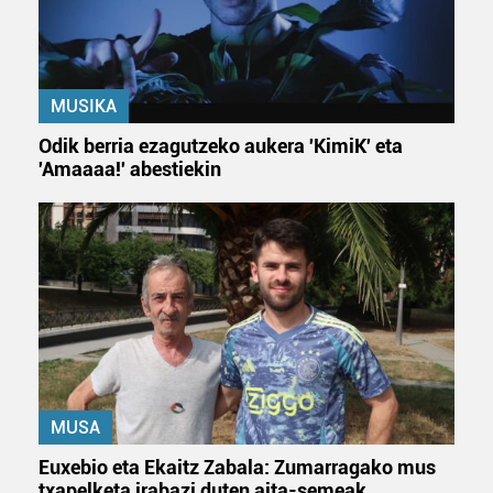
MUSIKA
Odik berria ezagutzeko aukera 'KimiK' eta
'Amaaaa!' abestiekin
MUSA
Euxebio eta Ekaitz Zabala: Zumarragako mus
txapelketa irabazi duten aita-semeak