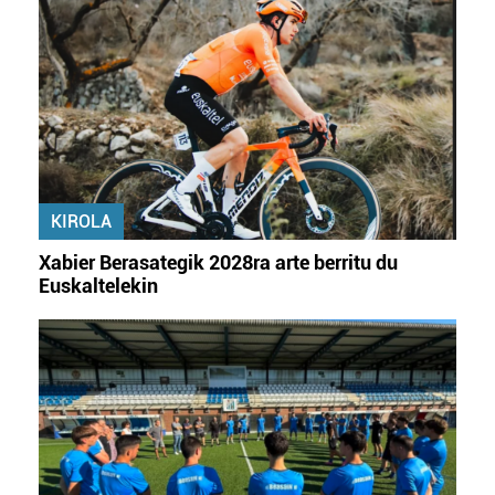
KIROLA
Xabier Berasategik 2028ra arte berritu du
Euskaltelekin