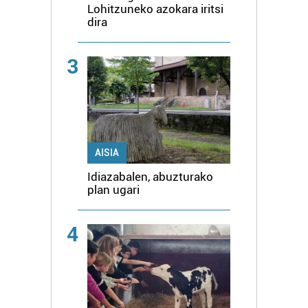
Lohitzuneko azokara iritsi
dira
3
AISIA
Idiazabalen, abuzturako
plan ugari
4