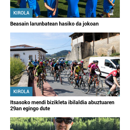
KIROLA
Beasain larunbatean hasiko da jokoan
KIROLA
Itsasoko mendi bizikleta ibilaldia abuztuaren
29an egingo dute