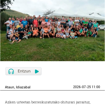
Ataun
, Idiazabal
2026-07-25 11:00
Azken urteetan berreskuratutako ohiturari jarraituz,