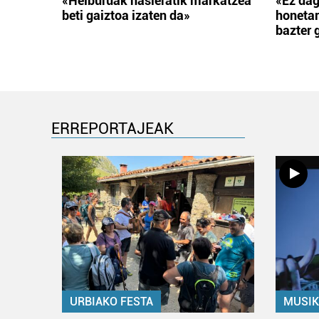
«Helburuak hasieratik markatzea
«Ez dag
beti gaiztoa izaten da»
honetar
bazter 
ERREPORTAJEAK
URBIAKO FESTA
MUSIK