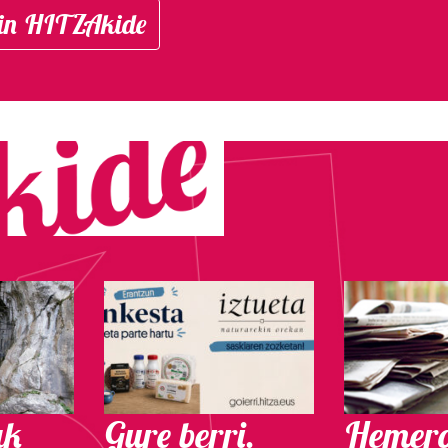
in HITZAkide
ak
Gure berri.
Hemero