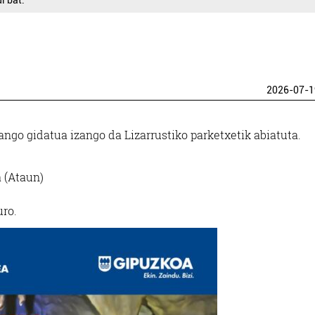
i bat.
2026-07-1
ango gidatua izango da Lizarrustiko parketxetik abiatuta.
 (Ataun)
uro.