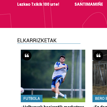
Lazkao Txikik 100 urte!
SANTIMAMIÑE
ELKARRIZKETAK
FUTBOLA
BERO 