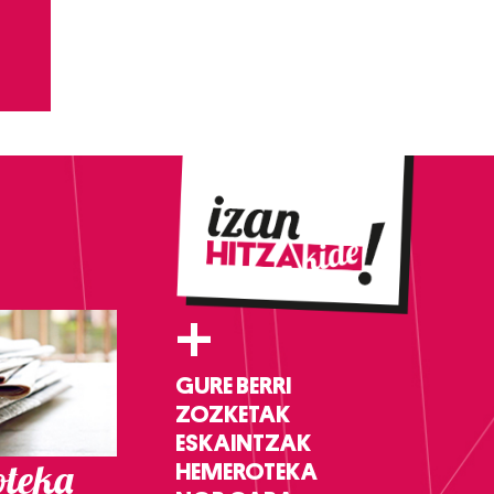
+
GURE BERRI
ZOZKETAK
ESKAINTZAK
teka
HEMEROTEKA