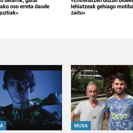
o belarrik; garai
«Entrenatzen duzun bidee
ako oso erreta daude
lehiatzeak gehiago motib
guztiak»
zaitu»
A
MUSA