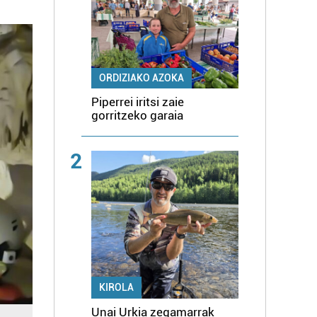
ORDIZIAKO AZOKA
Piperrei iritsi zaie
gorritzeko garaia
2
KIROLA
Unai Urkia zegamarrak