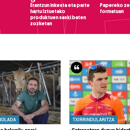
Erantzun inkesta eta parte
Papereko ze
hartu Iztuetako
formatuan
produktuen saski baten
zozketan
BOLADA
TXIRRINDULARITZA