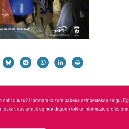
so nahi dituzu?
Horretarako zure babesa ezinbestekoa zaigu. Eg
i esker, euskaratik eginda dagoen tokiko informazio profesiona