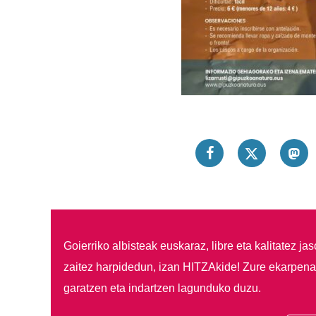
Goierriko albisteak euskaraz, libre eta kalitatez ja
zaitez harpidedun, izan HITZAkide!
Zure ekarpenar
garatzen eta indartzen lagunduko duzu.