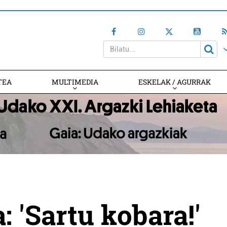
TEA
MULTIMEDIA
ESKELAK / AGURRAK
 'Sartu kobara!'