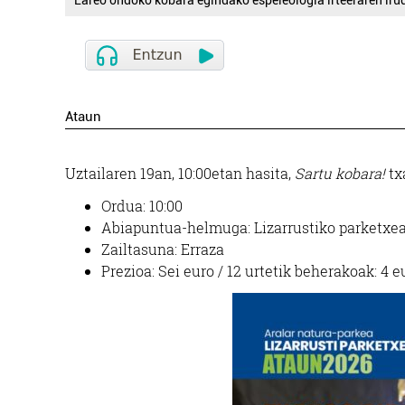
Lareo ondoko kobara egindako espeleologia irteeraren irud
Ataun
Uztailaren 19an, 10:00etan hasita,
Sartu kobara!
tx
Ordua: 10:00
Abiapuntua-helmuga: Lizarrustiko parketxea
Zailtasuna: Erraza
Prezioa: Sei euro / 12 urtetik beherakoak: 4 e