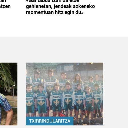
tan
«Gai tabua izan da etxe
atzen
gehienetan, jendeak azkeneko
momentuan hitz egin du»
TXIRRINDULARITZA