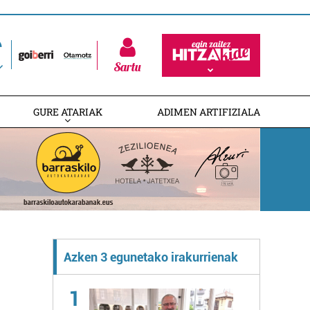
Sartu
GURE ATARIAK
ADIMEN ARTIFIZIALA
Azken 3 egunetako irakurrienak
1