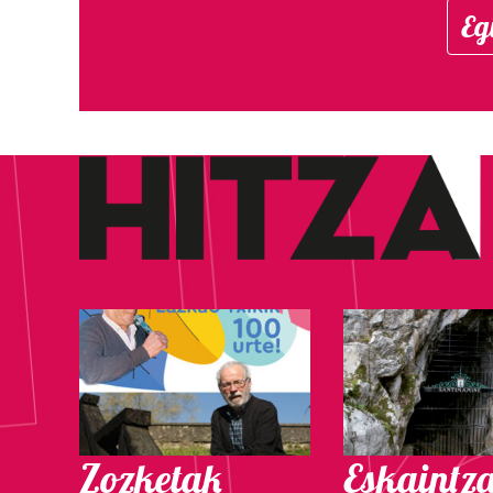
Eg
Zozketak
Eskaintz