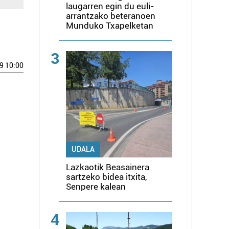
laugarren egin du euli-
arrantzako beteranoen
Munduko Txapelketan
3
9 10:00
UDALA
Lazkaotik Beasainera
sartzeko bidea itxita,
Senpere kalean
4