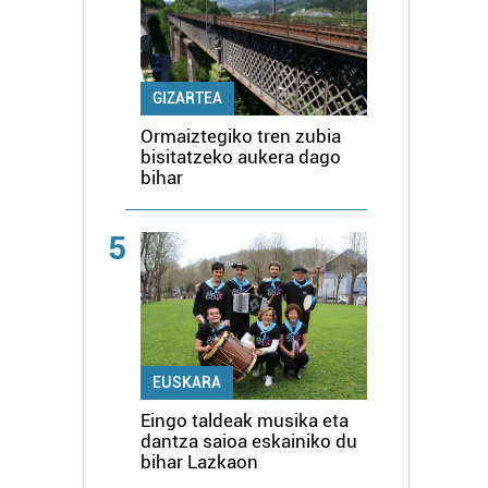
GIZARTEA
Ormaiztegiko tren zubia
bisitatzeko aukera dago
bihar
5
EUSKARA
Eingo taldeak musika eta
dantza saioa eskainiko du
bihar Lazkaon