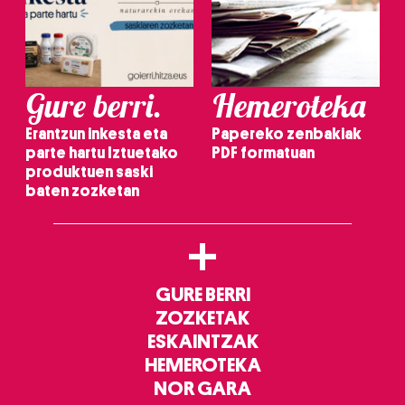
Gure berri.
Hemeroteka
Erantzun inkesta eta
Papereko zenbakiak
parte hartu Iztuetako
PDF formatuan
produktuen saski
baten zozketan
+
GURE BERRI
ZOZKETAK
ESKAINTZAK
HEMEROTEKA
NOR GARA