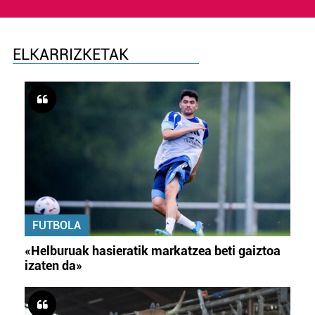
ELKARRIZKETAK
FUTBOLA
«Helburuak hasieratik markatzea beti gaiztoa
izaten da»