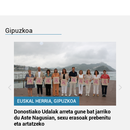
Gipuzkoa
EUSKAL HERRIA, GIPUZKOA
Donostiako Udalak arreta gune bat jarriko
Ur
du Aste Nagusian, sexu erasoak prebenitu
es
eta artatzeko
lu