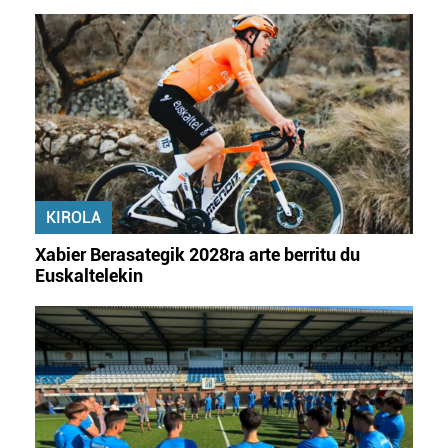
KIROLA
Xabier Berasategik 2028ra arte berritu du
Euskaltelekin