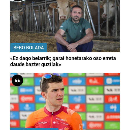
BERO BOLADA
«Ez dago belarrik; garai honetarako oso erreta
daude bazter guztiak»