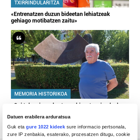
TXIRRINDULARITZA
«Entrenatzen duzun bideetan lehiatzeak
gehiago motibatzen zaitu»
MEMORIA HISTORIKOA
«Gai tabua izan da etxe gehienetan, jendeak
azkeneko momentuan hitz egin du»
Datuen erabilera arduratsua
Guk eta
gure 1022 kideek
sure informacio pertsonala,
zure IP zenbakia, esaterako, prozesatzen ditugu, cookie