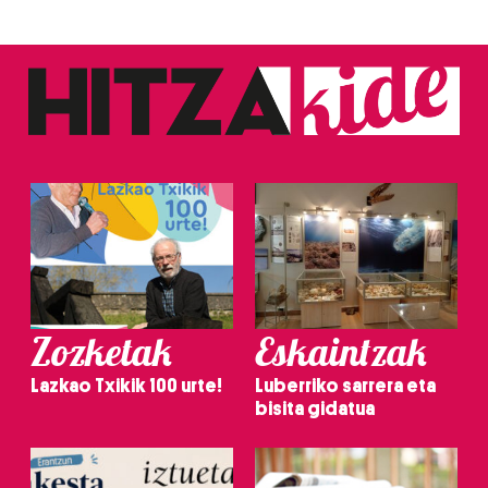
Zozketak
Eskaintzak
Lazkao Txikik 100 urte!
Luberriko sarrera eta
bisita gidatua