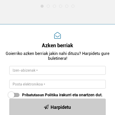
Azken berriak
Goierriko azken berriak jakin nahi dituzu? Harpidetu gure
buletinera!
Pribatutasun Politika
irakurri eta onartzen dut.
Harpidetu