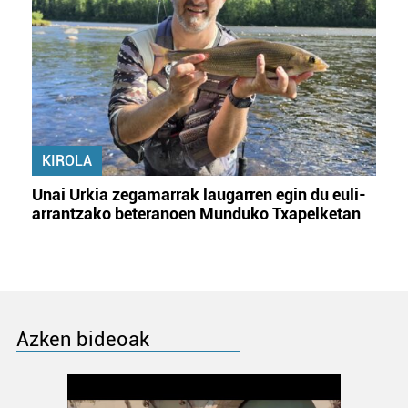
KIROLA
Unai Urkia zegamarrak laugarren egin du euli-
arrantzako beteranoen Munduko Txapelketan
Azken bideoak