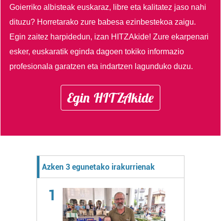
Goierriko albisteak euskaraz, libre eta kalitatez jaso nahi
dituzu?
Horretarako zure babesa ezinbestekoa zaigu.
Egin zaitez harpidedun, izan HITZAkide!
Zure ekarpenari
esker, euskaratik eginda dagoen tokiko informazio
profesionala garatzen eta indartzen lagunduko duzu.
Egin HITZAkide
Azken 3 egunetako irakurrienak
1