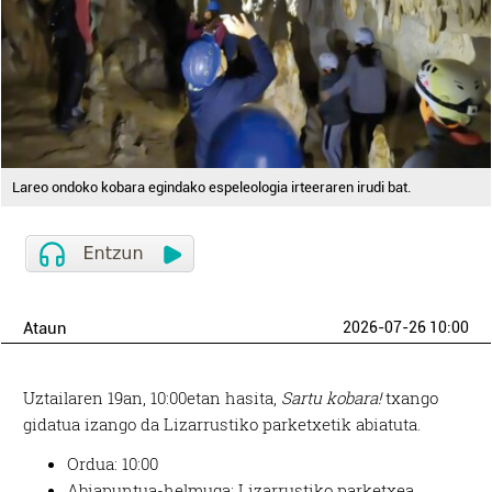
Lareo ondoko kobara egindako espeleologia irteeraren irudi bat.
Ataun
2026-07-26 10:00
Uztailaren 19an, 10:00etan hasita,
Sartu kobara!
txango
gidatua izango da Lizarrustiko parketxetik abiatuta.
Ordua: 10:00
Abiapuntua-helmuga: Lizarrustiko parketxea