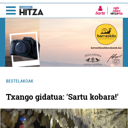
Sartu
BESTELAKOAK
Txango gidatua: 'Sartu kobara!'