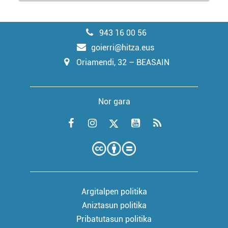
943 16 00 56
goierri@hitza.eus
Oriamendi, 32 – BEASAIN
Nor gara
Argitalpen politika
Aniztasun politika
Pribatutasun politika