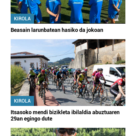
KIROLA
Beasain larunbatean hasiko da jokoan
KIROLA
Itsasoko mendi bizikleta ibilaldia abuztuaren
29an egingo dute