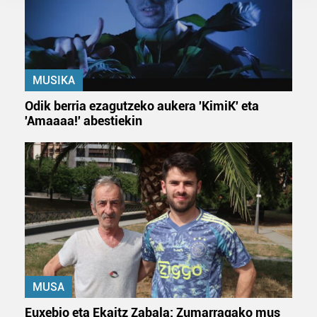
prozesatzen ditugu, zure IP zenbakia, besteak beste,
teknologia erabiliz, cookieak adibidez, iragarki eta eduki
pertsonalizatuak eskaintzeko, iragarkiak eta edukia
neurtzeko, jendeari buruzko informazioa biltzeko eta
MUSIKA
produktuak garatzeko. Zure datuak nork eta zertarako
erabiltzen dituen hauta dezakezu.
Odik berria ezagutzeko aukera 'KimiK' eta
'Amaaaa!' abestiekin
Bazkide batzuek ez dizute baimenik eskatzen, eta beren
interes komertzial legitimoetan babesten dira. Ikusi gure
bazkideen zerrenda, beren ustez zein helburutarako
duten interes legitimoa eta horren aurka nola egin
dezakezun ikusteko.
Lortu zure datu pertsonalak prozesatzeko moduari
buruzko informazio gehiago eta ezarri zure lehentasunak
datuen atalean. Edozein unetan alda edo ken dezakezu
zure baimena Cookieen adierazpenean.
MUSA
Euxebio eta Ekaitz Zabala: Zumarragako mus