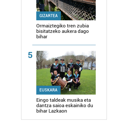
GIZARTEA
Ormaiztegiko tren zubia
bisitatzeko aukera dago
bihar
5
EUSKARA
Eingo taldeak musika eta
dantza saioa eskainiko du
bihar Lazkaon