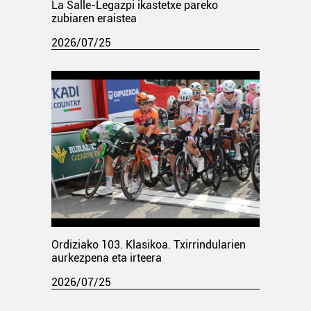
La Salle-Legazpi ikastetxe pareko
zubiaren eraistea
2026/07/25
Ordiziako 103. Klasikoa. Txirrindularien
aurkezpena eta irteera
2026/07/25