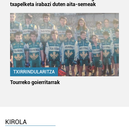
Webgune honek cookie propioak eta hirugarrenen cookie-
txapelketa irabazi duten aita-semeak
fitxategiak erabiltzen ditu. Zure esperientzia eta
zerbitzuak hobetzeko asmoz, cookie teknologiaz
baliatzen gara. Ohar hau onartuz gero, teknologia hori
erabiltzeko baimen esplizitua ematen diguzu.
Gehiago
irakurri
TXIRRINDULARITZA
Tourreko goierritarrak
KIROLA