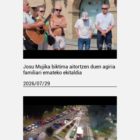
Josu Mujika biktima aitortzen duen agiria
familiari emateko ekitaldia
2026/07/29