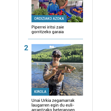
ORDIZIAKO AZOKA
Piperrei iritsi zaie
gorritzeko garaia
2
KIROLA
Unai Urkia zegamarrak
laugarren egin du euli-
arrantzako beteranoen