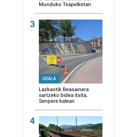
Munduko Txapelketan
3
UDALA
Lazkaotik Beasainera
sartzeko bidea itxita,
Senpere kalean
4