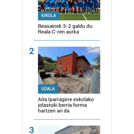
KIROLA
Beasainek 3-2 galdu du
Reala C-ren aurka
2
UDALA
Aita Iparragirre eskolako
jolastoki berria forma
hartzen ari da
3