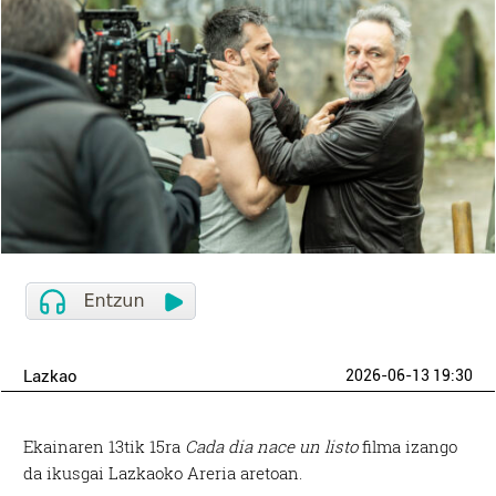
Lazkao
2026-06-13 19:30
Ekainaren 13tik 15ra
Cada dia nace un listo
filma izango
da ikusgai Lazkaoko Areria aretoan.