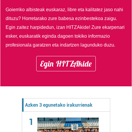
Goierriko albisteak euskaraz, libre eta kalitatez jaso nahi
dituzu?
Horretarako zure babesa ezinbestekoa zaigu.
Egin zaitez harpidedun, izan HITZAkide!
Zure ekarpenari
esker, euskaratik eginda dagoen tokiko informazio
profesionala garatzen eta indartzen lagunduko duzu.
Egin HITZAkide
Azken 3 egunetako irakurrienak
1