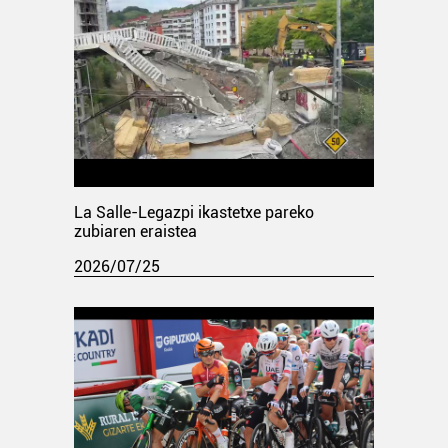
La Salle-Legazpi ikastetxe pareko
zubiaren eraistea
2026/07/25