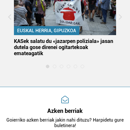
EUSKAL HERRIA, GIPUZKOA
KASek salatu du «jazarpen poliziala» jasan
Pa
dutela gose direnei ogitartekoak
da
emateagatik
«s
Azken berriak
Goierriko azken berriak jakin nahi dituzu? Harpidetu gure
buletinera!