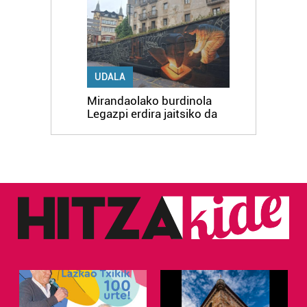
UDALA
Mirandaolako burdinola
Legazpi erdira jaitsiko da