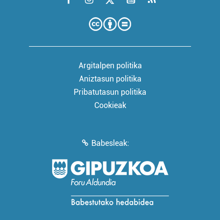
Argitalpen politika
Aniztasun politika
Pribatutasun politika
Cookieak
Babesleak: