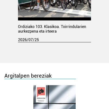
Ordiziako 103. Klasikoa. Txirrindularien
aurkezpena eta irteera
2026/07/25
Argitalpen bereziak