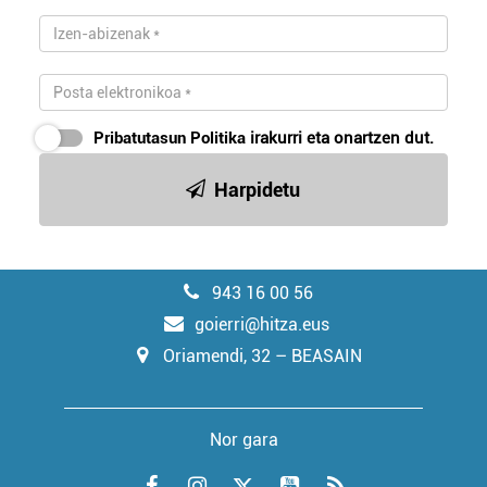
Pribatutasun Politika
irakurri eta onartzen dut.
Harpidetu
943 16 00 56
goierri@hitza.eus
Oriamendi, 32 – BEASAIN
Nor gara