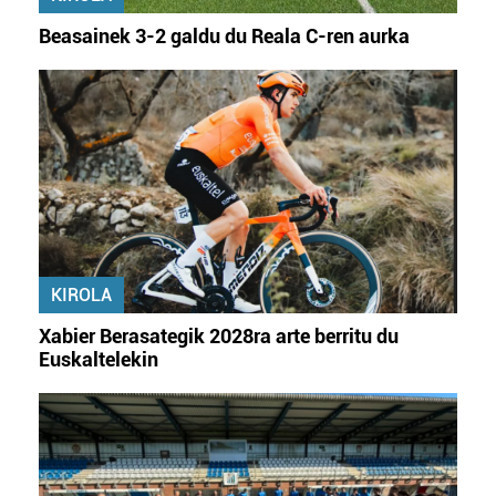
irakurri
Beasainek 3-2 galdu du Reala C-ren aurka
KIROLA
Xabier Berasategik 2028ra arte berritu du
Euskaltelekin