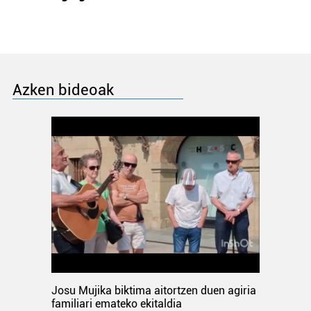
Azken bideoak
Josu Mujika biktima aitortzen duen agiria
familiari emateko ekitaldia