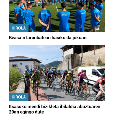
KIROLA
Beasain larunbatean hasiko da jokoan
KIROLA
Itsasoko mendi bizikleta ibilaldia abuztuaren
29an egingo dute