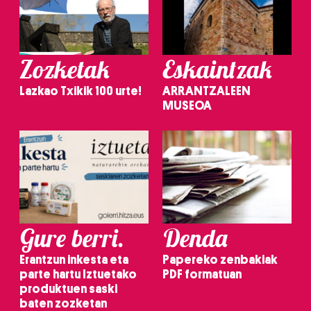
Zozketak
Eskaintzak
Lazkao Txikik 100 urte!
ARRANTZALEEN
MUSEOA
Gure berri.
Denda
Erantzun inkesta eta
Papereko zenbakiak
parte hartu Iztuetako
PDF formatuan
produktuen saski
baten zozketan