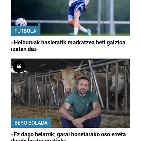
FUTBOLA
«Helburuak hasieratik markatzea beti gaiztoa
izaten da»
BERO BOLADA
«Ez dago belarrik; garai honetarako oso erreta
daude bazter guztiak»