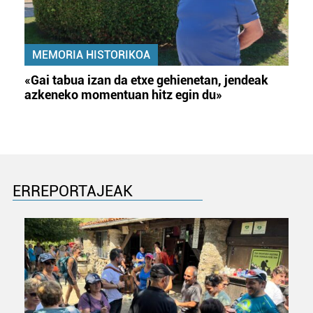
MEMORIA HISTORIKOA
«Gai tabua izan da etxe gehienetan, jendeak
azkeneko momentuan hitz egin du»
ERREPORTAJEAK