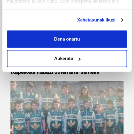
hautatzeko aukera duzu. Zure onespena aldatzen edo
deuseztatzen ahal duzu edozein momentutan, Cookie
deklaraziotik edo Privacy triggerean klikatuz.
Xehetasunak ikusi
If you allow, we would also like to:
Collect information about your geographical
Dena onartu
location which can be accurate to within several
meters
MUSA
Aukeratu
Identify your device by actively scanning it for
Euxebio eta Ekaitz Zabala: Zumarragako mus
specific characteristics (fingerprinting)
txapelketa irabazi duten aita-semeak
Find out more about how your personal data is processed
and set your preferences in the
details section
.
Guk eta gure bazkideek zure datu pertsonalak
prozesatzen ditugu, zure IP zenbakia, besteak beste,
teknologia erabiliz, cookieak adibidez, iragarki eta eduki
pertsonalizatuak eskaintzeko, iragarkiak eta edukia
neurtzeko, jendeari buruzko informazioa biltzeko eta
produktuak garatzeko. Zure datuak nork eta zertarako