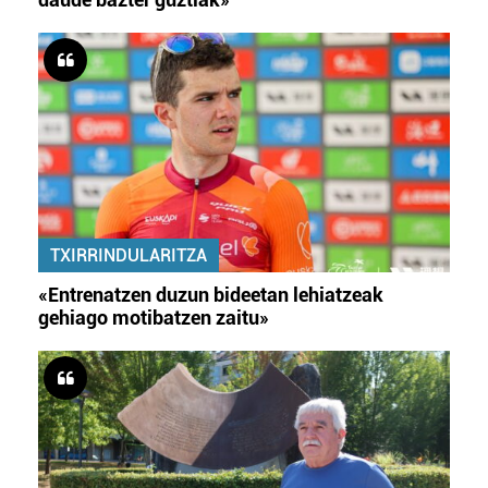
TXIRRINDULARITZA
«Entrenatzen duzun bideetan lehiatzeak
gehiago motibatzen zaitu»