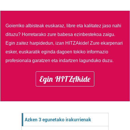
Goierriko albisteak euskaraz, libre eta kalitatez jaso nahi
dituzu?
Horretarako zure babesa ezinbestekoa zaigu.
Egin zaitez harpidedun, izan HITZAkide!
Zure ekarpenari
esker, euskaratik eginda dagoen tokiko informazio
profesionala garatzen eta indartzen lagunduko duzu.
Egin HITZAkide
Azken 3 egunetako irakurrienak