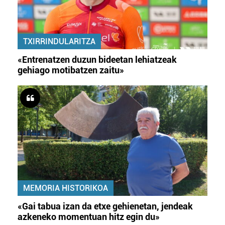
TXIRRINDULARITZA
«Entrenatzen duzun bideetan lehiatzeak
gehiago motibatzen zaitu»
MEMORIA HISTORIKOA
«Gai tabua izan da etxe gehienetan, jendeak
azkeneko momentuan hitz egin du»