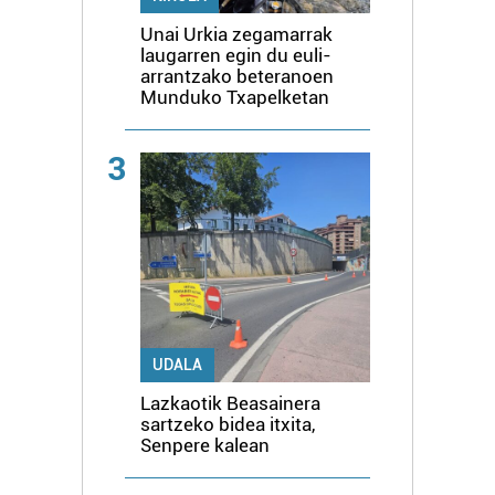
Unai Urkia zegamarrak
laugarren egin du euli-
arrantzako beteranoen
Munduko Txapelketan
3
UDALA
Lazkaotik Beasainera
sartzeko bidea itxita,
Senpere kalean