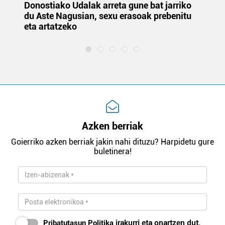
Donostiako Udalak arreta gune bat jarriko
Ur
du Aste Nagusian, sexu erasoak prebenitu
es
eta artatzeko
lu
Azken berriak
Goierriko azken berriak jakin nahi dituzu? Harpidetu gure
buletinera!
Pribatutasun Politika
irakurri eta onartzen dut.