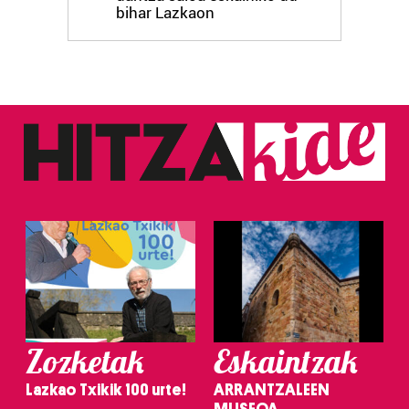
bihar Lazkaon
Zozketak
Eskaintzak
Lazkao Txikik 100 urte!
ARRANTZALEEN