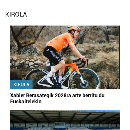
KIROLA
KIROLA
Xabier Berasategik 2028ra arte berritu du
Euskaltelekin