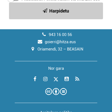
Harpidetu
943 16 00 56
goierri@hitza.eus
Oriamendi, 32 – BEASAIN
Nor gara