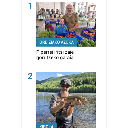
1
ORDIZIAKO AZOKA
Piperrei iritsi zaie
gorritzeko garaia
2
KIROLA