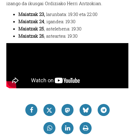
izango da ikusgai Ordiziako Herri Antzokian.
Maiatzak 23,
larunbata: 19:30 eta 22:00
Maiatzak 24
, igandea: 19:30
Maiatzak 25
, astelehena: 19:30
Maiatzak 26
, asteartea: 19:30