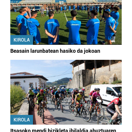
KIROLA
Beasain larunbatean hasiko da jokoan
KIROLA
Itsasoko mendi bizikleta ibilaldia abuztuaren