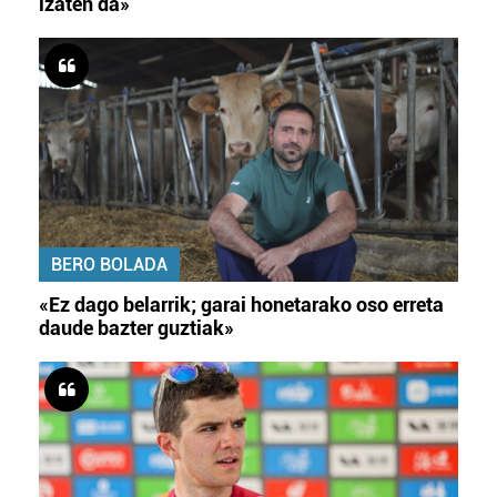
izaten da»
BERO BOLADA
«Ez dago belarrik; garai honetarako oso erreta
daude bazter guztiak»