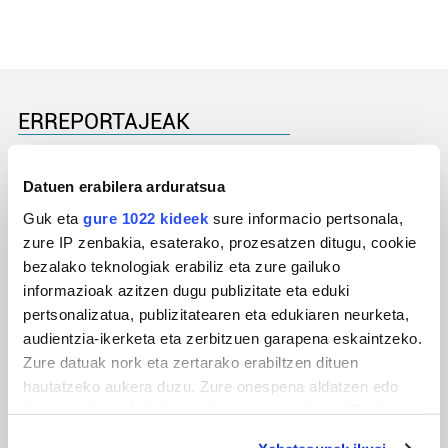
ERREPORTAJEAK
Datuen erabilera arduratsua
Guk eta
gure 1022 kideek
sure informacio pertsonala,
zure IP zenbakia, esaterako, prozesatzen ditugu, cookie
bezalako teknologiak erabiliz eta zure gailuko
informazioak azitzen dugu publizitate eta eduki
pertsonalizatua, publizitatearen eta edukiaren neurketa,
audientzia-ikerketa eta zerbitzuen garapena eskaintzeko.
Zure datuak nork eta zertarako erabiltzen dituen
URBIAKO FESTA
hautatzeko aukera duzu. Zure onespena aldatzen edo
Urbiako zelaiak erromeria leku
deuseztatzen ahal duzu edozein momentutan, Cookie
deklaraziotik edo Privacy triggerean klikatuz.