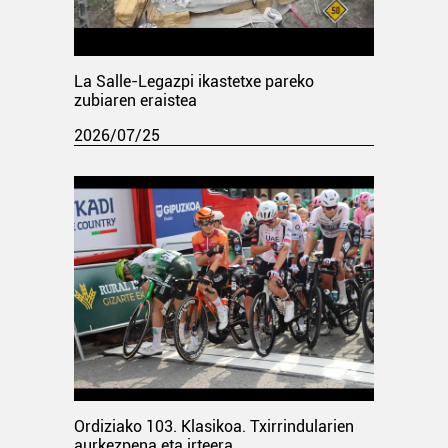
La Salle-Legazpi ikastetxe pareko
zubiaren eraistea
2026/07/25
Ordiziako 103. Klasikoa. Txirrindularien
aurkezpena eta irteera