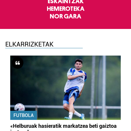
ESKAINTZAK
HEMEROTEKA
NOR GARA
ELKARRIZKETAK
FUTBOLA
«Helburuak hasieratik markatzea beti gaiztoa