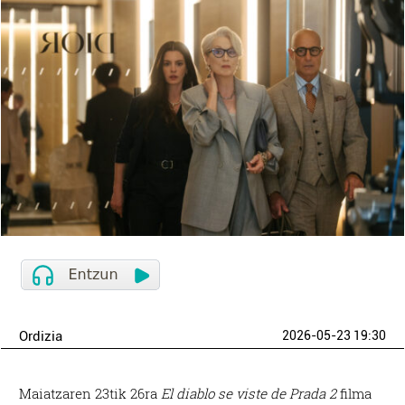
Ordizia
2026-05-23 19:30
Maiatzaren 23tik 26ra
El diablo se viste de Prada 2
filma