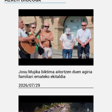
Josu Mujika biktima aitortzen duen agiria
familiari emateko ekitaldia
2026/07/29