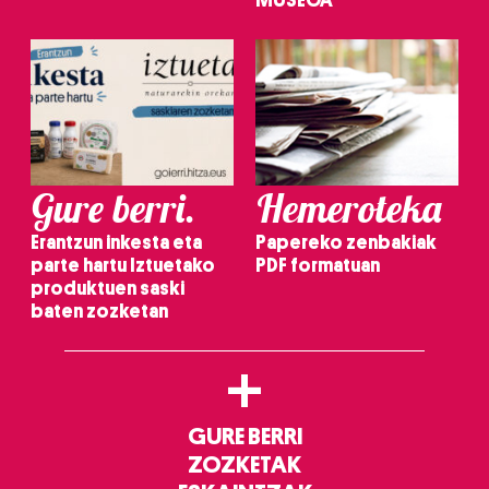
MUSEOA
Gure berri.
Hemeroteka
Erantzun inkesta eta
Papereko zenbakiak
parte hartu Iztuetako
PDF formatuan
produktuen saski
baten zozketan
+
GURE BERRI
ZOZKETAK