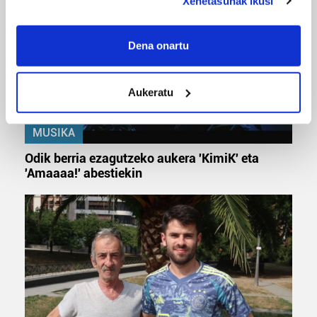
Xehetasunak ikusi
If you allow, we would also like to:
Collect information about your geographical
Dena onartu
location which can be accurate to within several
meters
Aukeratu
Identify your device by actively scanning it for
specific characteristics (fingerprinting)
Find out more about how your personal data is processed
MUSIKA
and set your preferences in the
details section
.
Odik berria ezagutzeko aukera 'KimiK' eta
'Amaaaa!' abestiekin
Guk eta gure bazkideek zure datu pertsonalak
prozesatzen ditugu, zure IP zenbakia, besteak beste,
teknologia erabiliz, cookieak adibidez, iragarki eta eduki
pertsonalizatuak eskaintzeko, iragarkiak eta edukia
neurtzeko, jendeari buruzko informazioa biltzeko eta
produktuak garatzeko. Zure datuak nork eta zertarako
erabiltzen dituen hauta dezakezu.