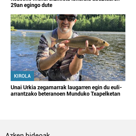
29an egingo dute
KIROLA
Unai Urkia zegamarrak laugarren egin du euli-
arrantzako beteranoen Munduko Txapelketan
Azken bideoak