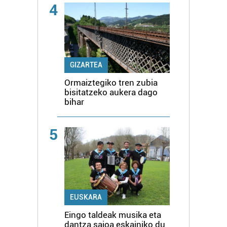
4
GIZARTEA
Ormaiztegiko tren zubia
bisitatzeko aukera dago
bihar
5
EUSKARA
Eingo taldeak musika eta
dantza saioa eskainiko du