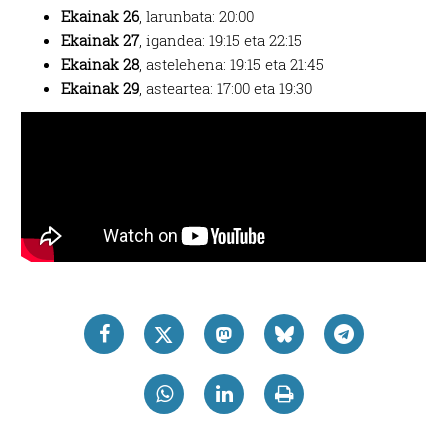
Ekainak 26
, larunbata: 20:00
Ekainak 27
, igandea: 19:15 eta 22:15
Ekainak 28
, astelehena: 19:15 eta 21:45
Ekainak 29
, asteartea: 17:00 eta 19:30