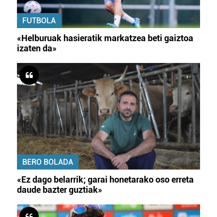
FUTBOLA
«Helburuak hasieratik markatzea beti gaiztoa
izaten da»
BERO BOLADA
«Ez dago belarrik; garai honetarako oso erreta
daude bazter guztiak»