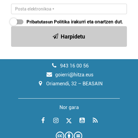
Pribatutasun Politika
irakurri eta onartzen dut.
Harpidetu
943 16 00 56
goierri@hitza.eus
Oriamendi, 32 – BEASAIN
Nor gara