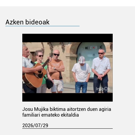
Azken bideoak
Josu Mujika biktima aitortzen duen agiria
familiari emateko ekitaldia
2026/07/29