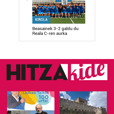
KIROLA
Beasainek 3-2 galdu du
Reala C-ren aurka