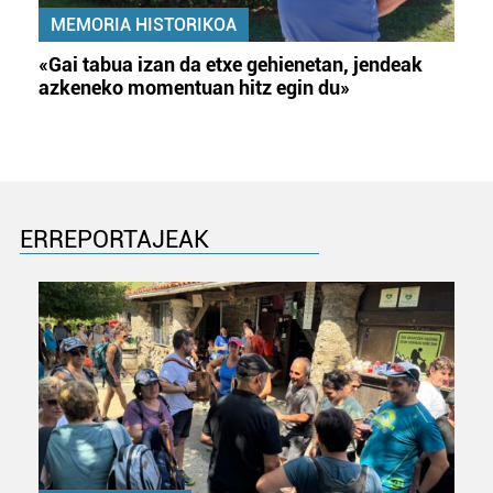
MEMORIA HISTORIKOA
«Gai tabua izan da etxe gehienetan, jendeak
azkeneko momentuan hitz egin du»
ERREPORTAJEAK