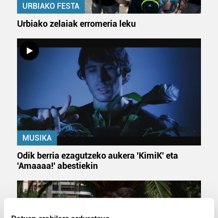
URBIAKO FESTA
Urbiako zelaiak erromeria leku
MUSIKA
Odik berria ezagutzeko aukera 'KimiK' eta
'Amaaaa!' abestiekin
Datuen erabilera arduratsua