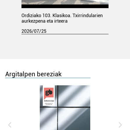
Ordiziako 103. Klasikoa. Txirrindularien
aurkezpena eta irteera
2026/07/25
Argitalpen bereziak