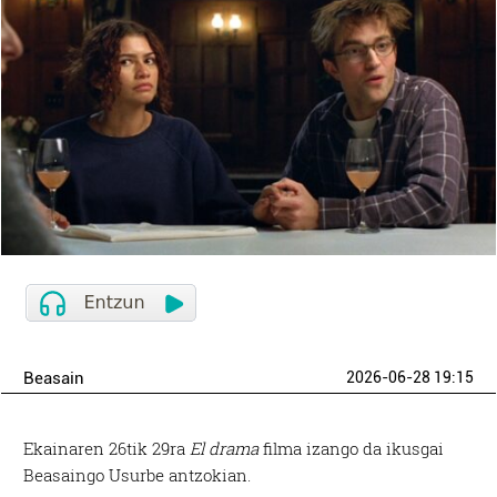
Beasain
2026-06-28 19:15
Ekainaren 26tik 29ra
El drama
filma izango da ikusgai
Beasaingo Usurbe antzokian.