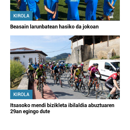
KIROLA
Beasain larunbatean hasiko da jokoan
KIROLA
Itsasoko mendi bizikleta ibilaldia abuztuaren
29an egingo dute