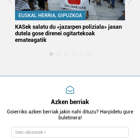
EUSKAL HERRIA, GIPUZKOA
KASek salatu du «jazarpen poliziala» jasan
Pa
dutela gose direnei ogitartekoak
da
emateagatik
«s
Azken berriak
Goierriko azken berriak jakin nahi dituzu? Harpidetu gure
buletinera!