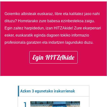
Goierriko albisteak euskaraz, libre eta kalitatez jaso nahi
dituzu?
Horretarako zure babesa ezinbestekoa zaigu.
Egin zaitez harpidedun, izan HITZAkide!
Zure ekarpenari
esker, euskaratik eginda dagoen tokiko informazio
profesionala garatzen eta indartzen lagunduko duzu.
Egin HITZAkide
Azken 3 egunetako irakurrienak
1