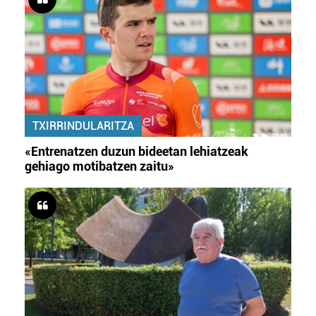
TXIRRINDULARITZA
«Entrenatzen duzun bideetan lehiatzeak
gehiago motibatzen zaitu»