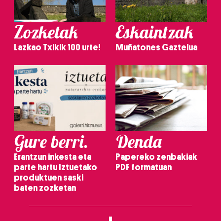
Zozketak
Eskaintzak
Lazkao Txikik 100 urte!
Muñatones Gaztelua
Gure berri.
Denda
Erantzun inkesta eta
Papereko zenbakiak
parte hartu Iztuetako
PDF formatuan
produktuen saski
baten zozketan