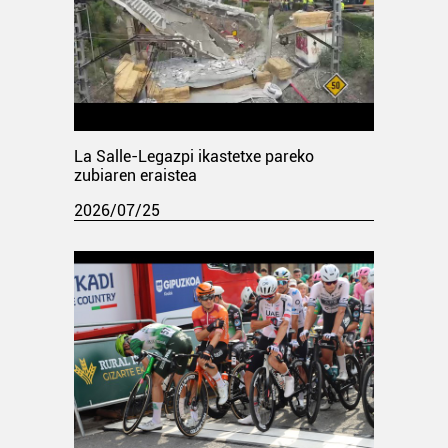
La Salle-Legazpi ikastetxe pareko
zubiaren eraistea
2026/07/25