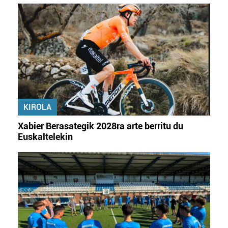
datuen atalean. Edozein unetan alda edo ken dezakezu
zure baimena Cookieen adierazpenean.
Webgune honek cookie propioak eta hirugarrenen cookie-
fitxategiak erabiltzen ditu. Zure esperientzia eta
zerbitzuak hobetzeko asmoz, cookie teknologiaz
baliatzen gara. Ohar hau onartuz gero, teknologia hori
erabiltzeko baimen esplizitua ematen diguzu.
Gehiago
irakurri
KIROLA
Xabier Berasategik 2028ra arte berritu du
Euskaltelekin