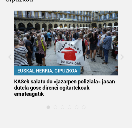
EUSKAL HERRIA, GIPUZKOA
KASek salatu du «jazarpen poliziala» jasan
Pa
dutela gose direnei ogitartekoak
da
emateagatik
«s