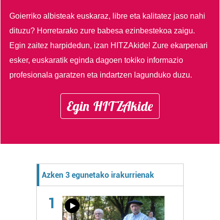
Goierriko albisteak euskaraz, libre eta kalitatez jaso nahi
dituzu?
Horretarako zure babesa ezinbestekoa zaigu.
Egin zaitez harpidedun, izan HITZAkide!
Zure ekarpenari
esker, euskaratik eginda dagoen tokiko informazio
profesionala garatzen eta indartzen lagunduko duzu.
Egin HITZAkide
Azken 3 egunetako irakurrienak
1