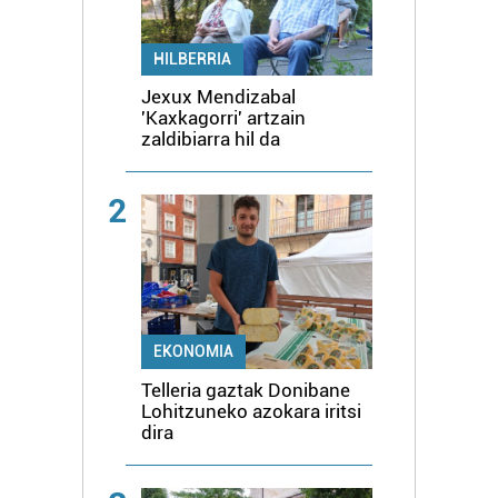
HILBERRIA
Jexux Mendizabal
'Kaxkagorri' artzain
zaldibiarra hil da
2
EKONOMIA
Telleria gaztak Donibane
Lohitzuneko azokara iritsi
dira