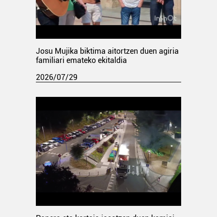
Josu Mujika biktima aitortzen duen agiria
familiari emateko ekitaldia
2026/07/29