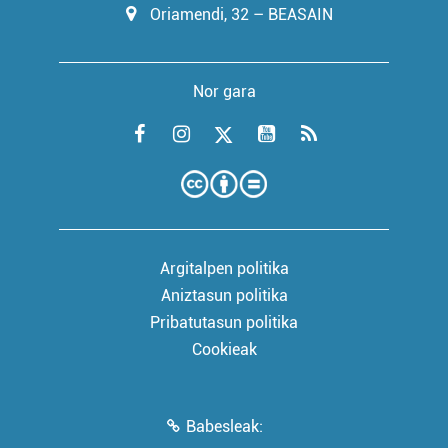
Oriamendi, 32 – BEASAIN
Nor gara
Argitalpen politika
Aniztasun politika
Pribatutasun politika
Cookieak
Babesleak: