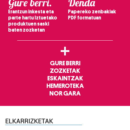
Gure berri.
Denda
Erantzun inkesta eta
Papereko zenbakiak
parte hartu Iztuetako
PDF formatuan
produktuen saski
baten zozketan
+
GURE BERRI
ZOZKETAK
ESKAINTZAK
HEMEROTEKA
NOR GARA
ELKARRIZKETAK