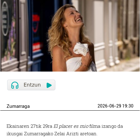
Zumarraga
2026-06-29 19:30
Ekainaren 27tik 29ra
El placer es mio
filma izango da
ikusgai Zumarragako Zelai Arizti aretoan.