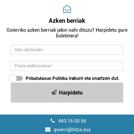
Azken berriak
Goierriko azken berriak jakin nahi dituzu? Harpidetu gure
buletinera!
Pribatutasun Politika
irakurri eta onartzen dut.
Harpidetu
943 16 00 56
goierri@hitza.eus