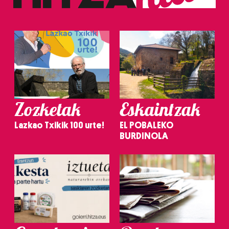
Zozketak
Eskaintzak
Lazkao Txikik 100 urte!
EL POBALEKO
BURDINOLA