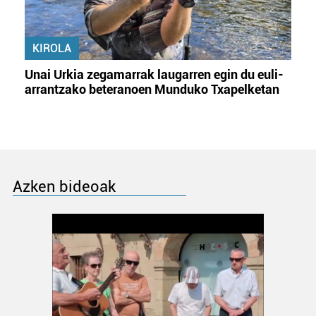
KIROLA
Unai Urkia zegamarrak laugarren egin du euli-
arrantzako beteranoen Munduko Txapelketan
Azken bideoak