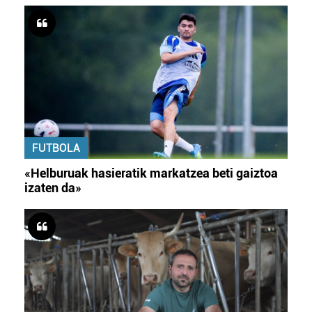
FUTBOLA
«Helburuak hasieratik markatzea beti gaiztoa
izaten da»