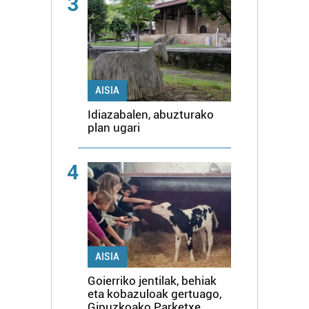
3
AISIA
Idiazabalen, abuzturako
plan ugari
4
AISIA
Goierriko jentilak, behiak
eta kobazuloak gertuago,
Gipuzkoako Parketxe