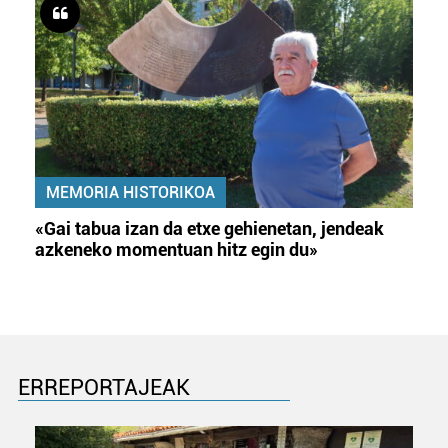
MEMORIA HISTORIKOA
«Gai tabua izan da etxe gehienetan, jendeak
azkeneko momentuan hitz egin du»
ERREPORTAJEAK