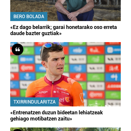
BERO BOLADA
«Ez dago belarrik; garai honetarako oso erreta
daude bazter guztiak»
TXIRRINDULARITZA
«Entrenatzen duzun bideetan lehiatzeak
gehiago motibatzen zaitu»