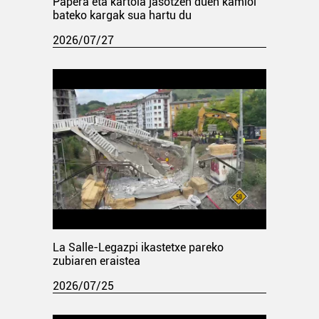
Papera eta kartoia jasotzen duen kamioi
bateko kargak sua hartu du
2026/07/27
La Salle-Legazpi ikastetxe pareko
zubiaren eraistea
2026/07/25