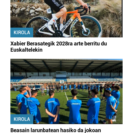
KIROLA
Xabier Berasategik 2028ra arte berritu du
Euskaltelekin
KIROLA
Beasain larunbatean hasiko da jokoan