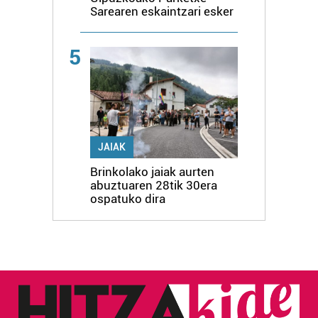
Sarearen eskaintzari esker
5
JAIAK
Brinkolako jaiak aurten
abuztuaren 28tik 30era
ospatuko dira