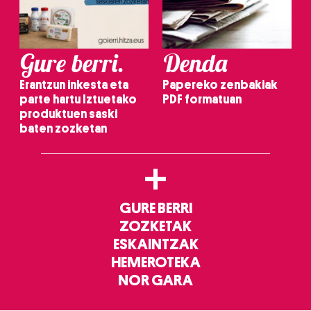
Gure berri.
Denda
Erantzun inkesta eta
Papereko zenbakiak
parte hartu Iztuetako
PDF formatuan
produktuen saski
baten zozketan
+
GURE BERRI
ZOZKETAK
ESKAINTZAK
HEMEROTEKA
NOR GARA