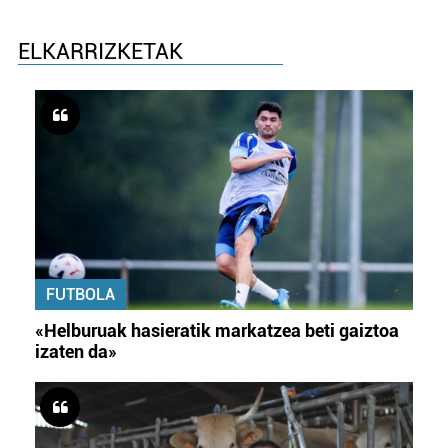
ELKARRIZKETAK
FUTBOLA
«Helburuak hasieratik markatzea beti gaiztoa
izaten da»