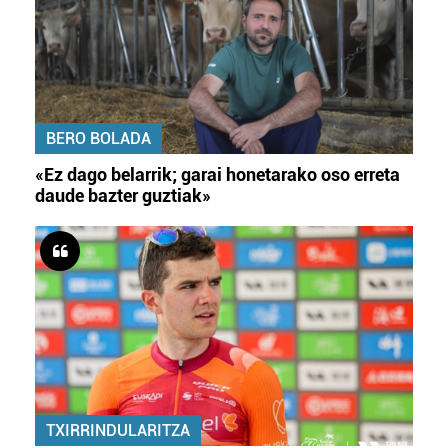
BERO BOLADA
«Ez dago belarrik; garai honetarako oso erreta
daude bazter guztiak»
TXIRRINDULARITZA