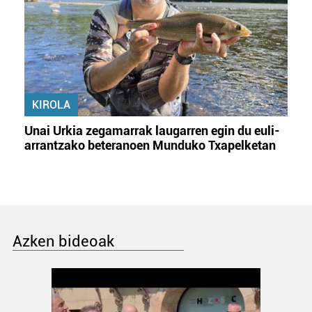
KIROLA
Unai Urkia zegamarrak laugarren egin du euli-
arrantzako beteranoen Munduko Txapelketan
Azken bideoak