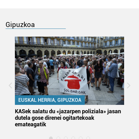
Gipuzkoa
EUSKAL HERRIA, GIPUZKOA
KASek salatu du «jazarpen poliziala» jasan
Pa
dutela gose direnei ogitartekoak
da
emateagatik
«s