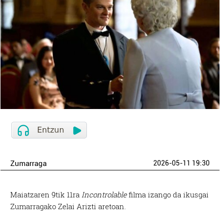
Zumarraga
2026-05-11 19:30
Maiatzaren 9tik 11ra
Incontrolable
filma izango da ikusgai
Zumarragako Zelai Arizti aretoan.