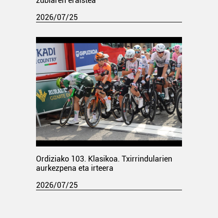
zubiaren eraistea
2026/07/25
Ordiziako 103. Klasikoa. Txirrindularien
aurkezpena eta irteera
2026/07/25