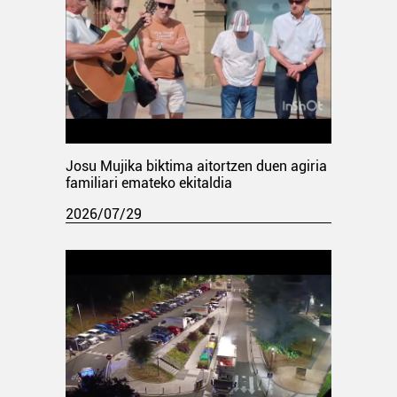
Josu Mujika biktima aitortzen duen agiria
familiari emateko ekitaldia
2026/07/29