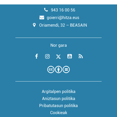
943 16 00 56
goierri@hitza.eus
Oriamendi, 32 – BEASAIN
Nor gara
Argitalpen politika
Aniztasun politika
Pribatutasun politika
Cookieak