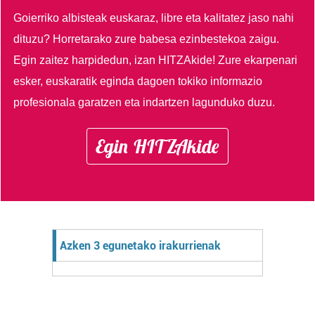
Goierriko albisteak euskaraz, libre eta kalitatez jaso nahi
dituzu?
Horretarako zure babesa ezinbestekoa zaigu.
Egin zaitez harpidedun, izan HITZAkide!
Zure ekarpenari
esker, euskaratik eginda dagoen tokiko informazio
profesionala garatzen eta indartzen lagunduko duzu.
Egin HITZAkide
Azken 3 egunetako irakurrienak