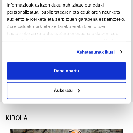
informazioak azitzen dugu publizitate eta eduki
pertsonalizatua, publizitatearen eta edukiaren neurketa,
audientzia-ikerketa eta zerbitzuen garapena eskaintzeko.
Zure datuak nork eta zertarako erabiltzen dituen
hautatzeko aukera duzu. Zure onespena aldatzen edo
deuseztatzen ahal duzu edozein momentutan, Cookie
deklaraziotik edo Privacy triggerean klikatuz.
Xehetasunak ikusi
If you allow, we would also like to:
TXIRRINDULARITZA
Collect information about your geographical
Dena onartu
Tourreko goierritarrak
location which can be accurate to within several
meters
Aukeratu
Identify your device by actively scanning it for
specific characteristics (fingerprinting)
Find out more about how your personal data is processed
and set your preferences in the
details section
.
KIROLA
Guk eta gure bazkideek zure datu pertsonalak