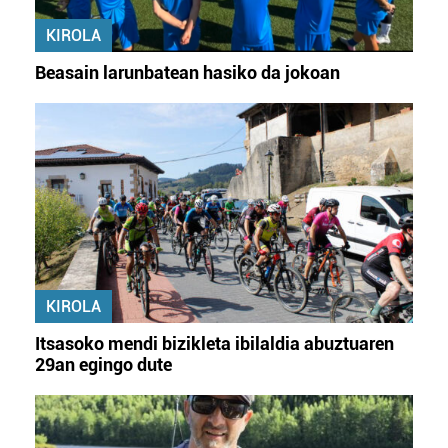
fitxategiak erabiltzen ditu. Zure esperientzia eta
KIROLA
zerbitzuak hobetzeko asmoz, cookie teknologiaz
baliatzen gara. Ohar hau onartuz gero, teknologia hori
Beasain larunbatean hasiko da jokoan
erabiltzeko baimen esplizitua ematen diguzu.
Gehiago
irakurri
KIROLA
Itsasoko mendi bizikleta ibilaldia abuztuaren
29an egingo dute