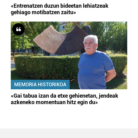
«Entrenatzen duzun bideetan lehiatzeak
gehiago motibatzen zaitu»
MEMORIA HISTORIKOA
«Gai tabua izan da etxe gehienetan, jendeak
azkeneko momentuan hitz egin du»