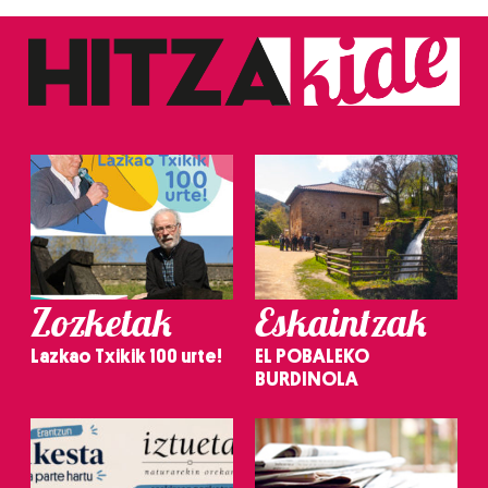
Zozketak
Eskaintzak
Lazkao Txikik 100 urte!
EL POBALEKO
BURDINOLA