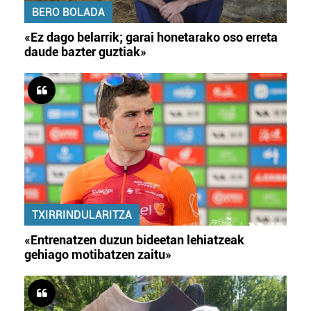
BERO BOLADA
«Ez dago belarrik; garai honetarako oso erreta
daude bazter guztiak»
TXIRRINDULARITZA
«Entrenatzen duzun bideetan lehiatzeak
gehiago motibatzen zaitu»