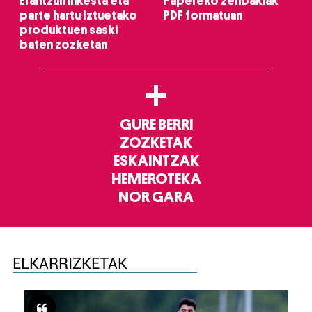
Erantzun inkesta eta
Papereko zenbakiak
parte hartu Iztuetako
PDF formatuan
produktuen saski
baten zozketan
+
GURE BERRI
ZOZKETAK
ESKAINTZAK
HEMEROTEKA
NOR GARA
ELKARRIZKETAK