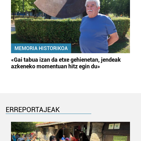
MEMORIA HISTORIKOA
«Gai tabua izan da etxe gehienetan, jendeak
azkeneko momentuan hitz egin du»
ERREPORTAJEAK