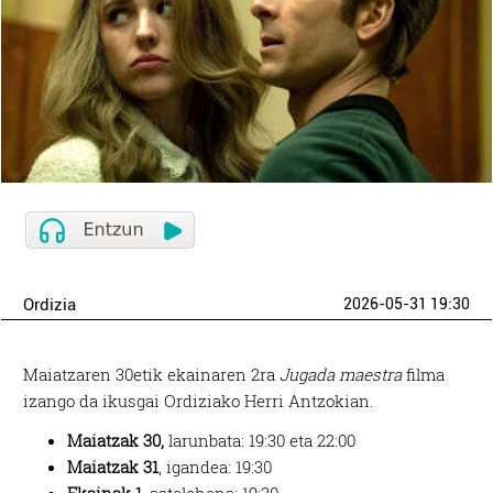
Ordizia
2026-05-31 19:30
Maiatzaren 30etik ekainaren 2ra
Jugada maestra
filma
izango da ikusgai Ordiziako Herri Antzokian.
Maiatzak 30,
larunbata: 19:30 eta 22:00
Maiatzak 31
, igandea: 19:30
Ekainak 1
, astelehena: 19:30