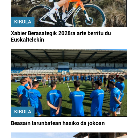
KIROLA
Xabier Berasategik 2028ra arte berritu du
Euskaltelekin
KIROLA
Beasain larunbatean hasiko da jokoan