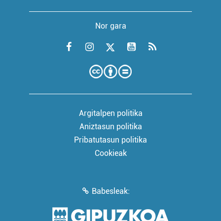
Nor gara
Argitalpen politika
Aniztasun politika
Pribatutasun politika
Cookieak
Babesleak: