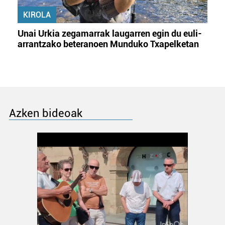
KIROLA
Unai Urkia zegamarrak laugarren egin du euli-
arrantzako beteranoen Munduko Txapelketan
Azken bideoak