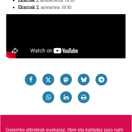
Ekainak 2
, asteartea: 19:30
Goierriko albisteak euskaraz, libre eta kalitatez jaso nahi