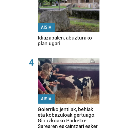
AISIA
Idiazabalen, abuzturako
plan ugari
4
AISIA
Goierriko jentilak, behiak
eta kobazuloak gertuago,
Gipuzkoako Parketxe
Sarearen eskaintzari esker