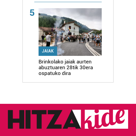
5
JAIAK
Brinkolako jaiak aurten
abuztuaren 28tik 30era
ospatuko dira