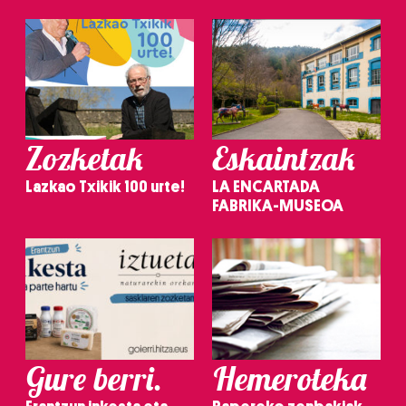
Zozketak
Eskaintzak
Lazkao Txikik 100 urte!
LA ENCARTADA
FABRIKA-MUSEOA
Gure berri.
Hemeroteka