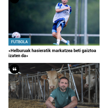
FUTBOLA
«Helburuak hasieratik markatzea beti gaiztoa
izaten da»