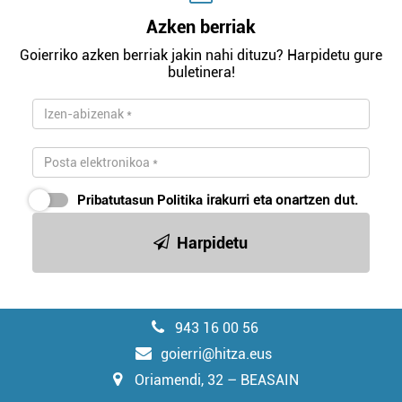
Azken berriak
Goierriko azken berriak jakin nahi dituzu? Harpidetu gure
buletinera!
Pribatutasun Politika
irakurri eta onartzen dut.
Harpidetu
943 16 00 56
goierri@hitza.eus
Oriamendi, 32 – BEASAIN