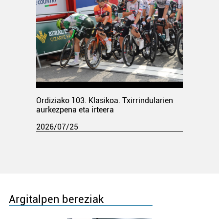
Ordiziako 103. Klasikoa. Txirrindularien
aurkezpena eta irteera
2026/07/25
Argitalpen bereziak