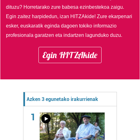
dituzu?
Horretarako zure babesa ezinbestekoa zaigu.
Egin zaitez harpidedun, izan HITZAkide!
Zure ekarpenari
esker, euskaratik eginda dagoen tokiko informazio
profesionala garatzen eta indartzen lagunduko duzu.
Egin HITZAkide
Azken 3 egunetako irakurrienak
1