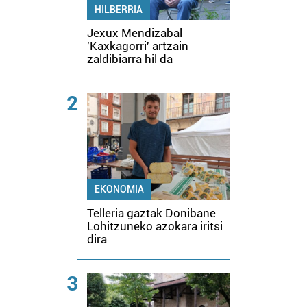
HILBERRIA
Jexux Mendizabal
'Kaxkagorri' artzain
zaldibiarra hil da
2
EKONOMIA
Telleria gaztak Donibane
Lohitzuneko azokara iritsi
dira
3