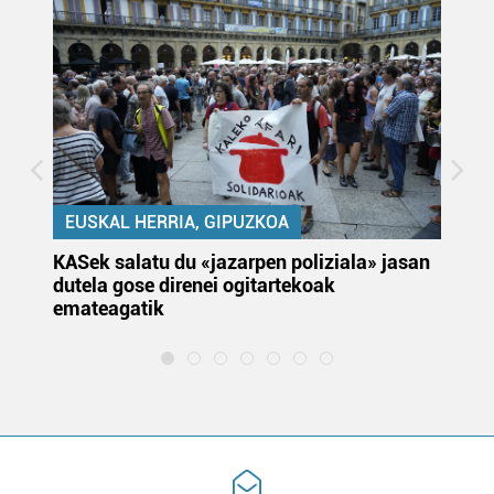
EUSKAL HERRIA, GIPUZKOA
KASek salatu du «jazarpen poliziala» jasan
Pa
dutela gose direnei ogitartekoak
da
emateagatik
«s