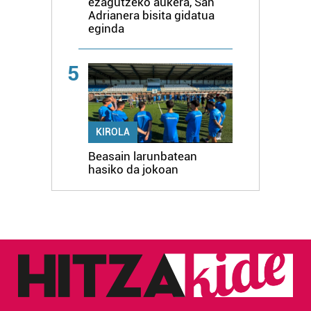
ezagutzeko aukera, San
Adrianera bisita gidatua
eginda
5
KIROLA
Beasain larunbatean
hasiko da jokoan