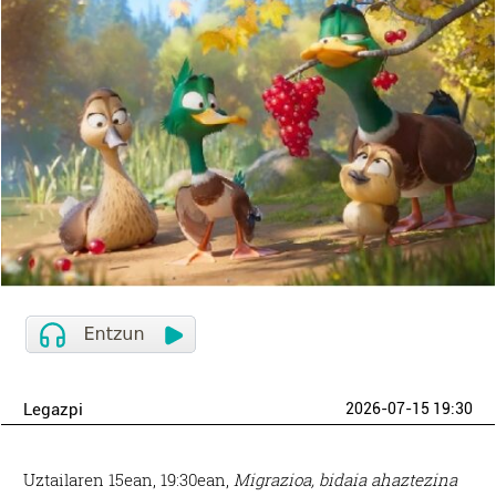
Legazpi
2026-07-15 19:30
Uztailaren 15ean, 19:30ean,
Migrazioa, bidaia ahaztezina