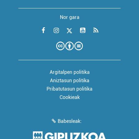
Nor gara
Argitalpen politika
Aniztasun politika
Pribatutasun politika
Cookieak
Babesleak: