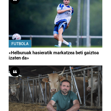
FUTBOLA
«Helburuak hasieratik markatzea beti gaiztoa
izaten da»