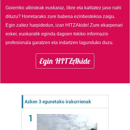
Goierriko albisteak euskaraz, libre eta kalitatez jaso nahi
dituzu?
Horretarako zure babesa ezinbestekoa zaigu.
Egin zaitez harpidedun, izan HITZAkide!
Zure ekarpenari
esker, euskaratik eginda dagoen tokiko informazio
profesionala garatzen eta indartzen lagunduko duzu.
Egin HITZAkide
Azken 3 egunetako irakurrienak
1