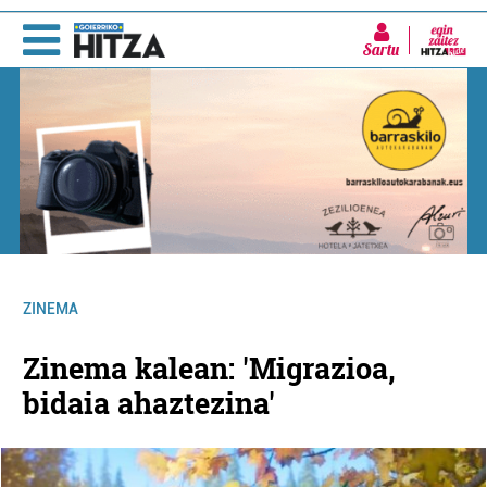
Sartu
ZINEMA
Zinema kalean: 'Migrazioa,
bidaia ahaztezina'