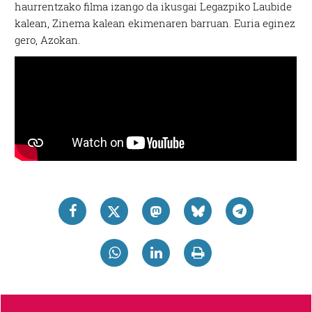
haurrentzako filma izango da ikusgai Legazpiko Laubide
kalean, Zinema kalean ekimenaren barruan. Euria eginez
gero, Azokan.