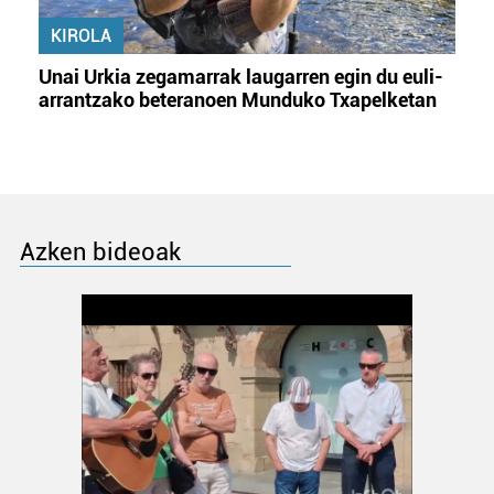
KIROLA
Unai Urkia zegamarrak laugarren egin du euli-
arrantzako beteranoen Munduko Txapelketan
Azken bideoak