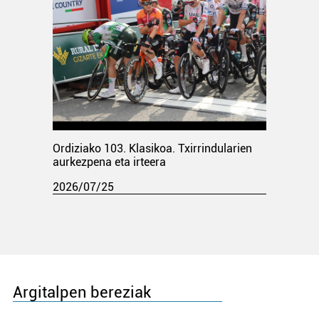
Ordiziako 103. Klasikoa. Txirrindularien
aurkezpena eta irteera
2026/07/25
Argitalpen bereziak