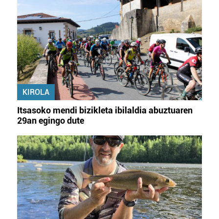
KIROLA
Itsasoko mendi bizikleta ibilaldia abuztuaren
29an egingo dute