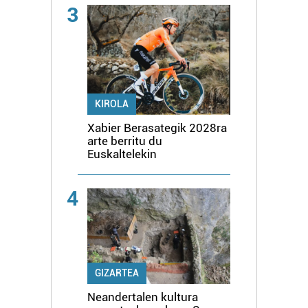
3
KIROLA
Xabier Berasategik 2028ra
arte berritu du
Euskaltelekin
4
GIZARTEA
Neandertalen kultura