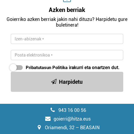
Azken berriak
Goierriko azken berriak jakin nahi dituzu? Harpidetu gure
buletinera!
Pribatutasun Politika
irakurri eta onartzen dut.
Harpidetu
943 16 00 56
goierri@hitza.eus
Oriamendi, 32 – BEASAIN