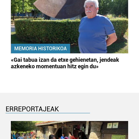
MEMORIA HISTORIKOA
«Gai tabua izan da etxe gehienetan, jendeak
azkeneko momentuan hitz egin du»
ERREPORTAJEAK