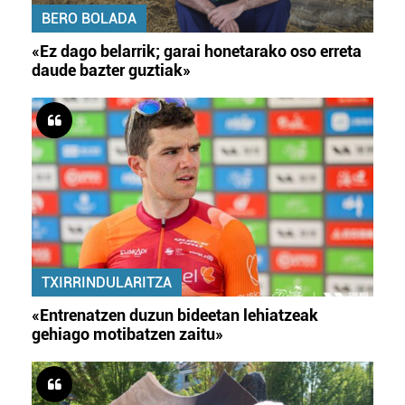
BERO BOLADA
«Ez dago belarrik; garai honetarako oso erreta
daude bazter guztiak»
TXIRRINDULARITZA
«Entrenatzen duzun bideetan lehiatzeak
gehiago motibatzen zaitu»