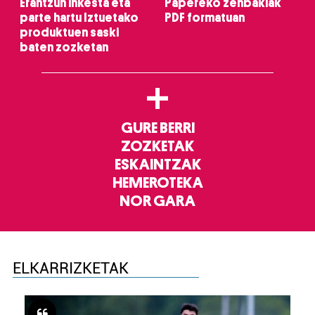
Erantzun inkesta eta
Papereko zenbakiak
parte hartu Iztuetako
PDF formatuan
produktuen saski
baten zozketan
+
GURE BERRI
ZOZKETAK
ESKAINTZAK
HEMEROTEKA
NOR GARA
ELKARRIZKETAK