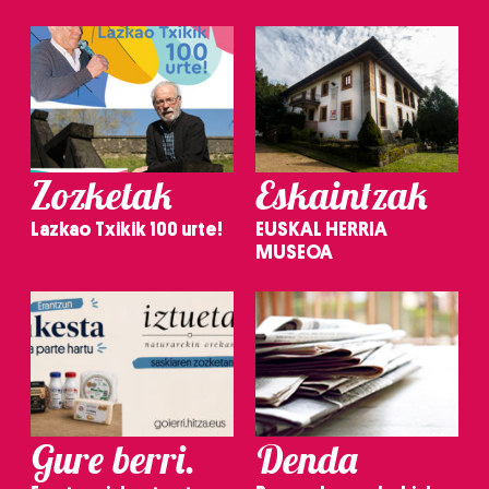
Zozketak
Eskaintzak
Lazkao Txikik 100 urte!
EUSKAL HERRIA
MUSEOA
Gure berri.
Denda