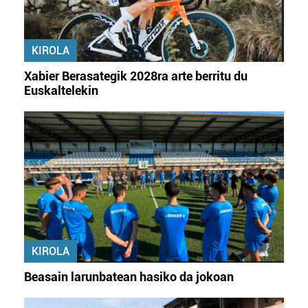
KIROLA
Xabier Berasategik 2028ra arte berritu du
Euskaltelekin
KIROLA
Beasain larunbatean hasiko da jokoan