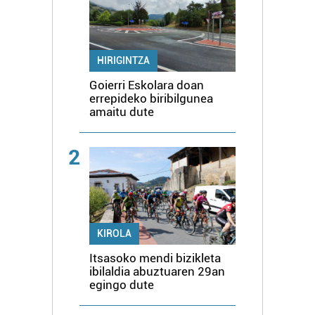
HIRIGINTZA
Goierri Eskolara doan
errepideko biribilgunea
amaitu dute
2
KIROLA
Itsasoko mendi bizikleta
ibilaldia abuztuaren 29an
egingo dute