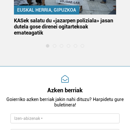
EUSKAL HERRIA, GIPUZKOA
KASek salatu du «jazarpen poliziala» jasan
Pa
dutela gose direnei ogitartekoak
da
emateagatik
«s
Azken berriak
Goierriko azken berriak jakin nahi dituzu? Harpidetu gure
buletinera!