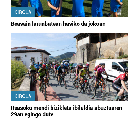
KIROLA
Beasain larunbatean hasiko da jokoan
KIROLA
Itsasoko mendi bizikleta ibilaldia abuztuaren
29an egingo dute