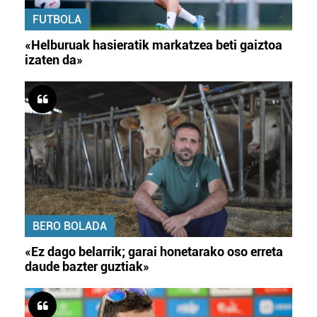
FUTBOLA
«Helburuak hasieratik markatzea beti gaiztoa
izaten da»
BERO BOLADA
«Ez dago belarrik; garai honetarako oso erreta
daude bazter guztiak»