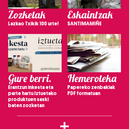
Zozketak
Eskaintzak
Lazkao Txikik 100 urte!
SANTIMAMIÑE
Gure berri.
Hemeroteka
Erantzun inkesta eta
Papereko zenbakiak
parte hartu Iztuetako
PDF formatuan
produktuen saski
baten zozketan
+