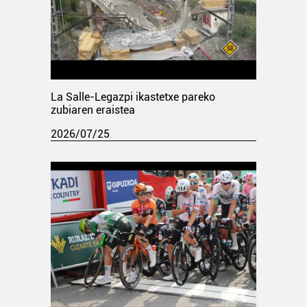
La Salle-Legazpi ikastetxe pareko
zubiaren eraistea
2026/07/25