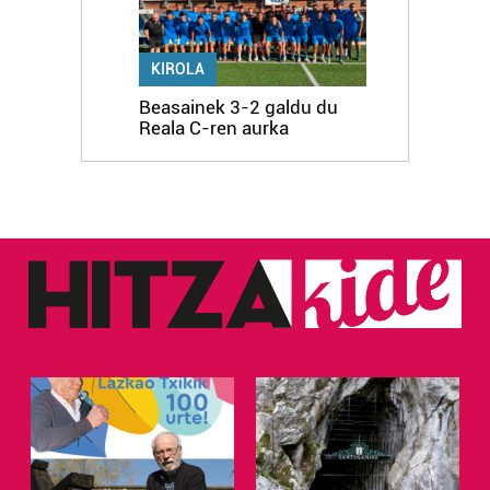
KIROLA
Beasainek 3-2 galdu du
Reala C-ren aurka