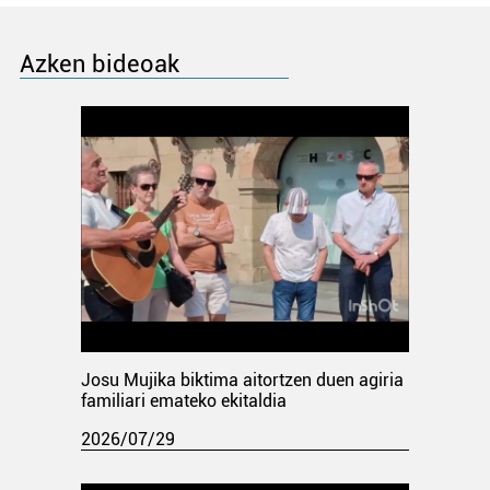
Azken bideoak
Josu Mujika biktima aitortzen duen agiria
familiari emateko ekitaldia
2026/07/29