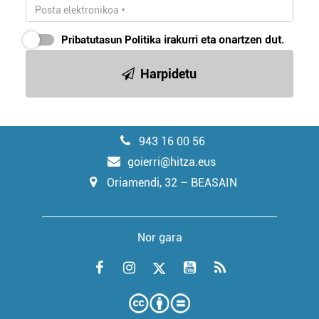
Pribatutasun Politika
irakurri eta onartzen dut.
Harpidetu
943 16 00 56
goierri@hitza.eus
Oriamendi, 32 – BEASAIN
Nor gara