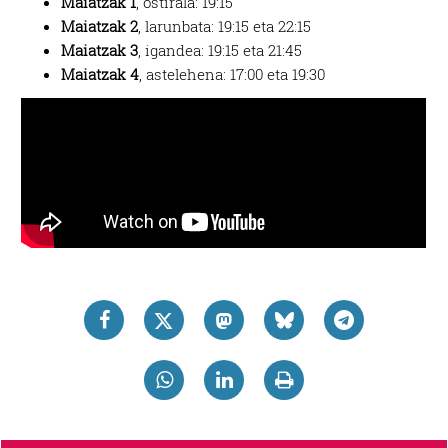
Maiatzak 1
, ostirala: 19:15
Maiatzak 2
, larunbata: 19:15 eta 22:15
Maiatzak 3
, igandea: 19:15 eta 21:45
Maiatzak 4
, astelehena: 17:00 eta 19:30