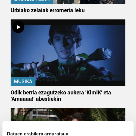
Urbiako zelaiak erromeria leku
MUSIKA
Odik berria ezagutzeko aukera 'KimiK' eta
'Amaaaa!' abestiekin
Datuen erabilera arduratsua