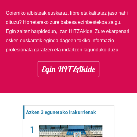
Goierriko albisteak euskaraz, libre eta kalitatez jaso nahi
dituzu?
Horretarako zure babesa ezinbestekoa zaigu.
Egin zaitez harpidedun, izan HITZAkide!
Zure ekarpenari
esker, euskaratik eginda dagoen tokiko informazio
profesionala garatzen eta indartzen lagunduko duzu.
Egin HITZAkide
Azken 3 egunetako irakurrienak
1