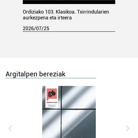
Ordiziako 103. Klasikoa. Txirrindularien
aurkezpena eta irteera
2026/07/25
Argitalpen bereziak