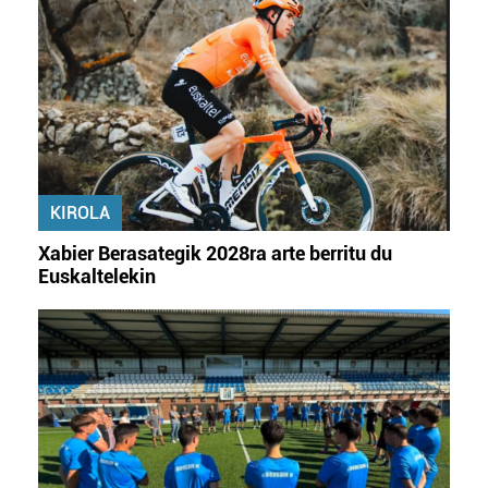
zure baimena Cookieen adierazpenean.
Webgune honek cookie propioak eta hirugarrenen cookie-
fitxategiak erabiltzen ditu. Zure esperientzia eta
zerbitzuak hobetzeko asmoz, cookie teknologiaz
baliatzen gara. Ohar hau onartuz gero, teknologia hori
erabiltzeko baimen esplizitua ematen diguzu.
Gehiago
irakurri
KIROLA
Xabier Berasategik 2028ra arte berritu du
Euskaltelekin