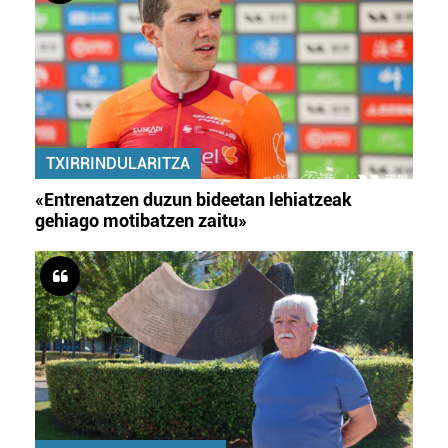
TXIRRINDULARITZA
«Entrenatzen duzun bideetan lehiatzeak
gehiago motibatzen zaitu»