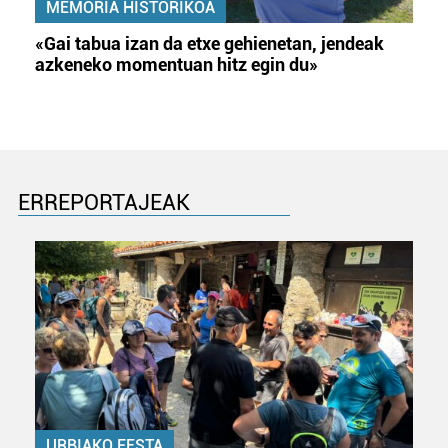
MEMORIA HISTORIKOA
«Gai tabua izan da etxe gehienetan, jendeak
azkeneko momentuan hitz egin du»
ERREPORTAJEAK
URBIAKO FESTA