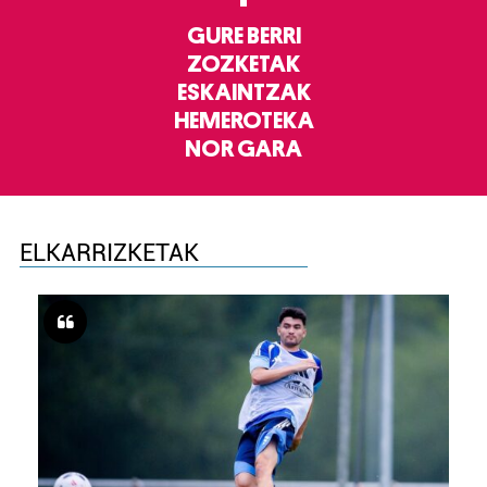
GURE BERRI
ZOZKETAK
ESKAINTZAK
HEMEROTEKA
NOR GARA
ELKARRIZKETAK